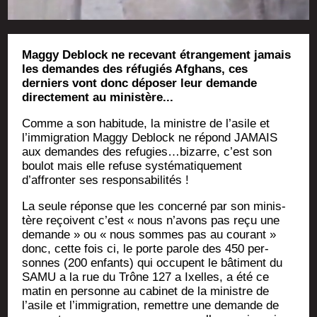
Maggy Deblock ne recevant étrangement jamais
les demandes des réfugiés Afghans, ces
derniers vont donc déposer leur demande
directement au ministère...
Comme a son habi­tude, la ministre de l’asile et
l’immigration Mag­gy Deblock ne répond JAMAIS
aux demandes des refugies…bizarre, c’est son
bou­lot mais elle refuse sys­té­ma­ti­que­ment
d’affronter ses responsabilités !
La seule réponse que les concer­né par son minis­
tère reçoivent c’est « nous n’avons pas reçu une
demande » ou « nous sommes pas au cou­rant »
donc, cette fois ci, le porte parole des 450 per­
sonnes (200 enfants) qui occupent le bâti­ment du
SAMU a la rue du Trône 127 a Ixelles, a été ce
matin en per­sonne au cabi­net de la ministre de
l’asile et l’immigration, remettre une demande de