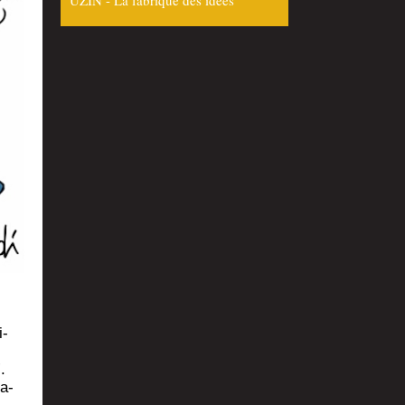
UZIN - La fabrique des idées
i­
.
a-