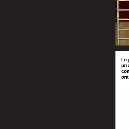
Le 
pri
com
ont