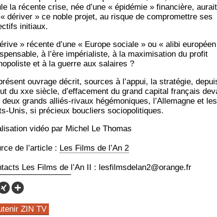
le la récente crise, née d’une « épi­dé­mie » finan­cière, aurait
t « déri­ver » ce noble pro­jet, au risque de com­pro­mettre ses
c­tifs initiaux.
érive » récente d’une « Europe sociale » ou « ali­bi euro­péen
s­pen­sable, à l’ère impé­ria­liste, à la maxi­mi­sa­tion du pro­fit
o­po­liste et à la guerre aux salaires ?
pré­sent ouvrage décrit, sources à l’appui, la stra­té­gie, depui
ut du xxe siècle, d’effacement du grand capi­tal fran­çais dev
 deux grands alliés-rivaux hégé­mo­niques, l’Allemagne et les
ts-Unis, si pré­cieux bou­cliers sociopolitiques.
­li­sa­tion vidéo par Michel Le Thomas
ce de l’ar­ticle :
Les Films de l’An 2
tacts Les Films de l’An II : lesfilmsdelan2@orange.fr
utenir ZIN TV