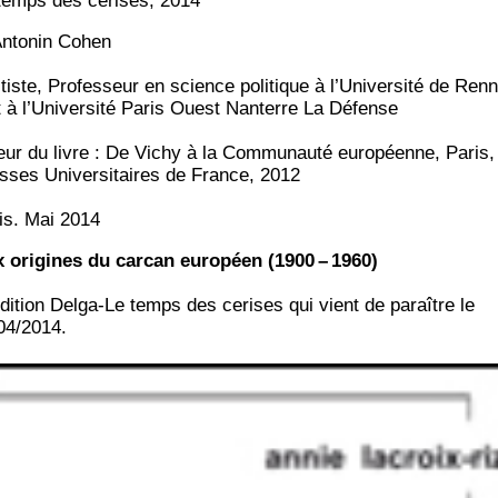
temps des cerises, 2014
Anto­nin Cohen
­tiste, Pro­fes­seur en science poli­tique à l’U­ni­ver­si­té de Ren
t à l’U­ni­ver­si­té Paris Ouest Nan­terre La Défense
eur du livre : De Vichy à la Com­mu­nau­té euro­péenne, Paris,
sses Uni­ver­si­taires de France, 2012
is. Mai 2014
 ori­gines du car­can euro­péen (1900 – 1960)
di­tion Del­ga-Le temps des cerises qui vient de paraître le
04/2014.