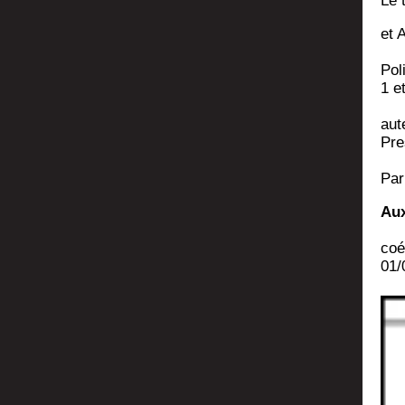
Le 
et 
Poli
1 e
aut
Pre
Par
Aux
coé
01/