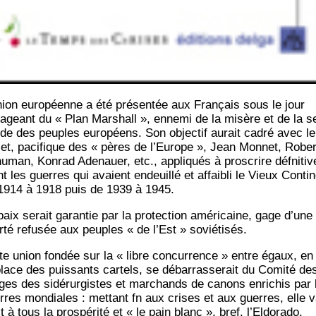
nion euro­péenne a été pré­sen­tée aux Fran­çais sous le jour
a­geant du « Plan Mar­shall », enne­mi de la misère et de la s
tude des peuples euro­péens. Son objec­tif aurait cadré avec le
­jet, paci­fique des « pères de l’Europe », Jean Mon­net, Rober
­man, Kon­rad Ade­nauer, etc., appli­qués à pros­crire déf­ni­ti­v
t les guerres qui avaient endeuillé et affai­bli le Vieux Conti­
1914 à 1918 puis de 1939 à 1945.
aix serait garan­tie par la pro­tec­tion amé­ri­caine, gage d’une
er­té refu­sée aux peuples « de l’Est » soviétisés.
te union fon­dée sur la « libre concur­rence » entre égaux, en 
place des puis­sants car­tels, se débar­ras­se­rait du Comi­té de
ges des sidé­rur­gistes et mar­chands de canons enri­chis par 
rres mon­diales : met­tant fn aux crises et aux guerres, elle 
t à tous la pros­pé­ri­té et « le pain blanc », bref, l’Eldorado.