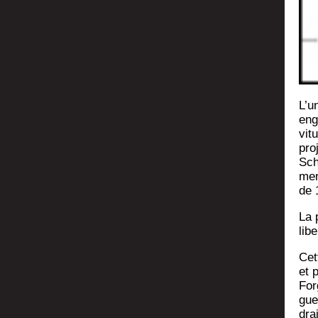
L’u
eng
vi­
pro
Schu
men
de 
La p
lib
Cet
et 
For
gue
drai