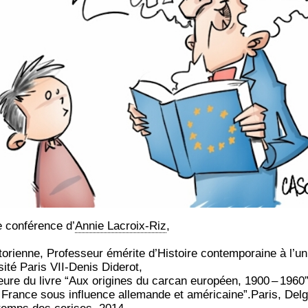
 confé­rence d’
Annie Lacroix-Riz
,
to­rienne, Pro­fes­seur émé­rite d’His­toire contem­po­raine à l’u­n
­si­té Paris VII-Denis Diderot,
eure du livre “Aux ori­gines du car­can euro­péen, 1900 – 1960”
 France sous influence alle­mande et américaine”.Paris, Del­g