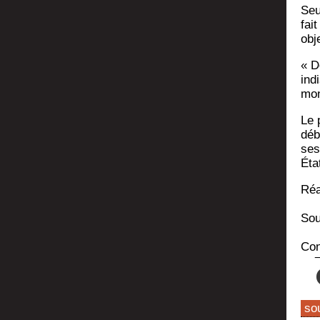
Seu
fai
obje
« D
indi
mon
Le 
déb
ses
Éta
Réa
Sour
Con
so