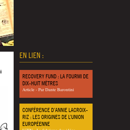
EN LIEN :
i
RECOVERY FUND : LA FOURMI DE
DIX-HUIT MÈTRES
Article - Par Dante Baron­ti­ni
CONFÉRENCE D’ANNIE LACROIX-
RIZ : LES ORIGINES DE L’UNION
EUROPÉENNE