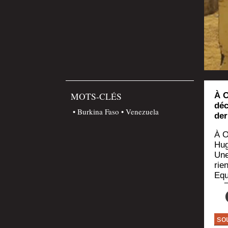
MOTS-CLÉS
À O
déc
Burkina Faso
Venezuela
der
À O
Hug
Une 
rie
Equ
so