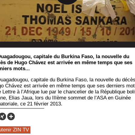
uagadougou, capitale du Burkina Faso, la nouvelle du
ès de Hugo Chávez est arrivée en même temps que ses
niers mots...
ua­ga­dou­gou, capi­tale du Bur­ki­na Faso, la nou­velle du décè
o Chá­vez est arri­vée en même temps que ses der­niers mot
Lettre à l’Afrique lue par le chan­ce­lier de la Répu­blique boli
nne, Elias Jaua, lors du IIIème som­met de l’ASA en Gui­née
a­to­riale, ce 21 février 2013.
utenir ZIN TV