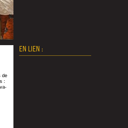
EN LIEN :
s de
s :
­va­