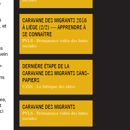
e
CARAVANE DES MIGRANTS 2016
i
, et
À LIÈGE (2/2) — APPRENDRE À
SE CONNAÎTRE
PVLS - Permanence vidéo des luttes
sociales
ns
sein
DERNIÈRE ÉTAPE DE LA
e­
CARAVANE DES MIGRANTS SANS-
ens
PAPIERS
UZIN - La fabrique des idées
bre,
t
CARAVANE DES MIGRANTS
ci
PVLS - Permanence vidéo des luttes
sociales