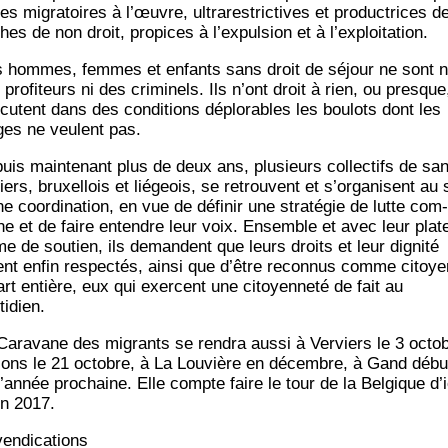
es migra­toires à l’œuvre, ultra­res­tric­tives et pro­duc­trices d
es de non droit, pro­pices à l’ex­pul­sion et à l’exploitation.
 hommes, femmes et enfants sans droit de séjour ne sont n
pro­fi­teurs ni des cri­mi­nels. Ils n’ont droit à rien, ou presque
­cutent dans des condi­tions déplo­rables les bou­lots dont les
ges ne veulent pas.
uis main­te­nant plus de deux ans, plu­sieurs col­lec­tifs de sa
ers, bruxel­lois et lié­geois, se retrouvent et s’or­ga­nisent au 
e coor­di­na­tion, en vue de défi­nir une stra­té­gie de lutte com­
e et de faire entendre leur voix. Ensemble et avec leur pla­t
me de sou­tien, ils demandent que leurs droits et leur digni­té
ent enfin res­pec­tés, ain­si que d’être recon­nus comme citoy
art entière, eux qui exercent une citoyen­ne­té de fait au
tidien.
Cara­vane des migrants se ren­dra aus­si à Ver­viers le 3 octo
ons le 21 octobre, à La Lou­vière en décembre, à Gand débu
’an­née pro­chaine. Elle compte faire le tour de la Bel­gique d’i­
fin 2017.
n­di­ca­tions