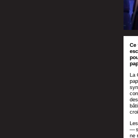
Ce 
esc
pou
pap
La 
papi
syn
cont
des
bât
cro
Les
— s
ne 