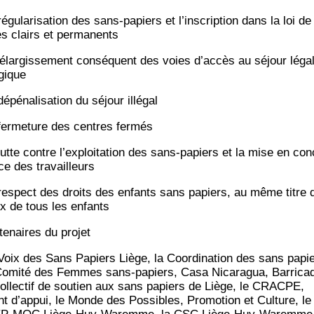
égu­la­ri­sa­tion des sans-papiers et l’inscription dans la loi de 
es clairs et permanents
élar­gis­se­ment consé­quent des voies d’accès au séjour léga
gique
épé­na­li­sa­tion du séjour illégal
fer­me­ture des centres fermés
lutte contre l’exploitation des sans-papiers et la mise en con
ce des travailleurs
res­pect des droits des enfants sans papiers, au même titre 
x de tous les enfants
te­naires du projet
Voix des Sans Papiers Liège, la Coor­di­na­tion des sans papie
Comi­té des Femmes sans-papiers, Casa Nica­ra­gua, Bar­ri­ca
col­lec­tif de sou­tien aux sans papiers de Liège, le CRACPE,
nt d’appui, le Monde des Pos­sibles, Pro­mo­tion et Culture, le