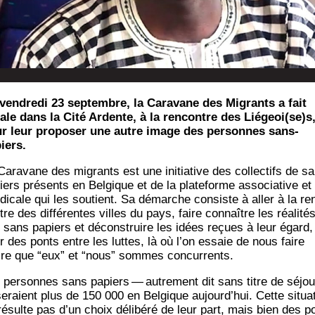
vendredi 23 septembre, la Caravane des Migrants a fait
ale dans la Cité Ardente, à la rencontre des Liégeoi(se)s
r leur proposer une autre image des personnes sans-
iers.
Cara­vane des migrants est une ini­tia­tive des col­lec­tifs de s
ers pré­sents en Bel­gique et de la pla­te­forme asso­cia­tive et
­di­cale qui les sou­tient. Sa démarche consiste à aller à la re
re des dif­fé­rentes villes du pays, faire connaître les réa­li­té
 sans papiers et décons­truire les idées reçues à leur égard,
ir des ponts entre les luttes, là où l’on essaie de nous faire
ire que “eux” et “nous” sommes concurrents.
 per­sonnes sans papiers — autre­ment dit sans titre de séjo
eraient plus de 150 000 en Bel­gique aujourd’­hui. Cette situa­
résulte pas d’un choix déli­bé­ré de leur part, mais bien des po