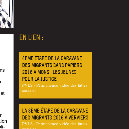
EN LIEN :
,
4EME ÉTAPE DE LA CARAVANE
DES MIGRANTS SANS PAPIERS
ans
2016 À MONS : LES JEUNES
POUR LA JUSTICE
n­
PVLS - Permanence vidéo des luttes
s
sociales
 et
LA 3ÈME ÉTAPE DE LA CARAVANE
ur
DES MIGRANTS 2016 À VERVIERS
tion
PVLS - Permanence vidéo des luttes
li­
sociales