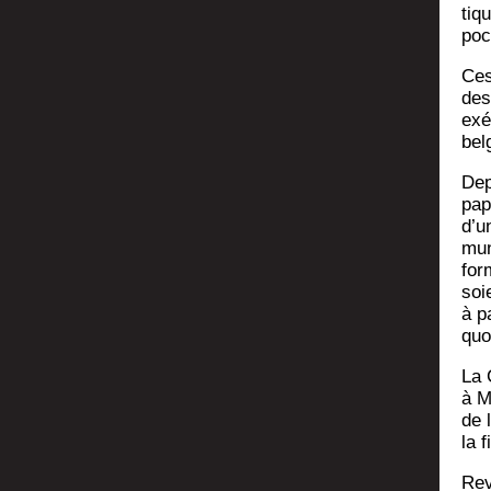
tiqu
poch
Ces
des 
exé
bel
Dep
papi
d’un
mun
for
soi
à p
quo
La 
à M
de l
la 
Reve