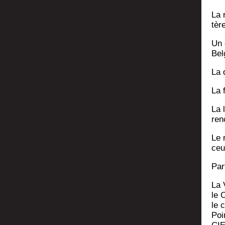
La r
tèr
Un 
Bel
La d
La 
La 
ren
Le 
ceu
Par­
La 
le 
le 
Poi