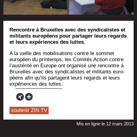
Rencontre à Bruxelles avec des syndicalistes et
militants européens pour partager leurs regards
et leurs expériences des luttes.
A la veille des mobi­li­sa­tions contre le som­met
euro­péen du prin­temps, les Comi­tés Action contre
l’aus­té­ri­té en Europe ont orga­ni­sé une ren­contre à
Bruxelles avec des syn­di­ca­listes et mili­tants euro­
péens afin qu’ils par­tagent leurs regards et leurs
expé­riences des luttes.
soutenir ZIN TV
Mis en ligne le 12 mars 2013