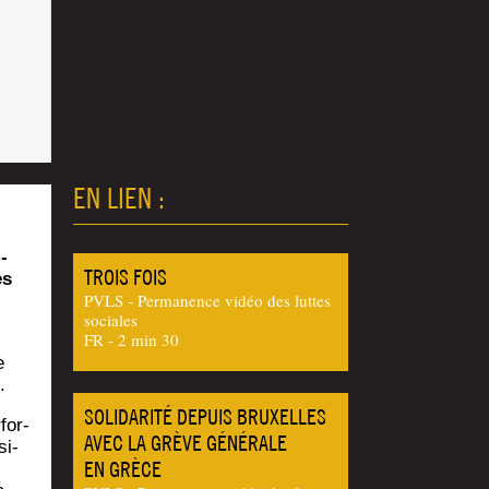
EN LIEN :
­
TROIS FOIS
es
PVLS - Permanence vidéo des luttes
sociales
FR - 2 min 30
e
.
SOLIDARITÉ DEPUIS BRUXELLES
for­
AVEC LA GRÈVE GÉNÉRALE
si­
EN GRÈCE