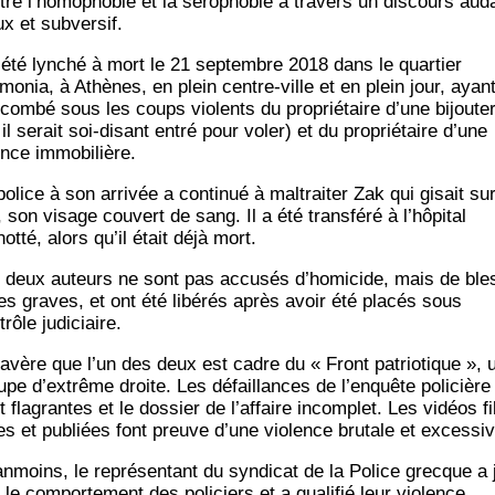
tre l’homophobie et la séro­pho­bie à tra­vers un dis­cours aud
ux et subversif.
a été lyn­ché à mort le 21 sep­tembre 2018 dans le quar­tier
monia, à Athènes, en plein centre-ville et en plein jour, ayan
com­bé sous les coups vio­lents du pro­prié­taire d’une bijou­te­
il serait soi-disant entré pour voler) et du pro­prié­taire d’une
nce immobilière.
olice à son arri­vée a conti­nué à mal­trai­ter Zak qui gisait sur
 son visage cou­vert de sang. Il a été trans­fé­ré à l’hôpital
t­té, alors qu’il était déjà mort.
 deux auteurs ne sont pas accu­sés d’homicide, mais de ble
es graves, et ont été libé­rés après avoir été pla­cés sous
trôle judiciaire.
s’avère que l’un des deux est cadre du « Front patrio­tique », 
upe d’extrême droite. Les défaillances de l’enquête poli­cière
 fla­grantes et le dos­sier de l’affaire incom­plet. Les vidéos fi
s et publiées font preuve d’une vio­lence bru­tale et excessiv
n­moins, le repré­sen­tant du syn­di­cat de la Police grecque a 
ié le com­por­te­ment des poli­ciers et a qua­li­fié leur vio­lence