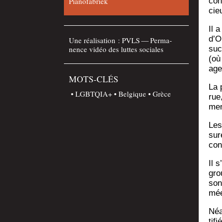
Pianofabriek
con
cie
Il 
d’O
Une réa­li­sa­tion : PVLS — Per­ma­
nence vidéo des luttes sociales
suc­
(où 
age
MOTS-CLÉS
La p
LGBTQIA+
Belgique
Grèce
rue,
meno
Les
sur
con
Il 
gro
sont
mée
Néa
ti­f