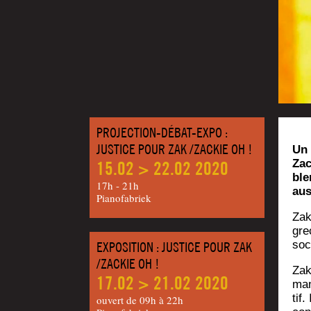
PROJECTION-DÉBAT-EXPO :
JUSTICE POUR ZAK /ZACKIE OH !
Un 
Zac
15.02 > 22.02 2020
ble
17h - 21h
aus
Pianofabriek
Zak
gre
soci
EXPOSITION : JUSTICE POUR ZAK
/ZACKIE OH !
Zak
17.02 > 21.02 2020
man
tif.
ouvert de 09h à 22h