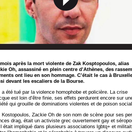
mois après la mort vio­lente de Zak Kosp­to­pou­los, alias
kie Oh, assas­si­né en plein centre d’A­thènes, des ras­sem
­ments ont lieu en son hom­mage. C’é­tait le cas à Bruxell
­si devant les esca­liers de la Bourse.
 a été tué par la vio­lence homo­phobe et poli­cière. La crise
cque est loin d’être finie, ses effets per­durent encore sur un
é­té qui grouille de domi­na­tions vio­lentes et de poi­son social
 Kos­to­pou­los, Zackie Oh de son nom de scène pour ses per­
ces drag, était un acti­viste grec ouver­te­ment gay et séro­po­
 Il était impli­qué dans plu­sieurs asso­cia­tions lgbtq+ et mili­tait