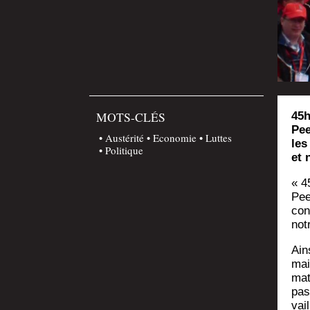
MOTS-CLÉS
45h
Pee
Austérité
Economie
Luttes
les
Politique
et 
« 4
Pee
con
not
Ain
mai
ma­
pas
vai