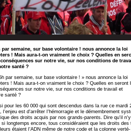
 par semaine, sur base volontaire ! nous annonce la loi
ters ! Mais aura-t-on vraiment le choix ? Quelles en ser
 conséquences sur notre vie, sur nos conditions de trava
notre santé ?
5h par semaine, sur base volon­taire ! » nous annonce la loi
­ters ! Mais aura-t-on vrai­ment le choix ? Quelles en seront 
sé­quences sur notre vie, sur nos condi­tions de tra­vail et
re santé ?
­si pour les 60 000 qui sont des­cen­dus dans la rue ce mar­di 
, l’enjeu est d’arrêter l’hémorragie et le démem­bre­ment sys­t
tique des droits acquis par nos grands-parents. Dire qu’il n’y
 si long­temps encore, tous consi­dé­raient que les droits des 
lleurs étaient l’ADN même de notre code et la colonne ver­té­