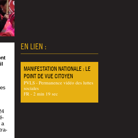
EN LIEN :
ont
il
MANIFESTATION NATIONALE : LE
POINT DE VUE CITOYEN
PVLS - Permanence vidéo des luttes
les
sociales
FR - 2 min 19 sec
24
é­
 a
tra­