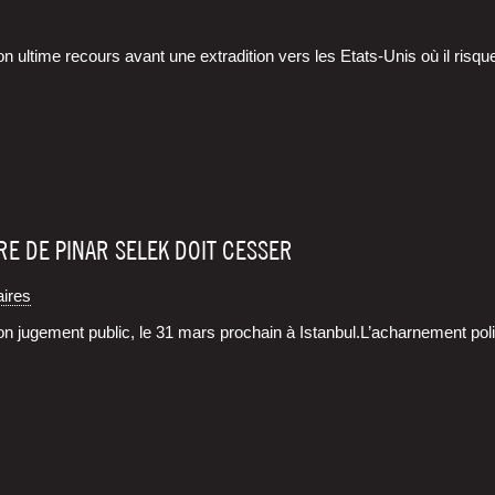
son ultime recours avant une extra­di­tion vers les Etats-Unis où il risq
RE DE PINAR SELEK DOIT CESSER
ires
n juge­ment public, le 31 mars pro­chain à Istan­bul.L’acharne­ment poli­t