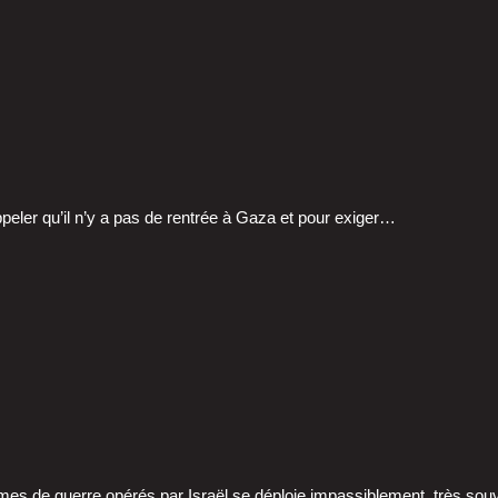
ap­pe­ler qu’il n’y a pas de ren­trée à Gaza et pour exi­ger…
crimes de guerre opé­rés par Israël se déploie impas­si­ble­ment, très s