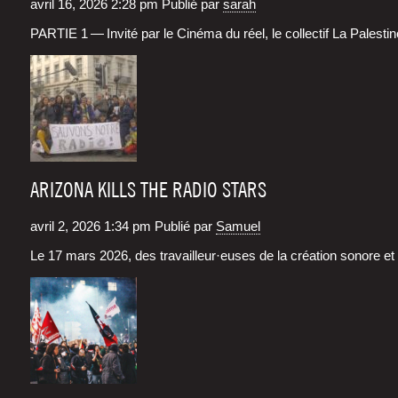
avril 16, 2026 2:28 pm
Publié par
sarah
PARTIE 1 — Invi­té par le Ciné­ma du réel, le col­lec­tif La Pales­t
ARIZONA KILLS THE RADIO STARS
avril 2, 2026 1:34 pm
Publié par
Samuel
Le 17 mars 2026, des travailleur·euses de la créa­tion sonore et r