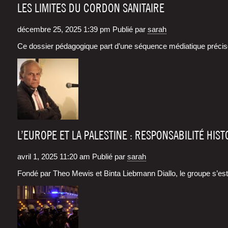
LES LIMITES DU CORDON SANITAIRE
décembre 25, 2025 1:39 pm
Publié par
sarah
Ce dos­sier péda­go­gique part d’une séquence média­tique pré­cise
L’EUROPE ET LA PALESTINE : RESPONSABILITÉ HI
avril 1, 2025 11:20 am
Publié par
sarah
Fon­dé par Theo Mewis et Bin­ta Lieb­mann Dial­lo, le groupe s’est 