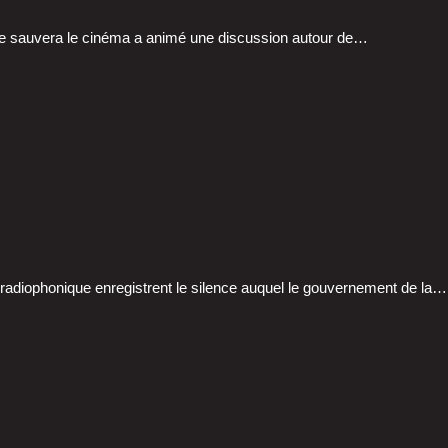
ine sau­ve­ra le ciné­ma a ani­mé une dis­cus­sion autour de…
adio­pho­nique enre­gistrent le silence auquel le gou­ver­ne­ment de la…