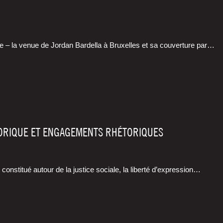
 – la venue de Jor­dan Bar­del­la à Bruxelles et sa cou­ver­ture par…
STORIQUE ET ENGAGEMENTS RHÉTORIQUES
consti­tué autour de la jus­tice sociale, la liber­té d’expression…