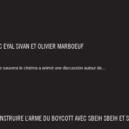
 EYAL SIVAN ET OLIVIER MARBOEUF
ine sau­ve­ra le ciné­ma a ani­mé une dis­cus­sion autour de…
NSTRUIRE L’ARME DU BOYCOTT AVEC SBEIH SBEIH ET 