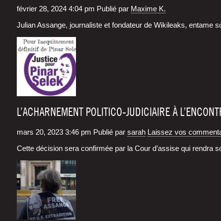
février 28, 2024 4:04 pm
Publié par
Maxime K.
Julian Assange, jour­na­liste et fon­da­teur de Wiki­leaks, entame 
L’ACHARNEMENT POLITICO-JUDICIAIRE À L’ENCONT
mars 20, 2023 3:46 pm
Publié par
sarah
Laissez vos commenta
Cette déci­sion sera confir­mée par la Cour d’as­sise qui ren­dra so