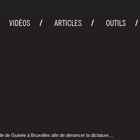
VIDÉOS
ARTICLES
OUTILS
de de Gui­née à Bruxelles afin de dénon­cer la dic­ta­ture…