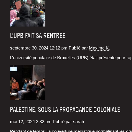
L’UPB FAIT SA RENTRÉE
septembre 30, 2024 12:12 pm
Publié par
Maxime K.
L’u­ni­ver­si­té popu­laire de Bruxelles (UPB) était pré­sente pour r
PALESTINE, SOUS LA PROPAGANDE COLONIALE
mai 12, 2024 3:32 pm
Publié par
sarah
Pen­dant ce temps, la cou­ver­ture média­tique nor­ma­li­sant les 