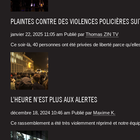
PLAINTES CONTRE DES VIOLENCES POLICIÈRES SUI
janvier 22, 2025 11:05 am
Publié par
Thomas ZIN TV
Ce soir-là, 40 per­sonnes ont été pri­vées de liber­té parce qu’elles 
L’HEURE N’EST PLUS AUX ALERTES
décembre 18, 2024 10:46 am
Publié par
Maxime K.
Ce ras­sem­ble­ment a été très vio­lem­ment répri­mé et notre équ