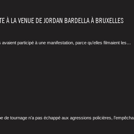
TE À LA VENUE DE JORDAN BARDELLA À BRUXELLES
avaient par­ti­ci­pé à une mani­fes­ta­tion, parce qu’elles fil­maient les…
ipe de tour­nage n’a pas échap­pé aux agres­sions poli­cières, l’empêc