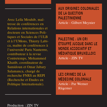
AUX ORIGINES COLONIALES
DE LA QUESTION
PALESTINIENNE
Avec Leï­la Mou­hib, maî­
Article - Gil­bert Meynier
tresse de confé­rences en
Rela­tions inter­na­tio­nales et
doc­teure en Sciences Poli­
tiques et Sociales de l’ULB
PALESTINE : UN CRI
et à l’UMons, Thier­ry Labi­
ÉTOUFFÉ JUSQUE DANS LE
ca, maître de confé­rences à
MONDE ASSOCIATIF ET
l’u­ni­ver­si­té Paris Nan­terrre,
MÉDIATIQUE BRUXELLOIS
contri­bu­teur à la revue
Article - ZIN TV
Contre­temps, Moham­med
Kha­tib, coor­di­na­teur de
Sami­doun et Omar Jaba­ry
Sala­man­ca, char­gé de
LES CRIMES DE LA
recherche FNRS au REPI
MÉDECINE COLONIALE
(Recherche et Etudes en
Article - Par Wer­ner
Poli­tique Internationale).
Rügemer
Pro­duc­tion : ZIN TV