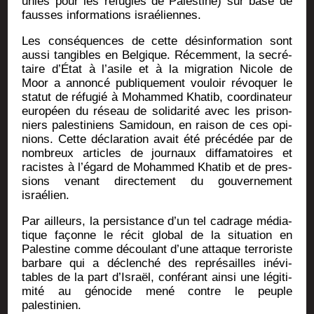
unies pour les réfu­giés de Pales­tine) sur base de
fausses infor­ma­tions israéliennes.
Les consé­quences de cette dés­in­for­ma­tion sont
aus­si tan­gibles en Bel­gique. Récem­ment, la secré­
taire d’É­tat à l’a­sile et à la migra­tion Nicole de
Moor a annon­cé publi­que­ment vou­loir révo­quer le
sta­tut de réfu­gié à Moham­med Kha­tib, coor­di­na­teur
euro­péen du réseau de soli­da­ri­té avec les pri­son­
niers pales­ti­niens Sami­doun, en rai­son de ces opi­
nions. Cette décla­ra­tion avait été pré­cé­dée par de
nom­breux articles de jour­naux dif­fa­ma­toires et
racistes à l’é­gard de Moham­med Kha­tib et de pres­
sions venant direc­te­ment du gou­ver­ne­ment
israélien.
Par ailleurs, la per­sis­tance d’un tel cadrage média­
tique façonne le récit glo­bal de la situa­tion en
Pales­tine comme décou­lant d’une attaque ter­ro­riste
bar­bare qui a déclen­ché des repré­sailles inévi­
tables de la part d’Is­raël, confé­rant ain­si une légi­ti­
mi­té au géno­cide mené contre le peuple
palestinien.