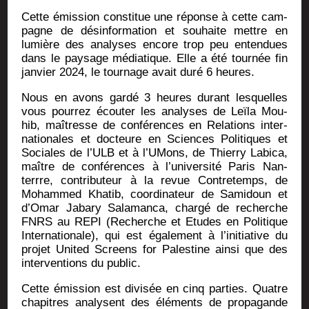
Cette émis­sion consti­tue une réponse à cette cam­
pagne de dés­in­for­ma­tion et sou­haite mettre en
lumière des ana­lyses encore trop peu enten­dues
dans le pay­sage média­tique. Elle a été tour­née fin
jan­vier 2024, le tour­nage avait duré 6 heures.
Nous en avons gar­dé 3 heures durant les­quelles
vous pour­rez écou­ter les ana­lyses de Leï­la Mou­
hib, maî­tresse de confé­rences en Rela­tions inter­
na­tio­nales et doc­teure en Sciences Poli­tiques et
Sociales de l’ULB et à l’UMons, de Thier­ry Labi­ca,
maître de confé­rences à l’u­ni­ver­si­té Paris Nan­
terrre, contri­bu­teur à la revue Contre­temps, de
Moham­med Kha­tib, coor­di­na­teur de Sami­doun et
d’Omar Jaba­ry Sala­man­ca, char­gé de recherche
FNRS au REPI (Recherche et Etudes en Poli­tique
Inter­na­tio­nale), qui est éga­le­ment à l’initiative du
pro­jet Uni­ted Screens for Pales­tine ain­si que des
inter­ven­tions du public.
Cette émis­sion est divi­sée en cinq par­ties. Quatre
cha­pitres ana­lysent des élé­ments de pro­pa­gande