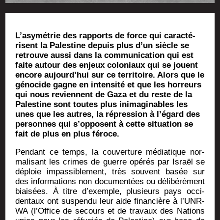
L’a­sy­mé­trie des rap­ports de force qui carac­té­
risent la Pales­tine depuis plus d’un siècle se
retrouve aus­si dans la com­mu­ni­ca­tion qui est
faite autour des enjeux colo­niaux qui se jouent
encore aujourd’­hui sur ce ter­ri­toire. Alors que le
géno­cide gagne en inten­si­té et que les hor­reurs
qui nous reviennent de Gaza et du reste de la
Pales­tine sont toutes plus inima­gi­nables les
unes que les autres, la répres­sion à l’é­gard des
per­sonnes qui s’op­posent à cette situa­tion se
fait de plus en plus féroce.
Pen­dant ce temps, la cou­ver­ture média­tique nor­
ma­li­sant les crimes de guerre opé­rés par Israël se
déploie impas­si­ble­ment, très sou­vent basée sur
des infor­ma­tions non docu­men­tées ou déli­bé­ré­ment
biai­sées. À titre d’exemple, plu­sieurs pays occi­
den­taux ont sus­pen­du leur aide finan­cière à l’UNR­
WA (l’Of­fice de secours et de tra­vaux des Nations