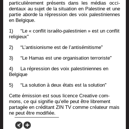
par­ti­cu­liè­re­ment pré­sents dans les médias occi­
den­taux au sujet de la situa­tion en Pales­tine et une
par­tie aborde la répres­sion des voix pales­ti­niennes
en Belgique.
1) “Le « conflit israé­lo-pales­ti­nien » est un conflit
religieux”
2) “L’antisionisme est de l’antisémitisme”
3) “Le Hamas est une orga­ni­sa­tion terroriste”
4) La répres­sion des voix pales­ti­niennes en
Belgique
5) “La solu­tion à deux états est la solution”
Cette émis­sion est sous licence Crea­tive com­
mons, ce qui signi­fie
qu’elle peut être libre­ment
par­ta­gée en cré­di­tant ZIN TV comme créa­teur
mais
ne peut être modifiée.