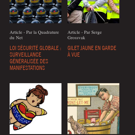
Article - Par la Qua­dra­ture
Article - Par Serge
du Net
Grossvak
LOI SÉCURITÉ GLOBALE :
GILET JAUNE EN GARDE
SURVEILLANCE
À VUE
GÉNÉRALISÉE DES
MANIFESTATIONS