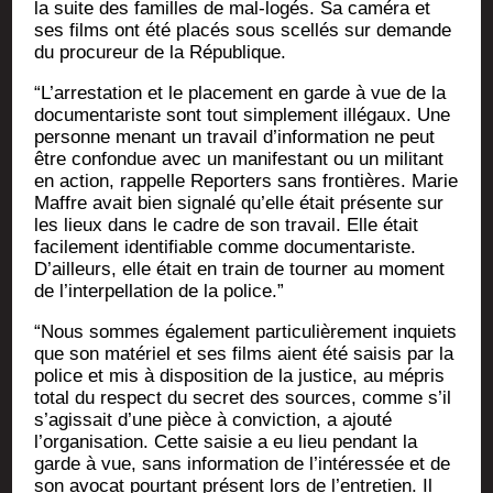
la suite des familles de mal-logés. Sa camé­ra et
ses films ont été pla­cés sous scel­lés sur demande
du pro­cu­reur de la République.
“L’arrestation et le pla­ce­ment en garde à vue de la
docu­men­ta­riste sont tout sim­ple­ment illé­gaux. Une
per­sonne menant un tra­vail d’information ne peut
être confon­due avec un mani­fes­tant ou un mili­tant
en action, rap­pelle Repor­ters sans fron­tières. Marie
Maffre avait bien signa­lé qu’elle était pré­sente sur
les lieux dans le cadre de son tra­vail. Elle était
faci­le­ment iden­ti­fiable comme docu­men­ta­riste.
D’ailleurs, elle était en train de tour­ner au moment
de l’interpellation de la police.”
“Nous sommes éga­le­ment par­ti­cu­liè­re­ment inquiets
que son maté­riel et ses films aient été sai­sis par la
police et mis à dis­po­si­tion de la jus­tice, au mépris
total du res­pect du secret des sources, comme s’il
s’agissait d’une pièce à convic­tion, a ajou­té
l’organisation. Cette sai­sie a eu lieu pen­dant la
garde à vue, sans infor­ma­tion de l’intéressée et de
son avo­cat pour­tant pré­sent lors de l’entretien. Il