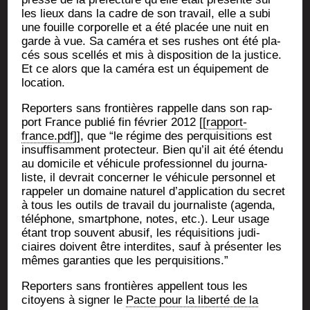
les lieux dans la cadre de son tra­vail, elle a subi
une fouille cor­po­relle et a été pla­cée une nuit en
garde à vue. Sa camé­ra et ses rushes ont été pla­
cés sous scel­lés et mis à dis­po­si­tion de la jus­tice.
Et ce alors que la camé­ra est un équi­pe­ment de
location.
Repor­ters sans fron­tières rap­pelle dans son rap­
port France publié fin février 2012 [[
rapport-
france.pdf
]], que “le régime des per­qui­si­tions est
insuf­fi­sam­ment pro­tec­teur. Bien qu’il ait été éten­du
au domi­cile et véhi­cule pro­fes­sion­nel du jour­na­
liste, il devrait concer­ner le véhi­cule per­son­nel et
rap­pe­ler un domaine natu­rel d’application du secret
à tous les outils de tra­vail du jour­na­liste (agen­da,
télé­phone, smart­phone, notes, etc.). Leur usage
étant trop sou­vent abu­sif, les réqui­si­tions judi­
ciaires doivent être inter­dites, sauf à pré­sen­ter les
mêmes garan­ties que les perquisitions.”
Repor­ters sans fron­tières appellent tous les
citoyens à signer le
Pacte pour la liber­té de la