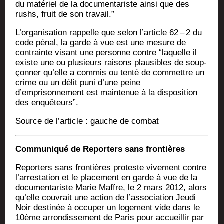
du maté­riel de la docu­men­ta­riste ain­si que des
rushs, fruit de son travail.”
L’organisation rap­pelle que selon l’article 62 – 2 du
code pénal, la garde à vue est une mesure de
contrainte visant une per­sonne contre “laquelle il
existe une ou plu­sieurs rai­sons plau­sibles de soup­
çon­ner qu’elle a com­mis ou ten­té de com­mettre un
crime ou un délit puni d’une peine
d’emprisonnement est main­te­nue à la dis­po­si­tion
des enquêteurs”.
Source de l’ar­ticle :
gauche de combat
Com­mu­ni­qué de Repor­ters sans frontières
Repor­ters sans fron­tières pro­teste vive­ment contre
l’arrestation et le pla­ce­ment en garde à vue de la
docu­men­ta­riste Marie Maffre, le 2 mars 2012, alors
qu’elle cou­vrait une action de l’association Jeu­di
Noir des­ti­née à occu­per un loge­ment vide dans le
10ème arron­dis­se­ment de Paris pour accueillir par