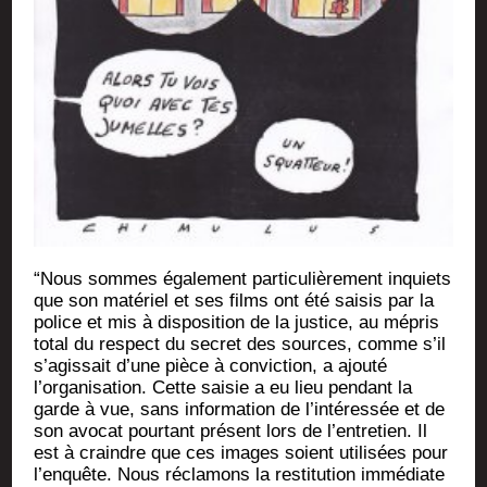
“Nous sommes éga­le­ment par­ti­cu­liè­re­ment inquiets
que son maté­riel et ses films ont été sai­sis par la
police et mis à dis­po­si­tion de la jus­tice, au mépris
total du res­pect du secret des sources, comme s’il
s’agissait d’une pièce à convic­tion, a ajou­té
l’organisation. Cette sai­sie a eu lieu pen­dant la
garde à vue, sans infor­ma­tion de l’intéressée et de
son avo­cat pour­tant pré­sent lors de l’entretien. Il
est à craindre que ces images soient uti­li­sées pour
l’enquête. Nous récla­mons la res­ti­tu­tion immé­diate