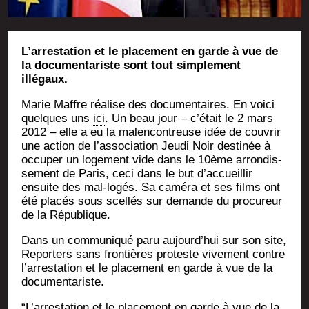
L’arrestation et le placement en garde à vue de
la documentariste sont tout simplement
illégaux.
Marie Maffre réa­lise des docu­men­taires. En voi­ci
quelques uns
ici
. Un beau jour – c’était le 2 mars
2012 – elle a eu la mal­en­con­treuse idée de cou­vrir
une action de l’association Jeu­di Noir des­ti­née à
occu­per un loge­ment vide dans le 10ème arron­dis­
se­ment de Paris, ceci dans le but d’accueillir
ensuite des mal-logés. Sa camé­ra et ses films ont
été pla­cés sous scel­lés sur demande du pro­cu­reur
de la République.
Dans un com­mu­ni­qué paru aujourd’hui sur son site,
Repor­ters sans fron­tières pro­teste vive­ment contre
l’arrestation et le pla­ce­ment en garde à vue de la
documentariste.
“L’arrestation et le pla­ce­ment en garde à vue de la