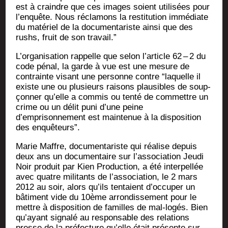
est à craindre que ces images soient uti­li­sées pour
l’enquête. Nous récla­mons la res­ti­tu­tion immé­diate
du maté­riel de la docu­men­ta­riste ain­si que des
rushs, fruit de son travail.”
L’organisation rap­pelle que selon l’article 62 – 2 du
code pénal, la garde à vue est une mesure de
contrainte visant une per­sonne contre “laquelle il
existe une ou plu­sieurs rai­sons plau­sibles de soup­
çon­ner qu’elle a com­mis ou ten­té de com­mettre un
crime ou un délit puni d’une peine
d’emprisonnement est main­te­nue à la dis­po­si­tion
des enquêteurs”.
Marie Maffre, docu­men­ta­riste qui réa­lise depuis
deux ans un docu­men­taire sur l’association Jeu­di
Noir pro­duit par Kien Pro­duc­tion, a été inter­pel­lée
avec quatre mili­tants de l’association, le 2 mars
2012 au soir, alors qu’ils ten­taient d’occuper un
bâti­ment vide du 10ème arron­dis­se­ment pour le
mettre à dis­po­si­tion de familles de mal-logés. Bien
qu’ayant signa­lé au res­pon­sable des rela­tions
presse de la pré­fec­ture qu’elle était pré­sente sur