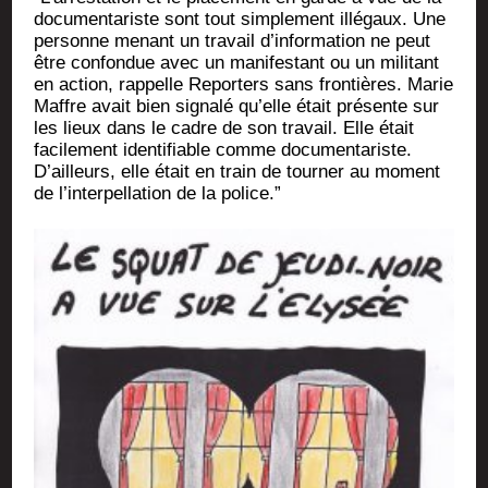
docu­men­ta­riste sont tout sim­ple­ment illé­gaux. Une
per­sonne menant un tra­vail d’information ne peut
être confon­due avec un mani­fes­tant ou un mili­tant
en action, rap­pelle Repor­ters sans fron­tières. Marie
Maffre avait bien signa­lé qu’elle était pré­sente sur
les lieux dans le cadre de son tra­vail. Elle était
faci­le­ment iden­ti­fiable comme docu­men­ta­riste.
D’ailleurs, elle était en train de tour­ner au moment
de l’interpellation de la police.”