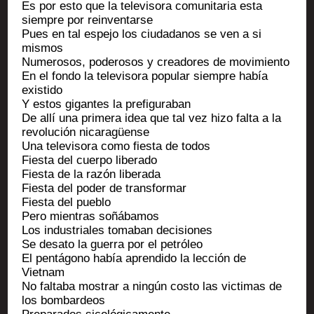
Es por esto que la tele­vi­so­ra comu­ni­ta­ria esta
siempre por reinventarse
Pues en tal espe­jo los ciu­da­da­nos se ven a si
mismos
Nume­ro­sos, pode­ro­sos y crea­dores de movimiento
En el fon­do la tele­vi­so­ra popu­lar siempre había
existido
Y estos gigantes la prefiguraban
De allí una pri­me­ra idea que tal vez hizo fal­ta a la
revo­lu­ción nicaragüense
Una tele­vi­so­ra como fies­ta de todos
Fies­ta del cuer­po liberado
Fies­ta de la razón liberada
Fies­ta del poder de transformar
Fies­ta del pueblo
Pero mien­tras soñábamos
Los indus­triales toma­ban decisiones
Se desa­to la guer­ra por el petróleo
El pentá­go­no había apren­di­do la lec­ción de
Vietnam
No fal­ta­ba mos­trar a ningún cos­to las vic­ti­mas de
los bombardeos