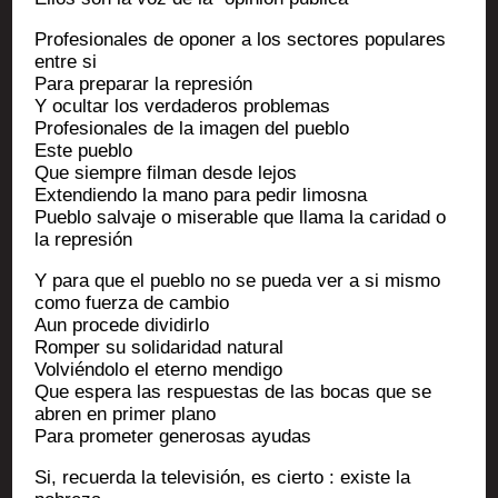
Pro­fe­sio­nales de opo­ner a los sec­tores popu­lares
entre si
Para pre­pa­rar la represión
Y ocul­tar los ver­da­de­ros problemas
Pro­fe­sio­nales de la ima­gen del pueblo
Este pueblo
Que siempre fil­man desde lejos
Exten­dien­do la mano para pedir limosna
Pue­blo sal­vaje o mise­rable que lla­ma la cari­dad o
la represión
Y para que el pue­blo no se pue­da ver a si mis­mo
como fuer­za de cambio
Aun pro­cede dividirlo
Rom­per su soli­da­ri­dad natural
Vol­vién­do­lo el eter­no mendigo
Que espe­ra las respues­tas de las bocas que se
abren en pri­mer plano
Para pro­me­ter gene­ro­sas ayudas
Si, recuer­da la tele­vi­sión, es cier­to : existe la