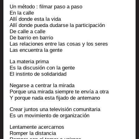
Un méto­do : fil­mar paso a paso
En la calle
Allí donde esta la vida
Allí donde pue­da dudarse la participación
De calle a calle
De bar­rio en barrio
Las rela­ciones entre las cosas y los seres
Las encuen­tra la gente
La mate­ria prima
Es la dis­cu­sión con la gente
El ins­tin­to de solidaridad
Negarse a cen­trar la mirada
Porque una mira­da siempre te envía a otra
Y porque nada esta fija­do de antemano
Crear jun­tos una tele­vi­sión comunitaria
Es un movi­mien­to de organización
Len­ta­mente acercarnos
Rom­per la distancia