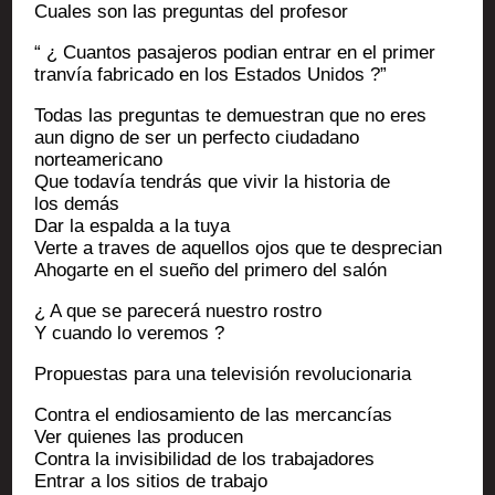
Cuales son las pre­gun­tas del profesor
“ ¿ Cuan­tos pasa­je­ros podian entrar en el pri­mer
tranvía fabri­ca­do en los Esta­dos Unidos ?”
Todas las pre­gun­tas te demues­tran que no eres
aun digno de ser un per­fec­to ciu­da­da­no
norteamericano
Que todavía ten­drás que vivir la his­to­ria de
los demás
Dar la espal­da a la tuya
Verte a traves de aquel­los ojos que te desprecian
Aho­garte en el sueño del pri­me­ro del salón
¿ A que se pare­cerá nues­tro rostro
Y cuan­do lo veremos ?
Pro­pues­tas para una tele­vi­sión revolucionaria
Contra el endio­sa­mien­to de las mercancías
Ver quienes las producen
Contra la invi­si­bi­li­dad de los trabajadores
Entrar a los sitios de trabajo