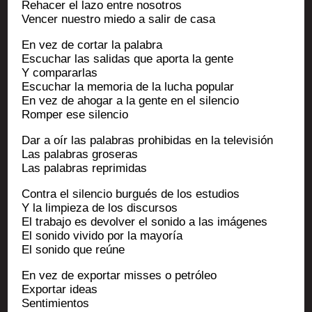
Reha­cer el lazo entre nosotros
Ven­cer nues­tro mie­do a salir de casa
En vez de cor­tar la palabra
Escu­char las sali­das que apor­ta la gente
Y compararlas
Escu­char la memo­ria de la lucha popular
En vez de aho­gar a la gente en el silencio
Rom­per ese silencio
Dar a oír las pala­bras pro­hi­bi­das en la televisión
Las pala­bras groseras
Las pala­bras reprimidas
Contra el silen­cio bur­gués de los estudios
Y la lim­pie­za de los discursos
El tra­ba­jo es devol­ver el soni­do a las imágenes
El soni­do vivi­do por la mayoría
El soni­do que reúne
En vez de expor­tar misses o petróleo
Expor­tar ideas
Sentimientos