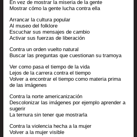
En vez de mos­trar la mise­ria de la gente
Mos­trar cómo la gente lucha contra ella
Arran­car la cultu­ra popular
Al museo del folklore
Escu­char sus men­sajes de cambio
Acti­var sus fuer­zas de liberación
Contra un orden vuel­to natural
Bus­car las pre­gun­tas que cues­tio­nan su tramoya
Ver como pasa el tiem­po de la vida
Lejos de la car­re­ra contra el tiempo
Vol­ver a encon­trar el tiem­po como mate­ria pri­ma
de las imágenes
Contra la norte americanización
Des­co­lo­ni­zar las imá­genes por ejem­plo apren­der a
sugerir
La ter­nu­ra sin tener que mostrarla
Contra la vio­len­cia hecha a la mujer
Vol­ver a la mujer visible