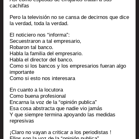
cachifas
Pero la tele­vi­sión no se can­sa de decir­nos que dice
la ver­dad, toda la verdad.
El noti­cie­ro nos “infor­ma”:
Secues­tra­ron a tal empresario,
Roba­ron tal banco.
Habla la fami­lia del empresario.
Habla el direc­tor del banco.
Como si los ban­cos y los empre­sa­rios fue­ran algo
importante
Como si esto nos interesara
En cuan­to a la locutora
Como bue­na profesional
Encar­na la voz de la “opi­nión publica”
Esa cosa abs­trac­ta que nadie vio jamás
Y que siempre ter­mi­na apoyan­do las medi­das
represivas
¡Cla­ro no vayan a cri­ti­car a los periodistas !
Ellos son la voz de la “opi­nión publica”