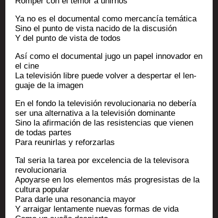
Rom­per con el temor a unirnos
Ya no es el docu­men­tal como mer­cancía temática
Sino el pun­to de vis­ta naci­do de la discusión
Y del pun­to de vis­ta de todos
Así como el docu­men­tal jugo un papel inno­va­dor en
el cine
La tele­vi­sión libre puede vol­ver a des­per­tar el len­
guaje de la imagen
En el fon­do la tele­vi­sión revo­lu­cio­na­ria no debería
ser una alter­na­ti­va a la tele­vi­sión dominante
Sino la afir­ma­ción de las resis­ten­cias que vie­nen
de todas partes
Para reu­nir­las y reforzarlas
Tal seria la tarea por exce­len­cia de la tele­vi­so­ra
revolucionaria
Apoyarse en los ele­men­tos más pro­gre­sis­tas de la
cultu­ra popular
Para darle una reso­nan­cia mayor
Y arrai­gar len­ta­mente nue­vas for­mas de vida