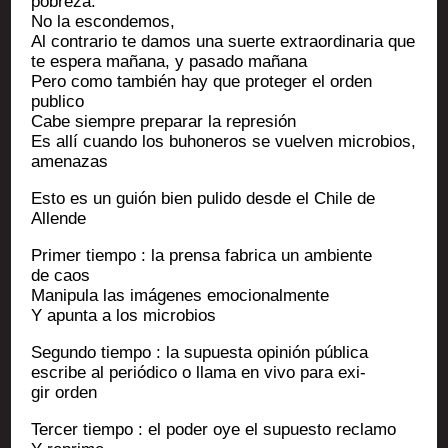
pobreza.
No la escondemos,
Al contra­rio te damos una suerte extra­or­di­na­ria que
te espe­ra maña­na, y pasa­do mañana
Pero como tam­bién hay que pro­te­ger el orden
publico
Cabe siempre pre­pa­rar la represión
Es allí cuan­do los buho­ne­ros se vuel­ven micro­bios,
amenazas
Esto es un guión bien puli­do desde el Chile de
Allende
Pri­mer tiem­po : la pren­sa fabri­ca un ambiente
de caos
Mani­pu­la las imá­genes emocionalmente
Y apun­ta a los microbios
Segun­do tiem­po : la supues­ta opi­nión públi­ca
escribe al per­ió­di­co o lla­ma en vivo para exi­
gir orden
Ter­cer tiem­po : el poder oye el supues­to reclamo