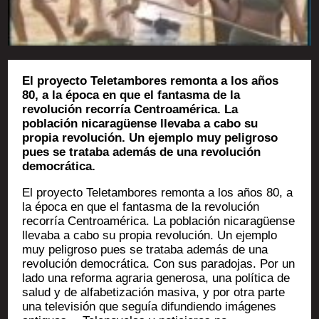
El proyecto Teletambores remonta a los años
80, a la época en que el fantasma de la
revolución recorría Centroamérica. La
población nicaragüense llevaba a cabo su
propia revolución. Un ejemplo muy peligroso
pues se trataba además de una revolución
democrática.
El proyec­to Tele­tam­bores remon­ta a los años 80, a
la épo­ca en que el fan­tas­ma de la revo­lu­ción
recorría Cen­troa­mé­ri­ca. La pobla­ción nica­ragüense
lle­va­ba a cabo su pro­pia revo­lu­ción. Un ejem­plo
muy peli­gro­so pues se tra­ta­ba además de una
revo­lu­ción demo­crá­ti­ca. Con sus para­do­jas. Por un
lado una refor­ma agra­ria gene­ro­sa, una polí­ti­ca de
salud y de alfa­be­ti­za­ción masi­va, y por otra parte
una tele­vi­sión que seguía difun­dien­do imá­genes