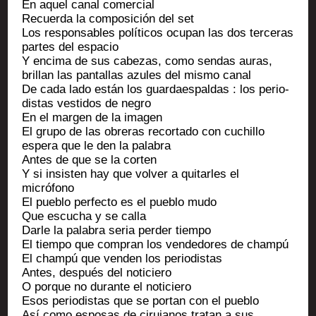
En aquel canal comercial
Recuer­da la com­po­si­ción del set
Los res­pon­sables polí­ti­cos ocu­pan las dos ter­ce­ras
partes del espacio
Y enci­ma de sus cabe­zas, como sen­das auras,
brillan las pan­tal­las azules del mis­mo canal
De cada lado están los guar­daes­pal­das : los per­io­
dis­tas ves­ti­dos de negro
En el mar­gen de la imagen
El gru­po de las obre­ras recor­ta­do con cuchil­lo
espe­ra que le den la palabra
Antes de que se la corten
Y si insis­ten hay que vol­ver a qui­tarles el
micrófono
El pue­blo per­fec­to es el pue­blo mudo
Que escu­cha y se calla
Darle la pala­bra seria per­der tiempo
El tiem­po que com­pran los ven­de­dores de champú
El champú que ven­den los periodistas
Antes, des­pués del noticiero
O porque no durante el noticiero
Esos per­io­dis­tas que se por­tan con el pueblo
Así como espo­sas de ciru­ja­nos tra­tan a sus