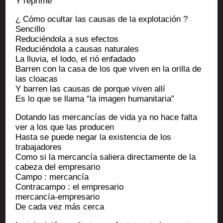
Y reprime
¿ Cómo ocul­tar las cau­sas de la explotación ?
Sencillo
Redu­cién­do­la a sus efectos
Redu­cién­do­la a cau­sas naturales
La llu­via, el lodo, el rió enfadado
Bar­ren con la casa de los que viven en la orilla de
las cloacas
Y bar­ren las cau­sas de porque viven allí
Es lo que se lla­ma “la ima­gen humanitaria”
Dotan­do las mer­cancías de vida ya no hace fal­ta
ver a los que las producen
Has­ta se puede negar la exis­ten­cia de los
trabajadores
Como si la mer­cancía salie­ra direc­ta­mente de la
cabe­za del empresario
Cam­po : mercancía
Contra­cam­po : el empresario
mercancía-empresario
De cada vez más cerca