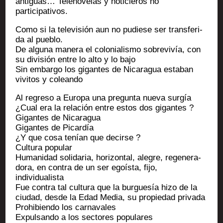
anti­guas… Tele­no­ve­las y noti­cie­ros no
participativos.
Como si la tele­vi­sión aun no pudiese ser trans­fe­ri­
da al pueblo.
De algu­na mane­ra el colo­nia­lis­mo sobre­vivía, con
su divi­sión entre lo alto y lo bajo
Sin embar­go los gigantes de Nica­ra­gua esta­ban
vivi­tos y coleando
Al regre­so a Euro­pa una pre­gun­ta nue­va surgía
¿Cual era la rela­ción entre estos dos gigantes ?
Gigantes de Nicaragua
Gigantes de Picardía
¿Y que cosa tenían que decirse ?
Cultu­ra popular
Huma­ni­dad soli­da­ria, hori­zon­tal, alegre, rege­ne­ra­
do­ra, en contra de un ser egoís­ta, fijo,
individualista
Fue contra tal cultu­ra que la bur­guesía hizo de la
ciu­dad, desde la Edad Media, su pro­pie­dad privada
Pro­hi­bien­do los carnavales
Expul­san­do a los sec­tores populares