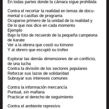
En todas partes donde la cáma­ra sigue prohibida
Contra el recor­tar la rea­li­dad en temas de docu­
men­tal o casillas de programa
Ocu­parse pri­me­ro de la uni­dad de la rea­li­dad y
De lo que nos dice en cada momento
Ejemplo
Bajo la foto de recuer­do de la pequeña cam­peo­na
de karate
Ver a la obre­ra que cosió su kimono
Y al obre­ro que escu­pió su trofeo
Explo­rar las demás dimen­siones de un conflic­to,
de una lucha
Contra la divi­sión de los sec­tores populares
Refor­zar sus lazos de solidaridad
Subrayar sus inter­eses comunes
Contra la infor­ma­ción mercancía
Pun­tual, sin mañana
Prac­ti­car el dere­cho de seguimiento
Contra el ambiente represivo