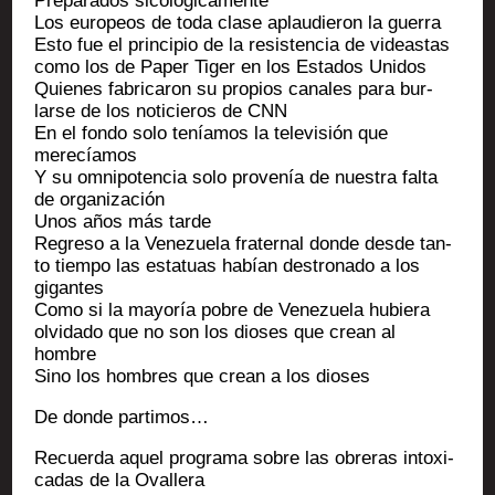
Pre­pa­ra­dos sicológicamente
Los euro­peos de toda clase aplau­die­ron la guerra
Esto fue el prin­ci­pio de la resis­ten­cia de videas­tas
como los de Paper Tiger en los Esta­dos Unidos
Quienes fabri­ca­ron su pro­pios canales para bur­
larse de los noti­cie­ros de CNN
En el fon­do solo tenía­mos la tele­vi­sión que
merecíamos
Y su omni­po­ten­cia solo pro­venía de nues­tra fal­ta
de organización
Unos años más tarde
Regre­so a la Vene­zue­la fra­ter­nal donde desde tan­
to tiem­po las esta­tuas habían des­tro­na­do a los
gigantes
Como si la mayoría pobre de Vene­zue­la hubie­ra
olvi­da­do que no son los dioses que crean al
hombre
Sino los hombres que crean a los dioses
De donde partimos…
Recuer­da aquel pro­gra­ma sobre las obre­ras intoxi­
ca­das de la Ovallera