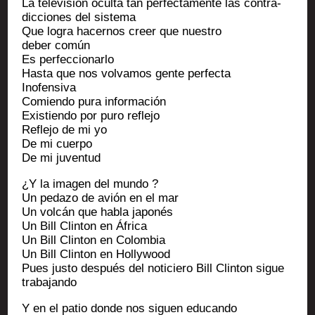
La tele­vi­sión ocul­ta tan per­fec­ta­mente las contra­
dic­ciones del sistema
Que logra hacer­nos creer que nues­tro
deber común
Es perfeccionarlo
Has­ta que nos vol­va­mos gente perfecta
Inofensiva
Comien­do pura información
Exis­tien­do por puro reflejo
Refle­jo de mi yo
De mi cuerpo
De mi juventud
¿Y la ima­gen del mundo ?
Un peda­zo de avión en el mar
Un volcán que habla japonés
Un Bill Clin­ton en África
Un Bill Clin­ton en Colombia
Un Bill Clin­ton en Hollywood
Pues jus­to des­pués del noti­cie­ro Bill Clin­ton sigue
trabajando
Y en el patio donde nos siguen educando