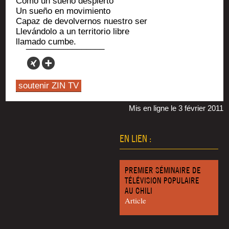
Como un sueño despierto
Un sueño en movimiento
Capaz de devol­ver­nos nues­tro ser
Lleván­do­lo a un ter­ri­to­rio libre
lla­ma­do cumbe.
soutenir ZIN TV
Mis en ligne le 3 février 2011
EN LIEN :
PREMIER SÉMINAIRE DE
TÉLÉVISION POPULAIRE
AU CHILI
Article