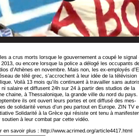
les a crus morts lorsque le gou­ver­ne­ment a cou­pé le signal
n 2013, ou encore lorsque la police a délo­gé les occu­pants d
­dios d’Athènes en novembre. Mais non, les ex-employés d’
réseau de télé grec, s’accrochent à leur idée de la télé­vi­sion
ique. Voi­là 13 mois qu’ils conti­nuent à tra­vailler sans auto­ri­
 ni salaire et dif­fusent 24h sur 24 à par­tir des stu­dios de la
e chaine, à Thes­sa­lo­nique, la grande ville du nord du pays.
ep­tembre ils ont ouvert leurs portes et ont dif­fu­sé des mes­
es de soli­da­ri­té venus d’un peu par­tout en Europe. ZIN TV e
ni­tia­tive Soli­da­ri­té à la Grèce qui résiste ont tenu à mani­fes­ter
r sou­tien à leur com­bat par cette vidéo.
r en savoir plus : http://www.acrimed.org/article4417.html