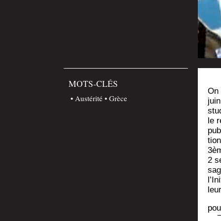
MOTS-CLÉS
On 
Austérité
Grèce
jui
stu
le 
publ
tion
3èm
2 s
sag
l’I­
leu
pou