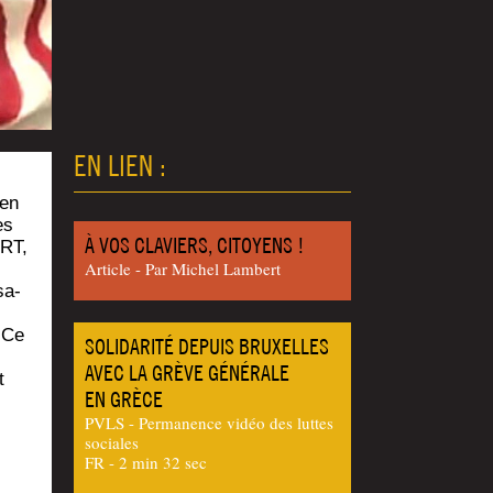
EN LIEN :
 en
es
À VOS CLAVIERS, CITOYENS !
ERT,
Article - Par Michel Lambert
sa­
 Ce
SOLIDARITÉ DEPUIS BRUXELLES
AVEC LA GRÈVE GÉNÉRALE
t
EN GRÈCE
PVLS - Permanence vidéo des luttes
sociales
FR - 2 min 32 sec