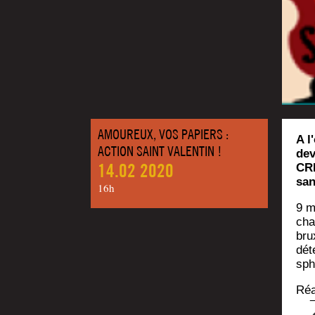
AMOUREUX, VOS PAPIERS :
A l
ACTION SAINT VALENTIN !
dev
14.02 2020
CRE
san
16h
9 m
cha
brux
dét
sph
Réa­