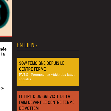
EN LIEN :
nnée
 la
SOW TÉMOIGNE DEPUIS LE
CENTRE FERMÉ
PVLS - Permanence vidéo des luttes
sociales
mo­
LETTRE D’UN GREVISTE DE LA
FAIM DEVANT LE CENTRE FERMÉ
DE VOTTEM