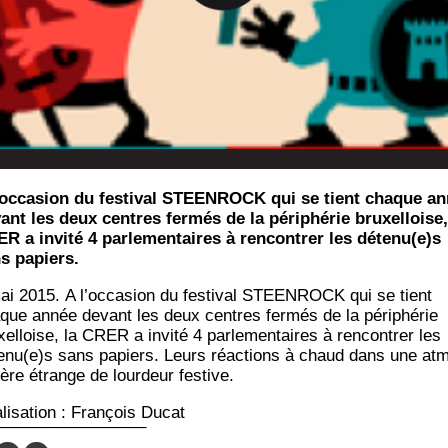
'occasion du festival STEENROCK qui se tient chaque a
ant les deux centres fermés de la périphérie bruxelloise,
R a invité 4 parlementaires à rencontrer les détenu(e)s
s papiers.
ai 2015. A l’oc­ca­sion du fes­ti­val STEENROCK qui se tient
que année devant les deux centres fer­més de la péri­phé­rie
el­loise, la CRER a invi­té 4 par­le­men­taires à ren­con­trer les
enu(e)s sans papiers. Leurs réac­tions à chaud dans une at
ère étrange de lour­deur festive.
li­sa­tion : Fran­çois Ducat