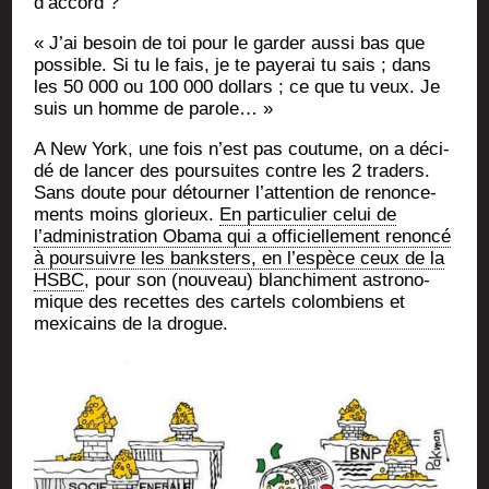
d’accord ?
« J’ai besoin de toi pour le gar­der aus­si bas que
pos­sible. Si tu le fais, je te paye­rai tu sais ; dans
les 50 000 ou 100 000 dol­lars ; ce que tu veux. Je
suis un homme de parole… »
A New York, une fois n’est pas cou­tume, on a déci­
dé de lan­cer des pour­suites contre les 2 tra­ders.
Sans doute pour détour­ner l’attention de renon­ce­
ments moins glo­rieux.
En par­ti­cu­lier celui de
l’administration Oba­ma qui a offi­ciel­le­ment renon­cé
à pour­suivre les banks­ters, en l’espèce ceux de la
HSBC
, pour son (nou­veau) blan­chi­ment astro­no­
mique des recettes des car­tels colom­biens et
mexi­cains de la drogue.