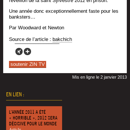
réveillon de la saint Syl­vestre 2012 en prison.
Une année donc excep­tion­nel­le­ment faste pour les
banksters…
Par Wood­ward et Newton
Source de l’ar­ticle :
bak­chich
soutenir ZIN TV
Mis en ligne le 2 janvier 2013
EN LIEN :
L’ANNÉE 2011 A ÉTÉ
« HORRIBLE », 2012 SERA
DÉCISIVE POUR LE MONDE
Article