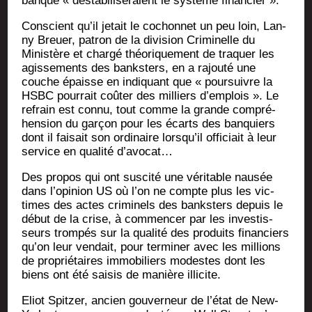
banque « désta­bi­li­se­raient le sys­tème financier ».
Conscient qu’il jetait le cochon­net un peu loin, Lan­
ny Breuer, patron de la divi­sion Cri­mi­nelle du
Minis­tère et char­gé théo­ri­que­ment de tra­quer les
agis­se­ments des banks­ters, en a rajou­té une
couche épaisse en indi­quant que « pour­suivre la
HSBC pour­rait coû­ter des mil­liers d’emplois ». Le
refrain est connu, tout comme la grande com­pré­
hen­sion du gar­çon pour les écarts des ban­quiers
dont il fai­sait son ordi­naire lorsqu’il offi­ciait à leur
ser­vice en qua­li­té d’avocat…
Des pro­pos qui ont sus­ci­té une véri­table nau­sée
dans l’opinion US où l’on ne compte plus les vic­
times des actes cri­mi­nels des banks­ters depuis le
début de la crise, à com­men­cer par les inves­tis­
seurs trom­pés sur la qua­li­té des pro­duits finan­ciers
qu’on leur ven­dait, pour ter­mi­ner avec les mil­lions
de pro­prié­taires immo­bi­liers modestes dont les
biens ont été sai­sis de manière illicite.
Eliot Spit­zer, ancien gou­ver­neur de l’état de New-