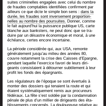
suites cri­mi­nelles enga­gées avec celui du nombre
de fraudes comp­tables iden­ti­fiées confirment par
ailleurs ce que dicte le simple bon sens :
dans la
durée, les fraudes sont inver­se­ment pro­por­tion­
nelles au nombre des pour­suites.
Don­ner, comme
le fait aujourd’hui la puis­sance publique US, carte
blanche aux banks­ters, ne peut donc que se tra­
duire par un désastre éco­no­mique et moral, à une
échéance, certes encore incertaine.
La période consi­dé­rée qui, aux USA, remonte
géné­ra­le­ment jusqu’au milieu des années 80,
couvre notam­ment la crise des Caisses d’Epargne,
pen­dant laquelle l’exercice favo­ri de leurs diri­
geants consis­taient à détour­ner sub­ti­le­ment à leur
pro­fit les fonds des épargnants.
Les régu­la­teurs de l’époque se sont éver­tués à
mon­ter des dos­siers qui tenaient la route et qui
étaient sys­té­ma­ti­que­ment remis aux pro­cu­reurs
fédé­raux. La fête s’est sol­dée par la condam­na­tion
pénale de plus d’un mil­lier de diri­geants des éta­
blis­se­ments concer­nés. La dou­lou­reuse rela­tive au