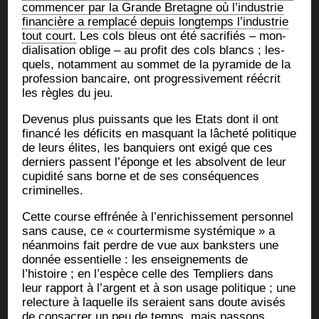
com­men­cer par la Grande Bre­tagne où l’industrie
finan­cière a rem­pla­cé depuis long­temps l’industrie
tout court.
Les cols bleus ont été sacri­fiés – mon­
dia­li­sa­tion oblige – au pro­fit des cols blancs ; les­
quels, notam­ment au som­met de la pyra­mide de la
pro­fes­sion ban­caire, ont pro­gres­si­ve­ment réécrit
les règles du jeu.
Deve­nus plus puis­sants que les Etats dont il ont
finan­cé les défi­cits en mas­quant la lâche­té poli­tique
de leurs élites, les ban­quiers ont exi­gé que ces
der­niers passent l’éponge et les absolvent de leur
cupi­di­té sans borne et de ses consé­quences
criminelles.
Cette course effré­née à l’enrichissement per­son­nel
sans cause, ce « cour­ter­misme sys­té­mique » a
néan­moins fait perdre de vue aux banks­ters une
don­née essen­tielle : les ensei­gne­ments de
l’histoire ; en l’espèce celle des Tem­pliers dans
leur rap­port à l’argent et à son usage poli­tique ; une
relec­ture à laquelle ils seraient sans doute avi­sés
de consa­crer un peu de temps, mais passons…