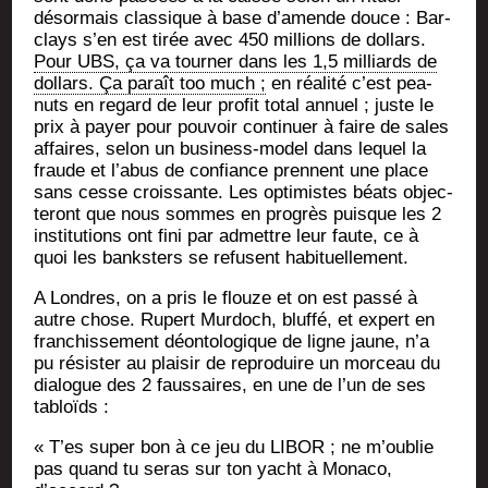
désor­mais clas­sique à base d’amende douce : Bar­
clays s’en est tirée avec 450 mil­lions de dol­lars.
Pour UBS, ça va tour­ner dans les 1,5 mil­liards de
dol­lars. Ça paraît too much ;
en réa­li­té c’est pea­
nuts en regard de leur pro­fit total annuel ; juste le
prix à payer pour pou­voir conti­nuer à faire de sales
affaires, selon un busi­ness-model dans lequel la
fraude et l’abus de confiance prennent une place
sans cesse crois­sante. Les opti­mistes béats objec­
te­ront que nous sommes en pro­grès puisque les 2
ins­ti­tu­tions ont fini par admettre leur faute, ce à
quoi les banks­ters se refusent habituellement.
A Londres, on a pris le flouze et on est pas­sé à
autre chose. Rupert Mur­doch, bluf­fé, et expert en
fran­chis­se­ment déon­to­lo­gique de ligne jaune, n’a
pu résis­ter au plai­sir de repro­duire un mor­ceau du
dia­logue des 2 faus­saires, en une de l’un de ses
tabloïds :
« T’es super bon à ce jeu du LIBOR ; ne m’oublie
pas quand tu seras sur ton yacht à Mona­co,