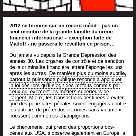
2012 se termine sur un record inédit : pas un
seul membre de la grande famille du crime
financier international – exception faite de
Madoff - ne passera le réveillon en prison…
Du jamais vu depuis la Grande Dépres­sion des
années 30. Les organes de contrôle et de sanc­tion
de la cri­mi­na­li­té finan­cière jettent l’éponge les uns
après les autres.
De manière plus ou moins sub­tile,
par­tout la puis­sance publique renonce à appli­quer
la loi dès lors qu’il s’agit des méfaits com­mis par
ceux qui exercent les métiers supé­rieurs de
l’argent.
Mieux, les tran­sac­tions des­ti­nées à évi­ter
que des pour­suites pénales soient enga­gées contre
les auteurs de pré­ten­dus « crimes sans vic­time »
poussent comme des champignons.
Le phé­no­mène,
qui prend des pro­por­tions obs­
cènes aux USA, s’observe éga­le­ment en Europe, à