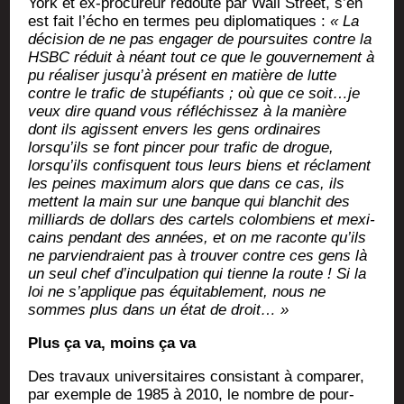
York et ex-pro­cu­reur redou­té par Wall Street, s’en
est fait l’écho en termes peu diplo­ma­tiques :
« La
déci­sion de ne pas enga­ger de pour­suites contre la
HSBC réduit à néant tout ce que le gou­ver­ne­ment à
pu réa­li­ser jusqu’à pré­sent en matière de lutte
contre le tra­fic de stu­pé­fiants ; où que ce soit…je
veux dire quand vous réflé­chis­sez à la manière
dont ils agissent envers les gens ordi­naires
lorsqu’ils se font pin­cer pour tra­fic de drogue,
lorsqu’ils confisquent tous leurs biens et réclament
les peines maxi­mum alors que dans ce cas, ils
mettent la main sur une banque qui blan­chit des
mil­liards de dol­lars des car­tels colom­biens et mexi­
cains pen­dant des années, et on me raconte qu’ils
ne par­vien­draient pas à trou­ver contre ces gens là
un seul chef d’inculpation qui tienne la route ! Si la
loi ne s’applique pas équi­ta­ble­ment, nous ne
sommes plus dans un état de droit… »
Plus ça va, moins ça va
Des tra­vaux uni­ver­si­taires consis­tant à com­pa­rer,
par exemple de 1985 à 2010, le nombre de pour­