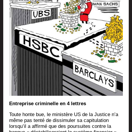
Entre­prise cri­mi­nelle en 4 lettres
Toute honte bue, le minis­tère US de la Jus­tice n’a
même pas ten­té de dis­si­mu­ler sa capi­tu­la­tion
lorsqu’il a affir­mé que des pour­suites contre la