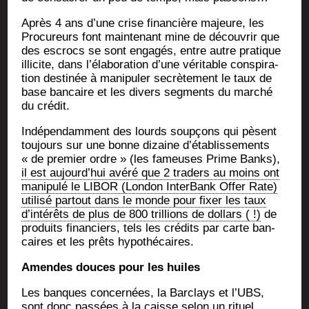
Après 4 ans d’une crise finan­cière majeure, les
Pro­cu­reurs font main­te­nant mine de décou­vrir que
des escrocs se sont enga­gés, entre autre pra­tique
illi­cite, dans l’élaboration d’une véri­table conspi­ra­
tion des­ti­née à mani­pu­ler secrè­te­ment le taux de
base ban­caire et les divers seg­ments du mar­ché
du crédit.
Indé­pen­dam­ment des lourds soup­çons qui pèsent
tou­jours sur une bonne dizaine d’établissements
« de pre­mier ordre » (les fameuses Prime Banks),
il est aujourd’hui avé­ré que 2 tra­ders au moins ont
mani­pu­lé le LIBOR (Lon­don Inter­Bank Offer Rate)
uti­li­sé par­tout dans le monde pour fixer les taux
d’intérêts de plus de 800 tril­lions de dol­lars ( !)
de
pro­duits finan­ciers, tels les cré­dits par carte ban­
caires et les prêts hypothécaires.
Amendes douces pour les huiles
Les banques concer­nées, la Bar­clays et l’UBS,
sont donc pas­sées à la caisse selon un rituel