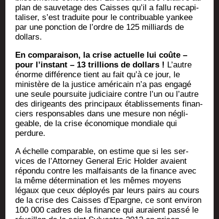
plan de sau­ve­tage des Caisses qu’il a fal­lu reca­pi­
ta­li­ser, s’est tra­duite pour le contri­buable yan­kee
par une ponc­tion de l’ordre de 125 mil­liards de
dollars.
En com­pa­rai­son, la crise actuelle lui coûte –
pour l’instant – 13 tril­lions de dol­lars !
L’autre
énorme dif­fé­rence tient au fait qu’à ce jour, le
minis­tère de la jus­tice amé­ri­cain n’a pas enga­gé
une seule pour­suite judi­ciaire contre l’un ou l’autre
des diri­geants des prin­ci­paux éta­blis­se­ments finan­
ciers res­pon­sables dans une mesure non négli­
geable, de la crise éco­no­mique mon­diale qui
perdure.
A échelle com­pa­rable, on estime que si les ser­
vices de l’Attorney Gene­ral Eric Hol­der avaient
répon­du contre les mal­fai­sants de la finance avec
la même déter­mi­na­tion et les mêmes moyens
légaux que ceux déployés par leurs pairs au cours
de la crise des Caisses d’Epargne, ce sont envi­ron
100 000 cadres de la finance qui auraient pas­sé le