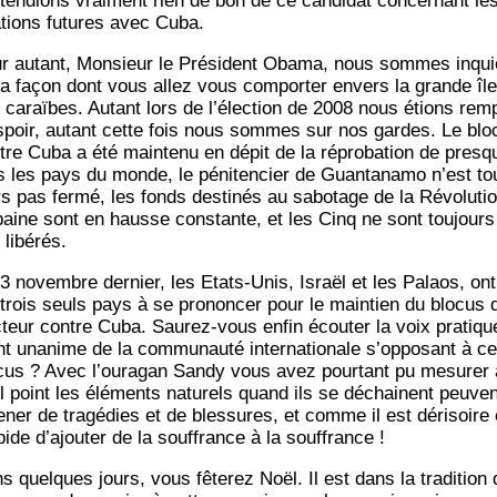
ttendions vrai­ment rien de bon de ce can­di­dat concer­nant le
a­tions futures avec Cuba.
r autant, Mon­sieur le Pré­sident Oba­ma, nous sommes inqui
la façon dont vous allez vous com­por­ter envers la grande île
 caraïbes. Autant lors de l’élection de 2008 nous étions rem­p
spoir, autant cette fois nous sommes sur nos gardes. Le blo­
tre Cuba a été main­te­nu en dépit de la répro­ba­tion de presq
s les pays du monde, le péni­ten­cier de Guan­ta­na­mo n’est to
rs pas fer­mé, les fonds des­ti­nés au sabo­tage de la Révo­lu­ti
aine sont en hausse constante, et les Cinq ne sont tou­jours
 libérés.
3 novembre der­nier, les Etats-Unis, Israël et les Palaos, ont
 trois seuls pays à se pro­non­cer pour le main­tien du blo­cus 
c­teur contre Cuba. Sau­rez-vous enfin écou­ter la voix pra­ti­qu
t una­nime de la com­mu­nau­té inter­na­tio­nale s’opposant à ce
­cus ? Avec l’ouragan San­dy vous avez pour­tant pu mesu­rer 
l point les élé­ments natu­rels quand ils se déchainent peuven
­ner de tra­gé­dies et de bles­sures, et comme il est déri­soire 
­pide d’ajouter de la souf­france à la souffrance !
s quelques jours, vous fête­rez Noël. Il est dans la tra­di­tion 