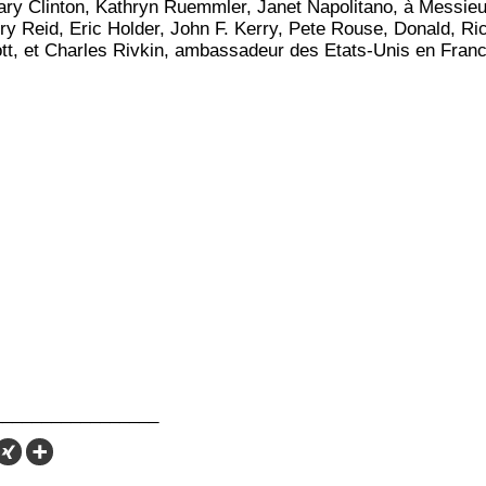
la­ry Clin­ton, Kathryn Ruemm­ler, Janet Napo­li­ta­no, à Mes­sie
­ry Reid, Eric Hol­der, John F. Ker­ry, Pete Rouse, Donald, Ri
tt, et Charles Riv­kin, ambas­sa­deur des Etats-Unis en Franc