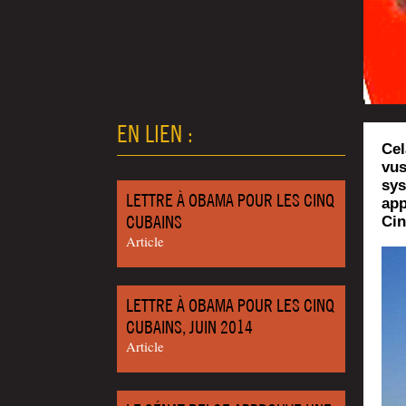
EN LIEN :
Cel
vus
sys
LETTRE À OBAMA POUR LES CINQ
app
CUBAINS
Cin
Article
LETTRE À OBAMA POUR LES CINQ
CUBAINS, JUIN 2014
Article