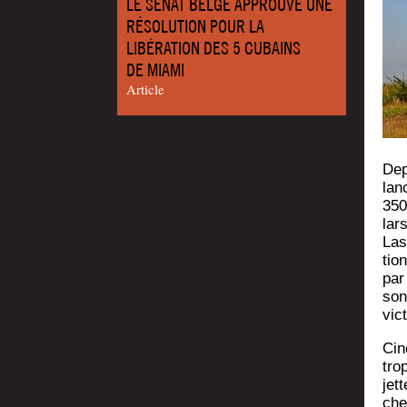
LE SÉNAT BELGE APPROUVE UNE
RÉSOLUTION POUR LA
LIBÉRATION DES 5 CUBAINS
DE MIAMI
Article
Dep
lan
350
lar
Las
tio
par 
sonn
vic
Cin
tro
jet
che­