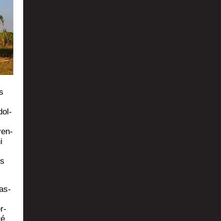
s
dol­
ven­
i
es
tas­
r­
té