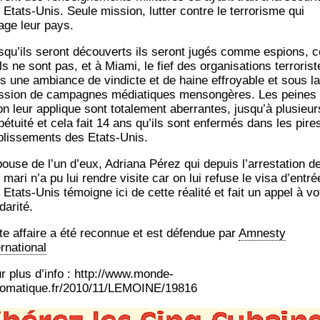
 Etats-Unis. Seule mis­sion, lut­ter contre le ter­ro­risme qui
age leur pays.
s­qu’ils seront décou­verts ils seront jugés comme espions, c
ls ne sont pas, et à Mia­mi, le fief des orga­ni­sa­tions ter­ro­rist
s une ambiance de vin­dicte et de haine effroyable et sous la
s­sion de cam­pagnes média­tiques men­son­gères. Les peines
on leur applique sont tota­le­ment aber­rantes, jus­qu’à plu­sieur
pé­tui­té et cela fait 14 ans qu’ils sont enfer­més dans les pire
­blis­se­ments des Etats-Unis.
pouse de l’un d’eux, Adria­na Pérez qui depuis l’ar­res­ta­tion d
 mari n’a pu lui rendre visite car on lui refuse le visa d’en­tré
 Etats-Unis témoigne ici de cette réa­li­té et fait un appel à vo
darité.
te affaire a été recon­nue et est défen­due par
Amnes­ty
ernational
r plus d’in­fo : http://www.monde-
lomatique.fr/2010/11/LEMOINE/19816