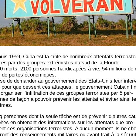
uis 1959, Cuba est la cible de nom­breux atten­tats ter­ro­riste
­cés par des groupes extré­mistes du sud de la Floride.
0 morts, 2100 per­sonnes han­di­ca­pées à vie, 54 mil­lions de 
s de pertes économiques.
­sé de deman­der au gou­ver­ne­ment des Etats-Unis leur inter­
n pour que cessent ces attaques, le gou­ver­ne­ment Cubain fin
orga­ni­ser l’in­fil­tra­tion de ces groupes ter­ro­ristes par 5 per­
es de façon a pou­voir pré­ve­nir les atten­tat et évi­ter ain­si l
times.
q per­sonnes dont la seule tâche est de pré­ve­nir d’autres ca
phes en obte­nant des infor­ma­tions sur les atten­tats que pro­
tent ces orga­ni­sa­tions ter­ro­ristes. A aucun moment ils ne che
ront des ren­sei­gne­ments mili­taires ou ayant trait à la sécu­ri­