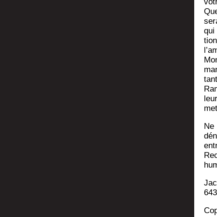
vot
Quel
ser
qui 
tio
l’a
Mon
man
tan
Ram
leu
met
Ne 
dén
ent
Rec
hum
Jac
643
Cop