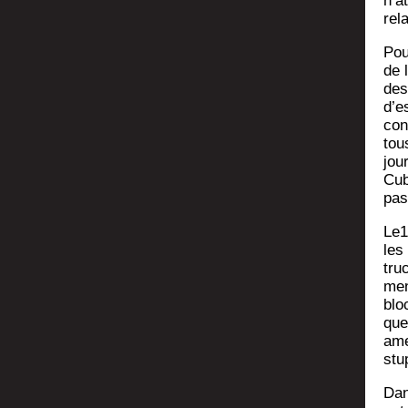
n’a
rel
Pou
de 
des
d’e
con
tou
jou
Cub
pas
Le1
les
tru
men
blo
que
ame
stu
Dan