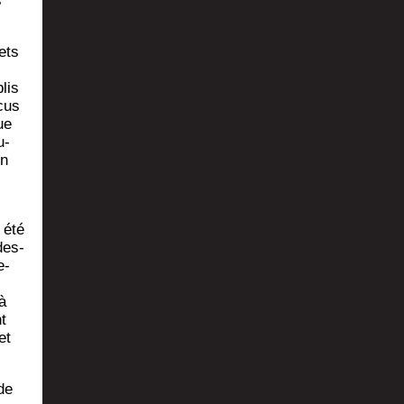
s
ets
lis
cus
ue
u­
on
 été
des­
e­
à
t
et
de