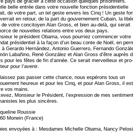
re pays de gra­cier à cette occa­sion quelques pri­son­niers.
le belle entrée dans votre nou­velle fonc­tion pré­si­den­tielle
ait, de votre part, un tel geste envers les Cinq ! Un geste for
ver­rait en retour, de la part du gou­ver­ne­ment Cubain, la libé­
n de votre conci­toyen Alan Gross, et bien au-delà, qui serait
morce de nou­velles rela­tions entre vos deux pays.
­sieur le pré­sident Oba­ma, vous pour­riez com­men­cer votre
­dat pré­si­den­tiel à la façon d’un beau conte de Noël, en per­
t à Gerar­do Hernán­dez, Anto­nio Guer­re­ro, Fer­nan­do Gonzá­l
ón Labañi­no, René Gonzá­lez et Alan Gross d’être auprès 
rs pour les fêtes de fin d’année. Ce serait mer­veilleux et pro
­teur pour l’avenir.
lais­sez pas pas­ser cette chance, nous espé­rons tous un
oue­ment heu­reux et pour les Cinq, et pour Alan Gross, il est
re vos mains.
e­vez, Mon­sieur le Pré­sident, l’expression de mes sen­ti­men
a­nistes les plus sincères.
­que­line Roussie
60 Monein (France)
ies envoyées à : Mes­dames Michelle Oba­ma, Nan­cy Pelo­si