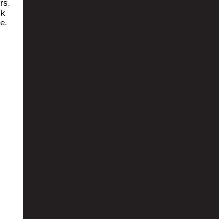
urs.
ck
e.