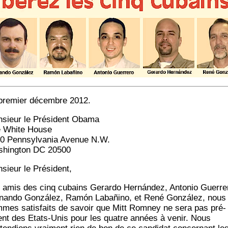
pre­mier décembre 2012.
­sieur le Pré­sident Obama
 White House
0 Penn­syl­va­nia Ave­nue N.W.
hing­ton DC 20500
­sieur le Président,
 amis des cinq cubains Gerar­do Hernán­dez, Anto­nio Guer­re­
­nan­do Gonzá­lez, Ramón Labañi­no, et René Gonzá­lez, nous
mes satis­faits de savoir que Mitt Rom­ney ne sera pas pré­
ent des Etats-Unis pour les quatre années à venir. Nous