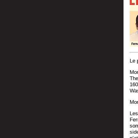
Le 
Mon
The
160
Was
Mon
Les
Fer
som
sid