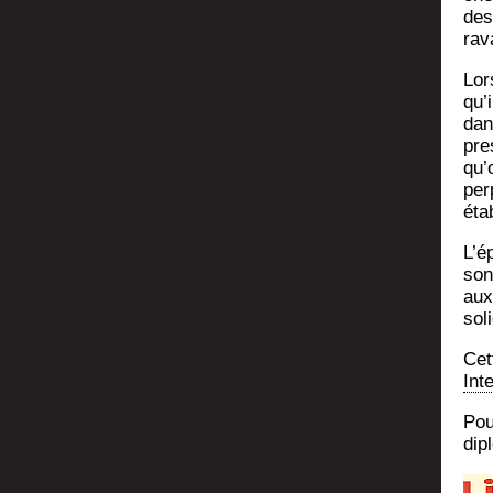
des
rav
Lor
qu’i
dan
pre
qu’
per­
éta
L’é­
son
aux
soli
Cet
Int
Pou
dip