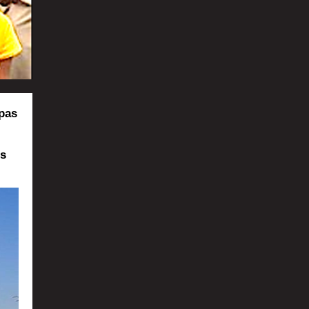
 pas
es