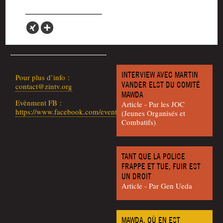
INTERVIEW AVEC MARTIN
Pour plus d’in­fo :
VANDER ELST DU COMITÉ
contact@zintv.org
MAWDA
Evèn­ment FB :
Article - Par les JOC
https://www.facebook.com/events/297393141457861
(Jeunes Orga­ni­sés et
Combatifs)
TANT QUE LA POLICE
FRAPPE ET TUE, FUIR EST
UN DROIT
Article - Par Gen Ueda
MAWDA, OÙ EN EST