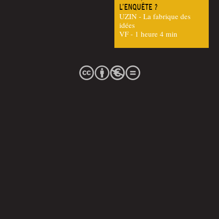
L’ENQUÊTE ?
UZIN - La fabrique des
idées
VF - 1 heure 4 min