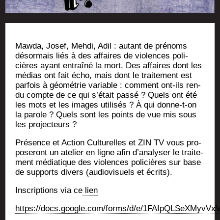
Maw­da, Josef, Meh­di, Adil : autant de pré­noms
désor­mais liés à des affaires de vio­lences poli­
cières ayant entraî­né la mort. Des affaires dont les
médias ont fait écho, mais dont le trai­te­ment est
par­fois à géo­mé­trie variable : com­ment ont-ils ren­
du compte de ce qui s’était pas­sé ? Quels ont été
les mots et les images uti­li­sés ? À qui donne-t-on
la parole ? Quels sont les points de vue mis sous
les projecteurs ?
Pré­sence et Action Cultu­relles et ZIN TV vous pro­
po­se­ront un ate­lier en ligne afin d’a­na­ly­ser le trai­te­
ment média­tique des vio­lences poli­cières sur base
de sup­ports divers (audio­vi­suels et écrits).
Ins­crip­tions via ce
lien
https://docs.google.com/forms/d/e/1FAIpQLSeXMyv