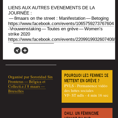
LIENS AUX AUTRES EVENEMENTS DE LA
JOURNÉE :
— 8maars on the street : Mani­fes­ta­tion — Betoging
https://www.facebook.com/events/1065759273767604
‑Vrou­wens­ta­king — Toutes en grève — Women’s
strike 2020
https://www.facebook.com/events/2209919932607408/
POURQUOI LES FEMMES SE
Orga­ni­sé par
Soro­ri­dad Sin
METTENT EN GRÈVE ?
Fron­te­ras — Bél­gi­ca
et
PVLS - Permanence vidéo
Collecti.e.f 8 maars —
des luttes sociales
Bruxelles
VF- ST ndls - 4 min 16 sec
CHILI. UN FÉMINISME