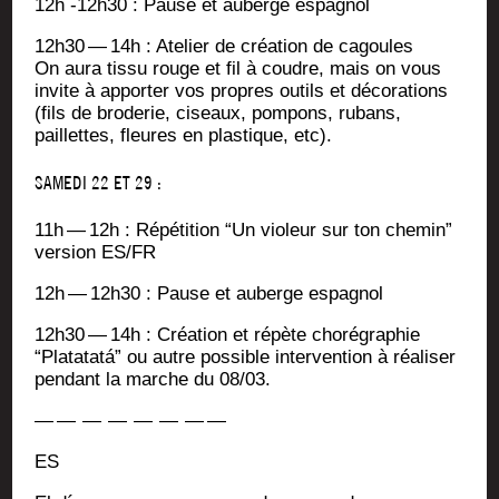
12h ‑12h30 : Pause et auberge espagnol
12h30 — 14h : Ate­lier de créa­tion de cagoules
On aura tis­su rouge et fil à coudre, mais on vous
invite à appor­ter vos propres outils et déco­ra­tions
(fils de bro­de­rie, ciseaux, pom­pons, rubans,
paillettes, fleures en plas­tique, etc).
SAMEDI 22 ET 29 :
11h — 12h : Répé­ti­tion “Un vio­leur sur ton che­min”
ver­sion ES/FR
12h — 12h30 : Pause et auberge espagnol
12h30 — 14h : Créa­tion et répète cho­ré­gra­phie
“Pla­ta­tatá” ou autre pos­sible inter­ven­tion à réa­li­ser
pen­dant la marche du 08/03.
— — — — — — — —
ES