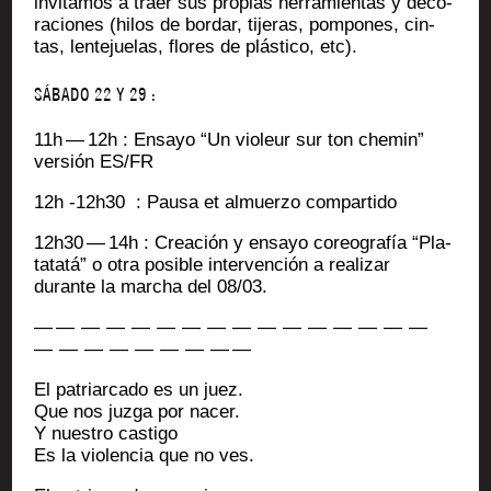
invi­ta­mos a traer sus pro­pias her­ra­mien­tas y deco­
ra­ciones (hilos de bor­dar, tije­ras, pom­pones, cin­
tas, len­te­jue­las, flores de plás­ti­co, etc).
SÁBADO 22 Y 29 :
11h — 12h : Ensayo “Un vio­leur sur ton che­min”
ver­sión ES/FR
12h ‑12h30 : Pau­sa et almuer­zo compartido
12h30 — 14h : Crea­ción y ensayo coreo­grafía “Pla­
ta­tatá” o otra posible inter­ven­ción a rea­li­zar
durante la mar­cha del 08/03.
— — — — — — — — — — — — — — — —
— — — — — — — — —
El patriar­ca­do es un juez.
Que nos juz­ga por nacer.
Y nues­tro castigo
Es la vio­len­cia que no ves.