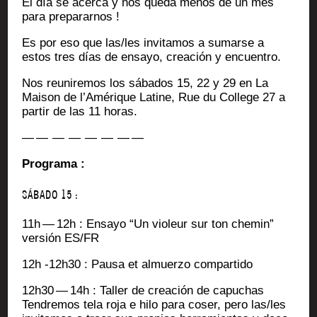
El día se acer­ca y nos que­da menos de un mes
para prepararnos !
Es por eso que las/les invi­ta­mos a sumarse a
estos tres días de ensayo, crea­ción y encuentro.
Nos reu­ni­re­mos los sába­dos 15, 22 y 29 en La
Mai­son de l’A­mé­rique Latine, Rue du Col­lege 27 a
par­tir de las 11 horas.
— — — — — — — —
Pro­gra­ma :
SÁBADO 15 :
11h — 12h : Ensayo “Un vio­leur sur ton che­min”
ver­sión ES/FR
12h ‑12h30 : Pau­sa et almuer­zo compartido
12h30 — 14h : Tal­ler de crea­ción de capuchas
Ten­dre­mos tela roja e hilo para coser, pero las/les