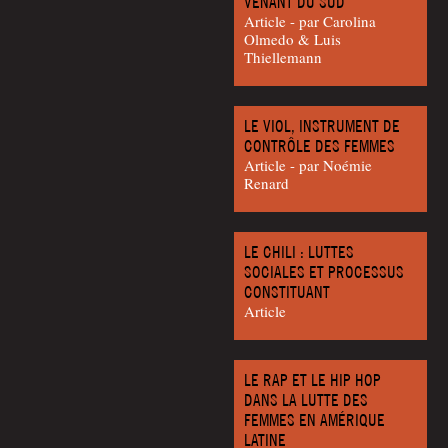
VENANT DU SUD
Article - par Caro­li­na
Olme­do & Luis
Thiellemann
LE VIOL, INSTRUMENT DE
CONTRÔLE DES FEMMES
Article - par Noé­mie
Renard
LE CHILI : LUTTES
SOCIALES ET PROCESSUS
CONSTITUANT
Article
LE RAP ET LE HIP HOP
DANS LA LUTTE DES
FEMMES EN AMÉRIQUE
LATINE