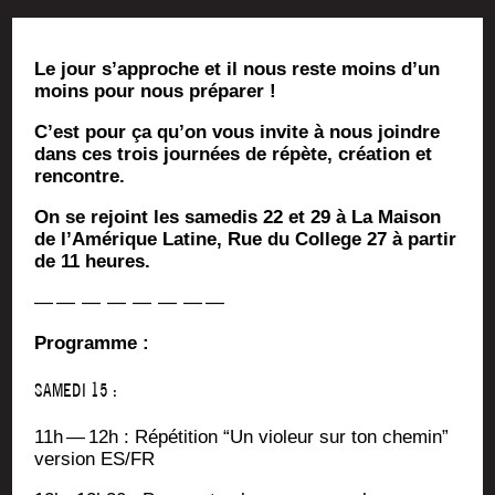
Le jour s’ap­proche et il nous reste moins d’un
moins pour nous préparer !
C’est pour ça qu’on vous invite à nous joindre
dans ces trois jour­nées de répète, créa­tion et
rencontre.
On se rejoint les same­dis 22 et 29 à La Mai­son
de l’A­mé­rique Latine, Rue du Col­lege 27 à par­tir
de 11 heures.
— — — — — — — —
Pro­gramme :
SAMEDI 15 :
11h — 12h : Répé­ti­tion “Un vio­leur sur ton che­min”
ver­sion ES/FR