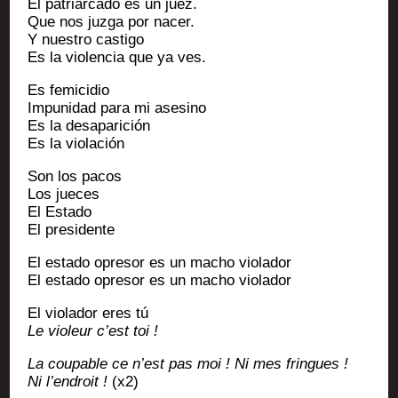
El patriar­ca­do es un juez.
Que nos juz­ga por nacer.
Y nues­tro castigo
Es la vio­len­cia que ya ves.
Es femi­ci­dio
Impu­ni­dad para mi asesino
Es la desaparición
Es la violación
Son los pacos
Los jueces
El Estado
El presidente
El esta­do opre­sor es un macho violador
El esta­do opre­sor es un macho violador
El vio­la­dor eres tú
Le vio­leur c’est toi !
La cou­pable ce n’est pas moi ! Ni mes fringues !
Ni l’en­droit !
(x2)