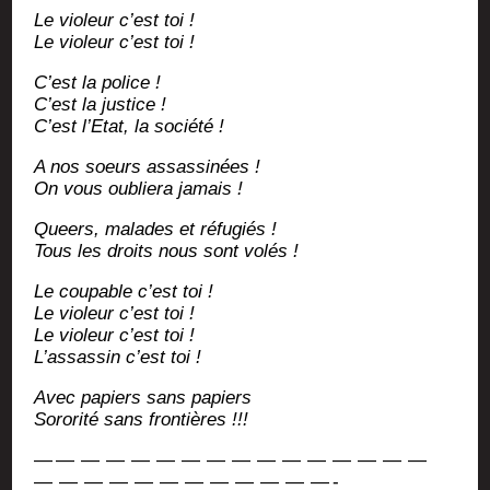
Le vio­leur c’est toi !
Le vio­leur c’est toi !
C’est la police !
C’est la justice !
C’est l’E­tat, la société !
A nos soeurs assassinées !
On vous oublie­ra jamais !
Queers, malades et réfugiés !
Tous les droits nous sont volés !
Le cou­pable c’est toi !
Le vio­leur c’est toi !
Le vio­leur c’est toi !
L’as­sas­sin c’est toi !
Avec papiers sans papiers
Soro­ri­té sans frontières !!!
— — — — — — — — — — — — — — — —
— — — — — — — — — — — — -