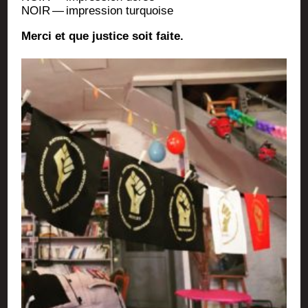
NOIR — impres­sion turquoise
Mer­ci et que jus­tice soit faite.