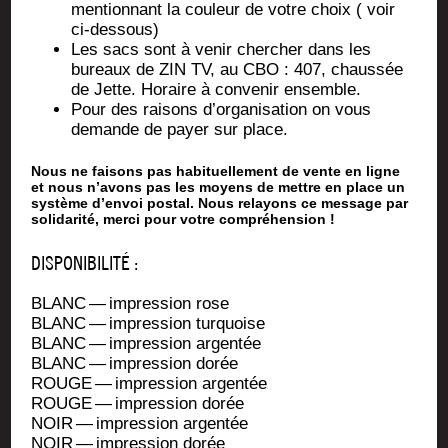
men­tion­nant la cou­leur de votre choix ( voir
ci-dessous)
Les sacs sont à venir cher­cher dans les
bureaux de ZIN TV, au CBO : 407, chaus­sée
de Jette. Horaire à conve­nir ensemble.
Pour des rai­sons d’or­ga­ni­sa­tion on vous
demande de payer sur place.
Nous ne faisons pas habituellement de vente en ligne
et nous n’avons pas les moyens de mettre en place un
système d’envoi postal. Nous relayons ce message par
solidarité, merci pour votre compréhension !
DISPONIBILITÉ :
BLANC — impres­sion rose
BLANC — impres­sion turquoise
BLANC — impres­sion argentée
BLANC — impres­sion dorée
ROUGE — impres­sion argentée
ROUGE — impres­sion dorée
NOIR — impres­sion argentée
NOIR — impres­sion dorée