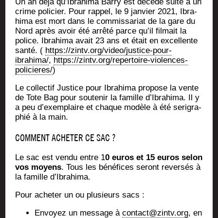
Un an déjà qu’I­bra­hi­ma Bar­ry est décé­dé suite à un
crime poli­cier. Pour rap­pel, le 9 jan­vier 2021, Ibra­
hi­ma est mort dans le com­mis­sa­riat de la gare du
Nord après avoir été arrê­té parce qu’il fil­mait la
police. Ibra­hi­ma avait 23 ans et était en excel­lente
san­té. (
https://zintv.org/video/justice-pour-
ibrahima/
,
https://zintv.org/repertoire-violences-
policieres/
)
Le col­lec­tif Jus­tice pour Ibra­hi­ma pro­pose la vente
de Tote Bag pour sou­te­nir la famille d’I­bra­hi­ma. Il y
a peu d’exem­plaire et chaque modèle à été seri­gra­
phié à la main.
COMMENT ACHETER CE SAC ?
Le sac est ven­du entre 1
0 euros et 15 euros selon
vos moyens
. Tous les béné­fices seront rever­sés à
la famille d’Ibrahima.
Pour ache­ter un ou plu­sieurs sacs :
Envoyez un mes­sage à
contact@zintv.org
, en