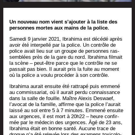
Un nou­veau nom vient s’ajouter à la liste des
per­sonnes mortes aux mains de la police.
Same­di 9 jan­vier 2021, Ibra­hi­ma est décé­dé après
avoir été inter­pel­lé par la police. Un contrôle de
police avait lieu sur un groupe de per­sonnes ras­
sem­blées près de la gare du nord. Ibra­hi­ma fil­mait
la scène – peut-être parce que le contrôle ne se
pas­sait pas bien. Il aurait pris la fuite au moment
où la police a vou­lu pro­cé­der à son contrôle.
Ibra­hi­ma aurait ensuite été rat­tra­pé puis emme­né
au com­mis­sa­riat, où il aurait per­du connais­sance
dans la salle de fouille. Maître Alexis Des­waef,
l’avocat de la famille, affirme que la police l’aurait
lais­sé au sol entre 5 à 7 minutes. Emme­né ensuite
aux urgences, il est mort à 20h22 – heure confir­
mée par le méde­cin des urgences. Âgé de 23 ans,
Ibra­hi­ma était en bonne san­té. Aucune trace de
drogue n’a été rele­vée lors des exa­mens toxi­co­lo­