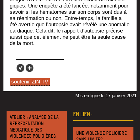
giques. Une enquête a été lan­cée, notam­ment pour
savoir si les héma­tomes sur son corps sont dus à
sa réani­ma­tion ou non. Entre-temps, la famille a
été aver­tie que l’autopsie avait révé­lé une ano­ma­lie
car­diaque. Cela dit, le rap­port d’autopsie pré­cise
aus­si que cet élé­ment ne peut être la seule cause
de la mort.
soutenir ZIN TV
Mis en ligne le 17 janvier 2021
EN LIEN :
ATELIER : ANALYSE DE LA
REPRÉSENTATION
MÉDIATIQUE DES
UNE VIOLENCE POLICIÈRE
VIOLENCES POLICIÈRES
SANS LIMITES