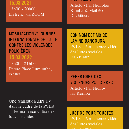
15.03 2021
Article - Par Nicho­las
18h00 - 20h00
Kum­ba & Mathéo
En ligne via ZOOM
Duchâteau
MOBILISATION // JOURNÉE
SON NOM EST MOÏSE
INTERNATIONALE DE LUTTE
LAMINE BANGOURA
CONTRE LES VIOLENCES
PVLS - Permanence vidéo
POLICIÈRES
des luttes sociales
15.03 2022
FR - 6 min
18h00 - 21h00
Future Place Lumumba,
Ixelles
RÉPERTOIRE DES
VIOLENCES POLICIÈRES
Article - Par Nicho­
las Kumba
Une réa­li­sa­tion ZIN TV
dans le cadre de la PVLS
— Per­ma­nence vidéo des
JUSTICE POUR TOUSTES
luttes sociales
PVLS - Permanence vidéo
des luttes sociales
FR - 12 min