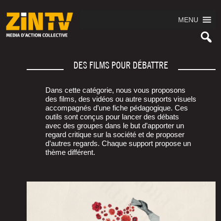
MENU
DES FILMS POUR DÉBATTRE
Dans cette caté­go­rie, nous vous pro­po­sons
des films, des vidéos ou autre sup­ports visuels
accom­pa­gnés d’une fiche péda­go­gique. Ces
outils sont conçus pour lan­cer des débats
avec des groupes dans le but d’ap­por­ter un
regard cri­tique sur la socié­té et de pro­po­ser
d’autres regards. Chaque sup­port pro­pose un
thème différent.