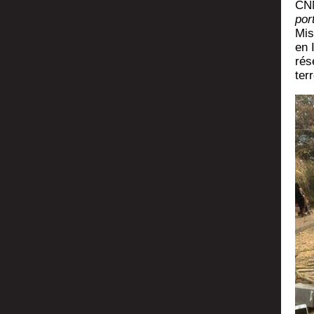
CNN
por
Mis
en 
rés
ter