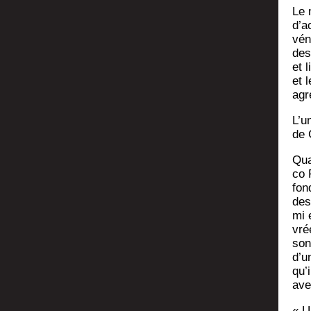
Le 
d’a
vén
des
et 
et 
agr
L’u
de 
Qua
co 
fon
des
mi e
vré
son
d’u
qu’i
ave
« U