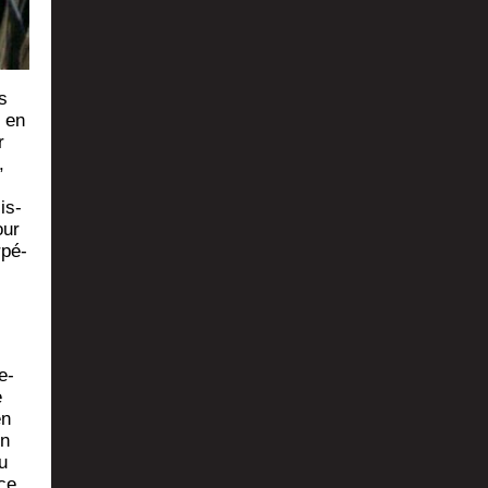
s
, en
r
,
is­
our
­pé­
e­
e
en
in
u
 ce