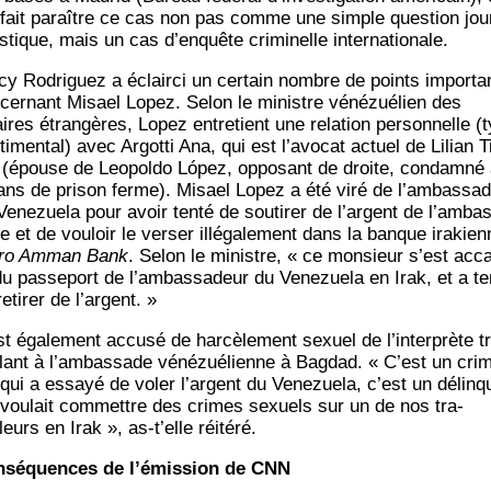
 fait paraître ce cas non pas comme une simple ques­tion jou
is­tique, mais un cas d’en­quête cri­mi­nelle internationale.
­cy Rodri­guez a éclair­ci un cer­tain nombre de points impor­ta
cer­nant Misael Lopez. Selon le ministre véné­zué­lien des
aires étran­gères, Lopez entre­tient une rela­tion per­son­nelle (
ti­men­tal) avec Argot­ti Ana, qui est l’a­vo­cat actuel de Lilian T
ri (épouse de Leo­pol­do López, oppo­sant de droite, condam­né
ans de pri­son ferme). Misael Lopez a été viré de l’ambassa
ene­zue­la pour avoir ten­té de sou­ti­rer de l’argent de l’am­bas
 et de vou­loir le ver­ser illé­ga­le­ment dans la banque ira­kie
­ro Amman Bank
. Selon le ministre, « ce mon­sieur s’est acca
u pas­se­port de l’am­bas­sa­deur du Vene­zue­la en Irak, et a te
eti­rer de l’argent. »
st éga­le­ment accu­sé de har­cè­le­ment sexuel de l’interprète t
llant à l’am­bas­sade véné­zué­lienne à Bag­dad. « C’est un cri­m
 qui a essayé de voler l’argent du Vene­zue­la, c’est un délin­q
 vou­lait com­mettre des crimes sexuels sur un de nos tra­
leurs en Irak », as‑t’elle réitéré.
sé­quences de l’émission de CNN