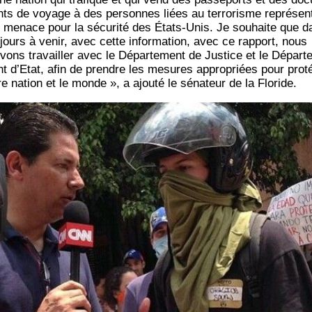
ts de voyage à des per­sonnes liées au ter­ro­risme repré­sen
 menace pour la sécu­ri­té des États-Unis. Je sou­haite que d
 jours à venir, avec cette infor­ma­tion, avec ce rap­port, nous
­vons tra­vailler avec le Dépar­te­ment de Jus­tice et le Dépar­te
t d’E­tat, afin de prendre les mesures appro­priées pour pro­té
re nation et le monde », a ajou­té le séna­teur de la Floride.