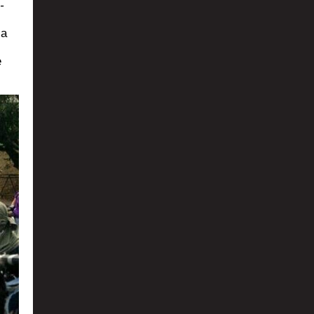
­
la
e