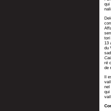
qui
na­l
Del
con
Aff
sen­
to­
13 
du V
sade
Cai
ré d
de r
Il e
vai
nel
qui
vail
Con