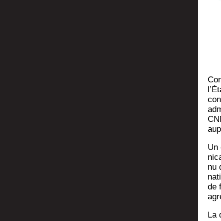
Cona
l’É­
con
admi
CNN
aup
Un c
ni­
nu 
na­
de 
agr
La 