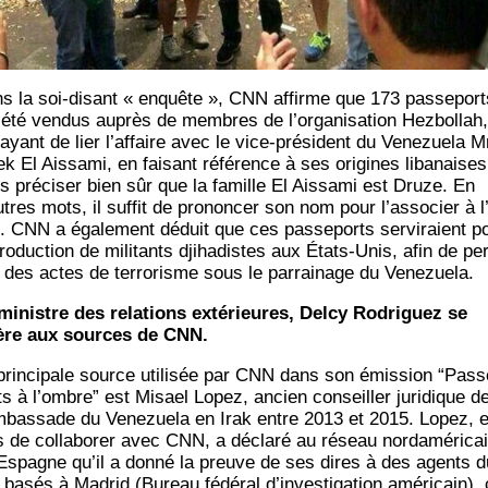
s la soi-disant « enquête », CNN affirme que 173 pas­se­port
 été ven­dus auprès de membres de l’or­ga­ni­sa­tion Hez­bol­lah
ayant de lier l’affaire avec le vice-pré­sident du Vene­zue­la M
k El Ais­sa­mi, en fai­sant réfé­rence à ses ori­gines liba­naises
s pré­ci­ser bien sûr que la famille El Ais­sa­mi est Druze. En
utres mots, il suf­fit de pro­non­cer son nom pour l’associer à l’
. CNN a éga­le­ment déduit que ces pas­se­ports ser­vi­raient p
­tro­duc­tion de mili­tants dji­ha­distes aux États-Unis, afin de per
r des actes de ter­ro­risme sous le par­rai­nage du Venezuela.
ministre des rela­tions exté­rieures, Del­cy Rodri­guez se
ère aux sources de CNN.
prin­ci­pale source uti­li­sée par CNN dans son émis­sion “Pas­s
ts à l’ombre” est Misael Lopez, ancien conseiller juri­dique d
m­bas­sade du Vene­zue­la en Irak entre 2013 et 2015. Lopez, 
s de col­la­bo­rer avec CNN, a décla­ré au réseau nor­da­mé­ri­ca
Espagne qu’il a don­né la preuve de ses dires à des agents d
basés à Madrid (Bureau fédé­ral d’in­ves­ti­ga­tion amé­ri­cain),