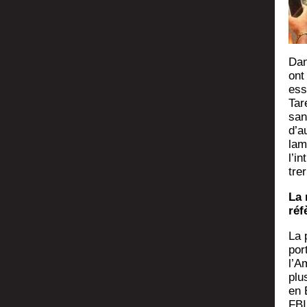
Dan
ont
ess
Tare
san
d’a
lam
l’in
tre
La 
réf
La 
por
l’A
plu
en 
FBI 