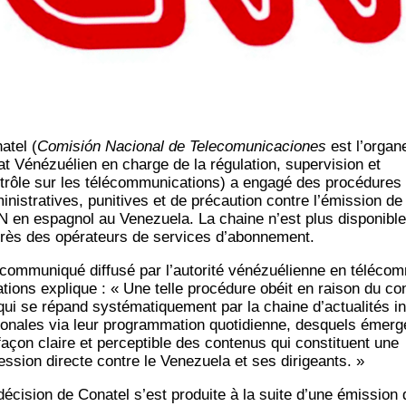
­tel (
Comi­sión Nacio­nal de Tele­co­mu­ni­ca­ciones
est l’or­gan
tat Véné­zué­lien en charge de la régu­la­tion, super­vi­sion et
trôle sur les télé­com­mu­ni­ca­tions) a enga­gé des pro­cé­dures
­nis­tra­tives, puni­tives et de pré­cau­tion contre l’émission de
 en espa­gnol au Vene­zue­la. La chaine n’est plus dis­po­nible
rès des opé­ra­teurs de ser­vices d’abonnement.
om­mu­ni­qué dif­fu­sé par l’au­to­ri­té véné­zué­lienne en télé­co
ca­tions explique : « Une telle pro­cé­dure obéit en rai­son du co
qui se répand sys­té­ma­ti­que­ment par la chaine d’actualités in
tio­nales via leur pro­gram­ma­tion quo­ti­dienne, des­quels émerg
façon claire et per­cep­tible des conte­nus qui consti­tuent une
es­sion directe contre le Vene­zue­la et ses dirigeants. »
déci­sion de Cona­tel s’est pro­duite à la suite d’une émis­sion 