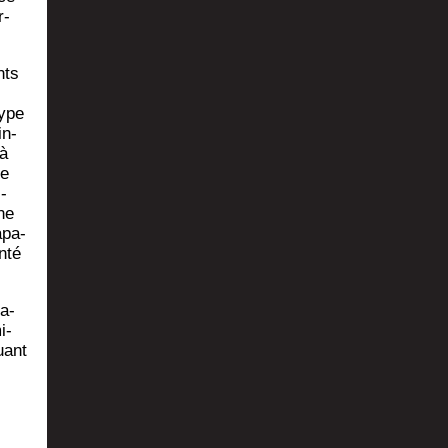
r­
nts
type
in­
 à
de
­
nne
­pa­
n­té
ra­
i­
uant