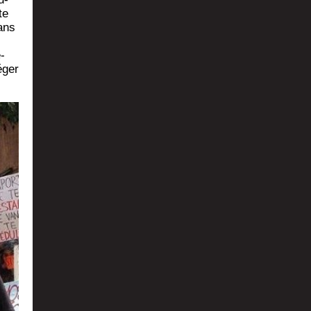
te
ans
­
­ger