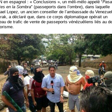
 en espa­gnol : « Conclu­sions », un méli-mélo appe­lé “
Pasa
tes en la Som­bra
” (pas­se­ports dans l’ombre), dans laquelle
ael Lopez, un ancien conseiller de l’am­bas­sade du Vene­zue­
Irak, a décla­ré que, dans ce corps diplo­ma­tique opé­rait un
eau de tra­fic de vente de pas­se­ports véné­zué­liens liés au d
rorisme.