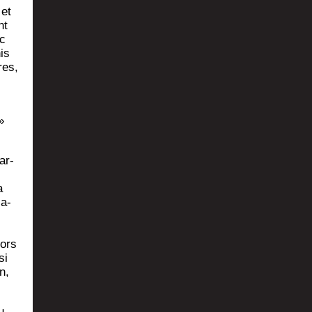
 et
nt
ec
is
res,
»
ar­
a
sa­
lors
si
n,
u­