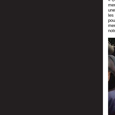
men
une
les
pou
men
not