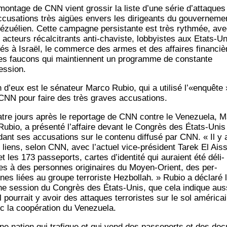
mon­tage de CNN vient gros­sir la liste d’une série d’at­taques
c­cu­sa­tions très aigües envers les diri­geants du gou­ver­ne­me
é­zué­lien. Cette cam­pagne per­sis­tante est très ryth­mée, av
 acteurs récal­ci­trants anti-cha­viste, lob­byistes aux Etats-Un
liés à Israël, le com­merce des armes et des affaires finan­ciè
les fau­cons qui main­tiennent un pro­gramme de constante
ession.
n d’eux est le séna­teur Mar­co Rubio, qui a uti­li­sé l’«enquête 
CNN pour faire des très graves accusations.
tre jours après le repor­tage de CNN contre le Vene­zue­la, M
Rubio, a pré­sen­té l’af­faire devant le Congrès des États-Unis
­dant ses accu­sa­tions sur le conte­nu dif­fu­sé par CNN. « Il y 
 liens, selon CNN, avec l’ac­tuel vice-pré­sident Tarek El Ais­
t les 173 pas­se­ports, cartes d’i­den­ti­té qui auraient été déli­
es à des per­sonnes ori­gi­naires du Moyen-Orient, des per­
nes liées au groupe ter­ro­riste Hez­bol­lah. » Rubio a décla­ré 
ne ses­sion du Congrès des États-Unis, que cela indique aus­
l pour­rait y avoir des attaques ter­ro­ristes sur le sol amé­ri­cai
c la coopé­ra­tion du Venezuela.
ne nation qui tra­fique et qui vend des pas­se­ports et des doc