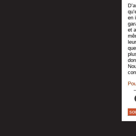
D’a
qu’
en 
gar
et 
mêm
leu
que
plu
don
Nou
con
Pou
so