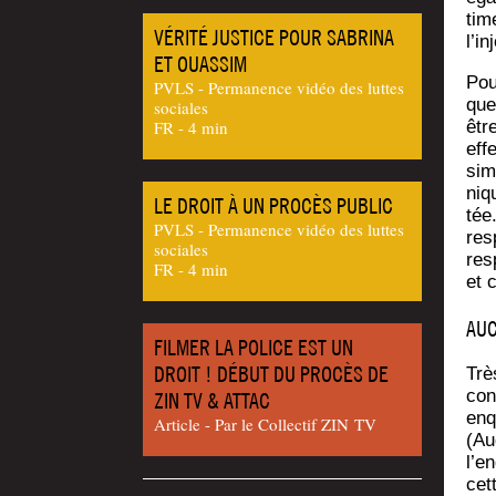
time
VÉRITÉ JUSTICE POUR SABRINA
l’i
ET OUASSIM
Pou
PVLS - Permanence vidéo des luttes
que
sociales
FR - 4 min
êtr
eff
sim
niq
LE DROIT À UN PROCÈS PUBLIC
tée
PVLS - Permanence vidéo des luttes
res
sociales
res­
FR - 4 min
et 
AUC
FILMER LA POLICE EST UN
DROIT ! DÉBUT DU PROCÈS DE
Très
con
ZIN TV & ATTAC
enq
Article - Par le Col­lec­tif ZIN TV
(Au
l’en
cett