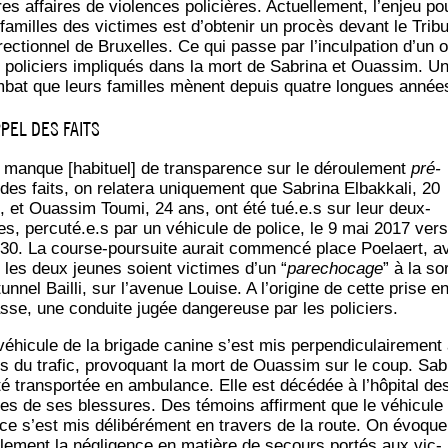
es affaires de vio­lences poli­cières. Actuel­le­ment, l’en­jeu po
familles des vic­times est d’ob­te­nir un pro­cès devant le Tri­bu
rec­tion­nel de Bruxelles. Ce qui passe par l’in­cul­pa­tion d’un 
 poli­ciers impli­qués dans la mort de Sabri­na et Ouas­sim. U
­bat que leurs familles mènent depuis quatre longues anné
PEL DES FAITS
 manque [habi­tuel] de trans­pa­rence sur le dérou­le­ment
pré­
des faits, on rela­te­ra uni­que­ment que Sabri­na Elbak­ka­li, 20
, et Ouas­sim Tou­mi, 24 ans, ont été tué.e.s sur leur deux-
es, percuté.e.s par un véhi­cule de police, le 9 mai 2017 vers
30. La course-pour­suite aurait com­men­cé place Poe­laert, a
 les deux jeunes soient vic­times d’un “
pare­cho­cage
” à la sor
tun­nel Bailli, sur l’avenue Louise. A l’origine de cette prise e
sse, une conduite jugée dan­ge­reuse par les policiers.
éhi­cule de la bri­gade canine s’est mis per­pen­di­cu­lai­re­ment
s du tra­fic, pro­vo­quant la mort de Ouas­sim sur le coup. Sabr
té trans­por­tée en ambu­lance. Elle est décé­dée à l’hôpital de
tes de ses bles­sures. Des témoins affirment que le véhi­cule
ice s’est mis déli­bé­ré­ment en tra­vers de la route. On évoque
­le­ment la négli­gence en matière de secours por­tés aux vic­