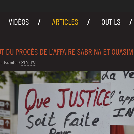
VIDÉOS
ARTICLES
OUTILS
T DU PROCÈS DE L’AFFAIRE SABRINA ET OUASIM
las Kumba
/
ZIN TV