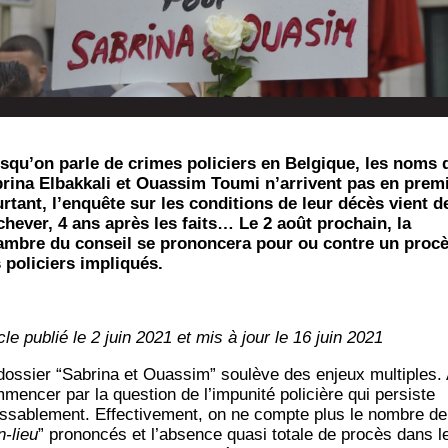
squ’on parle de crimes poli­ciers en Bel­gique, les noms 
ri­na Elbak­ka­li et Ouas­sim Tou­mi n’arrivent pas en pre­mi
r­tant, l’enquête sur les condi­tions de leur décès vient d
­che­ver, 4 ans après les faits…
Le 2 août pro­chain, la
mbre du conseil se pro­non­ce­ra pour ou contre un pro­c
 poli­ciers impliqués.
icle publié le 2 juin 2021 et mis à jour le 16 juin 2021
dos­sier “Sabri­na et Ouas­sim” sou­lève des enjeux mul­tiples.
­men­cer par la ques­tion de l’impunité poli­cière qui per­siste
as­sa­ble­ment. Effec­ti­ve­ment, on ne compte plus le nombre de
n-lieu
” pro­non­cés et l’absence qua­si totale de pro­cès dans l