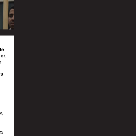
de
er.
e
ès
 A
es