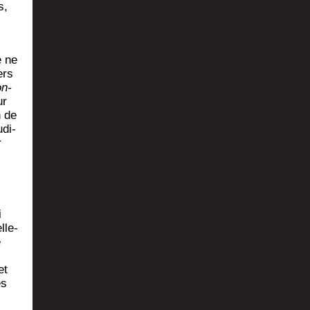
s,
e ne
ers
on-
ur
n de
udi­
r
i
­le­
e
et
es