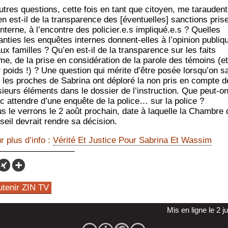
utres ques­tions, cette fois en tant que citoyen, me taraudent
en est-il de la trans­pa­rence des [éven­tuelles] sanc­tions pris
interne, à l’encontre des policier.e.s impliqué.e.s ? Quelles
an­ties les enquêtes internes donnent-elles à l’opinion publiq
aux familles ? Qu’en est-il de la trans­pa­rence sur les faits
e, de la prise en consi­dé­ra­tion de la parole des témoins (e
r poids !) ? Une ques­tion qui mérite d’être posée lors­qu’on sa
 les proches de Sabri­na ont déplo­ré la non pris en compte d
­sieurs élé­ments dans le dos­sier de l’instruction. Que peut-o
c attendre d’une enquête de la police… sur la police ?
s le ver­rons le 2 août pro­chain, date à laquelle la Chambre 
seil devrait rendre sa décision.
r plus d’in­fo :
Véri­té Et Jus­tice Pour Sabri­na Et Wassim
utenir ZIN TV
Mis en ligne le 2 j