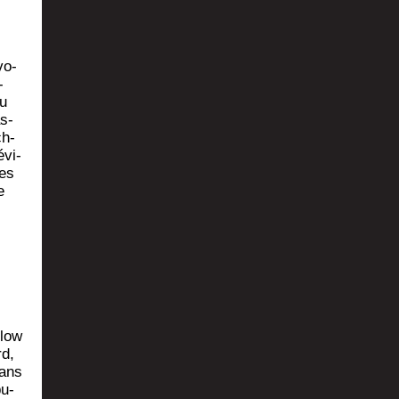
vo­
-
pu
as­
ch­
évi­
les
e
­low
rd,
sans
bu­