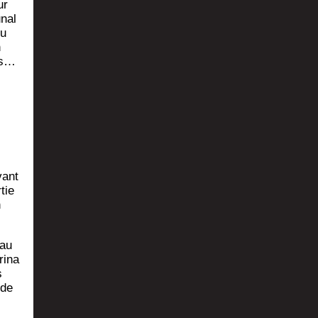
ur
­nal
ou
n
es…
vant
­tie
n
 au
i­na
s
 de