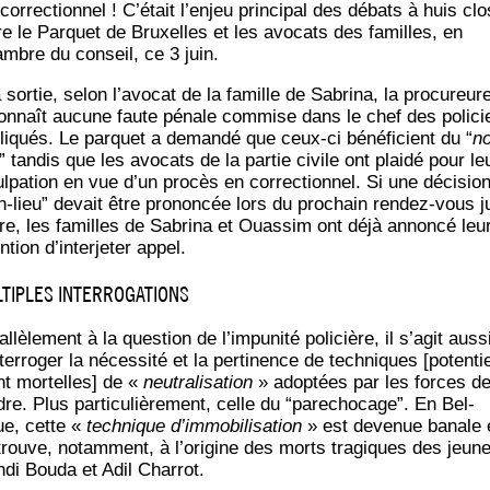
cor­rec­tion­nel ! C’é­tait l’en­jeu prin­ci­pal des débats à huis clo
re le Par­quet de Bruxelles et les avo­cats des familles, en
mbre du conseil, ce 3 juin.
 sor­tie, selon l’avocat de la famille de Sabri­na, la pro­cu­reur
on­naît aucune faute pénale com­mise dans le chef des poli­ci
li­qués. Le par­quet a deman­dé que ceux-ci béné­fi­cient du “
n
” tan­dis que les avo­cats de la par­tie civile ont plai­dé pour le
l­pa­tion en vue d’un pro­cès en cor­rec­tion­nel. Si une déci­sio
n-lieu” devait être pro­non­cée lors du pro­chain ren­dez-vous j
ire, les familles de Sabri­na et Ouas­sim ont déjà annon­cé leu
n­tion d’in­ter­je­ter appel.
TIPLES INTERROGATIONS
l­lè­le­ment à la ques­tion de l’impunité poli­cière, il s’agit aus­s
terroger la néces­si­té et la per­ti­nence de tech­niques [poten­tiel
t mor­telles] de «
neu­tra­li­sa­tion
» adop­tées par les forces d
dre. Plus par­ti­cu­liè­re­ment, celle du “pare­cho­cage”. En Bel­
ue, cette «
tech­nique d’immobilisation
» est deve­nue banale 
trouve, notam­ment, à l’origine des morts tra­giques des jeun
­di Bou­da et Adil Charrot.