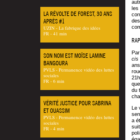
autr
les 
LA RÉVOLTE DE FOREST, 30 ANS
cor­
APRÈS #1
des
com
UZIN - La fabrique des idées
FR - 41 min
RAP
Par
SON NOM EST MOÏSE LAMINE
cis
BANGOURA
ans
PVLS - Permanence vidéo des luttes
rou
sociales
21h
FR - 6 min
que
du 
cha
VÉRITÉ JUSTICE POUR SABRINA
Le v
ET OUASSIM
sen
PVLS - Permanence vidéo des luttes
a é
sociales
sui
FR - 4 min
pol
éga