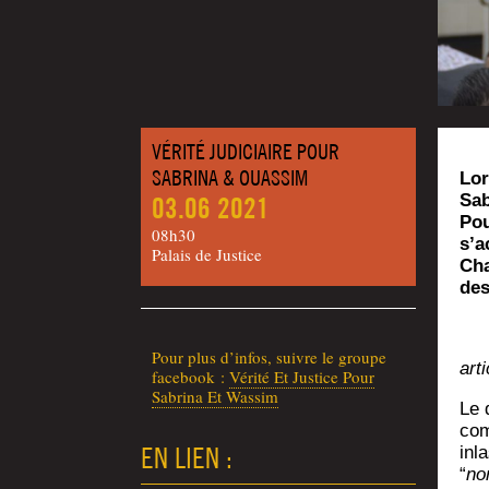
VÉRITÉ JUDICIAIRE POUR
SABRINA & OUASSIM
Lor
Sab
03.06 2021
Pou
08h30
s’a
Palais de Justice
Cha
des
Pour plus d’in­fos, suivre le groupe
art
face­book :
Véri­té Et Jus­tice Pour
Sabri­na Et Wassim
Le 
com
EN LIEN :
inl
“
no