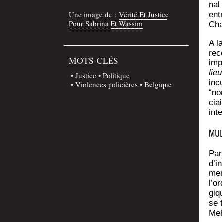
nal 
Une image de :
Véri­té Et Jus­tice
ent
Pour Sabri­na Et Wassim
Cha
A la
rec
MOTS-CLÉS
imp
lieu
Justice
Politique
incu
Violences policières
Belgique
“no
cia
inte
MUL
Para
d’in
men
l’or
giq
se 
Meh