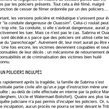
s par les poli­ciers pré­sents. Tout cela a été fil­mé, mal­gré
njonction de ces­ser de fil­mer ordon­née par un des policiers…
r­tant, les ver­sions poli­cière et média­tique s’unissent pour é
r “
la conduite dan­ge­reuse de Ouas­sim
”. Celui-ci rou­lait peut
e trop vite. Sa conduite, si elle s’avérait dan­ge­reuse, aurait 
ec­ti­ve­ment les tuer. Mais ce n’est pas le cas. Sabri­na et Ou
 sont décédé.e.s parce que des poli­ciers ont uti­li­sé cette te
ue du “
pare­cho­cage
”. Autre­ment dit, leur mort aurait pu être 
. Une fois encore, les vic­times deviennent cou­pables et seu
­pon­sables de leur décès : un méca­nisme de retour­ne­ment d
pon­sa­bi­li­tés et de cri­mi­na­li­sa­tion des vic­times bien hui­lé
connu.
UN POLICIERS INCULPÉS
 rapi­de­ment après la tra­gé­die, la famille de Sabri­na s’est
sti­tuée par­tie civile afin qu’un.e juge d’instruction mène une
uête ; au-delà de celle effec­tuée en interne par la police Mar
der­ghem, Uccle et Water­mael-Boits­fort). Quatre ans plus ta
­quête judi­ciaire n’a pas per­mis d’in­cul­per les poli­ciers. Or, 
e incul­pa­tion, aucun pro­cès ne pour­ra se tenir devant le Tri­