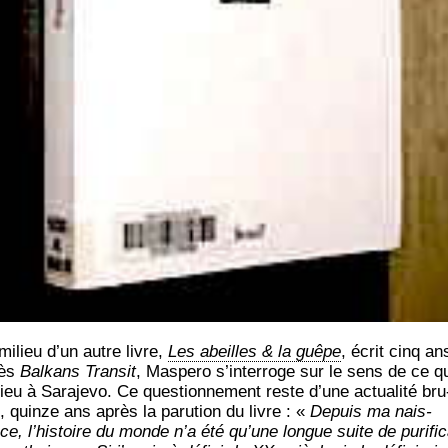
milieu d’un autre livre,
Les abeilles & la guêpe
, écrit cinq an
rès
Bal­kans Tran­sit
, Mas­pe­ro s’interroge sur le sens de ce q
ieu à Sara­je­vo. Ce ques­tion­ne­ment reste d’une actua­li­té bru
e, quinze ans après la paru­tion du livre : «
Depuis ma nais­
ce, l’histoire du monde n’a été qu’une longue suite de puri­fi­c