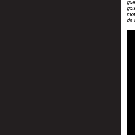
guer
gou
mot
de 