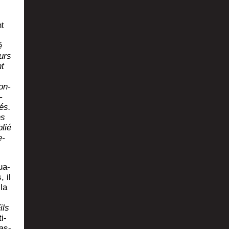
nt
é
eurs
nt
on­
­
gés.
ns
lié
e­
ua­
, il
la
ils
i­
Bas­