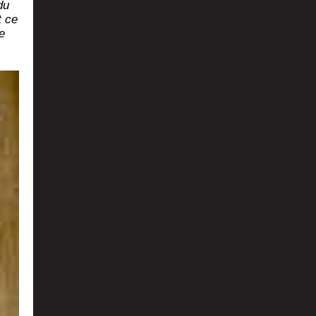
du
t ce
e