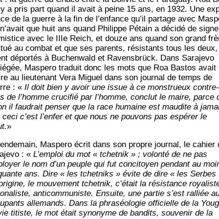
 y a pris part quand il avait à peine 15 ans, en 1932. Une ex
nce de la guerre à la fin de l’enfance qu’il par­tage avec Mas­pe
 n’avait que huit ans quand Phi­lippe Pétain a déci­dé de signe
rmistice avec le IIIe Reich, et douze ans quand son grand frè
 tué au com­bat et que ses parents, résis­tants tous les deux,
ent dépor­tés à Buchen­wald et Ravens­brück. Dans Sara­je­vo
ié­gée, Mas­pe­ro tra­duit donc les mots que Roa Bas­tos avait 
ire au lieu­te­nant Vera Miguel dans son jour­nal de temps de
rre : «
Il doit bien y avoir une issue à ce mons­trueux contre-
s de l’homme cru­ci­fié par l’homme, conclut le maire, parce 
on il fau­drait pen­ser que la race humaine est mau­dite à jama
 ceci c’est l’enfer et que nous ne pou­vons pas espé­rer le
ut.
»
len­de­main, Mas­pe­ro écrit dans son propre jour­nal, le cahier
­je­vo : «
L’emploi du mot « tchet­nik » ; volon­té de ne pas
loyer le nom d’un peuple qui fut conci­toyen pen­dant au moi
­quante ans. Dire « les tchet­niks » évite de dire « les Serbes 
origine, le mou­ve­ment tchet­nik, c’était la résis­tance roya­list
o­na­liste, anti­com­mu­niste. Ensuite, une par­tie s’est ral­liée a
­pants alle­mands. Dans la phra­séo­lo­gie offi­cielle de la You­
vie titiste, le mot était syno­nyme de ban­dits, sou­ve­nir de la