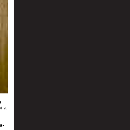
s
ui a
­
a­