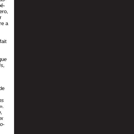
pé­
­ro,
r
re a
fait
que
is,
 de
ns
».
e,
ux
go­