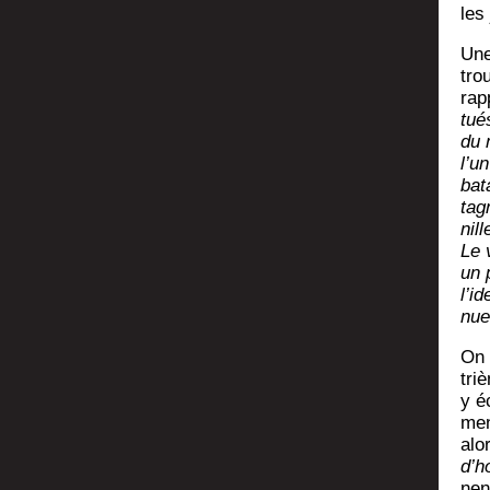
les
Une
tro
rap
tué
du 
l’u
bat
tag
nill
Le 
un 
l’i
nue
On 
tri
y é
men
alo
d’
nen