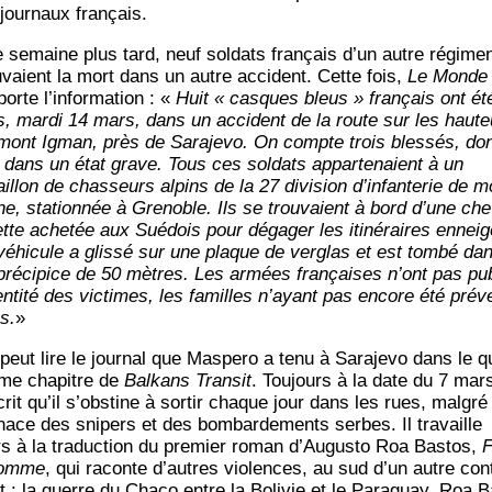
 jour­naux français.
 semaine plus tard, neuf sol­dats fran­çais d’un autre régi­me
u­vaient la mort dans un autre acci­dent. Cette fois,
Le Monde
­porte l’information : «
Huit « casques bleus » fran­çais ont ét
s, mar­di 14 mars, dans un acci­dent de la route sur les hau­t
mont Igman, près de Sara­je­vo. On compte trois bles­sés, do
n dans un état grave. Tous ces sol­dats appar­te­naient à un
aillon de chas­seurs alpins de la 27 divi­sion d’infanterie de m
ne, sta­tion­née à Gre­noble. Ils se trou­vaient à bord d’une che
ette ache­tée aux Sué­dois pour déga­ger les iti­né­raires ennei­
véhi­cule a glis­sé sur une plaque de ver­glas et est tom­bé da
pré­ci­pice de 50 mètres. Les armées fran­çaises n’ont pas pub
dentité des vic­times, les familles n’ayant pas encore été pré­v
s.
»
peut lire le jour­nal que Mas­pe­ro a tenu à Sara­je­vo dans le q
ème cha­pitre de
Bal­kans Tran­sit
. Tou­jours à la date du 7 mars
crit qu’il s’obstine à sor­tir chaque jour dans les rues, mal­gré 
ace des sni­pers et des bom­bar­de­ments serbes. Il tra­vaille
rs à la tra­duc­tion du pre­mier roman d’Augusto Roa Bas­tos,
F
homme
, qui raconte d’autres vio­lences, au sud d’un autre cont
t : la guerre du Cha­co entre la Boli­vie et le Para­guay. Roa 