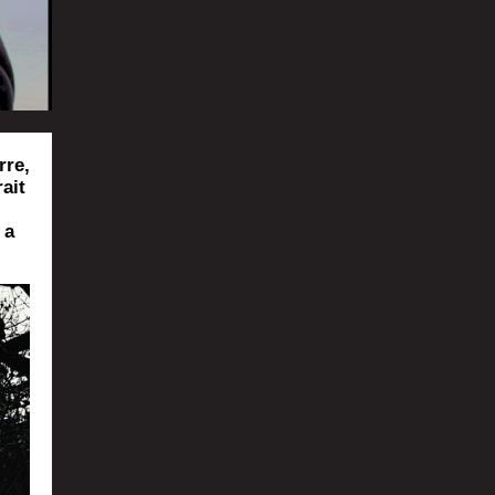
rre,
ait
 a