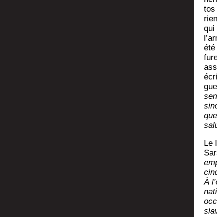
tos
rie
qui
l’a
été
fur
ass
écr
gue
sen
sin
que
sal
Le 
Sara
emp
cin
À l’
nati
occu
sla­