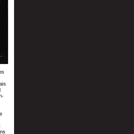
es
ais
t
m­
e
n
ans