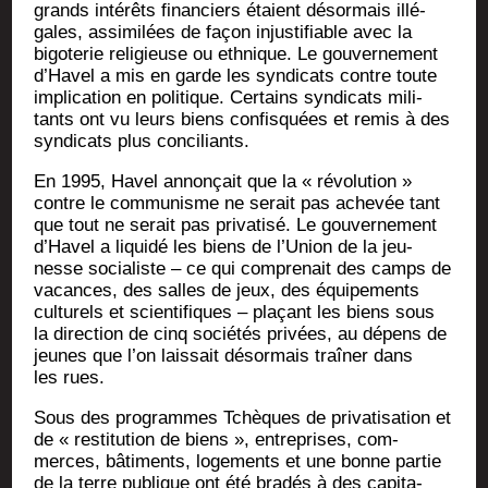
grands inté­rêts finan­ciers étaient désor­mais illé­
gales, assi­mi­lées de façon injus­ti­fiable avec la
bigo­te­rie reli­gieuse ou eth­nique. Le gou­ver­ne­ment
d’Havel a mis en garde les syn­di­cats contre toute
impli­ca­tion en poli­tique. Cer­tains syn­di­cats mili­
tants ont vu leurs biens confis­quées et remis à des
syn­di­cats plus conciliants.
En 1995, Havel annon­çait que la « révo­lu­tion »
contre le com­mu­nisme ne serait pas ache­vée tant
que tout ne serait pas pri­va­ti­sé. Le gou­ver­ne­ment
d’Havel a liqui­dé les biens de l’Union de la jeu­
nesse socia­liste – ce qui com­pre­nait des camps de
vacances, des salles de jeux, des équi­pe­ments
cultu­rels et scien­ti­fiques – pla­çant les biens sous
la direc­tion de cinq socié­tés pri­vées, au dépens de
jeunes que l’on lais­sait désor­mais traî­ner dans
les rues.
Sous des pro­grammes Tchèques de pri­va­ti­sa­tion et
de « res­ti­tu­tion de biens », entre­prises, com­
merces, bâti­ments, loge­ments et une bonne par­tie
de la terre publique ont été bra­dés à des capi­ta­