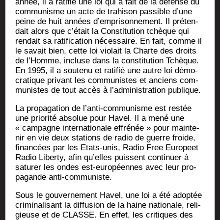
année, il a rati­fié une loi qui a fait de la défense du
com­mu­nisme un acte de tra­hi­son pas­sible d’une
peine de huit années d’emprisonnement. Il pré­ten­
dait alors que c’était la Consti­tu­tion tchèque qui
ren­dait sa rati­fi­ca­tion néces­saire. En fait, comme il
le savait bien, cette loi vio­lait la Charte des droits
de l’Homme, incluse dans la consti­tu­tion Tchèque.
En 1995, il a sou­te­nu et rati­fié une autre loi démo­
cra­tique pri­vant les com­mu­nistes et anciens com­
mu­nistes de tout accès à l’administration publique.
La pro­pa­ga­tion de l’anti-communisme est res­tée
une prio­ri­té abso­lue pour Havel. Il a mené une
« cam­pagne inter­na­tio­nale effré­née » pour main­te­
nir en vie deux sta­tions de radio de guerre froide,
finan­cées par les Etats-unis, Radio Free Euro­peet
Radio Liber­ty, afin qu’elles puissent conti­nuer à
satu­rer les ondes est-euro­péennes avec leur pro­
pa­gande anti-communiste.
Sous le gou­ver­ne­ment Havel, une loi a été adop­tée
cri­mi­na­li­sant la dif­fu­sion de la haine natio­nale, reli­
gieuse et de CLASSE. En effet, les cri­tiques des