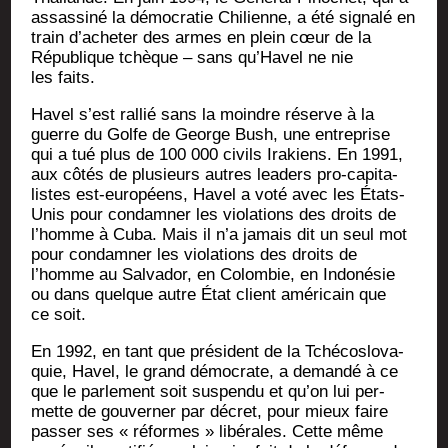
assas­si­né la démo­cra­tie Chi­lienne, a été signa­lé en
train d’acheter des armes en plein cœur de la
Répu­blique tchèque – sans qu’Havel ne nie
les faits.
Havel s’est ral­lié sans la moindre réserve à la
guerre du Golfe de George Bush, une entre­prise
qui a tué plus de 100 000 civils Ira­kiens. En 1991,
aux côtés de plu­sieurs autres lea­ders pro-capi­ta­
listes est-euro­péens, Havel a voté avec les États-
Unis pour condam­ner les vio­la­tions des droits de
l’homme à Cuba. Mais il n’a jamais dit un seul mot
pour condam­ner les vio­la­tions des droits de
l’homme au Sal­va­dor, en Colom­bie, en Indo­né­sie
ou dans quelque autre État client amé­ri­cain que
ce soit.
En 1992, en tant que pré­sident de la Tché­co­slo­va­
quie, Havel, le grand démo­crate, a deman­dé à ce
que le par­le­ment soit sus­pen­du et qu’on lui per­
mette de gou­ver­ner par décret, pour mieux faire
pas­ser ses « réformes » libé­rales. Cette même