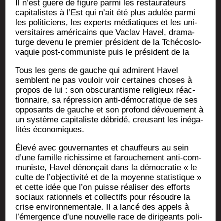
Il n’est guère de figure par­mi les res­tau­ra­teurs
capi­ta­listes à l’Est qui n’ait été plus adu­lée par­mi
les poli­ti­ciens, les experts média­tiques et les uni­
ver­si­taires amé­ri­cains que Vaclav Havel, dra­ma­
turge deve­nu le pre­mier pré­sident de la Tché­co­slo­
va­quie post-com­mu­niste puis le pré­sident de la
Tous les gens de gauche qui admirent Havel
semblent ne pas vou­loir voir cer­taines choses à
pro­pos de lui : son obs­cu­ran­tisme reli­gieux réac­
tion­naire, sa répres­sion anti-démo­cra­tique de ses
oppo­sants de gauche et son pro­fond dévoue­ment à
un sys­tème capi­ta­liste débri­dé, creu­sant les inéga­
li­tés économiques.
Éle­vé avec gou­ver­nantes et chauf­feurs au sein
d’une famille richis­sime et farou­che­ment anti-com­
mu­niste, Havel dénon­çait dans la démo­cra­tie « le
culte de l’objectivité et de la moyenne sta­tis­tique »
et cette idée que l’on puisse réa­li­ser des efforts
sociaux ration­nels et col­lec­tifs pour résoudre la
crise envi­ron­ne­men­tale. Il a lan­cé des appels à
l’émergence d’une nou­velle race de diri­geants poli­