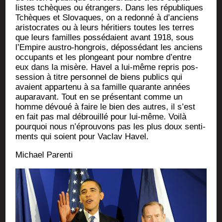
listes tchèques ou étran­gers. Dans les répu­bliques
Tchèques et Slo­vaques, on a redon­né à d’anciens
aris­to­crates ou à leurs héri­tiers toutes les terres
que leurs familles pos­sé­daient avant 1918, sous
l’Empire aus­tro-hon­grois, dépos­sé­dant les anciens
occu­pants et les plon­geant pour nombre d’entre
eux dans la misère. Havel a lui-même repris pos­
ses­sion à titre per­son­nel de biens publics qui
avaient appar­te­nu à sa famille qua­rante années
aupa­ra­vant. Tout en se pré­sen­tant comme un
homme dévoué à faire le bien des autres, il s’est
en fait pas mal débrouillé pour lui-même. Voi­là
pour­quoi nous n’éprouvons pas les plus doux sen­ti­
ments qui soient pour Vaclav Havel.
Michael Paren­ti