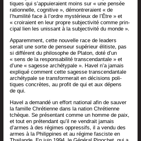
tiques qui s’appuieraient moins sur « une pen­sée
ration­nelle, cog­ni­tive », démon­tre­raient « de
l’humilité face à l’ordre mys­té­rieux de l’Être » et
« croi­raient en leur propre sub­jec­ti­vi­té comme prin­
ci­pal lien les unis­sant à la sub­jec­ti­vi­té du monde ».
Appa­rem­ment, cette nou­velle race de lea­ders
serait une sorte de pen­seur supé­rieur éli­tiste, pas
si dif­fé­rent du phi­lo­sophe de Pla­ton, doté d’un
« sens de la res­pon­sa­bi­li­té trans­cen­dan­tale » et
d’une « sagesse arché­ty­pale ». Havel n’a jamais
expli­qué com­ment cette sagesse trans­cen­dan­tale
arché­ty­pale se trans­for­me­rait en déci­sions poli­
tiques concrètes, au pro­fit de qui et aux dépens
de qui.
Havel a deman­dé un effort natio­nal afin de sau­ver
la famille Chré­tienne dans la nation Chré­tienne
tchèque. Se pré­sen­tant comme un homme de paix,
et tout en pré­ten­dant qu’il ne ven­drait jamais
d’armes à des régimes oppres­sifs, il a ven­du des
armes à la Phi­lip­pines et au régime fas­ciste en
Thai­lande. En juin 1994, le Géné­ral Pino­chet, qui a