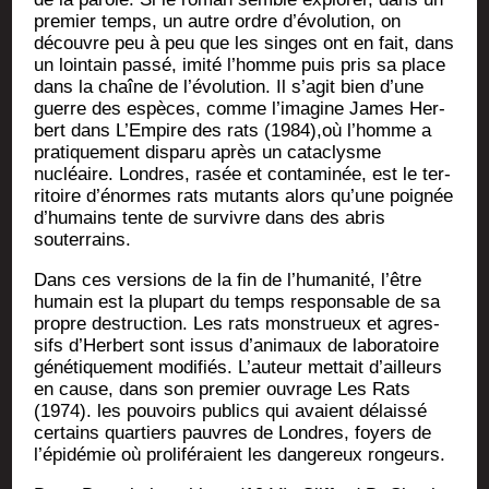
pre­mier temps, un autre ordre d’évolution, on
découvre peu à peu que les singes ont en fait, dans
un loin­tain pas­sé, imi­té l’homme puis pris sa place
dans la chaîne de l’évolution. Il s’agit bien d’une
guerre des espèces, comme l’imagine James Her­
bert dans L’Empire des rats (1984),où l’homme a
pra­ti­que­ment dis­pa­ru après un cata­clysme
nucléaire. Londres, rasée et conta­mi­née, est le ter­
ri­toire d’énormes rats mutants alors qu’une poi­gnée
d’humains tente de sur­vivre dans des abris
souterrains.
Dans ces ver­sions de la fin de l’humanité, l’être
humain est la plu­part du temps res­pon­sable de sa
propre des­truc­tion. Les rats mons­trueux et agres­
sifs d’Herbert sont issus d’animaux de labo­ra­toire
géné­ti­que­ment modi­fiés. L’auteur met­tait d’ailleurs
en cause, dans son pre­mier ouvrage Les Rats
(1974). les pou­voirs publics qui avaient délais­sé
cer­tains quar­tiers pauvres de Londres, foyers de
l’épidémie où pro­li­fé­raient les dan­ge­reux rongeurs.