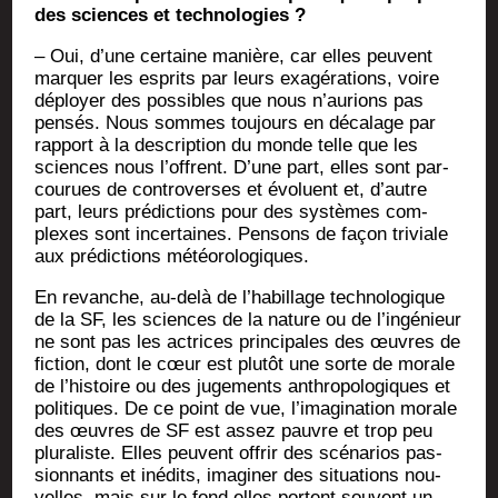
des sciences et technologies ?
– Oui, d’une cer­taine manière, car elles peuvent
mar­quer les esprits par leurs exa­gé­ra­tions, voire
déployer des pos­sibles que nous n’aurions pas
pen­sés. Nous sommes tou­jours en déca­lage par
rap­port à la des­crip­tion du monde telle que les
sciences nous l’offrent. D’une part, elles sont par­
cou­rues de contro­verses et évo­luent et, d’autre
part, leurs pré­dic­tions pour des sys­tèmes com­
plexes sont incer­taines. Pen­sons de façon tri­viale
aux pré­dic­tions météorologiques.
En revanche, au-delà de l’habillage tech­no­lo­gique
de la SF, les sciences de la nature ou de l’ingénieur
ne sont pas les actrices prin­ci­pales des œuvres de
fic­tion, dont le cœur est plu­tôt une sorte de morale
de l’histoire ou des juge­ments anthro­po­lo­giques et
poli­tiques. De ce point de vue, l’imagination morale
des œuvres de SF est assez pauvre et trop peu
plu­ra­liste. Elles peuvent offrir des scé­na­rios pas­
sion­nants et inédits, ima­gi­ner des situa­tions nou­
velles, mais sur le fond elles portent sou­vent un