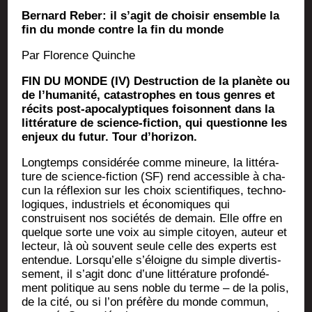
Bernard Reber: il s’agit de choisir ensemble la
fin du monde contre la fin du monde
Par Flo­rence Quinche
FIN DU MONDE (IV) Des­truc­tion de la pla­nète ou
de l’humanité, catas­trophes en tous genres et
récits post-apo­ca­lyp­tiques foi­sonnent dans la
lit­té­ra­ture de science-fic­tion, qui ques­tionne les
enjeux du futur. Tour d’horizon.
Long­temps consi­dé­rée comme mineure, la lit­té­ra­
ture de science-fic­tion (SF) rend acces­sible à cha­
cun la réflexion sur les choix scien­ti­fiques, tech­no­
lo­giques, indus­triels et éco­no­miques qui
construisent nos socié­tés de demain. Elle offre en
quelque sorte une voix au simple citoyen, auteur et
lec­teur, là où sou­vent seule celle des experts est
enten­due. Lorsqu’elle s’éloigne du simple diver­tis­
se­ment, il s’agit donc d’une lit­té­ra­ture pro­fon­dé­
ment poli­tique au sens noble du terme – de la polis,
de la cité, ou si l’on pré­fère du monde com­mun,