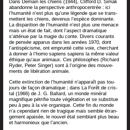
Dans Demain les chiens (1944), Clif­ford D. Simak
aban­donne la pers­pec­tive anthro­po­cen­trée : ici
l’humanité n’est plus qu’une légende que se trans­
mettent les chiens, deve­nus l’espèce domi­nante.
La dis­pa­ri­tion de l’humanité n’est plus une menace
mais un état de fait, dont l’aspect dra­ma­tique
s’atténue par la magie du conte. Divers cou­rants
de pen­sée appa­rus dans les années 1970, dont
l’antispécisme, ont emprun­té cette voie, cher­chant
à don­ner à l’homo sapiens sapiens la même valeur
éthique qu’aux ani­maux. Ces phi­lo­sophes (Richard
Ryder, Peter Sin­ger) sont à l’origine des mou­ve­
ments de libé­ra­tion animale.
Cette extinc­tion de l’humanité n’apparaît pas tou­
jours de façon dra­ma­tique ; dans La Forêt de cris­
tal (1966) de J. G. Bal­lard, un monde miné­ral
magni­fique pétri­fie toute végé­ta­tion et se sub­sti­tue
peu à peu à la vie orga­nique. Cette fin du monde
n’a cepen­dant rien de tra­gique mais semble étran­
ge­ment apai­sée, le nou­vel état sem­blant plus beau
et har­mo­nieux que l’ancien.