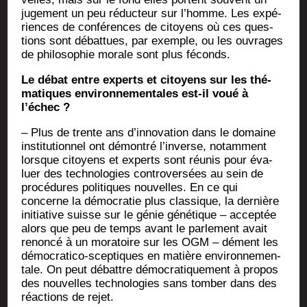
juge­ment un peu réduc­teur sur l’homme. Les expé­
riences de confé­rences de citoyens où ces ques­
tions sont débat­tues, par exemple, ou les ouvrages
de phi­lo­so­phie morale sont plus féconds.
Le débat entre experts et citoyens sur les thé­
ma­tiques envi­ron­ne­men­tales est-il voué à
l’échec ?
– Plus de trente ans d’innovation dans le domaine
ins­ti­tu­tion­nel ont démon­tré l’inverse, notam­ment
lorsque citoyens et experts sont réunis pour éva­
luer des tech­no­lo­gies contro­ver­sées au sein de
pro­cé­dures poli­tiques nou­velles. En ce qui
concerne la démo­cra­tie plus clas­sique, la der­nière
ini­tia­tive suisse sur le génie géné­tique – accep­tée
alors que peu de temps avant le par­le­ment avait
renon­cé à un mora­toire sur les OGM – dément les
démo­cra­ti­co-scep­tiques en matière envi­ron­ne­men­
tale. On peut débattre démo­cra­ti­que­ment à pro­pos
des nou­velles tech­no­lo­gies sans tom­ber dans des
réac­tions de rejet.