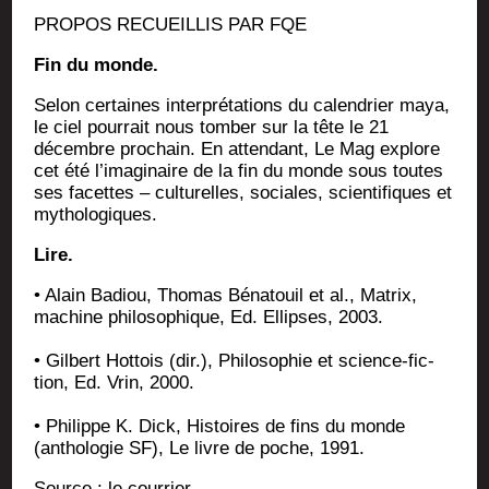
PROPOS RECUEILLIS PAR FQE
Fin du monde.
Selon cer­taines inter­pré­ta­tions du calen­drier maya,
le ciel pour­rait nous tom­ber sur la tête le 21
décembre pro­chain. En atten­dant, Le Mag explore
cet été l’i­ma­gi­naire de la fin du monde sous toutes
ses facettes – cultu­relles, sociales, scien­ti­fiques et
mythologiques.
Lire.
• Alain Badiou, Tho­mas Béna­touil et al., Matrix,
machine phi­lo­so­phique, Ed. Ellipses, 2003.
• Gil­bert Hot­tois (dir.), Phi­lo­so­phie et science-fic­
tion, Ed. Vrin, 2000.
• Phi­lippe K. Dick, His­toires de fins du monde
(antho­lo­gie SF), Le livre de poche, 1991.
Source :
le cour­rier