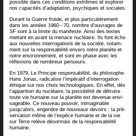
pos­sible dans ces condi­tions extrêmes et explo­rer
nos capa­ci­tés d’adaptation, psy­chiques et sociales.
Durant la Guerre froide, et plus par­ti­cu­liè­re­ment
dans les années 1960 – 70, nombre d’ouvrages de
SF sont à la limite du mani­feste. Ain­si des textes
met­tant en avant la menace nucléaire. Ils font écho
aux nou­velles inter­ro­ga­tions de la socié­té, notam­
ment sur la res­pon­sa­bi­li­té envers notre pla­nète et
notre envi­ron­ne­ment, et sont en phase avec les
réflexions de nom­breux penseurs.
En 1979, Le Prin­cipe res­pon­sa­bi­li­té, du phi­lo­sophe
Hans Jonas, radi­ca­lise l’impératif d’interrogation
éthique sur nos choix tech­no­lo­giques. En effet, dès
l’apparition du nucléaire, la pos­si­bi­li­té de détruire
toute vie humaine sur la pla­nète est deve­nue envi­
sa­geable. Ce nou­veau pou­voir, inima­gi­nable
jusqu’alors, engendre de nou­veaux devoirs : la pré­
ser­va­tion même de l’espèce humaine et de la vie
sur Terre relève désor­mais de la res­pon­sa­bi­li­té
humaine.