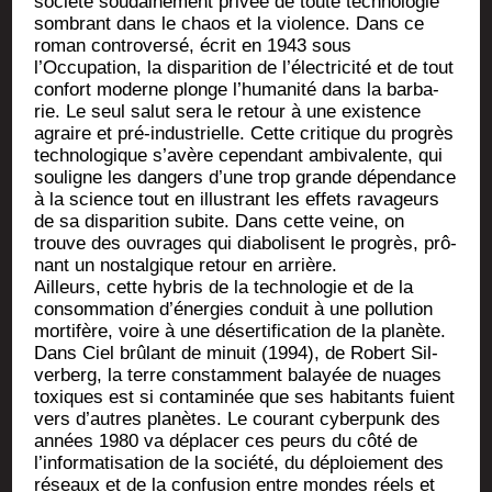
socié­té sou­dai­ne­ment pri­vée de toute tech­no­lo­gie
som­brant dans le chaos et la vio­lence. Dans ce
roman contro­ver­sé, écrit en 1943 sous
l’Occupation, la dis­pa­ri­tion de l’électricité et de tout
confort moderne plonge l’humanité dans la bar­ba­
rie. Le seul salut sera le retour à une exis­tence
agraire et pré-indus­trielle. Cette cri­tique du pro­grès
tech­no­lo­gique s’avère cepen­dant ambi­va­lente, qui
sou­ligne les dan­gers d’une trop grande dépen­dance
à la science tout en illus­trant les effets rava­geurs
de sa dis­pa­ri­tion subite. Dans cette veine, on
trouve des ouvrages qui dia­bo­lisent le pro­grès, prô­
nant un nos­tal­gique retour en arrière.
Ailleurs, cette hybris de la tech­no­lo­gie et de la
consom­ma­tion d’énergies conduit à une pol­lu­tion
mor­ti­fère, voire à une déser­ti­fi­ca­tion de la pla­nète.
Dans Ciel brû­lant de minuit (1994), de Robert Sil­
ver­berg, la terre constam­ment balayée de nuages
toxiques est si conta­mi­née que ses habi­tants fuient
vers d’autres pla­nètes. Le cou­rant cyber­punk des
années 1980 va dépla­cer ces peurs du côté de
l’informatisation de la socié­té, du déploie­ment des
réseaux et de la confu­sion entre mondes réels et