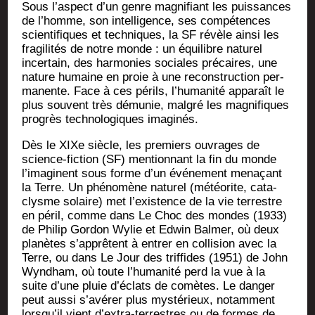
Sous l’aspect d’un genre magni­fiant les puis­sances
de l’homme, son intel­li­gence, ses com­pé­tences
scien­ti­fiques et tech­niques, la SF révèle ain­si les
fra­gi­li­tés de notre monde : un équi­libre natu­rel
incer­tain, des har­mo­nies sociales pré­caires, une
nature humaine en proie à une recons­truc­tion per­
ma­nente. Face à ces périls, l’humanité appa­raît le
plus sou­vent très dému­nie, mal­gré les magni­fiques
pro­grès tech­no­lo­giques imaginés.
Dès le XIXe siècle, les pre­miers ouvrages de
science-fic­tion (SF) men­tion­nant la fin du monde
l’imaginent sous forme d’un évé­ne­ment mena­çant
la Terre. Un phé­no­mène natu­rel (météo­rite, cata­
clysme solaire) met l’existence de la vie ter­restre
en péril, comme dans Le Choc des mondes (1933)
de Phi­lip Gor­don Wylie et Edwin Bal­mer, où deux
pla­nètes s’apprêtent à entrer en col­li­sion avec la
Terre, ou dans Le Jour des trif­fides (1951) de John
Wynd­ham, où toute l’humanité perd la vue à la
suite d’une pluie d’éclats de comètes. Le dan­ger
peut aus­si s’avérer plus mys­té­rieux, notam­ment
lorsqu’il vient d’extra-terrestres ou de formes de