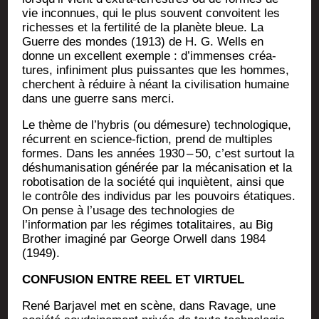
vie incon­nues, qui le plus sou­vent convoitent les
richesses et la fer­ti­li­té de la pla­nète bleue. La
Guerre des mondes (1913) de H. G. Wells en
donne un excellent exemple : d’immenses créa­
tures, infi­ni­ment plus puis­santes que les hommes,
cherchent à réduire à néant la civi­li­sa­tion humaine
dans une guerre sans merci.
Le thème de l’hybris (ou déme­sure) tech­no­lo­gique,
récur­rent en science-fic­tion, prend de mul­tiples
formes. Dans les années 1930 – 50, c’est sur­tout la
déshu­ma­ni­sa­tion géné­rée par la méca­ni­sa­tion et la
robo­ti­sa­tion de la socié­té qui inquiètent, ain­si que
le contrôle des indi­vi­dus par les pou­voirs éta­tiques.
On pense à l’usage des tech­no­lo­gies de
l’information par les régimes tota­li­taires, au Big
Bro­ther ima­gi­né par George Orwell dans 1984
(1949).
CONFUSION ENTRE REEL ET VIRTUEL
René Bar­ja­vel met en scène, dans Ravage, une