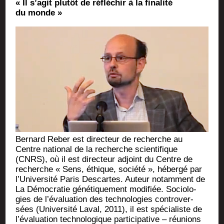
« Il s’agit plu­tôt de réflé­chir à la fina­li­té
du monde »
Ber­nard Reber est direc­teur de recherche au
Centre natio­nal de la recherche scien­ti­fique
(CNRS), où il est direc­teur adjoint du Centre de
recherche « Sens, éthique, socié­té », héber­gé par
l’Université Paris Des­cartes. Auteur notam­ment de
La Démo­cra­tie géné­ti­que­ment modi­fiée. Socio­lo­
gies de l’évaluation des tech­no­lo­gies contro­ver­
sées (Uni­ver­si­té Laval, 2011), il est spé­cia­liste de
l’évaluation tech­no­lo­gique par­ti­ci­pa­tive – réunions