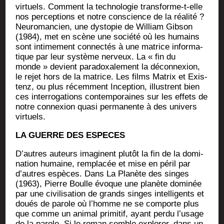
vir­tuels. Com­ment la tech­no­lo­gie trans­forme-t-elle
nos per­cep­tions et notre conscience de la réa­li­té ?
Neu­ro­man­cien, une dys­to­pie de William Gib­son
(1984), met en scène une socié­té où les humains
sont inti­me­ment connec­tés à une matrice infor­ma­
tique par leur sys­tème ner­veux. La « fin du
monde » devient para­doxa­le­ment la décon­nexion,
le rejet hors de la matrice. Les films Matrix et Exis­
tenz, ou plus récem­ment Incep­tion, illus­trent bien
ces inter­ro­ga­tions contem­po­raines sur les effets de
notre connexion qua­si per­ma­nente à des uni­vers
virtuels.
LA GUERRE DES ESPECES
D’autres auteurs ima­ginent plu­tôt la fin de la domi­
na­tion humaine, rem­pla­cée et mise en péril par
d’autres espèces. Dans La Pla­nète des singes
(1963), Pierre Boulle évoque une pla­nète domi­née
par une civi­li­sa­tion de grands singes intel­li­gents et
doués de parole où l’homme ne se com­porte plus
que comme un ani­mal pri­mi­tif, ayant per­du l’usage
de la parole. Si le roman semble explo­rer, dans un