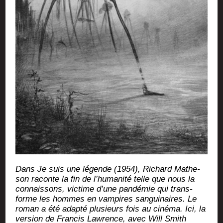
Dans Je suis une légende (1954), Richard Mathe­
son raconte la fin de l’humanité telle que nous la
connais­sons, vic­time d’une pan­dé­mie qui trans­
forme les hommes en vam­pires san­gui­naires. Le
roman a été adap­té plu­sieurs fois au ciné­ma. Ici, la
ver­sion de Fran­cis Law­rence, avec Will Smith