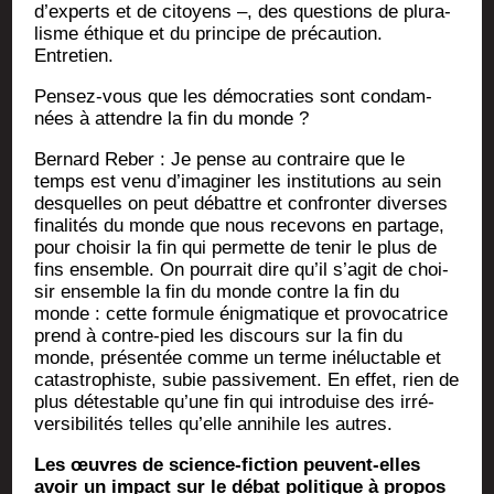
d’experts et de citoyens –, des ques­tions de plu­ra­
lisme éthique et du prin­cipe de pré­cau­tion.
Entretien.
Pen­sez-vous que les démo­cra­ties sont condam­
nées à attendre la fin du monde ?
Ber­nard Reber : Je pense au contraire que le
temps est venu d’imaginer les ins­ti­tu­tions au sein
des­quelles on peut débattre et confron­ter diverses
fina­li­tés du monde que nous rece­vons en par­tage,
pour choi­sir la fin qui per­mette de tenir le plus de
fins ensemble. On pour­rait dire qu’il s’agit de choi­
sir ensemble la fin du monde contre la fin du
monde : cette for­mule énig­ma­tique et pro­vo­ca­trice
prend à contre-pied les dis­cours sur la fin du
monde, pré­sen­tée comme un terme iné­luc­table et
catas­tro­phiste, subie pas­si­ve­ment. En effet, rien de
plus détes­table qu’une fin qui intro­duise des irré­
ver­si­bi­li­tés telles qu’elle anni­hile les autres.
Les œuvres de science-fic­tion peuvent-elles
avoir un impact sur le débat poli­tique à pro­pos