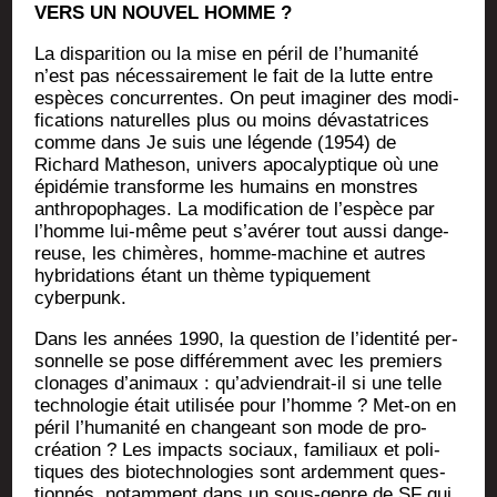
VERS UN NOUVEL HOMME ?
La dis­pa­ri­tion ou la mise en péril de l’humanité
n’est pas néces­sai­re­ment le fait de la lutte entre
espèces concur­rentes. On peut ima­gi­ner des modi­
fi­ca­tions natu­relles plus ou moins dévas­ta­trices
comme dans Je suis une légende (1954) de
Richard Mathe­son, uni­vers apo­ca­lyp­tique où une
épi­dé­mie trans­forme les humains en monstres
anthro­po­phages. La modi­fi­ca­tion de l’espèce par
l’homme lui-même peut s’avérer tout aus­si dan­ge­
reuse, les chi­mères, homme-machine et autres
hybri­da­tions étant un thème typi­que­ment
cyberpunk.
Dans les années 1990, la ques­tion de l’identité per­
son­nelle se pose dif­fé­rem­ment avec les pre­miers
clo­nages d’animaux : qu’adviendrait-il si une telle
tech­no­lo­gie était uti­li­sée pour l’homme ? Met-on en
péril l’humanité en chan­geant son mode de pro­
créa­tion ? Les impacts sociaux, fami­liaux et poli­
tiques des bio­tech­no­lo­gies sont ardem­ment ques­
tion­nés, notam­ment dans un sous-genre de SF qui