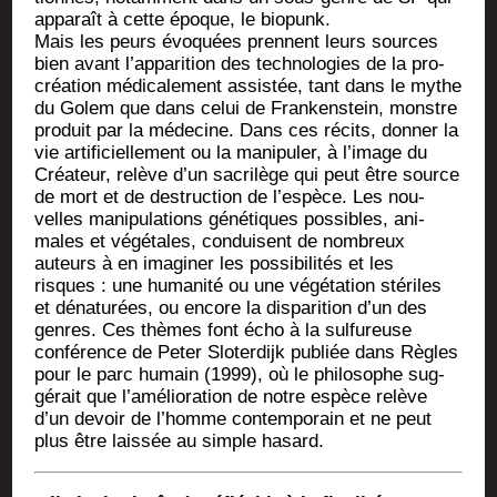
appa­raît à cette époque, le biopunk.
Mais les peurs évo­quées prennent leurs sources
bien avant l’apparition des tech­no­lo­gies de la pro­
créa­tion médi­ca­le­ment assis­tée, tant dans le mythe
du Golem que dans celui de Fran­ken­stein, monstre
pro­duit par la méde­cine. Dans ces récits, don­ner la
vie arti­fi­ciel­le­ment ou la mani­pu­ler, à l’image du
Créa­teur, relève d’un sacri­lège qui peut être source
de mort et de des­truc­tion de l’espèce. Les nou­
velles mani­pu­la­tions géné­tiques pos­sibles, ani­
males et végé­tales, conduisent de nom­breux
auteurs à en ima­gi­ner les pos­si­bi­li­tés et les
risques : une huma­ni­té ou une végé­ta­tion sté­riles
et déna­tu­rées, ou encore la dis­pa­ri­tion d’un des
genres. Ces thèmes font écho à la sul­fu­reuse
confé­rence de Peter Slo­ter­dijk publiée dans Règles
pour le parc humain (1999), où le phi­lo­sophe sug­
gé­rait que l’amélioration de notre espèce relève
d’un devoir de l’homme contem­po­rain et ne peut
plus être lais­sée au simple hasard.