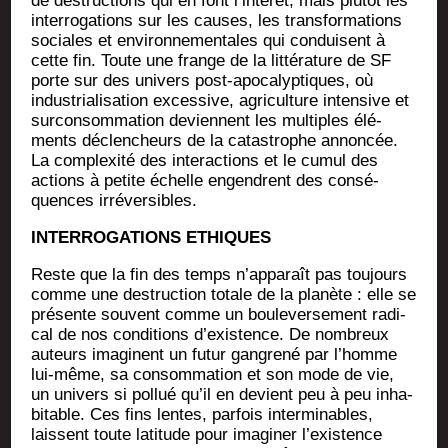
de des­truc­tions qui en font l’intérêt, mais plu­tôt les
inter­ro­ga­tions sur les causes, les trans­for­ma­tions
sociales et envi­ron­ne­men­tales qui conduisent à
cette fin. Toute une frange de la lit­té­ra­ture de SF
porte sur des uni­vers post-apo­ca­lyp­tiques, où
indus­tria­li­sa­tion exces­sive, agri­cul­ture inten­sive et
sur­con­som­ma­tion deviennent les mul­tiples élé­
ments déclen­cheurs de la catas­trophe annon­cée.
La com­plexi­té des inter­ac­tions et le cumul des
actions à petite échelle engendrent des consé­
quences irréversibles.
INTERROGATIONS ETHIQUES
Reste que la fin des temps n’apparaît pas tou­jours
comme une des­truc­tion totale de la pla­nète : elle se
pré­sente sou­vent comme un bou­le­ver­se­ment radi­
cal de nos condi­tions d’existence. De nom­breux
auteurs ima­ginent un futur gan­gre­né par l’homme
lui-même, sa consom­ma­tion et son mode de vie,
un uni­vers si pol­lué qu’il en devient peu à peu inha­
bi­table. Ces fins lentes, par­fois inter­mi­nables,
laissent toute lati­tude pour ima­gi­ner l’existence