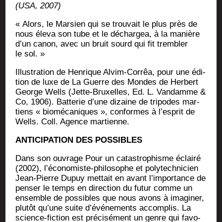
(USA, 2007)
« Alors, le Mar­sien qui se trou­vait le plus près de
nous éle­va son tube et le déchar­gea, à la manière
d’un canon, avec un bruit sourd qui fit trem­bler
le sol. »
Illus­tra­tion de Hen­rique Alvim-Cor­rêa, pour une édi­
tion de luxe de La Guerre des Mondes de Her­bert
George Wells (Jette-Bruxelles, Ed. L. Van­damme &
Co, 1906). Bat­te­rie d’une dizaine de tri­podes mar­
tiens « bio­mé­ca­niques », conformes à l’es­prit de
Wells. Coll. Agence martienne.
ANTICIPATION DES POSSIBLES
Dans son ouvrage Pour un catas­tro­phisme éclai­ré
(2002), l’économiste-philosophe et poly­tech­ni­cien
Jean-Pierre Dupuy met­tait en avant l’importance de
pen­ser le temps en direc­tion du futur comme un
ensemble de pos­sibles que nous avons à ima­gi­ner,
plu­tôt qu’une suite d’événements accom­plis. La
science-fic­tion est pré­ci­sé­ment un genre qui favo­