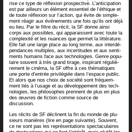
rise ce type de réflexion pros­pec­tive. L’anticipation
est par ailleurs un élé­ment essen­tiel de l’éthique et
de toute réflexion sur l’action, qui évite de sim­ple­
ment réagir aux évé­ne­ments une fois qu’ils ont déjà
eu lieu. Par le filtre du récit, la SF donne ain­si
corps aux pos­sibles, qui appa­raissent avec toute la
com­plexi­té et les nuances que per­met la lit­té­ra­ture.
Elle fait une large place au long terme, aux inter­dé­
pen­dances mul­tiples, aux incer­ti­tudes et aux sen­ti­
ments humains face aux tech­no­lo­gies. Genre popu­
laire sou­vent à très grand tirage, ins­pi­rant régu­liè­
re­ment le ciné­ma, la SF offre à ces thé­ma­tiques
une porte d’entrée pri­vi­lé­giée dans l’espace public.
Et alors que nos choix de socié­té sont fré­quem­
ment liés à l’usage et au déve­lop­pe­ment des tech­
no­lo­gies, les phi­lo­sophes prennent de plus en plus
des œuvres de fic­tion comme source de
discussion.
Les récits de SF déclinent la fin du monde de plu­
sieurs manières (lire en page sui­vante). Sou­vent,
ce ne sont pas les repré­sen­ta­tions spec­ta­cu­laires