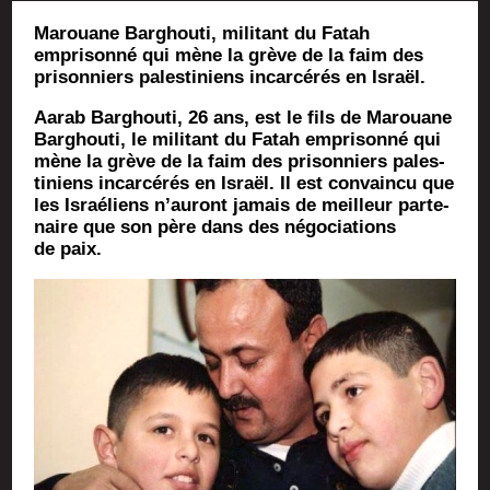
Marouane Barghouti, militant du Fatah
emprisonné qui mène la grève de la faim des
prisonniers palestiniens incarcérés en Israël.
Aarab Bar­ghou­ti, 26 ans, est le fils de Marouane
Bar­ghou­ti, le mili­tant du Fatah empri­son­né qui
mène la grève de la faim des pri­son­niers pales­
ti­niens incar­cé­rés en Israël. Il est convain­cu que
les Israé­liens n’au­ront jamais de meilleur par­te­
naire que son père dans des négo­cia­tions
de paix.