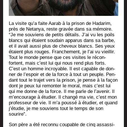
La visite qu’a faite Aarab à la pri­son de Hada­rim,
près de Neta­nya, reste gra­vée dans sa mémoire.
“Je me sou­viens de petits détails. J’ai vu les poils
blancs qui étaient sou­dain appa­rus dans sa barbe,
et il avait aus­si plus de che­veux blancs. Ses yeux
étaient plus rouges. Fran­che­ment, je l’ai vu vieillir.
Tout le monde pense que ces visites le récon­
fortent, mais c’est lui qui nous rend plus forts.
C’est un homme incroyable. Il est capable de don­
ner de l’es­poir et de la force à tout un peuple. Pen­
dant tout le tra­jet vers la pri­son, je pense à la façon
dont je peux lui remon­ter le moral, mais c’est lui
qui me donne de la force. Il me parle de l’a­ve­nir. Il
m’en­cou­rage à étu­dier. Il chan­gé ma vie, c’est mon
pro­fes­seur de vie. Il m’a pous­sé à étu­dier, et quand
j’é­tu­die, je me sou­viens tout le temps de son
sourire”.
Son père a été recon­nu cou­pable de cinq assas­si­