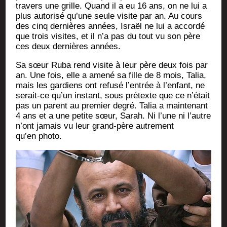
tra­vers une grille. Quand il a eu 16 ans, on ne lui a
plus auto­ri­sé qu’une seule visite par an. Au cours
des cinq der­nières années, Israël ne lui a accor­dé
que trois visites, et il n’a pas du tout vu son père
ces deux der­nières années.
Sa sœur Ruba rend visite à leur père deux fois par
an. Une fois, elle a ame­né sa fille de 8 mois, Talia,
mais les gar­diens ont refu­sé l’en­trée à l’en­fant, ne
serait-ce qu’un ins­tant, sous pré­texte que ce n’é­tait
pas un parent au pre­mier degré. Talia a main­te­nant
4 ans et a une petite sœur, Sarah. Ni l’une ni l’autre
n’ont jamais vu leur grand-père autre­ment
qu’en photo.