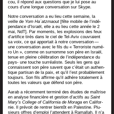
cou, il répond aux ques­tions que je lui pose au
cours d’une longue conver­sa­tion sur Skype.
Notre conver­sa­tion a eu lieu cette semaine, la
veille de
Yom Haʿatz­maout
[fête mobile de l’in­dé­
pen­dance d’Is­raël, elle a eu lieu cette année le 2
mai, NdT]. Par moments, les explo­sions des feux
d’ar­ti­fice tirés dans le ciel de Tel-Aviv cou­vraient
sa voix, ce qui appor­tait à notre conver­sa­tion —
une conver­sa­tion avec le fils du « Ter­ro­riste numé­
ro Un », comme on sur­nomme son père en Israël,
tenue en pleine célé­bra­tion de l’in­dé­pen­dance du
pays- une touche sur­réa­liste. Seuls les gens qui
connaissent son père savent que c’é­tait un authen­
tique par­ti­san de la paix, et qu’il l’est pro­ba­ble­ment
tou­jours. Son fils affirme qu’il adhère tota­le­ment à
toutes les valeurs que défend son père.
Aarab a récem­ment ter­mi­né des études de maî­trise
en ana­lyse finan­cière et ges­tion d’ac­tifs au
Saint
Mary’s Col­lege of Cali­for­nia de Mora­ga
en Cali­for­
nie. Il pré­voit de ren­trer bien­tôt en Pales­tine. Plu­
sieurs offres d’emploi l’at­tendent à Ramal­lah. Il n’a