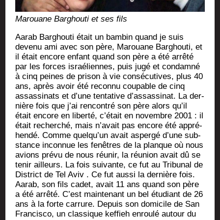
Marouane Bar­ghou­ti et ses fils
Aarab Bar­ghou­ti était un bam­bin quand je suis
deve­nu ami avec son père, Marouane Bar­ghou­ti, et
il était encore enfant quand son père a été arrê­té
par les forces israé­liennes, puis jugé et condam­né
à cinq peines de pri­son à vie consé­cu­tives, plus 40
ans, après avoir été recon­nu cou­pable de cinq
assas­si­nats et d’une ten­ta­tive d’as­sas­si­nat. La der­
nière fois que j’ai ren­con­tré son père alors qu’il
était encore en liber­té, c’é­tait en novembre 2001 : il
était recher­ché, mais n’a­vait pas encore été appré­
hen­dé. Comme quel­qu’un avait asper­gé d’une sub­
stance incon­nue les fenêtres de la planque où nous
avions pré­vu de nous réunir, la réunion avait dû se
tenir ailleurs. La fois sui­vante, ce fut au Tri­bu­nal de
Dis­trict de Tel Aviv . Ce fut aus­si la der­nière fois.
Aarab, son fils cadet, avait 11 ans quand son père
a été arrê­té. C’est main­te­nant un bel étu­diant de 26
ans à la forte car­rure. Depuis son domi­cile de San
Fran­cis­co, un clas­sique kef­fieh enrou­lé autour du