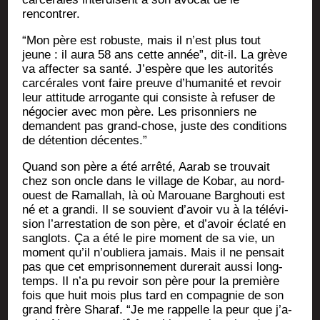
rencontrer.
“Mon père est robuste, mais il n’est plus tout
jeune : il aura 58 ans cette année”, dit-il. La grève
va affec­ter sa san­té. J’es­père que les auto­ri­tés
car­cé­rales vont faire preuve d’hu­ma­ni­té et revoir
leur atti­tude arro­gante qui consiste à refu­ser de
négo­cier avec mon père. Les pri­son­niers ne
demandent pas grand-chose, juste des condi­tions
de déten­tion décentes.”
Quand son père a été arrê­té, Aarab se trou­vait
chez son oncle dans le vil­lage de Kobar, au nord-
ouest de Ramal­lah, là où Marouane Bar­ghou­ti est
né et a gran­di. Il se sou­vient d’a­voir vu à la télé­vi­
sion l’ar­res­ta­tion de son père, et d’a­voir écla­té en
san­glots. Ça a été le pire moment de sa vie, un
moment qu’il n’ou­blie­ra jamais. Mais il ne pen­sait
pas que cet empri­son­ne­ment dure­rait aus­si long­
temps. Il n’a pu revoir son père pour la pre­mière
fois que huit mois plus tard en com­pa­gnie de son
grand frère Sha­raf. “Je me rap­pelle la peur que j’a­