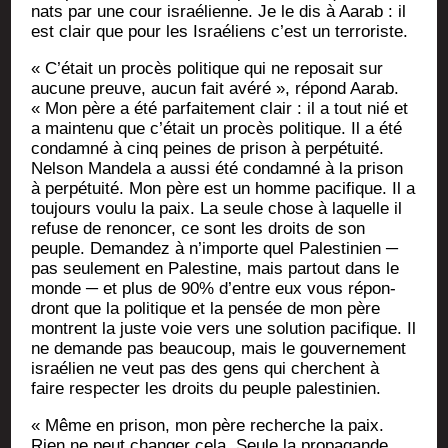
nats par une cour israé­lienne. Je le dis à Aarab : il
est clair que pour les Israé­liens c’est un terroriste.
« C’é­tait un pro­cès poli­tique qui ne repo­sait sur
aucune preuve, aucun fait avé­ré », répond Aarab.
« Mon père a été par­fai­te­ment clair : il a tout nié et
a main­te­nu que c’é­tait un pro­cès poli­tique. Il a été
condam­né à cinq peines de pri­son à per­pé­tui­té.
Nel­son Man­de­la a aus­si été condam­né à la pri­son
à per­pé­tui­té. Mon père est un homme paci­fique. Il a
tou­jours vou­lu la paix. La seule chose à laquelle il
refuse de renon­cer, ce sont les droits de son
peuple. Deman­dez à n’im­porte quel Pales­ti­nien ─
pas seule­ment en Pales­tine, mais par­tout dans le
monde ─ et plus de 90% d’entre eux vous répon­
dront que la poli­tique et la pen­sée de mon père
montrent la juste voie vers une solu­tion paci­fique. Il
ne demande pas beau­coup, mais le gou­ver­ne­ment
israé­lien ne veut pas des gens qui cherchent à
faire res­pec­ter les droits du peuple palestinien.
« Même en pri­son, mon père recherche la paix.
Rien ne peut chan­ger cela. Seule la pro­pa­gande