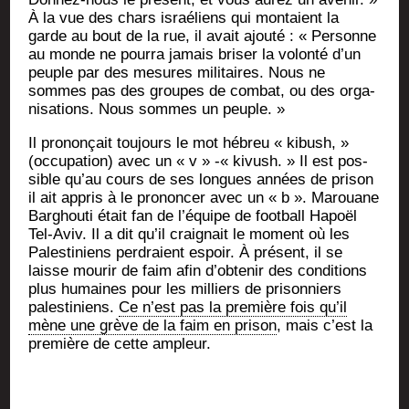
À la vue des chars israé­liens qui mon­taient la
garde au bout de la rue, il avait ajou­té : « Per­sonne
au monde ne pour­ra jamais bri­ser la volon­té d’un
peuple par des mesures mili­taires. Nous ne
sommes pas des groupes de com­bat, ou des orga­
ni­sa­tions. Nous sommes un peuple. »
Il pro­non­çait tou­jours le mot hébreu « kibush, »
(occu­pa­tion) avec un « v » -« kivush. » Il est pos­
sible qu’au cours de ses longues années de pri­son
il ait appris à le pro­non­cer avec un « b ». Marouane
Bar­ghou­ti était fan de l’é­quipe de foot­ball Hapoël
Tel-Aviv. Il a dit qu’il crai­gnait le moment où les
Pales­ti­niens per­draient espoir. À pré­sent, il se
laisse mou­rir de faim afin d’ob­te­nir des condi­tions
plus humaines pour les mil­liers de pri­son­niers
pales­ti­niens.
Ce n’est pas la pre­mière fois qu’il
mène une grève de la faim en pri­son
, mais c’est la
pre­mière de cette ampleur.