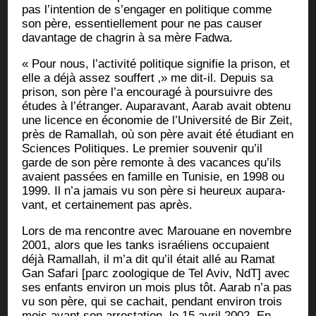
pas l’in­ten­tion de s’en­ga­ger en poli­tique comme
son père, essen­tiel­le­ment pour ne pas cau­ser
davan­tage de cha­grin à sa mère Fadwa.
« Pour nous, l’ac­ti­vi­té poli­tique signi­fie la pri­son, et
elle a déjà assez souf­fert ‚» me dit-il. Depuis sa
pri­son, son père l’a encou­ra­gé à pour­suivre des
études à l’é­tran­ger. Aupa­ra­vant, Aarab avait obte­nu
une licence en éco­no­mie de l’U­ni­ver­si­té de Bir Zeit,
près de Ramal­lah, où son père avait été étu­diant en
Sciences Poli­tiques. Le pre­mier sou­ve­nir qu’il
garde de son père remonte à des vacances qu’ils
avaient pas­sées en famille en Tuni­sie, en 1998 ou
1999. Il n’a jamais vu son père si heu­reux aupa­ra­
vant, et cer­tai­ne­ment pas après.
Lors de ma ren­contre avec Marouane en novembre
2001, alors que les tanks israé­liens occu­paient
déjà Ramal­lah, il m’a dit qu’il était allé au Ramat
Gan Safa­ri [parc zoo­lo­gique de Tel Aviv, NdT] avec
ses enfants envi­ron un mois plus tôt. Aarab n’a pas
vu son père, qui se cachait, pen­dant envi­ron trois
mois avant son arres­ta­tion, le 15 avril 2002. En