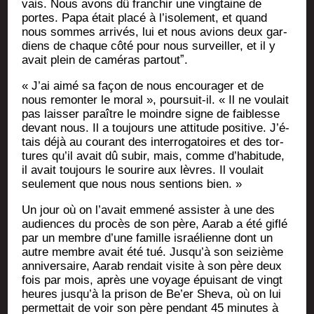
vais. Nous avons dû fran­chir une ving­taine de
portes. Papa était pla­cé à l’i­so­le­ment, et quand
nous sommes arri­vés, lui et nous avions deux gar­
diens de chaque côté pour nous sur­veiller, et il y
avait plein de camé­ras partoutˮ.
« J’ai aimé sa façon de nous encou­ra­ger et de
nous remon­ter le moral », pour­suit-il. « Il ne vou­lait
pas lais­ser paraître le moindre signe de fai­blesse
devant nous. Il a tou­jours une atti­tude posi­tive. J’é­
tais déjà au cou­rant des inter­ro­ga­toires et des tor­
tures qu’il avait dû subir, mais, comme d’ha­bi­tude,
il avait tou­jours le sou­rire aux lèvres. Il vou­lait
seule­ment que nous nous sen­tions bien. »
Un jour où on l’a­vait emme­né assis­ter à une des
audiences du pro­cès de son père, Aarab a été giflé
par un membre d’une famille israé­lienne dont un
autre membre avait été tué. Jus­qu’à son sei­zième
anni­ver­saire, Aarab ren­dait visite à son père deux
fois par mois, après une voyage épui­sant de vingt
heures jus­qu’à la pri­son de Be’er She­va, où on lui
per­met­tait de voir son père pen­dant 45 minutes à