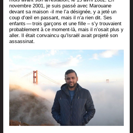
novembre 2001, je suis pas­sé avec Marouane
devant sa mai­son ‑il me l’a dési­gnée, y a jeté un
coup d’œil en pas­sant, mais il n’a rien dit. Ses
enfants — trois gar­çons et une fille – s’y trou­vaient
pro­ba­ble­ment à ce moment-là, mais il n’o­sait plus y
aller. Il était convain­cu qu’Is­raël avait pro­je­té son
assassinat.