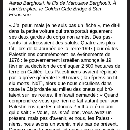
Aarab Bar­ghou­ti, le fils de Marouane Bar­ghou­ti. À
l’ar­rière-plan, le Gol­den Gate Bridge à San
Francisco
« J’ai peur, mais je ne suis pas un lâche », me dit-il
dans la petite voi­ture qui trans­por­tait éga­le­ment
ses deux gardes du corps non armés. Des pas­
sants lui adres­saient des saluts. Quatre ans plus
tôt, lors de la Jour­née de la Terre 1997 [jour où les
Pales­ti­niens com­mé­morent les évé­ne­ments de
1976 : le gou­ver­ne­ment israé­lien annon­ça le 19
février sa déci­sion de confis­quer 2 500 hec­tares de
terre en Gali­lée. Les Pales­ti­niens avaient répli­qué
par la grève géné­rale le 30 mars ; la répres­sion fit
six morts, NdT], alors que nous cir­cu­lions dans
toute la Cis­jor­da­nie au milieu des pneus qui brû­
laient sur les routes, il m’a­vait deman­dé : « Quand
com­pren­drez-vous que rien ne fait autant peur aux
Pales­ti­niens que les colo­nies ? » Il a cité un ami
qui disait : « Vous, les Israé­liens, vous avez un
pré­sent, mais pas d’a­ve­nir, et nous, les Pales­ti­
niens, nous avons un ave­nir, mais pas de pré­sent.
Don­nez-nous le pré­sent, et vous aurez un ave­nir. »