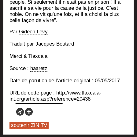
peuple. Si seule­ment il n’é­tait pas en pri­son ! Il a
sacri­fié sa vie pour la cause de la jus­tice. C’est
noble. On ne vit qu’une fois, et il a choi­si la plus
belle façon de vivre”.
Par
Gideon Levy
Tra­duit par Jacques Boutard
Mer­ci à
Tlax­ca­la
Source :
haa­retz
Date de paru­tion de l’ar­ticle ori­gi­nal : 05/05/2017
URL de cette page : http://www.tlaxcala-
int.org/article.asp?reference=20438
soutenir ZIN TV