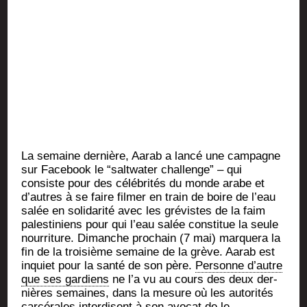
La semaine der­nière, Aarab a lan­cé une cam­pagne
sur Face­book le “salt­wa­ter chal­lenge” – qui
consiste pour des célé­bri­tés du monde arabe et
d’autres à se faire fil­mer en train de boire de l’eau
salée en soli­da­ri­té avec les gré­vistes de la faim
pales­ti­niens pour qui l’eau salée consti­tue la seule
nour­ri­ture. Dimanche pro­chain (7 mai) mar­que­ra la
fin de la troi­sième semaine de la grève. Aarab est
inquiet pour la san­té de son père.
Per­sonne d’autre
que ses gar­diens
ne l’a vu au cours des deux der­
nières semaines, dans la mesure où les auto­ri­tés
car­cé­rales inter­disent à son avo­cat de le