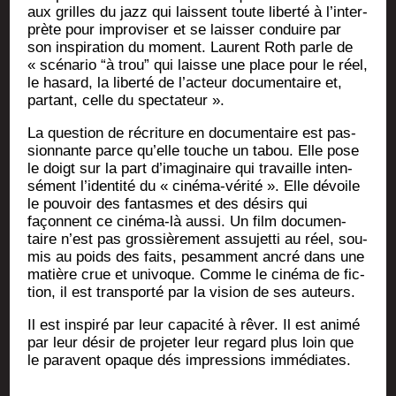
aux grilles du jazz qui laissent toute liber­té à l’in­ter­
prète pour impro­vi­ser et se lais­ser conduire par
son ins­pi­ra­tion du moment. Laurent Roth parle de
« scé­na­rio “à trou” qui laisse une place pour le réel,
le hasard, la liber­té de l’ac­teur docu­men­taire et,
par­tant, celle du spectateur ».
La ques­tion de récri­ture en docu­men­taire est pas­
sion­nante parce qu’elle touche un tabou. Elle pose
le doigt sur la part d’i­ma­gi­naire qui tra­vaille inten­
sé­ment l’i­den­ti­té du « ciné­ma-véri­té ». Elle dévoile
le pou­voir des fan­tasmes et des dési­rs qui
façonnent ce ciné­ma-là aus­si. Un film docu­men­
taire n’est pas gros­siè­re­ment assu­jet­ti au réel, sou­
mis au poids des faits, pesam­ment ancré dans une
matière crue et uni­voque. Comme le ciné­ma de fic­
tion, il est trans­por­té par la vision de ses auteurs.
Il est ins­pi­ré par leur capa­ci­té à rêver. Il est ani­mé
par leur désir de pro­je­ter leur regard plus loin que
le paravent opaque dés impres­sions immédiates.