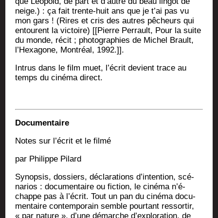
que Léo­pold, de part et d’autre du beau lin­got de
neige.) : ça fait trente-huit ans que je t’ai pas vu
mon gars ! (Rires et cris des autres pêcheurs qui
entourent la vic­toire) [[Pierre Per­rault, Pour la suite
du monde, récit ; pho­to­gra­phies de Michel Brault,
l’Hexagone, Mont­réal, 1992.]].
Intrus dans le film muet, l’écrit devient trace au
temps du ciné­ma direct.
Docu­men­taire
Notes sur l’écrit et le filmé
par Phi­lippe Pilard
Synop­sis, dos­siers, décla­ra­tions d’in­ten­tion, scé­
na­rios : docu­men­taire ou fic­tion, le ciné­ma n’é­
chappe pas à l’écrit. Tout un pan du ciné­ma docu­
men­taire contem­po­rain semble pour­tant res­sor­tir,
« par nature », d’une démarche d’exploration, de