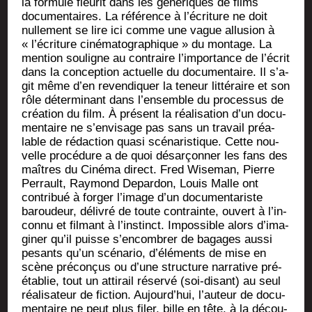
la for­mule fleu­rit dans les géné­riques de films
docu­men­taires. La réfé­rence à l’é­cri­ture ne doit
nul­le­ment se lire ici comme une vague allu­sion à
« l’é­cri­ture ciné­ma­to­gra­phique » du mon­tage. La
men­tion sou­ligne au contraire l’im­por­tance de l’é­crit
dans la concep­tion actuelle du docu­men­taire. Il s’a­
git même d’en reven­di­quer la teneur lit­té­raire et son
rôle déter­mi­nant dans l’en­semble du pro­ces­sus de
créa­tion du film. À pré­sent la réa­li­sa­tion d’un docu­
men­taire ne s’en­vi­sage pas sans un tra­vail préa­
lable de rédac­tion qua­si scé­na­ris­tique. Cette nou­
velle pro­cé­dure a de quoi désar­çon­ner les fans des
maîtres du Ciné­ma direct. Fred Wise­man, Pierre
Per­rault, Ray­mond Depar­don, Louis Malle ont
contri­bué à for­ger l’i­mage d’un docu­men­ta­riste
barou­deur, déli­vré de toute contrainte, ouvert à l’in­
con­nu et fil­mant à l’ins­tinct. Impos­sible alors d’i­ma­
gi­ner qu’il puisse s’en­com­brer de bagages aus­si
pesants qu’un scé­na­rio, d’élé­ments de mise en
scène pré­con­çus ou d’une struc­ture nar­ra­tive pré­
éta­blie, tout un atti­rail réser­vé (soi-disant) au seul
réa­li­sa­teur de fic­tion. Aujourd’­hui, l’auteur de docu­
men­taire ne peut plus filer, bille en tête, à la décou­