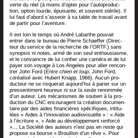
verte du réel (à moins d’op­ter pour l’au­to­pro­duc­
tion, option lourde, épui­sante, et sou­vent sté­rile). Il
lui faut d’a­bord s’as­seoir à sa table de tra­vail avant
de par­tir pour l’aventure.
II est loin le temps où André Labarthe pou­vait
entrer dans le bureau de Pierre Schaef­fer (Direc­
teur du ser­vice de la recherche de l’ORTF.) sans
synop­sis ni notes, armé de son seul enthou­siasme,
et le convaincre de lui confier une camé­ra et de lui
payer son voyage à Los Angeles pour aller ren­con­
trer John Ford (
Entre chien et loup
, John Ford,
coréa­li­sé avec Hubert Knapp, 1966). Aucun pro­
duc­teur ne se ris­que­rait aujourd’­hui à parier sur un
pres­sen­ti­ment heu­reux ni sur la seule renom­mée
d’un auteur. Les méca­nismes de sou­tien à la pro­
duc­tion du CNC encou­ragent la créa­tion docu­men­
taire par des aides finan­cières spé­ci­fiques, inti­tu­
lées « Aides à l’in­no­va­tion audio­vi­suelle » : « Aide
à l’écriture », « Aide au déve­lop­pe­ment ren­for­cé
»… La Socié­té des auteurs n’est pas en reste qui
pro­pose sa bourse « Brouillon d’un rêve ». Pour