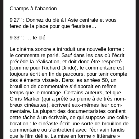
Champs à l’abandon
9’27’’ : Don­nez du blé à l’Asie cen­trale et vous
ferez de la place pour que fleurisse…
9’33’’ : … le blé
Le ciné­ma sonore a intro­duit une nou­velle forme :
le com­men­taire par­lé. Sauf dans les cas où l’écrit
pré­cède la réa­li­sa­tion, et doit donc être res­pec­té
(comme pour Richard Din­do), le com­men­taire est
tou­jours écrit en fin de par­cours, pour tenir compte
des élé­ments visuels. Dans les années 50, un
brouillon de com­men­taire s’élaborait en même
temps que le mon­tage. Cer­tains auteurs, tel que
Chris Mar­ker (qui a prê­té sa plume à de très nom­
breux cinéastes), écrivent eux-mêmes leur com­
men­taire. La plu­part des docu­men­ta­ristes confient
cette tâche à un écri­vain, ce qui sup­pose une col­la­
bo­ra­tion : le cinéaste écrit une sorte de brouillon de
com­men­taire ou s’entretient avec l’écrivain tan­dis
que le film défile. La mise en forme « lit­té­raire »