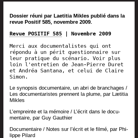
Dos­sier réuni par Lae­ti­tia Mikles publié dans la
revue Posi­tif 585, novembre 2009.
Revue POSITIF 585
 | Novembre 2009
Merci aux documentalistes qui ont 
répondu à un périt questionnaire sur 
leur pratique du scénario. Voir plus 
loin l'entretien de Jean-Pierre Duret 
et Andréa Santana, et celui de Claire 
Simon.
Le synop­sis docu­men­taire, un abri de bran­chages /
Les docu­men­ta­ristes prennent la plume, par Læti­tia
Mikles
L’empreinte et la mémoire / L’écrit dans le docu­
men­taire, par Guy Gauthier
Docu­men­taire / Notes sur l’écrit et le fil­mé, par Phi­
lippe Pilard