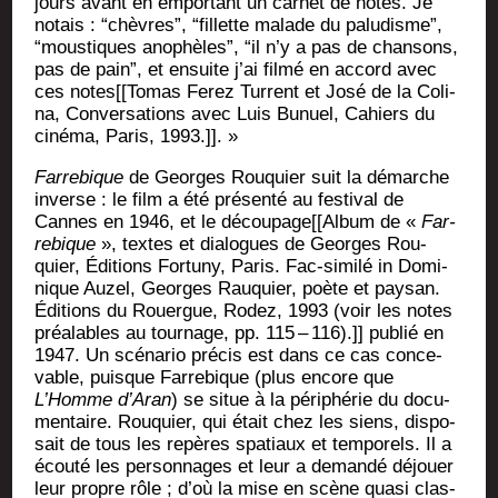
jours avant en empor­tant un car­net de notes. Je
notais : “chèvres”, “fillette malade du palu­disme”,
“mous­tiques ano­phèles”, “il n’y a pas de chan­sons,
pas de pain”, et ensuite j’ai fil­mé en accord avec
ces notes[[Tomas Ferez Turrent et José de la Coli­
na, Conver­sa­tions avec Luis Bunuel, Cahiers du
ciné­ma, Paris, 1993.]]. »
Far­re­bique
de Georges Rou­quier suit la démarche
inverse : le film a été pré­sen­té au fes­ti­val de
Cannes en 1946, et le découpage[[Album de «
Far­
re­bique
», textes et dia­logues de Georges Rou­
quier, Édi­tions For­tu­ny, Paris. Fac-simi­lé in Domi­
nique Auzel, Georges Rau­quier, poète et pay­san.
Édi­tions du Rouergue, Rodez, 1993 (voir les notes
préa­lables au tour­nage, pp. 115 – 116).]] publié en
1947. Un scé­na­rio pré­cis est dans ce cas conce­
vable, puisque Far­re­bique (plus encore que
L’Homme d’A­ran
) se situe à la péri­phé­rie du docu­
men­taire. Rou­quier, qui était chez les siens, dis­po­
sait de tous les repères spa­tiaux et tem­po­rels. Il a
écou­té les per­son­nages et leur a deman­dé déjouer
leur propre rôle ; d’où la mise en scène qua­si clas­