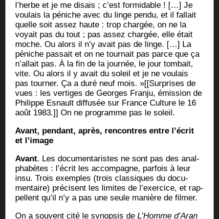
l’herbe et je me disais ; c’est for­mi­dable ! […] Je
vou­lais la péniche avec du linge pen­du, et il fal­lait
quelle soit assez haute : trop char­gée, on ne la
voyait pas du tout ; pas assez char­gée, elle était
moche. Ou alors il n’y avait pas de linge. […] La
péniche pas­sait et on ne tour­nait pas parce que ça
n’allait pas. À la fin de la jour­née, le jour tom­bait,
vite. Ou alors il y avait du soleil et je ne vou­lais
pas tour­ner. Ça a duré neuf mois. »[[Sur­prises de
vues : les ver­tiges de Georges Fran­ju, émis­sion de
Phi­lippe Esnault dif­fu­sée sur France Culture le 16
août 1983.]] On ne pro­gramme pas le soleil.
Avant, pen­dant, après, ren­contres entre l’é­crit
et l’image
Avant
. Les docu­men­ta­ristes ne sont pas des anal­
pha­bètes : l’é­crit les accom­pagne, par­fois à leur
insu. Trois exemples (trois clas­siques du docu­
men­taire) pré­cisent les limites de l’exer­cice, et rap­
pellent qu’il n’y a pas une seule manière de filmer.
On a sou­vent cité le synop­sis de
L’Homme d’A­ran