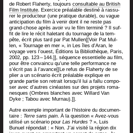
de Robert Fla­her­ty, tou­jours
consul­table au Bri­tish
Film Ins­ti­tute
. Exer­cice préa­lable des­ti­né à ras­su­
rer le pro­duc­teur (une pra­tique durable), ou vague
anti­ci­pa­tion du film à venir dont il ne reste pas
grand-chose après avoir vu le film ter­mi­né ? Il suf­
fit de lire le récit hale­tant du tour­nage de la tem­
pête, écrit plus tard par Pat Mullen[[Voir Pat Mul­
len, « Tour­nage en mer », in Les îles d’A­ran, le
voyage vers l’ouest, Édi­tions la Biblio­thèque, Paris,
2002, pp. 123 – 144.]], séquence essen­tielle au film,
pour être convain­cu qu’une telle per­for­mance ne
s’é­crit pas à l’avance[[Le refus de Fla­her­ty de se
plier a un scé­na­rio écrit préa­lable explique en
grande par­tie son retrait lors­qu’il lui a fal­lu com­po­
ser avec d’autres cinéastes sur des pro­jets roma­
nesques (Ombres blanches avec Willard Van
Dyke ; Tabou avec Murnau).]].
Autre exemple impor­tant de l’his­toire du docu­men­
taire :
Terre sans pain
. À la ques­tion « Avez-vous
uti­li­sé un scé­na­rio pour
Las Hurdes
? », Luis
Bunuel répon­dait : « Non. J’ai visi­té la région dix