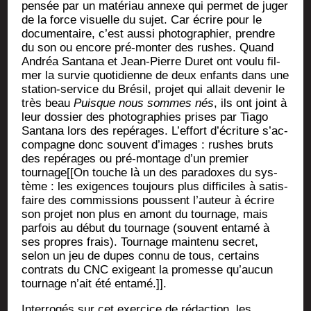
pen­sée par un maté­riau annexe qui per­met de juger
de la force visuelle du sujet. Car écrire pour le
docu­men­taire, c’est aus­si pho­to­gra­phier, prendre
du son ou encore pré-mon­ter des rushes. Quand
Andréa San­ta­na et Jean-Pierre Duret ont vou­lu fil­
mer la sur­vie quo­ti­dienne de deux enfants dans une
sta­tion-ser­vice du Bré­sil, pro­jet qui allait deve­nir le
très beau
Puisque nous sommes nés
, ils ont joint à
leur dos­sier des pho­to­gra­phies prises par Tia­go
San­ta­na lors des repé­rages. L’effort d’é­cri­ture s’ac­
com­pagne donc sou­vent d’i­mages : rushes bruts
des repé­rages ou pré-mon­tage d’un pre­mier
tournage[[On touche là un des para­doxes du sys­
tème : les exi­gences tou­jours plus dif­fi­ciles à satis­
faire des com­mis­sions poussent l’au­teur à écrire
son pro­jet non plus en amont du tour­nage, mais
par­fois au début du tour­nage (sou­vent enta­mé à
ses propres frais). Tour­nage main­te­nu secret,
selon un jeu de dupes connu de tous, cer­tains
contrats du CNC exi­geant la pro­messe qu’au­cun
tour­nage n’ait été entamé.]].
Inter­ro­gés sur cet exer­cice de rédac­tion, les