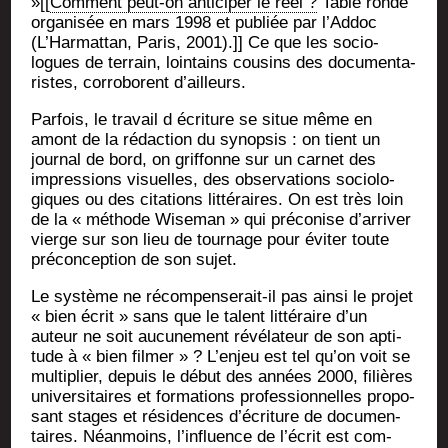
»[[
Com­ment peut-on anti­ci­per le réel ?
Table ronde
orga­ni­sée en mars 1998 et publiée par l’Ad­doc
(L’Har­mat­tan, Paris, 2001).]] Ce que les socio­
logues de ter­rain, loin­tains cou­sins des docu­men­ta­
ristes, cor­ro­borent d’ailleurs.
Par­fois, le tra­vail d écri­ture se situe même en
amont de la rédac­tion du synop­sis : on tient un
jour­nal de bord, on grif­fonne sur un car­net des
impres­sions visuelles, des obser­va­tions socio­lo­
giques ou des cita­tions lit­té­raires. On est très loin
de la « méthode Wise­man » qui pré­co­nise d’ar­ri­ver
vierge sur son lieu de tour­nage pour évi­ter toute
pré­con­cep­tion de son sujet.
Le sys­tème ne récom­pen­se­rait-il pas ain­si le pro­jet
« bien écrit » sans que le talent lit­té­raire d’un
auteur ne soit aucu­ne­ment révé­la­teur de son apti­
tude à « bien fil­mer » ? L’en­jeu est tel qu’on voit se
mul­ti­plier, depuis le début des années 2000, filières
uni­ver­si­taires et for­ma­tions pro­fes­sion­nelles pro­po­
sant stages et rési­dences d’é­cri­ture de docu­men­
taires. Néan­moins, l’in­fluence de l’é­crit est com­