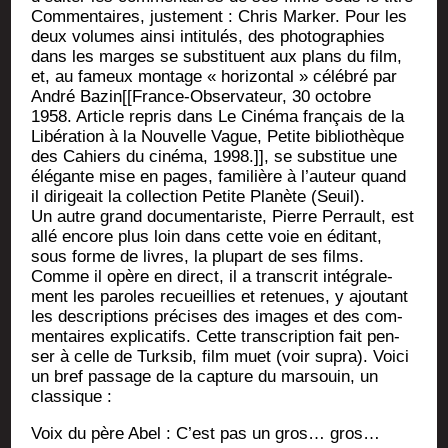
Com­men­taires, jus­te­ment : Chris Mar­ker. Pour les
deux volumes ain­si inti­tu­lés, des pho­to­gra­phies
dans les marges se sub­sti­tuent aux plans du film,
et, au fameux mon­tage « hori­zon­tal » célé­bré par
André Bazin[[France-Observateur, 30 octobre
1958. Article repris dans Le Ciné­ma fran­çais de la
Libé­ra­tion à la Nou­velle Vague, Petite biblio­thèque
des Cahiers du ciné­ma, 1998.]], se sub­sti­tue une
élé­gante mise en pages, fami­lière à l’auteur quand
il diri­geait la col­lec­tion Petite Pla­nète (Seuil).
Un autre grand docu­men­ta­riste, Pierre Per­rault, est
allé encore plus loin dans cette voie en édi­tant,
sous forme de livres, la plu­part de ses films.
Comme il opère en direct, il a trans­crit inté­gra­le­
ment les paroles recueillies et rete­nues, y ajou­tant
les des­crip­tions pré­cises des images et des com­
men­taires expli­ca­tifs. Cette trans­crip­tion fait pen­
ser à celle de Turk­sib, film muet (voir supra). Voi­ci
un bref pas­sage de la cap­ture du mar­souin, un
classique :
Voix du père Abel : C’est pas un gros… gros…