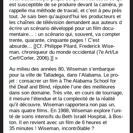
est sus­cep­tible de se pro­duire devant la camé­ra, je
rap­pelle ma méthode de tra­vail, et c’est à peu près
tout. Je sais bien qu’au­jourd’­hui les pro­duc­teurs et
les chaînes de télé­vi­sion demandent aux auteurs d
écrire un scé­na­rio déve­lop­pé pour un film docu­
men­taire… : un scé­na­rio qui, sou­vent, va comp­ter
trente, qua­rante, cin­quante pages ! C’est
absurde… [[Cf. Phi­lippe Pilard, Fre­de­rick Wise­
man, chro­ni­queur du monde occi­den­tal (7e Art/Le
Cerf/Corler, 2006).]] »
Au milieu des années 80, Wise­man s’embarque
pour la ville de Tal­la­de­ga, dans l’A­la­ba­ma. Le pro­
jet : consa­crer un film à The Ala­ba­ma School for
thé Deaf and Blind, répu­tée l’une des meilleures
dans son domaine. Très vite, en cours de tour­nage,
il mesure l’étendue et la com­plexi­té de la réa­li­té
qu’il découvre. Wise­man rap­por­te­ra non pas un,
mais quatre films. En 1988, Wise­man explore l’u­ni­
té de soins inten­sifs du Beth Israël Hos­pi­tal, à Bos­
ton. Il en revient avec un film de 6 heures et
35 minutes ! Wise­man, incontrôlable ?