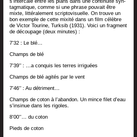
s’in­ter­cale entre les plans dans une conti­nui­té syn­
tag­ma­tique, comme si une phrase pou­vait être
mixte, lit­té­ra­le­ment scrip­to­vi­suelle. On trouve un
bon exemple de cette mixi­té dans un film célèbre
de Vic­tor Tou­rine, Turk­sib (1931). Voi­ci un frag­ment
de décou­page (deux minutes) :
7’32 : Le blé…
Champs de blé
7’39’’ : …a conquis les terres irriguées
Champs de blé agi­tés par le vent
7’46’’ : Au détriment…
Champs de coton à l’abandon. Un mince filet d’eau
s’insinue dans les rigoles.
8’00’’… du coton
Pieds de coton