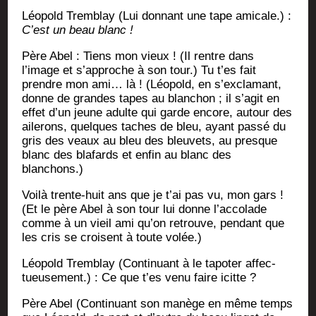
Léo­pold Trem­blay (Lui don­nant une tape ami­cale.) :
C’est un beau blanc !
Père Abel : Tiens mon vieux ! (Il rentre dans
l’image et s’approche à son tour.) Tu t’es fait
prendre mon ami… là ! (Léo­pold, en s’exclamant,
donne de grandes tapes au blan­chon ; il s’agit en
effet d’un jeune adulte qui garde encore, autour des
aile­rons, quelques taches de bleu, ayant pas­sé du
gris des veaux au bleu des bleu­vets, au presque
blanc des bla­fards et enfin au blanc des
blanchons.)
Voi­là trente-huit ans que je t’ai pas vu, mon gars !
(Et le père Abel à son tour lui donne l’accolade
comme à un vieil ami qu’on retrouve, pen­dant que
les cris se croisent à toute volée.)
Léo­pold Trem­blay (Conti­nuant à le tapo­ter affec­
tueu­se­ment.) : Ce que t’es venu faire icitte ?
Père Abel (Conti­nuant son manège en même temps