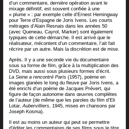
d’un com­men­taire, der­nière opé­ra­tion avant le
mixage défi­ni­tif, est sou­vent confiée à une
« plume » : par exemple celle d’Ernest Heming­way
pour Terre d’Espagne de Joris Ivens. Les courts
métrages d’Alain Resnais dans les années 50
(avec Que­neau, Cay­rol, Mar­ker) sont éga­le­ment
typiques de cette démarche. Il est arri­vé que le
réa­li­sa­teur, mécon­tent d’un com­men­taire, l’ait fait
récrire par un autre. Mais la dis­cré­tion est de mise.
Après. Il y a une seconde vie du docu­men­taire
sous sa forme de film, grâce à la mul­ti­pli­ca­tion des
DVD, mais aus­si sous plu­sieurs formes d’écrit.
La Seine a ren­con­tré Paris
(1957), poème en
images gla­nées le long du fleuve par Joris Ivens, a
été enri­chi d’un poème de Jacques Pré­vert, qui
figure de façon auto­nome dans œuvres com­plètes
de l’auteur (de même que les paroles du film d’Eli
Lotar,
Auber­vil­liers
, 1945, mises en chan­sons par
Joseph Kosma).
Il est au moins un auteur qui peut se per­mettre
d’éditer les com­men­taires de ses films sous le titre