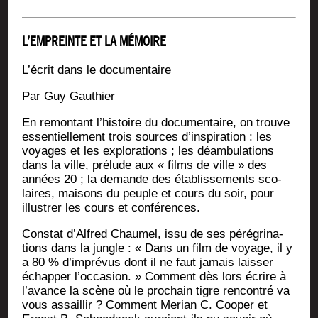
L’EMPREINTE ET LA MÉMOIRE
L’écrit dans le documentaire
Par Guy Gauthier
En remon­tant l’his­toire du docu­men­taire, on trouve
essen­tiel­le­ment trois sources d’ins­pi­ra­tion : les
voyages et les explo­ra­tions ; les déam­bu­la­tions
dans la ville, pré­lude aux « films de ville » des
années 20 ; la demande des éta­blis­se­ments sco­
laires, mai­sons du peuple et cours du soir, pour
illus­trer les cours et conférences.
Constat d’Al­fred Chau­mel, issu de ses péré­gri­na­
tions dans la jungle : « Dans un film de voyage, il y
a 80 % d’im­pré­vus dont il ne faut jamais lais­ser
échap­per l’oc­ca­sion. » Com­ment dès lors écrire à
l’a­vance la scène où le pro­chain tigre ren­con­tré va
vous assaillir ? Com­ment Merian C. Cooper et