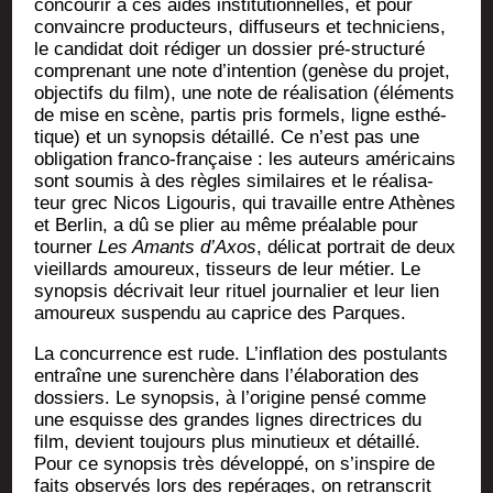
concou­rir à ces aides ins­ti­tu­tion­nelles, et pour
convaincre pro­duc­teurs, dif­fu­seurs et tech­ni­ciens,
le can­di­dat doit rédi­ger un dos­sier pré-struc­tu­ré
com­pre­nant une note d’in­ten­tion (genèse du pro­jet,
objec­tifs du film), une note de réa­li­sa­tion (élé­ments
de mise en scène, par­tis pris for­mels, ligne esthé­
tique) et un synop­sis détaillé. Ce n’est pas une
obli­ga­tion fran­co-fran­çaise : les auteurs amé­ri­cains
sont sou­mis à des règles simi­laires et le réa­li­sa­
teur grec Nicos Ligou­ris, qui tra­vaille entre Athènes
et Ber­lin, a dû se plier au même préa­lable pour
tour­ner
Les Amants d’Axos
, déli­cat por­trait de deux
vieillards amou­reux, tis­seurs de leur métier. Le
synop­sis décri­vait leur rituel jour­na­lier et leur lien
amou­reux sus­pen­du au caprice des Parques.
La concur­rence est rude. L’in­fla­tion des pos­tu­lants
entraîne une sur­en­chère dans l’é­la­bo­ra­tion des
dos­siers. Le synop­sis, à l’o­ri­gine pen­sé comme
une esquisse des grandes lignes direc­trices du
film, devient tou­jours plus minu­tieux et détaillé.
Pour ce synop­sis très déve­lop­pé, on s’ins­pire de
faits obser­vés lors des repé­rages, on retrans­crit