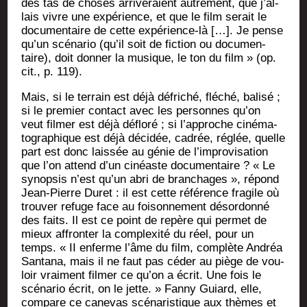
des tas de choses arri­ve­raient autre­ment, que j’al­
lais vivre une expé­rience, et que le film serait le
docu­men­taire de cette expé­rience-là […]. Je pense
qu’un scé­na­rio (qu’il soit de fic­tion ou docu­men­
taire), doit don­ner la musique, le ton du film » (op.
cit., p. 119).
Mais, si le ter­rain est déjà défri­ché, flé­ché, bali­sé ;
si le pre­mier contact avec les per­sonnes qu’on
veut fil­mer est déjà déflo­ré ; si l’ap­proche ciné­ma­
to­gra­phique est déjà déci­dée, cadrée, réglée, quelle
part est donc lais­sée au génie de l’im­pro­vi­sa­tion
que l’on attend d’un cinéaste docu­men­taire ? « Le
synop­sis n’est qu’un abri de bran­chages », répond
Jean-Pierre Duret : il est cette réfé­rence fra­gile où
trou­ver refuge face au foi­son­ne­ment désor­don­né
des faits. Il est ce point de repère qui per­met de
mieux affron­ter la com­plexi­té du réel, pour un
temps. « II enferme l’âme du film, com­plète Andréa
San­ta­na, mais il ne faut pas céder au piège de vou­
loir vrai­ment fil­mer ce qu’on a écrit. Une fois le
scé­na­rio écrit, on le jette. » Fan­ny Guiard, elle,
com­pare ce cane­vas scé­na­ris­tique aux thèmes et