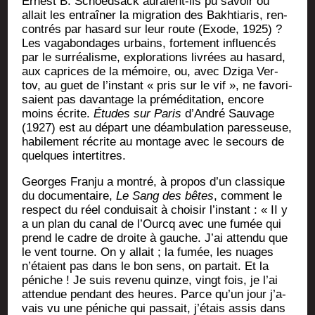
Ernest B. Schoed­sack auraient-ils pu savoir où
allait les entraî­ner la migra­tion des Bakh­tia­ris, ren­
con­trés par hasard sur leur route (Exode, 1925) ?
Les vaga­bon­dages urbains, for­te­ment influen­cés
par le sur­réa­lisme, explo­ra­tions livrées au hasard,
aux caprices de la mémoire, ou, avec Dzi­ga Ver­
tov, au guet de l’ins­tant « pris sur le vif », ne favo­ri­
saient pas davan­tage la pré­mé­di­ta­tion, encore
moins écrite.
Études sur Paris
d’An­dré Sau­vage
(1927) est au départ une déam­bu­la­tion pares­seuse,
habi­le­ment récrite au mon­tage avec le secours de
quelques intertitres.
Georges Fran­ju a mon­tré, à pro­pos d’un clas­sique
du docu­men­taire,
Le Sang des bêtes
, com­ment le
res­pect du réel condui­sait à choi­sir l’ins­tant : « II y
a un plan du canal de l’Ourcq avec une fumée qui
prend le cadre de droite à gauche. J’ai atten­du que
le vent tourne. On y allait ; la fumée, les nuages
n’é­taient pas dans le bon sens, on par­tait. Et la
péniche ! Je suis reve­nu quinze, vingt fois, je l’ai
atten­due pen­dant des heures. Parce qu’un jour j’a­
vais vu une péniche qui pas­sait, j’é­tais assis dans