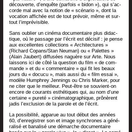
décou­verte, d’en­quête (par­fois « bidon »), qui s’ac­
corde mal avec la notion de « scé­na­rio », dont la
voca­tion affi­chée est de tout pré­voir, même et sur­
tout l’imprévisible.
Sans oublier un ciné­ma docu­men­taire plus didac­
tique, où le pas­sage par l’é­crit est déci­sif : je pense
aux excel­lentes col­lec­tions « Archi­tec­tures »
(Richard Copans/Stan Neu­man) ou « Palettes »
(Alain Jau­bert) dif­fu­sées naguère sur Arte. Nous
lais­sons ici de côté la ques­tion du film « de com­
mande » et du « com­men­taire » qui fit les beaux
jours du « docu­cu », mais aus­si du « film essai »,
modèle Hum­phrey Jen­nings ou Chris Mar­ker, pour
ne citer que le meilleur. Peut-être se sou­vient-on
encore de cou­rants esthé­tiques qui, au nom d’une
cer­taine « pure­té » ciné­ma­to­gra­phique, prô­nèrent
jadis l’ex­clu­sion de la parole et de l’écrit.
La pos­si­bi­li­té, appa­rue au tout début des années
60, d’en­re­gis­trer son et image syn­chrones a géné­
ra­li­sé et bana­li­sé une démarche docu­men­taire