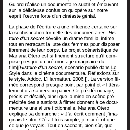
Guiard réa­lise un docu­men­taire sub­til et émou­vant
sur la déli­cieuse confu­sion qu’o­père sur notre
esprit l’œuvre forte d’un cinéaste génial.
La phase de l’é­cri­ture a une influence cer­taine sur
la sophis­ti­ca­tion for­melle des docu­men­taires.
His­
toire d’un secret
dévoile un drame fami­lial intime
tout en retra­çant la lutte des femmes pour dis­po­ser
libre­ment de leur corps. Le pro­jet scé­na­ris­tique de
Maria­na Ote­ro est si fine­ment struc­tu­ré qu’il com­
pose presque un pré-mon­tage ima­gi­naire du
film[[
His­toire d’un secret
, scé­na­rio publié dans
Le
Style dans le ciné­ma docu­men­taire
. Réflexions sur
le style, Addoc, L’Harmattan, 2006.]]. La ver­sion fil­
mée cor­res­pond presque point par point et « lit­té­ra­
le­ment » à sa ver­sion papier. Ce pré-décou­page,
pré­cis et détaillé, ain­si que la mise en scène pré­
mé­di­tée des situa­tions à fil­mer donnent à ce docu­
men­taire une allure fic­tion­nelle. Maria­na Ote­ro
explique sa démarche : « J’ai écrit com­ment j’i­ma­
gi­nais le film. C’é­tait très simple, je n’ai écrit que
ce que je voyais. Tout en sachant, bien sûr, que