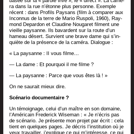
basée sur la « parole vive », le « direct ». La camé­
ra dans la rue n’étonne plus per­sonne. Exemple
récent : dans Pro­fils Pay­sans (film à com­pa­rer aux
Incon­nus de la terre de Mario Rus­po­li, 1960), Ray­
mond Depar­don et Clau­dine Nou­ga­ret filment une
vieille pay­sanne. Ils bavardent sur la route d’un
hameau désert. Sur­vient une brave dame qui s’in­
quiète de la pré­sence de la camé­ra. Dialogue :
« La pay­sanne : II vous filme…
— La dame : Et pour­quoi il me filme ?
— La pay­sanne : Parce que vous êtes là ! »
On ne sau­rait mieux dire.
Scé­na­rio documentaire ?
Un témoi­gnage, celui d’un maître en son domaine,
l’A­mé­ri­cain Fre­de­rick Wise­man : « Je n’é­cris pas
de scé­na­rio. Je pré­sente mon pro­jet par écrit : cela
tient en quelques pages. Je décris l’ins­ti­tu­tion où je
veux tra­vailler, j’explique ce qui m’intéresse, ce qui