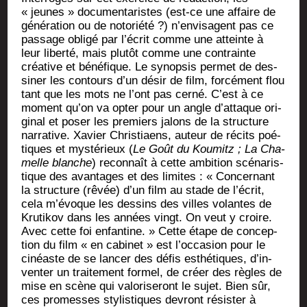
« jeunes » docu­men­ta­ristes (est-ce une affaire de
géné­ra­tion ou de noto­rié­té ?) n’en­vi­sagent pas ce
pas­sage obli­gé par l’é­crit comme une atteinte à
leur liber­té, mais plu­tôt comme une contrainte
créa­tive et béné­fique. Le synop­sis per­met de des­
si­ner les contours d’un désir de film, for­cé­ment flou
tant que les mots ne l’ont pas cer­né. C’est à ce
moment qu’on va opter pour un angle d’at­taque ori­
gi­nal et poser les pre­miers jalons de la struc­ture
nar­ra­tive. Xavier Chris­tiaens, auteur de récits poé­
tiques et mys­té­rieux (
Le Goût du Kou­mitz ; La Cha­
melle blanche
) recon­naît à cette ambi­tion scé­na­ris­
tique des avan­tages et des limites : « Concer­nant
la struc­ture (rêvée) d’un film au stade de l’é­crit,
cela m’évoque les des­sins des villes volantes de
Kru­ti­kov dans les années vingt. On veut y croire.
Avec cette foi enfan­tine. » Cette étape de concep­
tion du film « en cabi­net » est l’oc­ca­sion pour le
cinéaste de se lan­cer des défis esthé­tiques, d’in­
ven­ter un trai­te­ment for­mel, de créer des règles de
mise en scène qui valo­ri­se­ront le sujet. Bien sûr,
ces pro­messes sty­lis­tiques devront résis­ter à