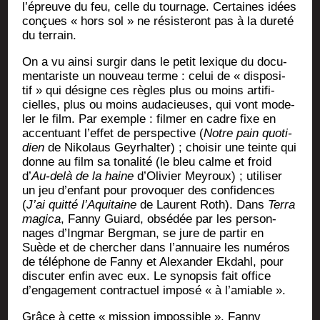
l’épreuve du feu, celle du tour­nage. Cer­taines idées
conçues « hors sol » ne résis­te­ront pas à la dure­té
du terrain.
On a vu ain­si sur­gir dans le petit lexique du docu­
men­ta­riste un nou­veau terme : celui de « dis­po­si­
tif » qui désigne ces règles plus ou moins arti­fi­
cielles, plus ou moins auda­cieuses, qui vont mode­
ler le film. Par exemple : fil­mer en cadre fixe en
accen­tuant l’ef­fet de pers­pec­tive (
Notre pain quo­ti­
dien
de Niko­laus Gey­rhal­ter) ; choi­sir une teinte qui
donne au film sa tona­li­té (le bleu calme et froid
d’
Au-delà de la haine
d’O­li­vier Mey­roux) ; uti­li­ser
un jeu d’en­fant pour pro­vo­quer des confi­dences
(
J’ai quit­té l’A­qui­taine
de Laurent Roth). Dans
Ter­ra
magi­ca
, Fan­ny Guiard, obsé­dée par les per­son­
nages d’Ing­mar Berg­man, se jure de par­tir en
Suède et de cher­cher dans l’an­nuaire les numé­ros
de télé­phone de Fan­ny et Alexan­der Ekdahl, pour
dis­cu­ter enfin avec eux. Le synop­sis fait office
d’en­ga­ge­ment contrac­tuel impo­sé « à l’amiable ».
Grâce à cette « mis­sion impos­sible », Fan­ny