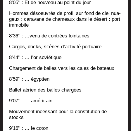
8’05’’ : Et de nou­veau au point du jour
Hommes désoeu­vrés de pro­fil sur fond de ciel nua­
geux ; cara­vane de cha­meaux dans le désert ; port
immobile
8’36’’ : …venu de contrées lointaines
Car­gos, docks, scènes d’activité portuaire
8’44’’ : … l’or soviétique
Char­ge­ment de balles vers les cales de bateaux
8’59’’ : … égyptien
Bal­let aérien des balles chargées
9’07’’ : … américain
Mou­ve­ment inces­sant pour la consti­tu­tion de
stocks
9’16’’ : … le coton