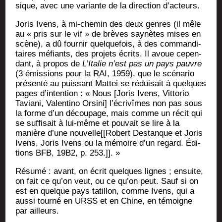
sique, avec une variante de la direc­tion d’acteurs.
Joris Ivens, à mi-che­min des deux genres (il mêle
au « pris sur le vif » de brèves say­nètes mises en
scène), a dû four­nir quel­que­fois, à des com­man­di­
taires méfiants, des pro­jets écrits. Il avoue cepen­
dant, à pro­pos de
L’I­ta­lie n’est pas un pays pauvre
(3 émis­sions pour la RAI, 1959), que le scé­na­rio
pré­sen­té au puis­sant Mat­tei se rédui­sait à quelques
pages d’in­ten­tion : « Nous [Joris Ivens, Vit­to­rio
Tavia­ni, Valen­ti­no Orsi­ni] l’écrivîmes non pas sous
la forme d’un décou­page, mais comme un récit qui
se suf­fi­sait à lui-même et pou­vait se lire à la
manière d’une nouvelle[[Robert Des­tanque et Joris
Ivens, Joris Ivens ou la mémoire d’un regard. Édi­
tions BFB, 19B2, p. 253.]]. »
Résu­mé : avant, on écrit quelques lignes ; ensuite,
on fait ce qu’on veut, ou ce qu’on peut. Sauf si on
est en quelque pays tatillon, comme Ivens, qui a
aus­si tour­né en URSS et en Chine, en témoigne
par ailleurs.