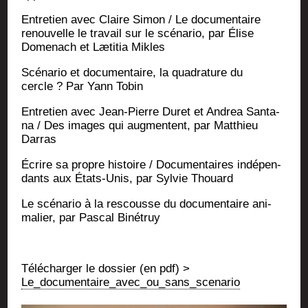
Entre­tien avec Claire Simon / Le docu­men­taire
renou­velle le tra­vail sur le scé­na­rio, par Élise
Dome­nach et Læti­tia Mikles
Scé­na­rio et docu­men­taire, la qua­dra­ture du
cercle ? Par Yann Tobin
Entre­tien avec Jean-Pierre Duret et Andrea San­ta­
na / Des images qui aug­mentent, par Mat­thieu
Darras
Écrire sa propre his­toire / Docu­men­taires indé­pen­
dants aux États-Unis, par Syl­vie Thouard
Le scé­na­rio à la res­cousse du docu­men­taire ani­
ma­lier, par Pas­cal Binétruy
Télé­char­ger le dos­sier (en pdf) >
Le_documentaire_avec_ou_sans_scenario