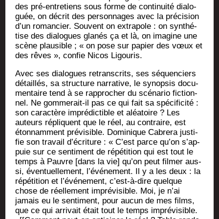
des pré-entre­tiens sous forme de conti­nui­té dia­lo­
guée, on décrit des per­son­nages avec la pré­ci­sion
d’un roman­cier. Sou­vent on extra­pole : on syn­thé­
tise des dia­logues gla­nés ça et là, on ima­gine une
scène plau­sible ; « on pose sur papier des vœux et
des rêves », confie Nicos Ligouris.
Avec ses dia­logues retrans­crits, ses séquen­ciers
détaillés, sa struc­ture nar­ra­tive, le synop­sis docu­
men­taire tend à se rap­pro­cher du scé­na­rio fic­tion­
nel. Ne gom­me­rait-il pas ce qui fait sa spé­ci­fi­ci­té :
son carac­tère impré­dic­tible et aléa­toire ? Les
auteurs répliquent que le réel, au contraire, est
éton­nam­ment pré­vi­sible. Domi­nique Cabre­ra jus­ti­
fie son tra­vail d’é­cri­ture : « C’est parce qu’on s’ap­
puie sur ce sen­ti­ment de répé­ti­tion qui est tout le
temps à Pauvre [dans la vie] qu’on peut fil­mer aus­
si, éven­tuel­le­ment, l’événement. Il y a les deux : la
répé­ti­tion et l’é­vé­ne­ment, c’est-à-dire quelque
chose de réel­le­ment impré­vi­sible. Moi, je n’ai
jamais eu le sen­ti­ment, pour aucun de mes films,
que ce qui arri­vait était tout le temps impré­vi­sible.