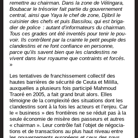
remettre au chair­man. Dans la zone de Vélin­ga­ra,
Bou­ba­car le tré­so­rier fait par­tie du gou­ver­ne­ment
cen­tral, ain­si que Yaya le chef de zone, Dji­bril le
cui­si­nier des chefs et puis Bas­si­lou, qui est bri­ga­
dier de police : autant d’informateurs du chair­man.
Tous ces grades ont été inven­tés pour tenir le pou­
voir. Ils contrôlent par la crainte le petit peuple des
clan­des­tins et ne font confiance en per­sonne,
parce qu’ils savent bien que les clan­des­tins ne
vivent dans leur royaume que contraints et for­cés.
»
Les ten­ta­tives de fran­chis­se­ment col­lec­tif des
hautes bar­rières de sécu­ri­té de Ceu­ta et Milil­la,
aux­quelles a plu­sieurs fois par­ti­ci­pé Mah­moud
Trao­ré en 2005, a fait grand bruit alors. Elles
témoigne de la com­plexi­té des situa­tions dont les
clan­des­tins sont à la fois les acteurs et l’enjeu. Car
le « busi­ness » des fron­tières ne se réduit pas à la
seule éco­no­mie de misère des pas­seurs et autres
« chair­man ». Leur contrôle fait l’objet de négo­cia­
tions et de tran­sac­tions au plus haut niveau entre
les gou­ver­ne­ments euro­péens et ceux des pays