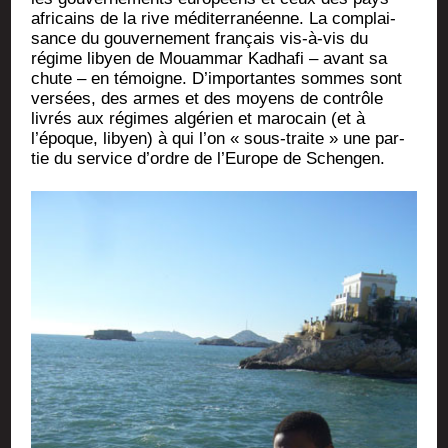
afri­cains de la rive médi­ter­ra­néenne. La com­plai­
sance du gou­ver­ne­ment fran­çais vis-à-vis du
régime libyen de Mouam­mar Kadha­fi – avant sa
chute – en témoigne. D’importantes sommes sont
ver­sées, des armes et des moyens de contrôle
livrés aux régimes algé­rien et maro­cain (et à
l’époque, libyen) à qui l’on « sous-traite » une par­
tie du ser­vice d’ordre de l’Europe de Schengen.