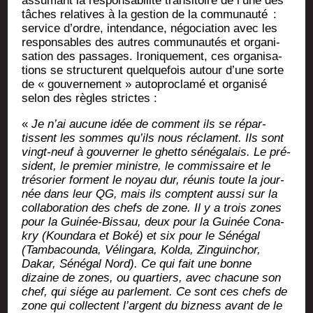
assu­mant la res­pon­sa­bi­li­té tran­si­toire de l’une des
tâches rela­tives à la ges­tion de la com­mu­nau­té :
ser­vice d’ordre, inten­dance, négo­cia­tion avec les
res­pon­sables des autres com­mu­nau­tés et orga­ni­
sa­tion des pas­sages. Iro­ni­que­ment, ces orga­ni­sa­
tions se struc­turent quel­que­fois autour d’une sorte
de « gou­ver­ne­ment » auto­pro­cla­mé et orga­ni­sé
selon des règles strictes :
«
Je n’ai aucune idée de com­ment ils se répar­
tissent les sommes qu’ils nous réclament. Ils sont
vingt-neuf à gou­ver­ner le ghet­to séné­ga­lais. Le pré­
sident, le pre­mier ministre, le com­mis­saire et le
tré­so­rier forment le noyau dur, réunis toute la jour­
née dans leur QG, mais ils comptent aus­si sur la
col­la­bo­ra­tion des chefs de zone. Il y a trois zones
pour la Gui­née-Bis­sau, deux pour la Gui­née Cona­
kry (Koun­da­ra et Boké) et six pour le Séné­gal
(Tam­ba­coun­da, Vélin­ga­ra, Kol­da, Zin­guin­chor,
Dakar, Séné­gal Nord). Ce qui fait une bonne
dizaine de zones, ou quar­tiers, avec cha­cune son
chef, qui siége au par­le­ment. Ce sont ces chefs de
zone qui col­lectent l’argent du biz­ness avant de le