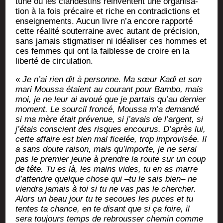
tune où les clan­des­tins réin­ventent une orga­ni­sa­
tion à la fois pré­caire et riche en contra­dic­tions et
ensei­gne­ments. Aucun livre n’a encore rap­por­té
cette réa­li­té sou­ter­raine avec autant de pré­ci­sion,
sans jamais stig­ma­ti­ser ni idéa­li­ser ces hommes et
ces femmes qui ont la fai­blesse de croire en la
liber­té de circulation.
«
Je n’ai rien dit à per­sonne. Ma sœur Kadi et son
mari Mous­sa étaient au cou­rant pour Bam­bo, mais
moi, je ne leur ai avoué que je par­tais qu’au der­nier
moment. Le sour­cil fron­cé, Mous­sa m’a deman­dé
si ma mère était pré­ve­nue, si j’avais de l’argent, si
j’étais conscient des risques encou­rus. D’après lui,
cette affaire est bien mal fice­lée, trop impro­vi­sée. Il
a sans doute rai­son, mais qu’importe, je ne serai
pas le pre­mier jeune à prendre la route sur un coup
de tête. Tu es là, les mains vides, tu en as marre
d’attendre quelque chose qui –tu le sais bien– ne
vien­dra jamais à toi si tu ne vas pas le cher­cher.
Alors un beau jour tu te secoues les puces et tu
tentes ta chance, en te disant que si ça foire, il
sera tou­jours temps de rebrous­ser che­min comme