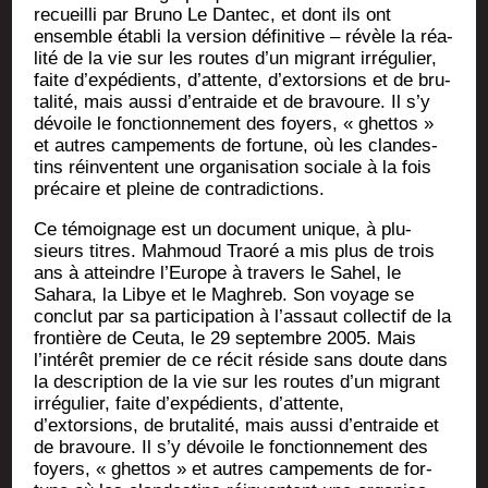
recueilli par Bru­no Le Dan­tec, et dont ils ont
ensemble éta­bli la ver­sion défi­ni­tive – révèle la réa­
li­té de la vie sur les routes d’un migrant irré­gu­lier,
faite d’expédients, d’attente, d’extorsions et de bru­
ta­li­té, mais aus­si d’entraide et de bra­voure. Il s’y
dévoile le fonc­tion­ne­ment des foyers, « ghet­tos »
et autres cam­pe­ments de for­tune, où les clan­des­
tins réin­ventent une orga­ni­sa­tion sociale à la fois
pré­caire et pleine de contradictions.
Ce témoi­gnage est un docu­ment unique, à plu­
sieurs titres. Mah­moud Trao­ré a mis plus de trois
ans à atteindre l’Europe à tra­vers le Sahel, le
Saha­ra, la Libye et le Magh­reb. Son voyage se
conclut par sa par­ti­ci­pa­tion à l’assaut col­lec­tif de la
fron­tière de Ceu­ta, le 29 sep­tembre 2005. Mais
l’intérêt pre­mier de ce récit réside sans doute dans
la des­crip­tion de la vie sur les routes d’un migrant
irré­gu­lier, faite d’expédients, d’attente,
d’extorsions, de bru­ta­li­té, mais aus­si d’entraide et
de bra­voure. Il s’y dévoile le fonc­tion­ne­ment des
foyers, « ghet­tos » et autres cam­pe­ments de for­