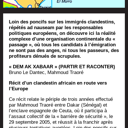
Loin des poncifs sur les immigrés clandestins,
répétés ad nauseam par les responsables
politiques européens, on découvre ici la réalité
complexe d’une organisation continentale du «
passage », où tous les candidats à l’émigration
ne sont pas des anges, ni tous les passeurs, des
profiteurs dénués de scrupules.
« DEM AK XABAAR » (PARTIR ET RACONTER)
Bru­no Le Dan­tec, Mah­moud Traoré
Récit d’un clan­des­tin afri­cain en route vers
l’Europe
Ce récit relate le périple de trois années effec­tué
par Mah­moud Trao­ré entre Dakar (Séné­gal) et
l’enclave espa­gnole de Ceu­ta, où il par­ti­ci­pa à
l’assaut col­lec­tif de la « bar­rière de sécu­ri­té », le
29 sep­tembre 2005, et réus­sit à la fran­chir après
plu­sieurs ten­ta­tives avor­tées. Loin des pon­cifs sur