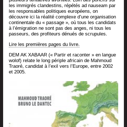
les immi­grés clan­des­tins, répé­tés ad nau­seam par
les res­pon­sables poli­tiques euro­péens, on
découvre ici la réa­li­té com­plexe d’une orga­ni­sa­tion
conti­nen­tale du « pas­sage », où tous les can­di­dats
à l’émigration ne sont pas des anges, ni tous les
pas­seurs, des pro­fi­teurs dénués de scrupules.
Lire les pre­mières pages du livre.
DEM AK XABAAR (« Par­tir et racon­ter » en langue
wolof) relate le long périple afri­cain de Mah­moud
Trao­ré, can­di­dat à l’exil vers l’Europe, entre 2002
et 2005.