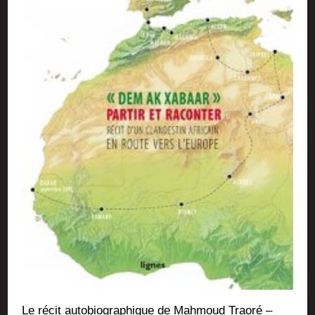
Le récit auto­bio­gra­phique de Mah­moud Trao­ré –