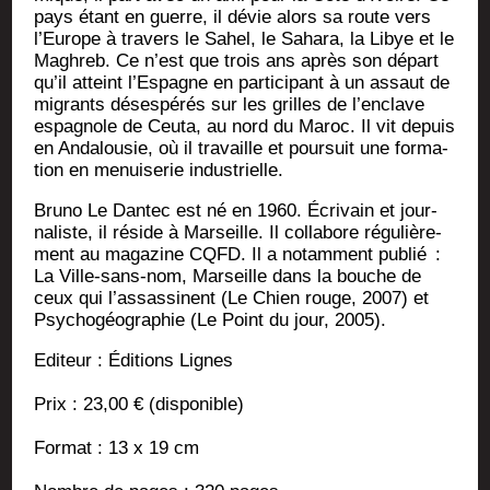
pays étant en guerre, il dévie alors sa route vers
l’Europe à tra­vers le Sahel, le Saha­ra, la Libye et le
Magh­reb. Ce n’est que trois ans après son départ
qu’il atteint l’Espagne en par­ti­ci­pant à un assaut de
migrants déses­pé­rés sur les grilles de l’enclave
espa­gnole de Ceu­ta, au nord du Maroc. Il vit depuis
en Anda­lou­sie, où il tra­vaille et pour­suit une for­ma­
tion en menui­se­rie industrielle.
Bru­no Le Dan­tec est né en 1960. Écri­vain et jour­
na­liste, il réside à Mar­seille. Il col­la­bore régu­liè­re­
ment au maga­zine CQFD. Il a notam­ment publié :
La Ville-sans-nom, Mar­seille dans la bouche de
ceux qui l’assassinent (Le Chien rouge, 2007) et
Psy­cho­géo­gra­phie (Le Point du jour, 2005).
Edi­teur : Édi­tions Lignes
Prix : 23,00 € (dis­po­nible)
For­mat : 13 x 19 cm