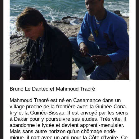
Bru­no Le Dan­tec et Mah­moud Traoré
Mah­moud Trao­ré est né en Casa­mance dans un
vil­lage proche de la fron­tière avec la Gui­née-Cona­
kry et la Gui­née-Bis­sau. Il est envoyé par les siens
à Dakar pour y pour­suivre ses études. Très vite, il
aban­donne le lycée et devient appren­ti-menui­sier.
Mais sans autre hori­zon qu’un chô­mage endé­
mique, il part avec un ami pour la Côte d’Ivoire. Ce