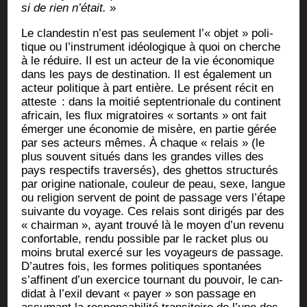
si de rien n’était.
»
Le clan­des­tin n’est pas seule­ment l’« objet » poli­
tique ou l’instrument idéo­lo­gique à quoi on cherche
à le réduire. Il est un acteur de la vie éco­no­mique
dans les pays de des­ti­na­tion. Il est éga­le­ment un
acteur poli­tique à part entière. Le pré­sent récit en
atteste : dans la moi­tié sep­ten­trio­nale du conti­nent
afri­cain, les flux migra­toires « sor­tants » ont fait
émer­ger une éco­no­mie de misère, en par­tie gérée
par ses acteurs mêmes. À chaque « relais » (le
plus sou­vent situés dans les grandes villes des
pays res­pec­tifs tra­ver­sés), des ghet­tos struc­tu­rés
par ori­gine natio­nale, cou­leur de peau, sexe, langue
ou reli­gion servent de point de pas­sage vers l’étape
sui­vante du voyage. Ces relais sont diri­gés par des
« chair­man », ayant trou­vé là le moyen d’un reve­nu
confor­table, ren­du pos­sible par le racket plus ou
moins bru­tal exer­cé sur les voya­geurs de pas­sage.
D’autres fois, les formes poli­tiques spon­ta­nées
s’affinent d’un exer­cice tour­nant du pou­voir, le can­
di­dat à l’exil devant « payer » son pas­sage en