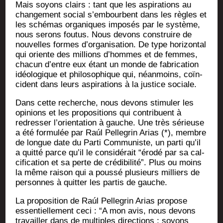
Mais soyons clairs : tant que les aspi­ra­tions au
chan­ge­ment social s’embourbent dans les règles et
les sché­mas orga­niques impo­sés par le sys­tème,
nous serons fou­tus. Nous devons construire de
nou­velles formes d’or­ga­ni­sa­tion. De type hori­zon­tal
qui oriente des mil­lions d’hommes et de femmes,
cha­cun d’entre eux étant un monde de fabri­ca­tion
idéo­lo­gique et phi­lo­so­phique qui, néan­moins, coïn­
cident dans leurs aspi­ra­tions à la jus­tice sociale.
Dans cette recherche, nous devons sti­mu­ler les
opi­nions et les pro­po­si­tions qui contri­buent à
redres­ser l’o­rien­ta­tion à gauche. Une très sérieuse
a été for­mu­lée par Raúl Pel­le­grin Arias (*), membre
de longue date du Par­ti Com­mu­niste, un par­ti qu’il
a quit­té parce qu’il le consi­dé­rait “éro­dé par sa cal­
ci­fi­ca­tion et sa perte de cré­di­bi­li­té”. Plus ou moins
la même rai­son qui a pous­sé plu­sieurs mil­liers de
per­sonnes à quit­ter les par­tis de gauche.
La pro­po­si­tion de Raúl Pel­le­grin Arias pro­pose
essen­tiel­le­ment ceci : “A mon avis, nous devons
tra­vailler dans de mul­tiples direc­tions : soyons