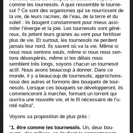
comme les tour­ne­sols. A quoi res­semble le tour­ne­
sol ? Ce sont des orga­nismes qui se nour­rissent de
la vie, de leurs racines, de l’eau, de la terre et du
soleil : ils bougent constam­ment pour mieux assi­
mi­ler l’éner­gie et la joie. Les tour­ne­sols sont géné­
reux, ils jettent leurs graines au vent pour fer­ti­li­ser
plus de vie. Et sur­tout, les tour­ne­sols ne perdent
jamais leur nord. Ils savent où va la vie. Même si
nous nous sen­tons seuls, même si nous nous sen­
tons déses­pé­rés, même si les délais nous
semblent très longs, soyons cha­cun un tour­ne­sol
actif. Nous avons beau­coup à don­ner. Dans ce
monde, il y a beau­coup de tour­ne­sols, appro­chons-
nous des autres et for­mons des bou­quets de tour­
ne­sols. Lorsque ces bou­quets se déve­lop­pe­ront, ils
com­men­ce­ront à mar­cher, for­mant un tor­rent qui
ouvri­ra une nou­velle vie, et le fil néces­saire de l’u­
ni­té naîtra”.
Voyons sa pro­po­si­tion de plus près :
“
1. être comme les tour­ne­sols.
Un, deux bou­