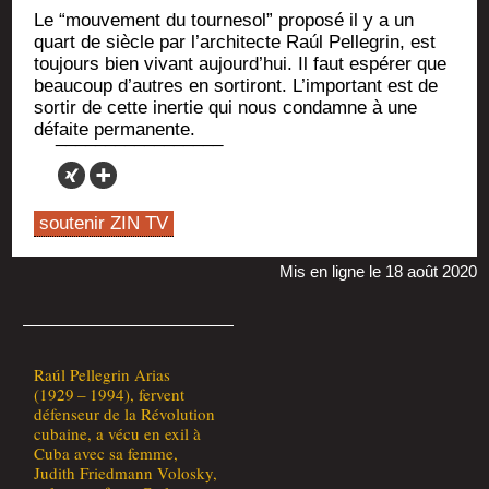
Le “mou­ve­ment du tour­ne­sol” pro­po­sé il y a un
quart de siècle par l’ar­chi­tecte Raúl Pel­le­grin, est
tou­jours bien vivant aujourd’­hui. Il faut espé­rer que
beau­coup d’autres en sor­ti­ront. L’im­por­tant est de
sor­tir de cette iner­tie qui nous condamne à une
défaite permanente.
soutenir ZIN TV
Mis en ligne le 18 août 2020
Raúl Pel­le­grin Arias
(1929 – 1994), fervent
défen­seur de la Révo­lu­tion
cubaine, a vécu en exil à
Cuba avec sa femme,
Judith Fried­mann Volos­ky,