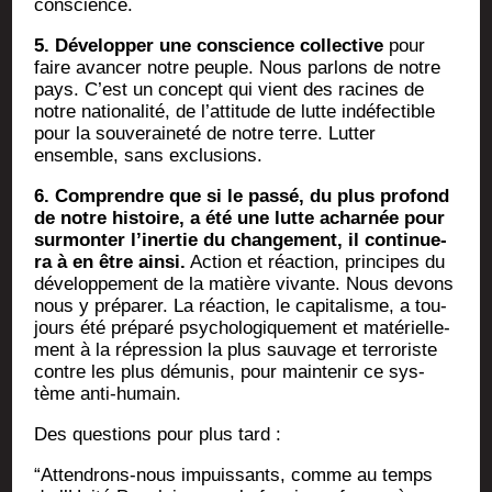
conscience.
5. Déve­lop­per une conscience col­lec­tive
pour
faire avan­cer notre peuple. Nous par­lons de notre
pays. C’est un concept qui vient des racines de
notre natio­na­li­té, de l’at­ti­tude de lutte indé­fec­tible
pour la sou­ve­rai­ne­té de notre terre. Lut­ter
ensemble, sans exclusions.
6. Com­prendre que si le pas­sé, du plus pro­fond
de notre his­toire, a été une lutte achar­née pour
sur­mon­ter l’i­ner­tie du chan­ge­ment, il conti­nue­
ra à en être ain­si.
Action et réac­tion, prin­cipes du
déve­lop­pe­ment de la matière vivante. Nous devons
nous y pré­pa­rer. La réac­tion, le capi­ta­lisme, a tou­
jours été pré­pa­ré psy­cho­lo­gi­que­ment et maté­riel­le­
ment à la répres­sion la plus sau­vage et ter­ro­riste
contre les plus dému­nis, pour main­te­nir ce sys­
tème anti-humain.
Des ques­tions pour plus tard :
“Atten­drons-nous impuis­sants, comme au temps