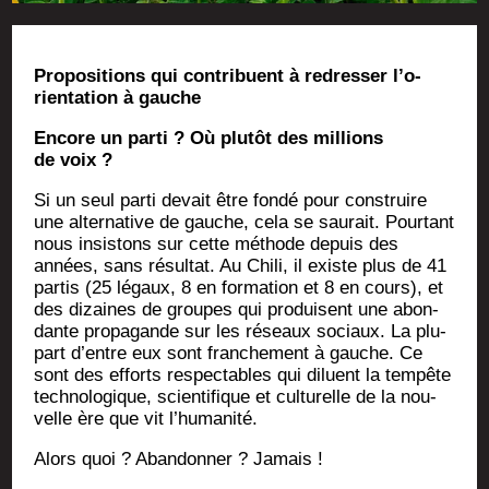
Pro­po­si­tions qui contri­buent à redres­ser l’o­
rien­ta­tion à gauche
Encore un par­ti ? Où plu­tôt des mil­lions
de voix ?
Si un seul par­ti devait être fon­dé pour construire
une alter­na­tive de gauche, cela se sau­rait. Pour­tant
nous insis­tons sur cette méthode depuis des
années, sans résul­tat. Au Chi­li, il existe plus de 41
par­tis (25 légaux, 8 en for­ma­tion et 8 en cours), et
des dizaines de groupes qui pro­duisent une abon­
dante pro­pa­gande sur les réseaux sociaux. La plu­
part d’entre eux sont fran­che­ment à gauche. Ce
sont des efforts res­pec­tables qui diluent la tem­pête
tech­no­lo­gique, scien­ti­fique et cultu­relle de la nou­
velle ère que vit l’humanité.
Alors quoi ? Aban­don­ner ? Jamais !