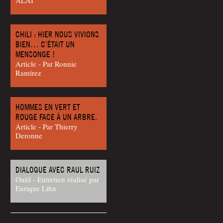
CHILI : HIER NOUS VIVIONS
BIEN… C’ÉTAIT UN
MENSONGE !
Article - Par Ron­nie
Ramirez
HOMMES EN VERT ET
ROUGE FACE À UN ARBRE.
Article - Par Thier­ry
Deronne
DIALOGUE AVEC RAUL RUIZ
Outil - Entretien réalisé par
Enrique Lihn