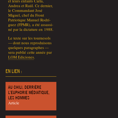
et leurs enfants Car­la,
Andrea et Raúl. Ce der­nier,
le Com­man­dant José
Miguel, chef du Front
Patrio­tique Manuel Rodrí­
guez (FPMR), a été assas­si­
né par la dic­ta­ture en 1988.
Le texte sur les tour­ne­sols
— dont nous repro­dui­sons
quelques para­graphes —
sera publié cette année par
LOM Edi­ciones
.
EN LIEN :
AU CHILI, DERRIÈRE
L’EUPHORIE MÉDIATIQUE,
LES HOMMES
Article