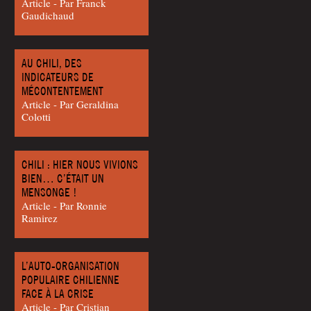
Article - Par Franck
Gaudichaud
AU CHILI, DES
INDICATEURS DE
MÉCONTENTEMENT
Article - Par Geral­di­na
Colotti
CHILI : HIER NOUS VIVIONS
BIEN… C’ÉTAIT UN
MENSONGE !
Article - Par Ron­nie
Ramirez
L’AUTO-ORGANISATION
POPULAIRE CHILIENNE
FACE À LA CRISE
Article - Par Cris­tian