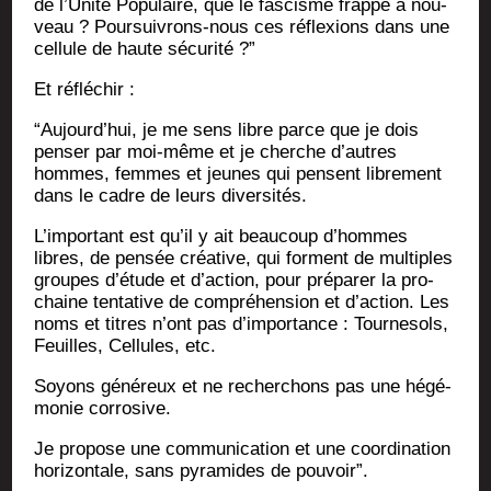
de l’U­ni­té Popu­laire, que le fas­cisme frappe à nou­
veau ? Pour­sui­vrons-nous ces réflexions dans une
cel­lule de haute sécurité ?”
Et réflé­chir :
“Aujourd’­hui, je me sens libre parce que je dois
pen­ser par moi-même et je cherche d’autres
hommes, femmes et jeunes qui pensent libre­ment
dans le cadre de leurs diversités.
L’im­por­tant est qu’il y ait beau­coup d’hommes
libres, de pen­sée créa­tive, qui forment de mul­tiples
groupes d’é­tude et d’ac­tion, pour pré­pa­rer la pro­
chaine ten­ta­tive de com­pré­hen­sion et d’ac­tion. Les
noms et titres n’ont pas d’im­por­tance : Tour­ne­sols,
Feuilles, Cel­lules, etc.
Soyons géné­reux et ne recher­chons pas une hégé­
mo­nie corrosive.
Je pro­pose une com­mu­ni­ca­tion et une coor­di­na­tion
hori­zon­tale, sans pyra­mides de pouvoir”.