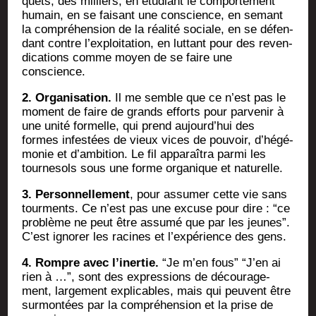
quets, des mil­liers, en étu­diant le com­por­te­ment
humain, en se fai­sant une conscience, en semant
la com­pré­hen­sion de la réa­li­té sociale, en se défen­
dant contre l’ex­ploi­ta­tion, en lut­tant pour des reven­
di­ca­tions comme moyen de se faire une
conscience.
2. Orga­ni­sa­tion.
Il me semble que ce n’est pas le
moment de faire de grands efforts pour par­ve­nir à
une uni­té for­melle, qui prend aujourd’­hui des
formes infes­tées de vieux vices de pou­voir, d’hé­gé­
mo­nie et d’am­bi­tion. Le fil appa­raî­tra par­mi les
tour­ne­sols sous une forme orga­nique et naturelle.
3. Per­son­nel­le­ment
, pour assu­mer cette vie sans
tour­ments. Ce n’est pas une excuse pour dire : “ce
pro­blème ne peut être assu­mé que par les jeunes”.
C’est igno­rer les racines et l’ex­pé­rience des gens.
4. Rompre avec l’i­ner­tie.
“Je m’en fous” “J’en ai
rien à …”, sont des expres­sions de décou­ra­ge­
ment, lar­ge­ment expli­cables, mais qui peuvent être
sur­mon­tées par la com­pré­hen­sion et la prise de