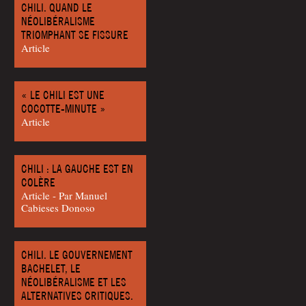
CHILI. QUAND LE
NÉOLIBÉRALISME
TRIOMPHANT SE FISSURE
Article
« LE CHILI EST UNE
COCOTTE-MINUTE »
Article
CHILI : LA GAUCHE EST EN
COLÈRE
Article - Par Manuel
Cabieses Donoso
CHILI. LE GOUVERNEMENT
BACHELET, LE
NÉOLIBÉRALISME ET LES
ALTERNATIVES CRITIQUES.