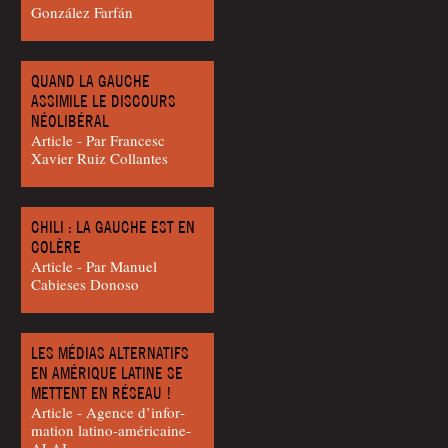
Gonzá­lez Farfán
QUAND LA GAUCHE
ASSIMILE LE DISCOURS
NÉOLIBÉRAL
Article - Par Fran­cesc
Xavier Ruiz Collantes
CHILI : LA GAUCHE EST EN
COLÈRE
Article - Par Manuel
Cabieses Donoso
LES MÉDIAS ALTERNATIFS
EN AMÉRIQUE LATINE SE
METTENT EN RÉSEAU !
Article - Agence d’in­for­
ma­tion latino-américaine-
ALAI