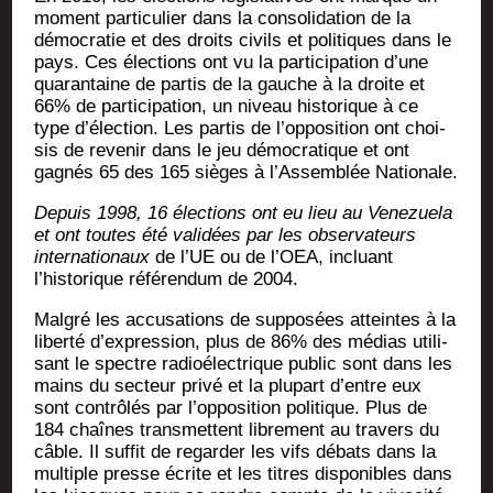
moment par­ti­cu­lier dans la conso­li­da­tion de la
démo­cra­tie et des droits civils et poli­tiques dans le
pays. Ces élec­tions ont vu la par­ti­ci­pa­tion d’une
qua­ran­taine de par­tis de la gauche à la droite et
66% de par­ti­ci­pa­tion, un niveau his­to­rique à ce
type d’élection. Les par­tis de l’opposition ont choi­
sis de reve­nir dans le jeu démo­cra­tique et ont
gagnés 65 des 165 sièges à l’Assemblée Nationale.
Depuis 1998, 16 élec­tions ont eu lieu au Vene­zue­la
et ont toutes été vali­dées par les obser­va­teurs
inter­na­tio­naux
de l’UE ou de l’OEA, incluant
l’historique réfé­ren­dum de 2004.
Mal­gré les accu­sa­tions de sup­po­sées atteintes à la
liber­té d’expression, plus de 86% des médias uti­li­
sant le spectre radio­élec­trique public sont dans les
mains du sec­teur pri­vé et la plu­part d’entre eux
sont contrô­lés par l’opposition poli­tique. Plus de
184 chaînes trans­mettent libre­ment au tra­vers du
câble. Il suf­fit de regar­der les vifs débats dans la
mul­tiple presse écrite et les titres dis­po­nibles dans