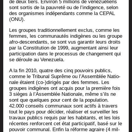
de deux tiers. Envi­ron 5 mil­lions de véné­zué­liens
sont sor­tis de la pau­vre­té ou de l’indigence, selon
des orga­nismes indé­pen­dants comme la CEPAL
(ONU).
Les groupes tra­di­tion­nel­le­ment exclus, comme les
femmes, les com­mu­nau­tés indi­gènes ou les groupe
afro-des­cen­dants, se sont vus garan­tir leurs droits
par la Consti­tu­tion de 1999, aug­men­tant ain­si leur
par­ti­ci­pa­tion dans le pro­ces­sus de chan­ge­ment qui
se déroule au Venezuela.
A la fin 2010, quatre des cinq pou­voirs publics,
comme le Tri­bu­nal Suprême ou l’Assemblée Natio­
nale étaient (co-)dirigés par des femmes. Les
groupes indi­gènes ont acquis pour la pre­mière fois
3 sièges à l’Assemblée Natio­nale, même s’ils ne
sont que quelques pour cent de la popu­la­tion.
42.000 conseils com­mu­naux sont actifs à tra­vers
tout le pays pour déci­der, réa­li­ser et sur­veiller les
tra­vaux publics requis par les habi­tants, et les lois
récentes ren­forcent cet état par­ti­ci­pa­tif, basé sur le
pou­voir com­mu­nal. Enfin la réforme agraire (4 mil­