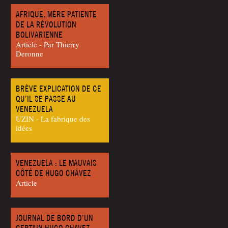
AFRIQUE, MÈRE PATIENTE
DE LA RÉVOLUTION
BOLIVARIENNE
Article - Par Thier­ry
Deronne
BRÈVE EXPLICATION DE CE
QU’IL SE PASSE AU
VENEZUELA
UZIN - La fabrique des
idées
VENEZUELA : LE MAUVAIS
CÔTÉ DE HUGO CHÁVEZ
Article
JOURNAL DE BORD D’UN