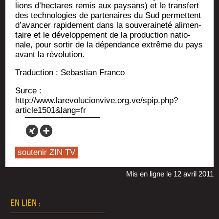
lions d’hectares remis aux pay­sans) et le trans­fert
des tech­no­lo­gies de par­te­naires du Sud per­mettent
d’avancer rapi­de­ment dans la sou­ve­rai­ne­té ali­men­
taire et le déve­lop­pe­ment de la pro­duc­tion natio­
nale, pour sor­tir de la dépen­dance extrême du pays
avant la révolution.
Tra­duc­tion : Sebas­tian Franco
Surce :
http://www.larevolucionvive.org.ve/spip.php?
article1501&lang=fr
soutenir ZIN TV
Mis en ligne le 12 avril 2011
EN LIEN :