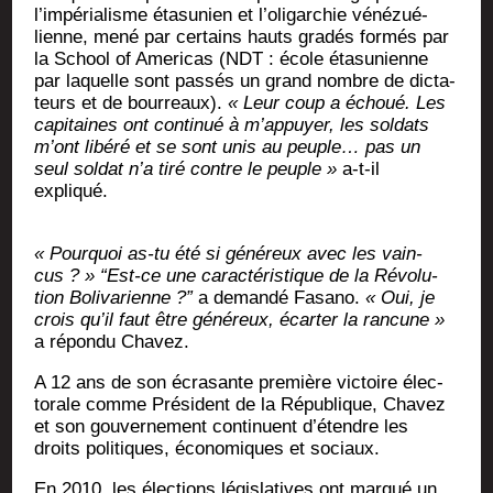
l’impérialisme éta­su­nien et l’oligarchie véné­zué­
lienne, mené par cer­tains hauts gra­dés for­més par
la School of Ame­ri­cas (NDT : école éta­su­nienne
par laquelle sont pas­sés un grand nombre de dic­ta­
teurs et de bour­reaux).
« Leur coup a échoué. Les
capi­taines ont conti­nué à m’appuyer, les sol­dats
m’ont libé­ré et se sont unis au peuple… pas un
seul sol­dat n’a tiré contre le peuple »
a‑t-il
expliqué.
« Pour­quoi as-tu été si géné­reux avec les vain­
cus ? » “Est-ce une carac­té­ris­tique de la Révo­lu­
tion Boli­va­rienne ?”
a deman­dé Fasa­no.
« Oui, je
crois qu’il faut être géné­reux, écar­ter la ran­cune »
a répon­du Chavez.
A 12 ans de son écra­sante pre­mière vic­toire élec­
to­rale comme Pré­sident de la Répu­blique, Cha­vez
et son gou­ver­ne­ment conti­nuent d’étendre les
droits poli­tiques, éco­no­miques et sociaux.
En 2010, les élec­tions légis­la­tives ont mar­qué un