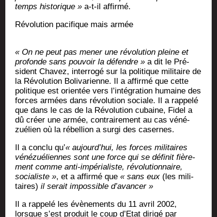
temps his­to­rique »
a‑t-il affirmé.
Révo­lu­tion paci­fique mais armée
« On ne peut pas mener une révo­lu­tion pleine et
pro­fonde sans pou­voir la défendre »
a dit le Pré­
sident Cha­vez, inter­ro­gé sur la poli­tique mili­taire de
la Révo­lu­tion Boli­va­rienne. Il a affir­mé que cette
poli­tique est orien­tée vers l’intégration humaine des
forces armées dans révo­lu­tion sociale. Il a rap­pe­lé
que dans le cas de la Révo­lu­tion cubaine, Fidel a
dû créer une armée, contrai­re­ment au cas véné­
zué­lien où la rébel­lion a sur­gi des casernes.
Il a conclu qu’
« aujourd’hui, les forces mili­taires
véné­zué­liennes sont une force qui se défi­nit fiè­re­
ment comme anti-impé­ria­liste, révo­lu­tion­naire,
socia­liste »
, et a affir­mé que
« sans eux
(les mili­
taires)
il serait impos­sible d’avancer »
Il a rap­pe­lé les évè­ne­ments du 11 avril 2002,
lorsque s’est pro­duit le coup d’Etat diri­gé par