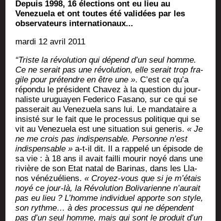
Depuis 1998, 16 élections ont eu lieu au
Venezuela et ont toutes été validées par les
observateurs internationaux...
mar­di 12 avril 2011
“Triste la révo­lu­tion qui dépend d’un seul homme.
Ce ne serait pas une révo­lu­tion, elle serait trop fra­
gile pour pré­tendre en être une »
. C’est ce qu’a
répon­du le pré­sident Cha­vez à la ques­tion du jour­
na­liste uru­guayen Fede­ri­co Fasa­no, sur ce qui se
pas­se­rait au Vene­zue­la sans lui. Le man­da­taire a
insis­té sur le fait que le pro­ces­sus poli­tique qui se
vit au Vene­zue­la est une situa­tion sui gene­ris.
« Je
ne me crois pas indis­pen­sable. Per­sonne n’est
indis­pen­sable »
a‑t-il dit. Il a rap­pe­lé un épi­sode de
sa vie : à 18 ans il avait failli mou­rir noyé dans une
rivière de son Etat natal de Bari­nas, dans les Lla­
nos véné­zué­liens.
« Croyez-vous que si je m’étais
noyé ce jour-là, la Révo­lu­tion Boli­va­rienne n’aurait
pas eu lieu ? L’homme indi­vi­duel apporte son style,
son rythme… à des pro­ces­sus qui ne dépendent
pas d’un seul homme, mais qui sont le pro­duit d’un