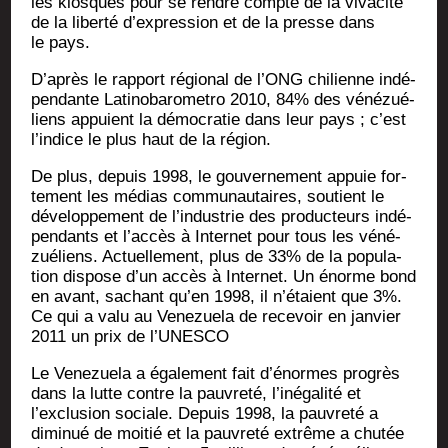
les kiosques pour se rendre compte de la viva­ci­té
de la liber­té d’expression et de la presse dans
le pays.
D’après le rap­port régio­nal de l’ONG chi­lienne indé­
pen­dante Lati­no­ba­ro­me­tro 2010, 84% des véné­zué­
liens appuient la démo­cra­tie dans leur pays ; c’est
l’indice le plus haut de la région.
De plus, depuis 1998, le gou­ver­ne­ment appuie for­
te­ment les médias com­mu­nau­taires, sou­tient le
déve­lop­pe­ment de l’industrie des pro­duc­teurs indé­
pen­dants et l’accès à Inter­net pour tous les véné­
zué­liens. Actuel­le­ment, plus de 33% de la popu­la­
tion dis­pose d’un accès à Inter­net. Un énorme bond
en avant, sachant qu’en 1998, il n’étaient que 3%.
Ce qui a valu au Vene­zue­la de rece­voir en jan­vier
2011 un prix de l’UNESCO
Le Vene­zue­la a éga­le­ment fait d’énormes pro­grès
dans la lutte contre la pau­vre­té, l’inégalité et
l’exclusion sociale. Depuis 1998, la pau­vre­té a
dimi­nué de moi­tié et la pau­vre­té extrême a chu­tée