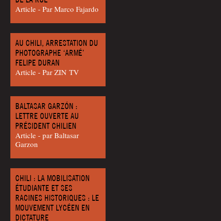
Article - Par Mar­co Fajardo
AU CHILI, ARRESTATION DU
PHOTOGRAPHE ‘ARMÉ’
FELIPE DURAN
Article - Par ZIN TV
BALTASAR GARZÓN :
LETTRE OUVERTE AU
PRÉSIDENT CHILIEN
Article - par Bal­ta­sar
Garzon
CHILI : LA MOBILISATION
ÉTUDIANTE ET SES
RACINES HISTORIQUES : LE
MOUVEMENT LYCÉEN EN
DICTATURE