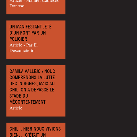
Donoso
UN MANIFESTANT JETÉ
D’UN PONT PAR UN
POLICIER
Article - Par El
Desconcierto
CAMILA VALLEJO : NOUS
COMPRENONS LA LUTTE
DES INDIGNÉS, MAIS AU
CHILI ON A DÉPASSÉ LE
STADE DU
MÉCONTENTEMENT
Article
CHILI : HIER NOUS VIVIONS
BIEN… C’ÉTAIT UN