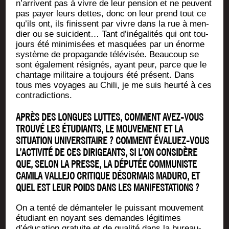
n’arrivent pas à vivre de leur pen­sion et ne peuvent
pas payer leurs dettes, donc on leur prend tout ce
qu’ils ont, ils finissent par vivre dans la rue à men­
dier ou se sui­cident… Tant d’inégalités qui ont tou­
jours été mini­mi­sées et mas­quées par un énorme
sys­tème de pro­pa­gande télé­vi­sée. Beau­coup se
sont éga­le­ment rési­gnés, ayant peur, parce que le
chan­tage mili­taire a tou­jours été pré­sent. Dans
tous mes voyages au Chi­li, je me suis heur­té à ces
contradictions.
APRÈS DES LONGUES LUTTES, COMMENT AVEZ-VOUS
TROUVÉ LES ÉTUDIANTS, LE MOUVEMENT ET LA
SITUATION UNIVERSITAIRE ? COMMENT ÉVALUEZ-VOUS
L’ACTIVITÉ DE CES DIRIGEANTS, SI L’ON CONSIDÈRE
QUE, SELON LA PRESSE, LA DÉPUTÉE COMMUNISTE
CAMILA VALLEJO CRITIQUE DÉSORMAIS MADURO, ET
QUEL EST LEUR POIDS DANS LES MANIFESTATIONS ?
On a ten­té de déman­te­ler le puis­sant mou­ve­ment
étu­diant en noyant ses demandes légi­times
d’éducation gra­tuite et de qua­li­té dans la bureau­