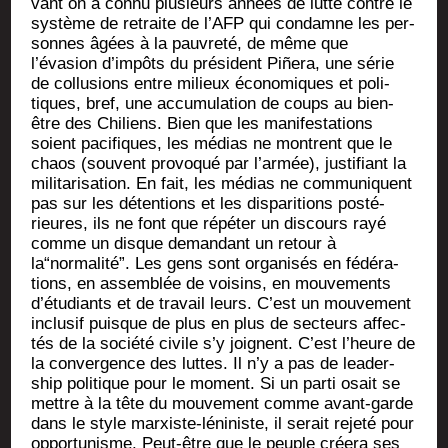
vant on a connu plu­sieurs années de lutte contre le
sys­tème de retraite de l’AFP qui condamne les per­
sonnes âgées à la pau­vre­té, de même que
l’évasion d’impôts du pré­sident Piñe­ra, une série
de col­lu­sions entre milieux éco­no­miques et poli­
tiques, bref, une accu­mu­la­tion de coups au bien-
être des Chi­liens. Bien que les mani­fes­ta­tions
soient paci­fiques, les médias ne montrent que le
chaos (sou­vent pro­vo­qué par l’armée), jus­ti­fiant la
mili­ta­ri­sa­tion. En fait, les médias ne com­mu­niquent
pas sur les déten­tions et les dis­pa­ri­tions pos­té­
rieures, ils ne font que répé­ter un dis­cours rayé
comme un disque deman­dant un retour à
la“normalité”. Les gens sont orga­ni­sés en fédé­ra­
tions, en assem­blée de voi­sins, en mou­ve­ments
d’étudiants et de tra­vail leurs. C’est un mou­ve­ment
inclu­sif puisque de plus en plus de sec­teurs affec­
tés de la socié­té civile s’y joignent. C’est l’heure de
la conver­gence des luttes. Il n’y a pas de lea­der­
ship poli­tique pour le moment. Si un par­ti osait se
mettre à la tête du mou­ve­ment comme avant-garde
dans le style mar­xiste-léni­niste, il serait reje­té pour
oppor­tu­nisme. Peut-être que le peuple crée­ra ses