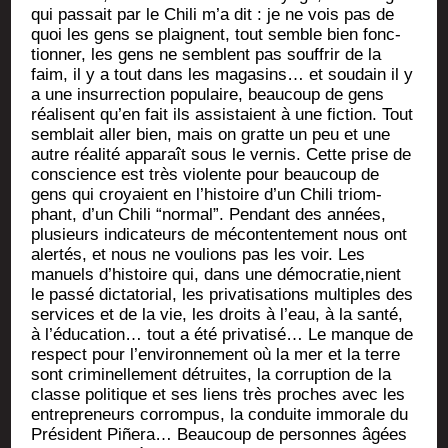
qui pas­sait par le Chi­li m’a dit : je ne vois pas de
quoi les gens se plaignent, tout semble bien fonc­
tion­ner, les gens ne semblent pas souf­frir de la
faim, il y a tout dans les maga­sins… et sou­dain il y
a une insur­rec­tion popu­laire, beau­coup de gens
réa­lisent qu’en fait ils assis­taient à une fic­tion. Tout
sem­blait aller bien, mais on gratte un peu et une
autre réa­li­té appa­raît sous le ver­nis. Cette prise de
conscience est très vio­lente pour beau­coup de
gens qui croyaient en l’histoire d’un Chi­li triom­
phant, d’un Chi­li “nor­mal”. Pen­dant des années,
plu­sieurs indi­ca­teurs de mécon­ten­te­ment nous ont
aler­tés, et nous ne vou­lions pas les voir. Les
manuels d’histoire qui, dans une démocratie,nient
le pas­sé dic­ta­to­rial, les pri­va­ti­sa­tions mul­tiples des
ser­vices et de la vie, les droits à l’eau, à la san­té,
à l’éducation… tout a été pri­va­ti­sé… Le manque de
res­pect pour l’environnement où la mer et la terre
sont cri­mi­nel­le­ment détruites, la cor­rup­tion de la
classe poli­tique et ses liens très proches avec les
entre­pre­neurs cor­rom­pus, la conduite immo­rale du
Pré­sident Piñe­ra… Beau­coup de per­sonnes âgées