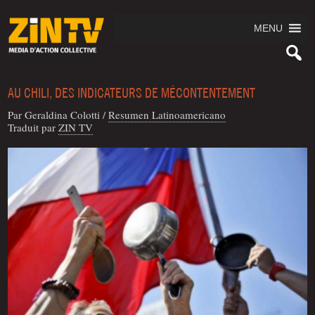
MENU
AU CHILI, DES INDICATEURS DE MÉCONTENTEMENT
Par Geral­di­na Colotti
/
Resu­men Latinoamericano
Tra­duit par
ZIN TV