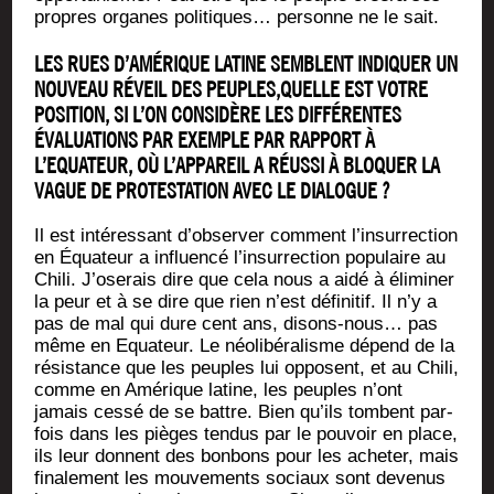
propres organes poli­tiques… per­sonne ne le sait.
LES RUES D’AMÉRIQUE LATINE SEMBLENT INDIQUER UN
NOUVEAU RÉVEIL DES PEUPLES,QUELLE EST VOTRE
POSITION, SI L’ON CONSIDÈRE LES DIFFÉRENTES
ÉVALUATIONS PAR EXEMPLE PAR RAPPORT À
L’EQUATEUR, OÙ L’APPAREIL A RÉUSSI À BLOQUER LA
VAGUE DE PROTESTATION AVEC LE DIALOGUE ?
Il est inté­res­sant d’observer com­ment l’insurrection
en Équa­teur a influen­cé l’insurrection popu­laire au
Chi­li. J’oserais dire que cela nous a aidé à éli­mi­ner
la peur et à se dire que rien n’est défi­ni­tif. Il n’y a
pas de mal qui dure cent ans, disons-nous… pas
même en Equa­teur. Le néo­li­bé­ra­lisme dépend de la
résis­tance que les peuples lui opposent, et au Chi­li,
comme en Amé­rique latine, les peuples n’ont
jamais ces­sé de se battre. Bien qu’ils tombent par­
fois dans les pièges ten­dus par le pou­voir en place,
ils leur donnent des bon­bons pour les ache­ter, mais
fina­le­ment les mou­ve­ments sociaux sont deve­nus