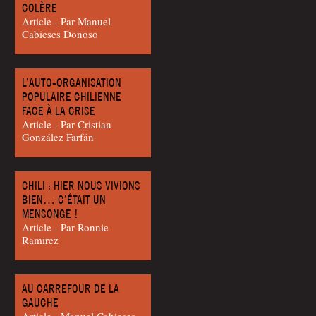
COLÈRE
Article - Par Manuel
Cabieses Donoso
L’AUTO-ORGANISATION
POPULAIRE CHILIENNE
FACE À LA CRISE
Article - Par Cris­tian
Gonzá­lez Farfán
CHILI : HIER NOUS VIVIONS
BIEN… C’ÉTAIT UN
MENSONGE !
Article - Par Ron­nie
Ramirez
AU CARREFOUR DE LA
GAUCHE
Article - Manuel Cabieses