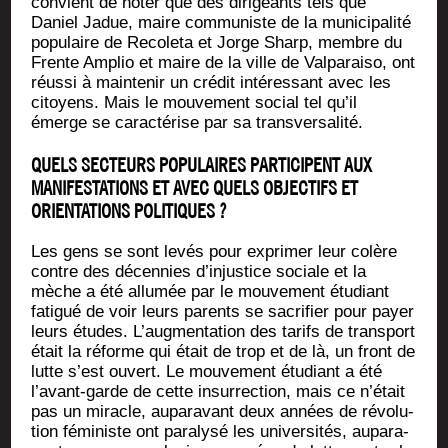
convient de noter que des diri­geants tels que
Daniel Jadue, maire com­mu­niste de la muni­ci­pa­li­té
popu­laire de Reco­le­ta et Jorge Sharp, membre du
Frente Amplio et maire de la ville de Val­pa­rai­so, ont
réus­si à main­te­nir un cré­dit inté­res­sant avec les
citoyens. Mais le mou­ve­ment social tel qu’il
émerge se carac­té­rise par sa transversalité.
QUELS SECTEURS POPULAIRES PARTICIPENT AUX
MANIFESTATIONS ET AVEC QUELS OBJECTIFS ET
ORIENTATIONS POLITIQUES ?
Les gens se sont levés pour expri­mer leur colère
contre des décen­nies d’injustice sociale et la
mèche a été allu­mée par le mou­ve­ment étu­diant
fati­gué de voir leurs parents se sacri­fier pour payer
leurs études. L’augmentation des tarifs de trans­port
était la réforme qui était de trop et de là, un front de
lutte s’est ouvert. Le mou­ve­ment étu­diant a été
l’avant-garde de cette insur­rec­tion, mais ce n’était
pas un miracle, aupa­ra­vant deux années de révo­lu­
tion fémi­niste ont para­ly­sé les uni­ver­si­tés, aupa­ra­