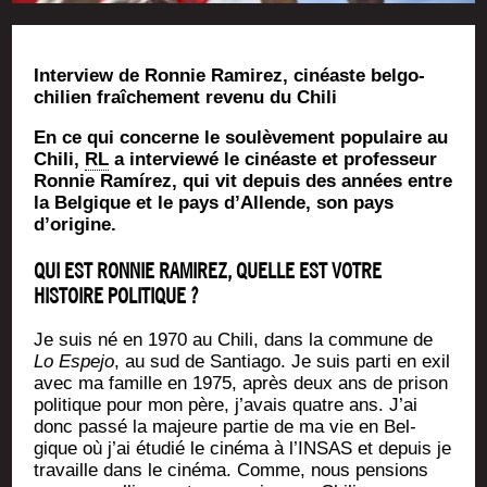
Inter­view de Ron­nie Rami­rez, cinéaste bel­go-
chi­lien fraî­che­ment reve­nu du Chili
En ce qui concerne le sou­lè­ve­ment popu­laire au
Chi­li,
RL
a inter­viewé le cinéaste et pro­fes­seur
Ron­nie Ramí­rez, qui vit depuis des années entre
la Bel­gique et le pays d’Allende, son pays
d’origine.
QUI EST RONNIE RAMIREZ, QUELLE EST VOTRE
HISTOIRE POLITIQUE ?
Je suis né en 1970 au Chi­li, dans la com­mune de
Lo Espe­jo
, au sud de San­tia­go. Je suis par­ti en exil
avec ma famille en 1975, après deux ans de pri­son
poli­tique pour mon père, j’avais quatre ans. J’ai
donc pas­sé la majeure par­tie de ma vie en Bel­
gique où j’ai étu­dié le ciné­ma à l’INSAS et depuis je
tra­vaille dans le ciné­ma. Comme, nous pen­sions