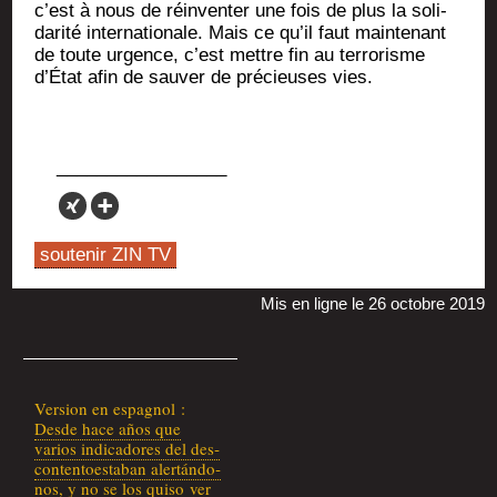
c’est à nous de réin­ven­ter une fois de plus la soli­
da­ri­té inter­na­tio­nale. Mais ce qu’il faut main­te­nant
de toute urgence, c’est mettre fin au ter­ro­risme
d’État afin de sau­ver de pré­cieuses vies.
soutenir ZIN TV
Mis en ligne le 26 octobre 2019
Ver­sion en espa­gnol :
Desde hace años que
varios indi­ca­dores del des­
con­ten­toes­ta­ban alertán­do­
nos, y no se los qui­so ver