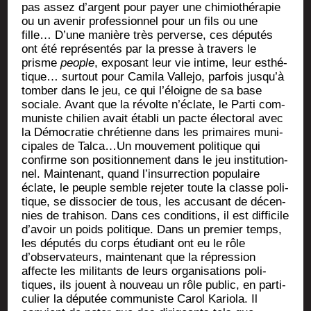
pas assez d’argent pour payer une chi­mio­thé­ra­pie
ou un ave­nir pro­fes­sion­nel pour un fils ou une
fille… D’une manière très per­verse, ces dépu­tés
ont été repré­sen­tés par la presse à tra­vers le
prisme
people
, expo­sant leur vie intime, leur esthé­
tique… sur­tout pour Cami­la Val­le­jo, par­fois jusqu’à
tom­ber dans le jeu, ce qui l’éloigne de sa base
sociale. Avant que la révolte n’éclate, le Par­ti com­
mu­niste chi­lien avait éta­bli un pacte élec­to­ral avec
la Démo­cra­tie chré­tienne dans les pri­maires muni­
ci­pales de Talca…Un mou­ve­ment poli­tique qui
confirme son posi­tion­ne­ment dans le jeu ins­ti­tu­tion­
nel. Main­te­nant, quand l’insurrection popu­laire
éclate, le peuple semble reje­ter toute la classe poli­
tique, se dis­so­cier de tous, les accu­sant de décen­
nies de tra­hi­son. Dans ces condi­tions, il est dif­fi­cile
d’avoir un poids poli­tique. Dans un pre­mier temps,
les dépu­tés du corps étu­diant ont eu le rôle
d’observateurs, main­te­nant que la répres­sion
affecte les mili­tants de leurs orga­ni­sa­tions poli­
tiques, ils jouent à nou­veau un rôle public, en par­ti­
cu­lier la dépu­tée com­mu­niste Carol Kario­la. Il