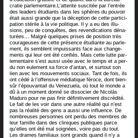
cra­tie parlementaire.L’attente sus­ci­tée par l’entrée
des lea­ders étu­diants dans les sphères du pou­voir
était aus­si grande que la décep­tion de cette par­ti­ci­
pa­tion sté­rile à la vie poli­tique. Il y a eu des illu­
sions, peu de conquêtes, des reven­di­ca­tions déna­
tu­rées… Mal­gré quelques prises de posi­tion très
cou­ra­geuses de cette pré­sence étu­diante au par­le­
ment, ils semblent impuis­sants face aux chan­ge­
ments qui leur ont été confiés. Mais cette lutte par­
le­men­taire s’est aus­si usée avec le temps et a per­
du non eule­ment sa force d’antan, et sur­tout son
lien avec les mou­ve­ments sociaux. Tant de fois, ils
ont cédé à l’offensive média­tique féroce, dont bien-
sûr l’épouvantail du Vene­zue­la, où tout le monde a
dû à un moment don­né se dis­so­cier de Nicolás
Madu­ro pour ne pas finir défi­ni­ti­ve­ment dis­cré­di­té.
Le fait de les voir dans une autre réa­li­té qui n’est
pas la réa­li­té des gens a aus­si une influence. De
nom­breuses per­sonnes ont per­du des membres de
leur famille dans des cli­niques publiques parce
qu’elles ont été mal soi­gnées, voire pas du tout.
Les drames fami­liaux sont grands quand il n’y a