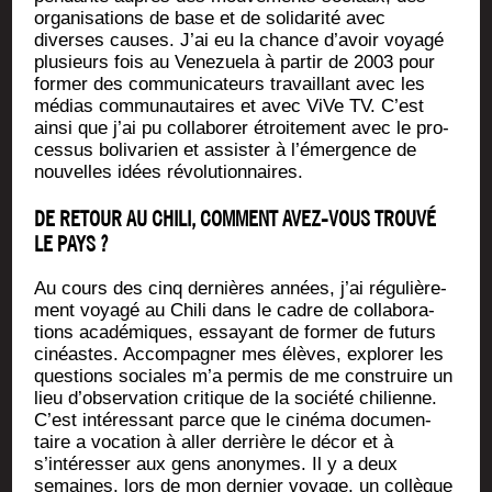
orga­ni­sa­tions de base et de soli­da­ri­té avec
diverses causes. J’ai eu la chance d’avoir voya­gé
plu­sieurs fois au Vene­zue­la à par­tir de 2003 pour
for­mer des com­mu­ni­ca­teurs tra­vaillant avec les
médias com­mu­nau­taires et avec ViVe TV. C’est
ain­si que j’ai pu col­la­bo­rer étroi­te­ment avec le pro­
ces­sus boli­va­rien et assis­ter à l’émergence de
nou­velles idées révolutionnaires.
DE RETOUR AU CHILI, COMMENT AVEZ-VOUS TROUVÉ
LE PAYS ?
Au cours des cinq der­nières années, j’ai régu­liè­re­
ment voya­gé au Chi­li dans le cadre de col­la­bo­ra­
tions aca­dé­miques, essayant de for­mer de futurs
cinéastes. Accom­pa­gner mes élèves, explo­rer les
ques­tions sociales m’a per­mis de me construire un
lieu d’observation cri­tique de la socié­té chi­lienne.
C’est inté­res­sant parce que le ciné­ma docu­men­
taire a voca­tion à aller der­rière le décor et à
s’intéresser aux gens ano­nymes. Il y a deux
semaines, lors de mon der­nier voyage, un col­lègue