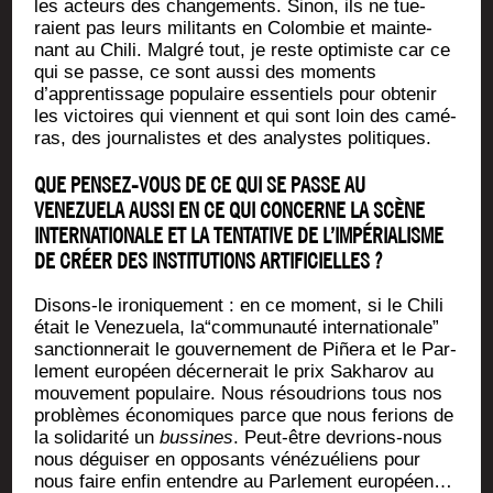
les acteurs des chan­ge­ments. Sinon, ils ne tue­
raient pas leurs mili­tants en Colom­bie et main­te­
nant au Chi­li. Mal­gré tout, je reste opti­miste car ce
qui se passe, ce sont aus­si des moments
d’apprentissage popu­laire essen­tiels pour obte­nir
les vic­toires qui viennent et qui sont loin des camé­
ras, des jour­na­listes et des ana­lystes politiques.
QUE PENSEZ-VOUS DE CE QUI SE PASSE AU
VENEZUELA AUSSI EN CE QUI CONCERNE LA SCÈNE
INTERNATIONALE ET LA TENTATIVE DE L’IMPÉRIALISME
DE CRÉER DES INSTITUTIONS ARTIFICIELLES ?
Disons-le iro­ni­que­ment : en ce moment, si le Chi­li
était le Vene­zue­la, la“communauté inter­na­tio­nale”
sanc­tion­ne­rait le gou­ver­ne­ment de Piñe­ra et le Par­
le­ment euro­péen décer­ne­rait le prix Sakha­rov au
mou­ve­ment popu­laire. Nous résou­drions tous nos
pro­blèmes éco­no­miques parce que nous ferions de
la soli­da­ri­té un
bus­sines
. Peut-être devrions-nous
nous dégui­ser en oppo­sants véné­zué­liens pour
nous faire enfin entendre au Par­le­ment euro­péen…