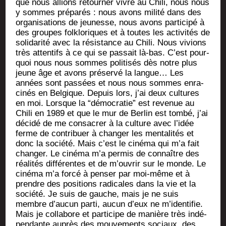
que nous allions retour­ner vivre au Chi­li, nous nous
y sommes pré­pa­rés : nous avons mili­té dans des
orga­ni­sa­tions de jeu­nesse, nous avons par­ti­ci­pé à
des groupes folk­lo­riques et à toutes les acti­vi­tés de
soli­da­ri­té avec la résis­tance au Chi­li. Nous vivions
très atten­tifs à ce qui se pas­sait là-bas. C’est pour­
quoi nous nous sommes poli­ti­sés dès notre plus
jeune âge et avons pré­ser­vé la langue… Les
années sont pas­sées et nous nous sommes enra­
ci­nés en Bel­gique. Depuis lors, j’ai deux cultures
en moi. Lorsque la “démo­cra­tie” est reve­nue au
Chi­li en 1989 et que le mur de Ber­lin est tom­bé, j’ai
déci­dé de me consa­crer à la culture avec l’idée
ferme de contri­buer à chan­ger les men­ta­li­tés et
donc la socié­té. Mais c’est le ciné­ma qui m’a fait
chan­ger. Le ciné­ma m’a per­mis de connaître des
réa­li­tés dif­fé­rentes et de m’ouvrir sur le monde. Le
ciné­ma m’a for­cé à pen­ser par moi-même et à
prendre des posi­tions radi­cales dans la vie et la
socié­té. Je suis de gauche, mais je ne suis
membre d’aucun par­ti, aucun d’eux ne m’identifie.
Mais je col­la­bore et par­ti­cipe de manière très indé­
pen­dante auprès des mou­ve­ments sociaux, des