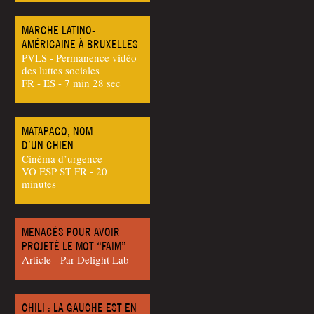
MARCHE LATINO-
AMÉRICAINE À BRUXELLES
PVLS - Permanence vidéo
des luttes sociales
FR - ES - 7 min 28 sec
MATAPACO, NOM
D’UN CHIEN
Cinéma d’urgence
VO ESP ST FR - 20
minutes
MENACÉS POUR AVOIR
PROJETÉ LE MOT “FAIM”
Article - Par Delight Lab
CHILI : LA GAUCHE EST EN