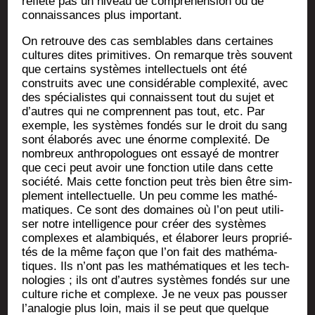
reflète pas un niveau de com­pré­hen­sion ou de
connais­sances plus important.
On retrouve des cas sem­blables dans cer­taines
cultures dites pri­mi­tives. On remarque très sou­vent
que cer­tains sys­tèmes intel­lec­tuels ont été
construits avec une consi­dé­rable com­plexi­té, avec
des spé­cia­listes qui connaissent tout du sujet et
d’autres qui ne com­prennent pas tout, etc. Par
exemple, les sys­tèmes fon­dés sur le droit du sang
sont éla­bo­rés avec une énorme com­plexi­té. De
nom­breux anthro­po­logues ont essayé de mon­trer
que ceci peut avoir une fonc­tion utile dans cette
socié­té. Mais cette fonc­tion peut très bien être sim­
ple­ment intel­lec­tuelle. Un peu comme les mathé­
ma­tiques. Ce sont des domaines où l’on peut uti­li­
ser notre intel­li­gence pour créer des sys­tèmes
com­plexes et alam­bi­qués, et éla­bo­rer leurs pro­prié­
tés de la même façon que l’on fait des mathé­ma­
tiques. Ils n’ont pas les mathé­ma­tiques et les tech­
no­lo­gies ; ils ont d’autres sys­tèmes fon­dés sur une
culture riche et com­plexe. Je ne veux pas pous­ser
l’analogie plus loin, mais il se peut que quelque