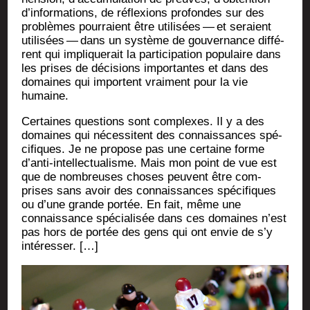
d’informations, de réflexions pro­fondes sur des
pro­blèmes pour­raient être uti­li­sées — et seraient
uti­li­sées — dans un sys­tème de gou­ver­nance dif­fé­
rent qui impli­que­rait la par­ti­ci­pa­tion popu­laire dans
les prises de déci­sions impor­tantes et dans des
domaines qui importent vrai­ment pour la vie
humaine.
Cer­taines ques­tions sont com­plexes. Il y a des
domaines qui néces­sitent des connais­sances spé­
ci­fiques. Je ne pro­pose pas une cer­taine forme
d’anti-intellectualisme. Mais mon point de vue est
que de nom­breuses choses peuvent être com­
prises sans avoir des connais­sances spé­ci­fiques
ou d’une grande por­tée. En fait, même une
connais­sance spé­cia­li­sée dans ces domaines n’est
pas hors de por­tée des gens qui ont envie de s’y
intéresser. […]