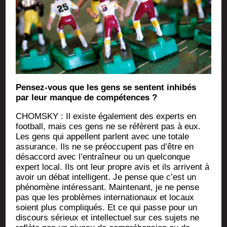
Pen­sez-vous que les gens se sentent inhi­bés
par leur manque de compétences ?
CHOMSKY : Il existe éga­le­ment des experts en
foot­ball, mais ces gens ne se réfèrent pas à eux.
Les gens qui appellent parlent avec une totale
assu­rance. Ils ne se pré­oc­cupent pas d’être en
désac­cord avec l’entraîneur ou un quel­conque
expert local. Ils ont leur propre avis et ils arrivent à
avoir un débat intel­li­gent. Je pense que c’est un
phé­no­mène inté­res­sant. Main­te­nant, je ne pense
pas que les pro­blèmes inter­na­tio­naux et locaux
soient plus com­pli­qués. Et ce qui passe pour un
dis­cours sérieux et intel­lec­tuel sur ces sujets ne