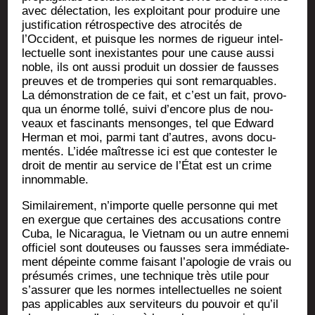
avec délec­ta­tion, les exploi­tant pour pro­duire une
jus­ti­fi­ca­tion rétros­pec­tive des atro­ci­tés de
l’Occident, et puisque les normes de rigueur intel­
lec­tuelle sont inexis­tantes pour une cause aus­si
noble, ils ont aus­si pro­duit un dos­sier de fausses
preuves et de trom­pe­ries qui sont remar­quables.
La démons­tra­tion de ce fait, et c’est un fait, pro­vo­
qua un énorme tol­lé, sui­vi d’encore plus de nou­
veaux et fas­ci­nants men­songes, tel que Edward
Her­man et moi, par­mi tant d’autres, avons docu­
men­tés. L’idée maî­tresse ici est que contes­ter le
droit de men­tir au ser­vice de l’État est un crime
innommable.
Simi­lai­re­ment, n’importe quelle per­sonne qui met
en exergue que cer­taines des accu­sa­tions contre
Cuba, le Nica­ra­gua, le Viet­nam ou un autre enne­mi
offi­ciel sont dou­teuses ou fausses sera immé­dia­te­
ment dépeinte comme fai­sant l’apologie de vrais ou
pré­su­més crimes, une tech­nique très utile pour
s’assurer que les normes intel­lec­tuelles ne soient
pas appli­cables aux ser­vi­teurs du pou­voir et qu’il