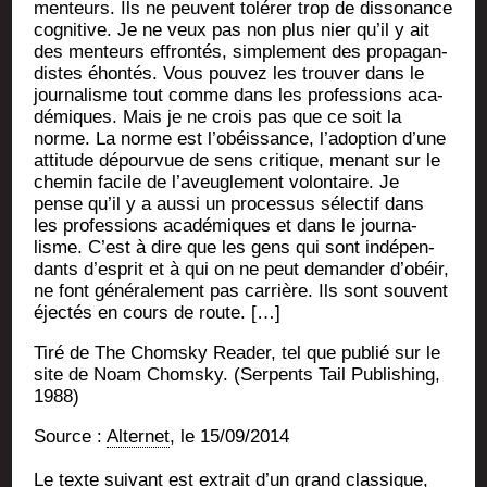
men­teurs. Ils ne peuvent tolé­rer trop de dis­so­nance
cog­ni­tive. Je ne veux pas non plus nier qu’il y ait
des men­teurs effron­tés, sim­ple­ment des pro­pa­gan­
distes éhon­tés. Vous pou­vez les trou­ver dans le
jour­na­lisme tout comme dans les pro­fes­sions aca­
dé­miques. Mais je ne crois pas que ce soit la
norme. La norme est l’obéissance, l’adoption d’une
atti­tude dépour­vue de sens cri­tique, menant sur le
che­min facile de l’aveuglement volon­taire. Je
pense qu’il y a aus­si un pro­ces­sus sélec­tif dans
les pro­fes­sions aca­dé­miques et dans le jour­na­
lisme. C’est à dire que les gens qui sont indé­pen­
dants d’esprit et à qui on ne peut deman­der d’obéir,
ne font géné­ra­le­ment pas car­rière. Ils sont sou­vent
éjec­tés en cours de route. […]
Tiré de The Chom­sky Rea­der, tel que publié sur le
site de Noam Chom­sky. (Ser­pents Tail Publi­shing,
1988)
Source :
Alter­net
, le 15/09/2014
Le texte sui­vant est extrait d’un grand clas­sique,