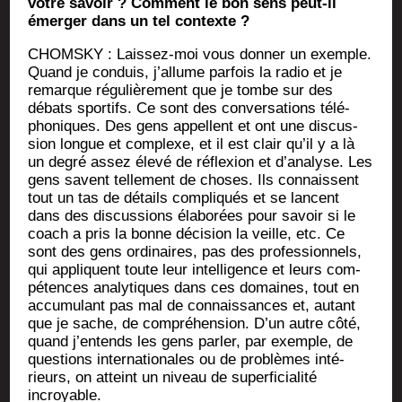
votre savoir ? Com­ment le bon sens peut-il
émer­ger dans un tel contexte ?
CHOMSKY : Lais­sez-moi vous don­ner un exemple.
Quand je conduis, j’allume par­fois la radio et je
remarque régu­liè­re­ment que je tombe sur des
débats spor­tifs. Ce sont des conver­sa­tions télé­
pho­niques. Des gens appellent et ont une dis­cus­
sion longue et com­plexe, et il est clair qu’il y a là
un degré assez éle­vé de réflexion et d’analyse. Les
gens savent tel­le­ment de choses. Ils connaissent
tout un tas de détails com­pli­qués et se lancent
dans des dis­cus­sions éla­bo­rées pour savoir si le
coach a pris la bonne déci­sion la veille, etc. Ce
sont des gens ordi­naires, pas des pro­fes­sion­nels,
qui appliquent toute leur intel­li­gence et leurs com­
pé­tences ana­ly­tiques dans ces domaines, tout en
accu­mu­lant pas mal de connais­sances et, autant
que je sache, de com­pré­hen­sion. D’un autre côté,
quand j’entends les gens par­ler, par exemple, de
ques­tions inter­na­tio­nales ou de pro­blèmes inté­
rieurs, on atteint un niveau de super­fi­cia­li­té
incroyable.