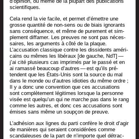
d’opinion, ou même de la plu­part des publi­ca­tions
scientifiques.
Cela rend la vie facile, et per­met d’émettre une
grosse quan­ti­té de non-sens ou de biais igno­rants
sans consé­quence, et même de pure­ment et sim­
ple­ment dif­fa­mer. Les preuves ne sont pas néces­
saires, les argu­ments à côté de la plaque.
L’accusation clas­sique contre les dis­si­dents amé­ri­
cains ou mêmes les libé­raux [de gauche, NdT] —
j’ai cité plu­sieurs cas impri­més par le pas­sé et en
ai ramas­sé beau­coup d’autres — est qu’ils pré­
tendent que les États-Unis sont la source du mal
dans le monde ou d’autres idio­ties du même ordre ;
Il y a donc une conven­tion que ces accu­sa­tions
sont com­plè­te­ment légi­times lorsque la per­sonne
visée est quelqu’un qui ne marche pas dans le rang
comme les autres, et donc ces accu­sa­tions sont
émises sans même un soup­çon de preuve.
L’adhésion aux lignes du par­ti confère le droit d’agir
de manières qui seraient consi­dé­rées comme
scan­da­leuses de la part de n’importe quel détrac­