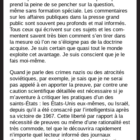
prend la peine de se pen­cher sur la ques­tion,
même sans for­ma­tion spé­ciale. Les com­men­taires
sur les affaires publiques dans la presse grand
public sont sou­vent peu pro­fonds et mal infor­més.
Tous ceux qui écrivent sur ces sujets et les com­
mentent savent très bien com­ment s’en tirer dans
la mesure où l’on ne s’éloigne pas de la doc­trine
acquise. Je suis cer­tain que qua­si tout le monde
exploite cet avan­tage. Je suis conscient que je le
fais moi-même.
Quand je parle des crimes nazis ou des atro­ci­tés
sovié­tiques, par exemple, je sais que je ne serai
pas appe­lé à en appor­ter la preuve, par contre une
cau­tion scien­ti­fique détaillée est néces­saire si je
m’aventure à cri­ti­quer les pra­tiques d’un des
saints-États : les États-Unis eux-mêmes, ou Israël,
depuis qu’il a été consa­cré par l’intelligentsia après
sa vic­toire de 1967. Cette liber­té par rap­port à la
néces­si­té de preuves ou même d’une ratio­na­li­té est
très com­mode, tel que le décou­vri­ra rapi­de­ment
n’importe quel lec­teur infor­mé des jour­naux