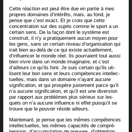
Cette réac­tion est peut être due en par­tie à mes
propres domaines d’intérêts, mais, au fond, je
pense que c’est exact. Et je crois que cette
concen­tra­tion sur des sujets comme le sport a un
cer­tain sens. De la façon dont le sys­tème est
construit, il n’y a pra­ti­que­ment aucun moyen pour
les gens, sans un cer­tain niveau d’organisation qui
irait bien au-delà de ce qui existe actuel­le­ment,
d’influencer le monde réel. Ils pour­raient tout aus­si
bien vivre dans un monde ima­gi­naire, et c’est
d’ailleurs ce qu’ils font. Je suis cer­tain qu’ils uti­
lisent leur bon sens et leurs com­pé­tences intel­lec­
tuelles, mais dans un domaine n’ayant aucune
signi­fi­ca­tion, et qui pros­père jus­te­ment parce qu’il
n’a aucune signi­fi­ca­tion, et qu’il est une diver­sion
par rap­port aux pro­blèmes plus sérieux sur les­
quels on n’a aucune influence ni effet puisqu’il se
trouve que le pou­voir réside ailleurs.
Main­te­nant, je pense que les mêmes com­pé­tences
intel­lec­tuelles, les mêmes capa­ci­tés de com­pré­
hen­sion, d’accumulation de preuves, d’obtention