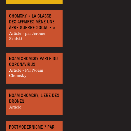
CHOMSKY « LA CLASSE
DES AFFAIRES MÈNE UNE
ÂPRE GUERRE SOCIALE »
Article - par Jérôme
Skalski
NOAM CHOMSKY PARLE DU
CORONAVIRUS
Article - Par Noam
Chomsky
NOAM CHOMSKY, L’ÈRE DES
DRONES
Article
POSTMODERNISME ? PAR