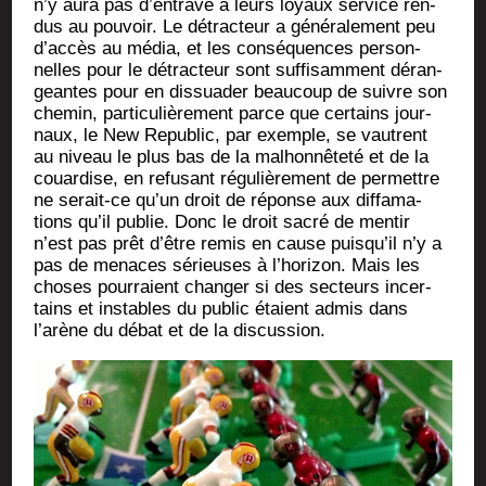
n’y aura pas d’entrave à leurs loyaux ser­vice ren­
dus au pou­voir. Le détrac­teur a géné­ra­le­ment peu
d’accès au média, et les consé­quences per­son­
nelles pour le détrac­teur sont suf­fi­sam­ment déran­
geantes pour en dis­sua­der beau­coup de suivre son
che­min, par­ti­cu­liè­re­ment parce que cer­tains jour­
naux, le New Repu­blic, par exemple, se vautrent
au niveau le plus bas de la mal­hon­nê­te­té et de la
couar­dise, en refu­sant régu­liè­re­ment de per­mettre
ne serait-ce qu’un droit de réponse aux dif­fa­ma­
tions qu’il publie. Donc le droit sacré de men­tir
n’est pas prêt d’être remis en cause puisqu’il n’y a
pas de menaces sérieuses à l’horizon. Mais les
choses pour­raient chan­ger si des sec­teurs incer­
tains et instables du public étaient admis dans
l’arène du débat et de la discussion.