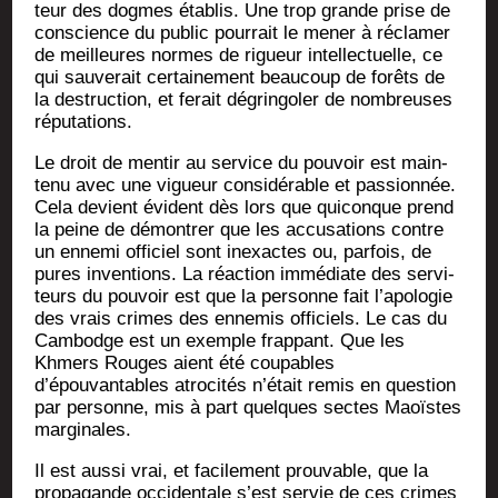
teur des dogmes éta­blis. Une trop grande prise de
conscience du public pour­rait le mener à récla­mer
de meilleures normes de rigueur intel­lec­tuelle, ce
qui sau­ve­rait cer­tai­ne­ment beau­coup de forêts de
la des­truc­tion, et ferait dégrin­go­ler de nom­breuses
réputations.
Le droit de men­tir au ser­vice du pou­voir est main­
te­nu avec une vigueur consi­dé­rable et pas­sion­née.
Cela devient évident dès lors que qui­conque prend
la peine de démon­trer que les accu­sa­tions contre
un enne­mi offi­ciel sont inexactes ou, par­fois, de
pures inven­tions. La réac­tion immé­diate des ser­vi­
teurs du pou­voir est que la per­sonne fait l’apologie
des vrais crimes des enne­mis offi­ciels. Le cas du
Cam­bodge est un exemple frap­pant. Que les
Khmers Rouges aient été cou­pables
d’épouvantables atro­ci­tés n’était remis en ques­tion
par per­sonne, mis à part quelques sectes Maoïstes
marginales.
Il est aus­si vrai, et faci­le­ment prou­vable, que la
pro­pa­gande occi­den­tale s’est ser­vie de ces crimes