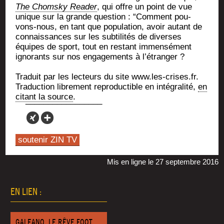
The Chom­sky Rea­der
, qui offre un point de vue
unique sur la grande ques­tion : “Com­ment pou­
vons-nous, en tant que popu­la­tion, avoir autant de
connais­sances sur les sub­ti­li­tés de diverses
équipes de sport, tout en res­tant immen­sé­ment
igno­rants sur nos enga­ge­ments à l’étranger ?
Tra­duit par les lec­teurs du site www.les-crises.fr.
Tra­duc­tion libre­ment repro­duc­tible en inté­gra­li­té,
en
citant la source
.
soutenir ZIN TV
Mis en ligne le 27 septembre 2016
EN LIEN :
GALEANO, LE RÊVE FOOT