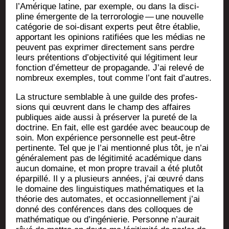
l’Amérique latine, par exemple, ou dans la dis­ci­
pline émer­gente de la ter­ro­ro­lo­gie — une nou­velle
caté­go­rie de soi-disant experts peut être éta­blie,
appor­tant les opi­nions rati­fiées que les médias ne
peuvent pas expri­mer direc­te­ment sans perdre
leurs pré­ten­tions d’objectivité qui légi­ti­ment leur
fonc­tion d’émetteur de pro­pa­gande. J’ai rele­vé de
nom­breux exemples, tout comme l’ont fait d’autres.
La struc­ture sem­blable à une guilde des pro­fes­
sions qui œuvrent dans le champ des affaires
publiques aide aus­si à pré­ser­ver la pure­té de la
doc­trine. En fait, elle est gar­dée avec beau­coup de
soin. Mon expé­rience per­son­nelle est peut-être
per­ti­nente. Tel que je l’ai men­tion­né plus tôt, je n’ai
géné­ra­le­ment pas de légi­ti­mi­té aca­dé­mique dans
aucun domaine, et mon propre tra­vail a été plu­tôt
épar­pillé. Il y a plu­sieurs années, j’ai œuvré dans
le domaine des lin­guis­tiques mathé­ma­tiques et la
théo­rie des auto­mates, et occa­sion­nel­le­ment j’ai
don­né des confé­rences dans des col­loques de
mathé­ma­tique ou d’ingénierie. Per­sonne n’aurait