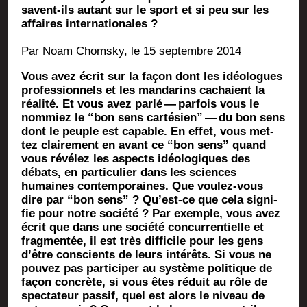
savent-ils autant sur le sport et si peu sur les
affaires internationales ?
Par Noam Chom­sky, le 15 sep­tembre 2014
Vous avez écrit sur la façon dont les idéo­logues
pro­fes­sion­nels et les man­da­rins cachaient la
réa­li­té. Et vous avez par­lé — par­fois vous le
nom­miez le “bon sens car­té­sien” — du bon sens
dont le peuple est capable. En effet, vous met­
tez clai­re­ment en avant ce “bon sens” quand
vous révé­lez les aspects idéo­lo­giques des
débats, en par­ti­cu­lier dans les sciences
humaines contem­po­raines. Que vou­lez-vous
dire par “bon sens” ? Qu’est-ce que cela signi­
fie pour notre socié­té ? Par exemple, vous avez
écrit que dans une socié­té concur­ren­tielle et
frag­men­tée, il est très dif­fi­cile pour les gens
d’être conscients de leurs inté­rêts. Si vous ne
pou­vez pas par­ti­ci­per au sys­tème poli­tique de
façon concrète, si vous êtes réduit au rôle de
spec­ta­teur pas­sif, quel est alors le niveau de