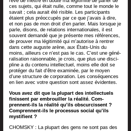
rêvé de mettre en doute ma légi­ti­mi­té de par­ler de
ces sujets, qui était nulle, comme tout le monde le
savait ; cela aurait été risible. Les par­ti­ci­pants
étaient plus pré­oc­cu­pés par ce que j’avais à dire,
et non pas de mon droit d’en par­ler. Mais lorsque je
parle, disons, de rela­tions inter­na­tio­nales, il est
sou­vent deman­dé que je pré­sente mes réfé­rences,
de prou­ver ma légi­ti­mi­té qui m’autorise à ren­trer
dans cette auguste arène, aux États-Unis du
moins, ailleurs ce n’est pas le cas. C’est une géné­
ra­li­sa­tion rai­son­nable, je crois, que plus une dis­ci­
pline a du conte­nu intel­lec­tuel, moins elle doit se
pro­té­ger du fait d’être exa­mi­née, par le moyen
d’une struc­ture de cor­po­ra­tion. Les consé­quences
en lien avec votre ques­tion sont assez évidentes.
Vous avez dit que la plu­part des intel­lec­tuels
finissent par embrouiller la réa­li­té. Com­
prennent-ils la réa­li­té qu’ils obs­cur­cissent ?
Com­prennent-ils le pro­ces­sus social qu’ils
mystifient ?
CHOMSKY : La plu­part des gens ne sont pas des