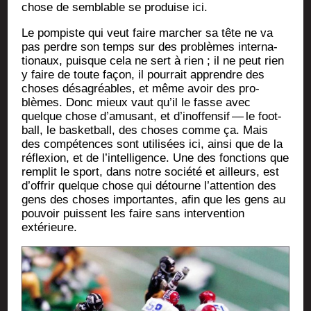
chose de sem­blable se pro­duise ici.
Le pom­piste qui veut faire mar­cher sa tête ne va
pas perdre son temps sur des pro­blèmes inter­na­
tio­naux, puisque cela ne sert à rien ; il ne peut rien
y faire de toute façon, il pour­rait apprendre des
choses désa­gréables, et même avoir des pro­
blèmes. Donc mieux vaut qu’il le fasse avec
quelque chose d’amusant, et d’inoffensif — le foot­
ball, le bas­ket­ball, des choses comme ça. Mais
des com­pé­tences sont uti­li­sées ici, ain­si que de la
réflexion, et de l’intelligence. Une des fonc­tions que
rem­plit le sport, dans notre socié­té et ailleurs, est
d’offrir quelque chose qui détourne l’attention des
gens des choses impor­tantes, afin que les gens au
pou­voir puissent les faire sans inter­ven­tion
extérieure.