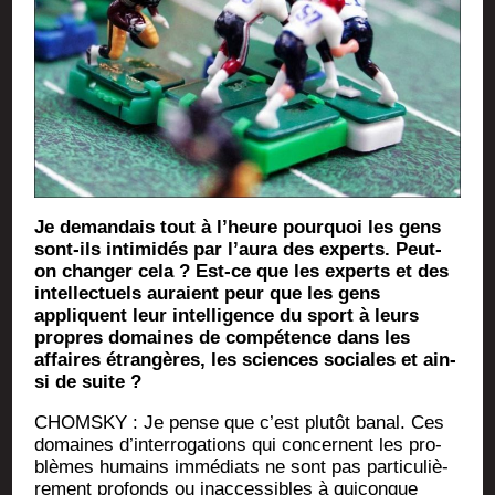
Je deman­dais tout à l’heure pour­quoi les gens
sont-ils inti­mi­dés par l’aura des experts. Peut-
on chan­ger cela ? Est-ce que les experts et des
intel­lec­tuels auraient peur que les gens
appliquent leur intel­li­gence du sport à leurs
propres domaines de com­pé­tence dans les
affaires étran­gères, les sciences sociales et ain­
si de suite ?
CHOMSKY : Je pense que c’est plu­tôt banal. Ces
domaines d’interrogations qui concernent les pro­
blèmes humains immé­diats ne sont pas par­ti­cu­liè­
re­ment pro­fonds ou inac­ces­sibles à qui­conque