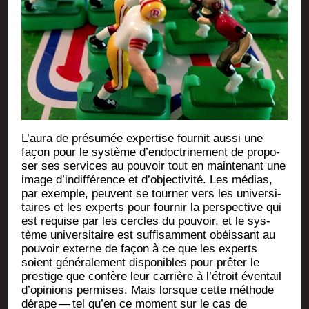
L’aura de pré­su­mée exper­tise four­nit aus­si une
façon pour le sys­tème d’endoctrinement de pro­po­
ser ses ser­vices au pou­voir tout en main­te­nant une
image d’indifférence et d’objectivité. Les médias,
par exemple, peuvent se tour­ner vers les uni­ver­si­
taires et les experts pour four­nir la pers­pec­tive qui
est requise par les cercles du pou­voir, et le sys­
tème uni­ver­si­taire est suf­fi­sam­ment obéis­sant au
pou­voir externe de façon à ce que les experts
soient géné­ra­le­ment dis­po­nibles pour prê­ter le
pres­tige que confère leur car­rière à l’étroit éven­tail
d’opinions per­mises. Mais lorsque cette méthode
dérape — tel qu’en ce moment sur le cas de