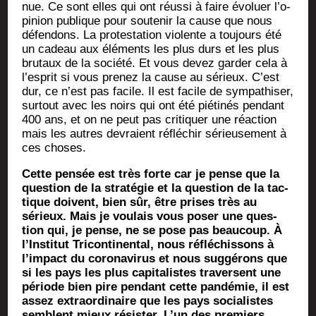
nue. Ce sont elles qui ont réus­si à faire évo­luer l’o­
pi­nion publique pour sou­te­nir la cause que nous
défen­dons. La pro­tes­ta­tion vio­lente a tou­jours été
un cadeau aux élé­ments les plus durs et les plus
bru­taux de la socié­té. Et vous devez gar­der cela à
l’es­prit si vous pre­nez la cause au sérieux. C’est
dur, ce n’est pas facile. Il est facile de sym­pa­thi­ser,
sur­tout avec les noirs qui ont été pié­ti­nés pen­dant
400 ans, et on ne peut pas cri­ti­quer une réac­tion
mais les autres devraient réflé­chir sérieu­se­ment à
ces choses.
Cette pen­sée est très forte car je pense que la
ques­tion de la stra­té­gie et la ques­tion de la tac­
tique doivent, bien sûr, être prises très au
sérieux. Mais je vou­lais vous poser une ques­
tion qui, je pense, ne se pose pas beau­coup. À
l’Ins­ti­tut Tri­con­ti­nen­tal, nous réflé­chis­sons à
l’im­pact du coro­na­vi­rus et nous sug­gé­rons que
si les pays les plus capi­ta­listes tra­versent une
période bien pire pen­dant cette pan­dé­mie, il est
assez extra­or­di­naire que les pays socia­listes
semblent mieux résis­ter. L’un des pre­miers