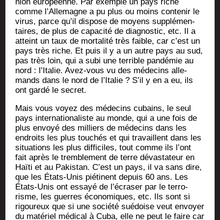
nion euro­péenne. Par exemple un pays riche
comme l’Al­le­magne a pu plus ou moins conte­nir le
virus, parce qu’il dis­pose de moyens sup­plé­men­
taires, de plus de capa­ci­té de diag­nos­tic, etc. Il a
atteint un taux de mor­ta­li­té très faible, car c’est un
pays très riche. Et puis il y a un autre pays au sud,
pas très loin, qui a subi une ter­rible pan­dé­mie au
nord : l’I­ta­lie. Avez-vous vu des méde­cins alle­
mands dans le nord de l’I­ta­lie ? S’il y en a eu, ils
ont gar­dé le secret.
Mais vous voyez des méde­cins cubains, le seul
pays inter­na­tio­na­liste au monde, qui a une fois de
plus envoyé des mil­liers de méde­cins dans les
endroits les plus tou­chés et qui tra­vaillent dans les
situa­tions les plus dif­fi­ciles, tout comme ils l’ont
fait après le trem­ble­ment de terre dévas­ta­teur en
Haï­ti et au Pakis­tan. C’est un pays, il va sans dire,
que les États-Unis pié­tinent depuis 60 ans. Les
États-Unis ont essayé de l’é­cra­ser par le ter­ro­
risme, les guerres éco­no­miques, etc. Ils sont si
rigou­reux que si une socié­té sué­doise veut envoyer
du maté­riel médi­cal à Cuba, elle ne peut le faire car