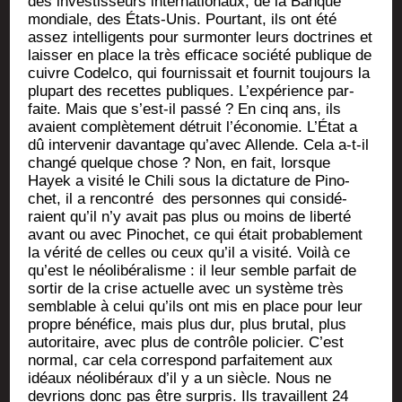
des inves­tis­seurs inter­na­tio­naux, de la Banque
mon­diale, des États-Unis. Pour­tant, ils ont été
assez intel­li­gents pour sur­mon­ter leurs doc­trines et
lais­ser en place la très effi­cace socié­té publique de
cuivre Codel­co, qui four­nis­sait et four­nit tou­jours la
plu­part des recettes publiques. L’ex­pé­rience par­
faite. Mais que s’est-il pas­sé ? En cinq ans, ils
avaient com­plè­te­ment détruit l’é­co­no­mie. L’É­tat a
dû inter­ve­nir davan­tage qu’a­vec Allende. Cela a‑t-il
chan­gé quelque chose ? Non, en fait, lorsque
Hayek a visi­té le Chi­li sous la dic­ta­ture de Pino­
chet, il a ren­con­tré des per­sonnes qui consi­dé­
raient qu’il n’y avait pas plus ou moins de liber­té
avant ou avec Pino­chet, ce qui était pro­ba­ble­ment
la véri­té de celles ou ceux qu’il a visi­té. Voi­là ce
qu’est le néo­li­bé­ra­lisme : il leur semble par­fait de
sor­tir de la crise actuelle avec un sys­tème très
sem­blable à celui qu’ils ont mis en place pour leur
propre béné­fice, mais plus dur, plus bru­tal, plus
auto­ri­taire, avec plus de contrôle poli­cier. C’est
nor­mal, car cela cor­res­pond par­fai­te­ment aux
idéaux néo­li­bé­raux d’il y a un siècle. Nous ne
devrions donc pas être sur­pris. Ils tra­vaillent 24