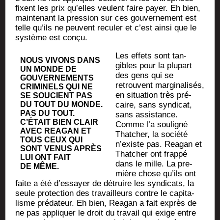
fixent les prix qu’elles veulent faire payer. Eh bien,
main­te­nant la pres­sion sur ces gou­ver­ne­ment est
telle qu’ils ne peuvent recu­ler et c’est ain­si que le
sys­tème est conçu.
Les effets sont tan­
NOUS VIVONS DANS
gibles pour la plu­part
UN MONDE DE
des gens qui se
GOU­VER­NE­MENTS
retrouvent mar­gi­na­li­sés,
CRI­MI­NELS QUI NE
en situa­tion très pré­
SE SOU­CIENT PAS
DU TOUT DU MONDE.
caire, sans syn­di­cat,
PAS DU TOUT.
sans assis­tance.
C’É­TAIT BIEN CLAIR
Comme l’a sou­li­gné
AVEC REA­GAN ET
That­cher, la socié­té
TOUS CEUX QUI
n’existe pas. Rea­gan et
SONT VENUS APRÈS
That­cher ont frap­pé
LUI ONT FAIT
dans le mille. La pre­
DE MÊME.
mière chose qu’ils ont
faite a été d’es­sayer de détruire les syn­di­cats, la
seule pro­tec­tion des tra­vailleurs contre le capi­ta­
lisme pré­da­teur. Eh bien, Rea­gan a fait exprès de
ne pas appli­quer le droit du tra­vail qui exige entre