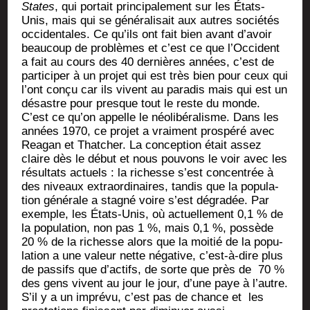
States
, qui por­tait prin­ci­pa­le­ment sur les États-
Unis, mais qui se géné­ra­li­sait aux autres socié­tés
occi­den­tales. Ce qu’ils ont fait bien avant d’a­voir
beau­coup de pro­blèmes et c’est ce que l’Oc­ci­dent
a fait au cours des 40 der­nières années, c’est de
par­ti­ci­per à un pro­jet qui est très bien pour ceux qui
l’ont conçu car ils vivent au para­dis mais qui est un
désastre pour presque tout le reste du monde.
C’est ce qu’on appelle le néo­li­bé­ra­lisme. Dans les
années 1970, ce pro­jet a vrai­ment pros­pé­ré avec
Rea­gan et That­cher. La concep­tion était assez
claire dès le début et nous pou­vons le voir avec les
résul­tats actuels : la richesse s’est concen­trée à
des niveaux extra­or­di­naires, tan­dis que la popu­la­
tion géné­rale a stag­né voire s’est dégra­dée. Par
exemple, les États-Unis, où actuel­le­ment 0,1 % de
la popu­la­tion, non pas 1 %, mais 0,1 %, pos­sède
20 % de la richesse alors que la moi­tié de la popu­
la­tion a une valeur nette néga­tive, c’est-à-dire plus
de pas­sifs que d’ac­tifs, de sorte que près de 70 %
des gens vivent au jour le jour, d’une paye à l’autre.
S’il y a un impré­vu, c’est pas de chance et les