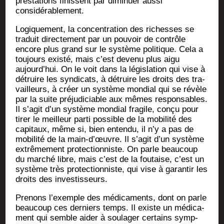
pres­ta­tions finissent par dimi­nuer aus­si
considérablement.
Logi­que­ment, la concen­tra­tion des richesses se
tra­duit direc­te­ment par un pou­voir de contrôle
encore plus grand sur le sys­tème poli­tique. Cela a
tou­jours exis­té, mais c’est deve­nu plus aigu
aujourd’­hui. On le voit dans la légis­la­tion qui vise à
détruire les syn­di­cats, à détruire les droits des tra­
vailleurs, à créer un sys­tème mon­dial qui se révèle
par la suite pré­ju­di­ciable aux mêmes res­pon­sables.
Il s’a­git d’un sys­tème mon­dial fra­gile, conçu pour
tirer le meilleur par­ti pos­sible de la mobi­li­té des
capi­taux, même si, bien enten­du, il n’y a pas de
mobi­li­té de la main-d’œuvre. Il s’a­git d’un sys­tème
extrê­me­ment pro­tec­tion­niste. On parle beau­coup
du mar­ché libre, mais c’est de la fou­taise, c’est un
sys­tème très pro­tec­tion­niste, qui vise à garan­tir les
droits des investisseurs.
Pre­nons l’exemple des médi­ca­ments, dont on parle
beau­coup ces der­niers temps. Il existe un médi­ca­
ment qui semble aider à sou­la­ger cer­tains symp­