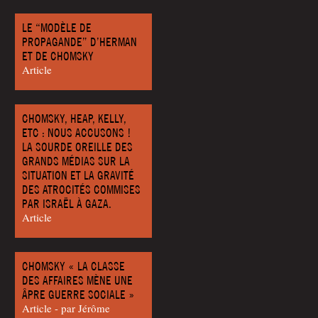
LE “MODÈLE DE
PROPAGANDE” D’HERMAN
ET DE CHOMSKY
Article
CHOMSKY, HEAP, KELLY,
ETC : NOUS ACCUSONS !
LA SOURDE OREILLE DES
GRANDS MÉDIAS SUR LA
SITUATION ET LA GRAVITÉ
DES ATROCITÉS COMMISES
PAR ISRAËL À GAZA.
Article
CHOMSKY « LA CLASSE
DES AFFAIRES MÈNE UNE
ÂPRE GUERRE SOCIALE »
Article - par Jérôme