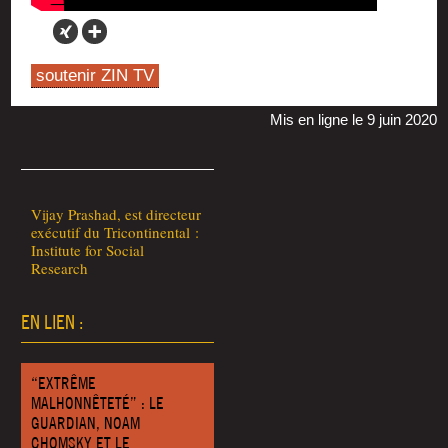
soutenir ZIN TV
Mis en ligne le 9 juin 2020
Vijay Pra­shad, est direc­teur
exé­cu­tif du Tri­con­ti­nen­tal :
Ins­ti­tute for Social
Research
EN LIEN :
“EXTRÊME
MALHONNÊTETÉ” : LE
GUARDIAN, NOAM
CHOMSKY ET LE