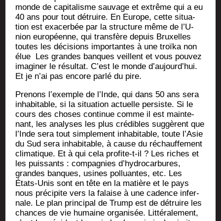
monde de capi­ta­lisme sau­vage et extrême qui a eu
40 ans pour tout détruire. En Europe, cette situa­
tion est exa­cer­bée par la struc­ture même de l’U­
nion euro­péenne, qui trans­fère depuis Bruxelles
toutes les déci­sions impor­tantes à une troï­ka non
élue Les grandes banques veillent et vous pou­vez
ima­gi­ner le résul­tat. C’est le monde d’au­jourd’­hui.
Et je n’ai pas encore par­lé du pire.
Pre­nons l’exemple de l’Inde, qui dans 50 ans sera
inha­bi­table, si la situa­tion actuelle per­siste. Si le
cours des choses conti­nue comme il est main­te­
nant, les ana­lyses les plus cré­dibles sug­gèrent que
l’Inde sera tout sim­ple­ment inha­bi­table, toute l’A­sie
du Sud sera inha­bi­table, à cause du réchauf­fe­ment
cli­ma­tique. Et à qui cela pro­fite-t-il ? Les riches et
les puis­sants : com­pa­gnies d’hy­dro­car­bures,
grandes banques, usines pol­luantes, etc. Les
États-Unis sont en tête en la matière et le pays
nous pré­ci­pite vers la falaise à une cadence infer­
nale. Le plan prin­ci­pal de Trump est de détruire les
chances de vie humaine orga­ni­sée. Lit­té­ra­le­ment,