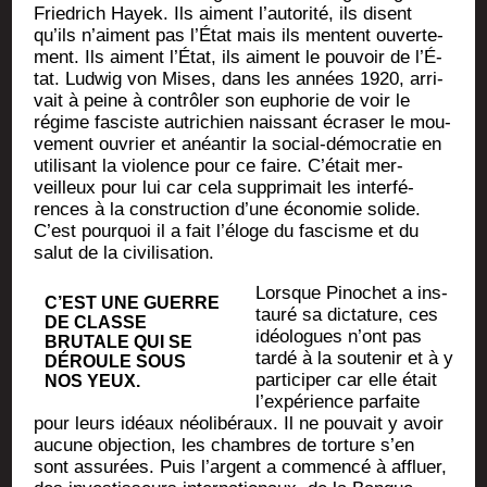
Frie­drich Hayek. Ils aiment l’au­to­ri­té, ils disent
qu’ils n’aiment pas l’É­tat mais ils mentent ouver­te­
ment. Ils aiment l’É­tat, ils aiment le pou­voir de l’É­
tat. Lud­wig von Mises, dans les années 1920, arri­
vait à peine à contrô­ler son eupho­rie de voir le
régime fas­ciste autri­chien nais­sant écra­ser le mou­
ve­ment ouvrier et anéan­tir la social-démo­cra­tie en
uti­li­sant la vio­lence pour ce faire. C’é­tait mer­
veilleux pour lui car cela sup­pri­mait les inter­fé­
rences à la construc­tion d’une éco­no­mie solide.
C’est pour­quoi il a fait l’é­loge du fas­cisme et du
salut de la civilisation.
Lorsque Pino­chet a ins­
C’EST UNE GUERRE
tau­ré sa dic­ta­ture, ces
DE CLASSE
idéo­logues n’ont pas
BRU­TALE QUI SE
tar­dé à la sou­te­nir et à y
DÉROULE SOUS
par­ti­ci­per car elle était
NOS YEUX.
l’ex­pé­rience par­faite
pour leurs idéaux néo­li­bé­raux. Il ne pou­vait y avoir
aucune objec­tion, les chambres de tor­ture s’en
sont assu­rées. Puis l’argent a com­men­cé à affluer,