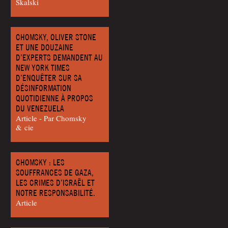
Skalski
CHOMSKY, OLIVER STONE
ET UNE DOUZAINE
D’EXPERTS DEMANDENT AU
NEW YORK TIMES
D’ENQUÊTER SUR SA
DÉSINFORMATION
QUOTIDIENNE À PROPOS
DU VENEZUELA
Article - Par Chom­sky
& cie
CHOMSKY : LES
SOUFFRANCES DE GAZA,
LES CRIMES D’ISRAËL ET
NOTRE RESPONSABILITÉ.
Article