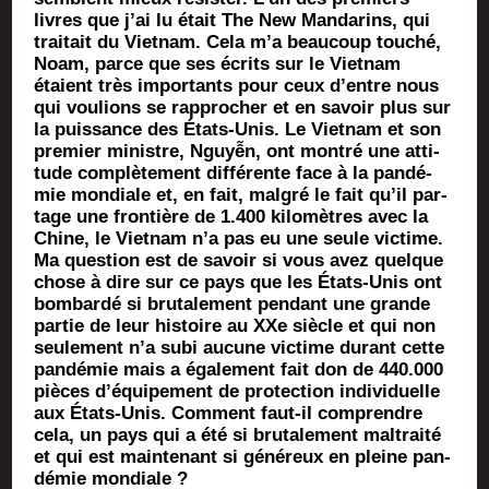
livres que j’ai lu était The New Man­da­rins, qui
trai­tait du Viet­nam. Cela m’a beau­coup tou­ché,
Noam, parce que ses écrits sur le Viet­nam
étaient très impor­tants pour ceux d’entre nous
qui vou­lions se rap­pro­cher et en savoir plus sur
la puis­sance des États-Unis. Le Viet­nam et son
pre­mier ministre, Nguyễn, ont mon­tré une atti­
tude com­plè­te­ment dif­fé­rente face à la pan­dé­
mie mon­diale et, en fait, mal­gré le fait qu’il par­
tage une fron­tière de 1.400 kilo­mètres avec la
Chine, le Viet­nam n’a pas eu une seule vic­time.
Ma ques­tion est de savoir si vous avez quelque
chose à dire sur ce pays
que les États-Unis ont
bom­bar­dé si bru­ta­le­ment pen­dant une grande
par­tie de leur his­toire au XXe siècle et qui non
seule­ment n’a subi aucune vic­time durant cette
pan­dé­mie mais a éga­le­ment fait don de 440.000
pièces d’é­qui­pe­ment de pro­tec­tion indi­vi­duelle
aux États-Unis. Com­ment faut-il com­prendre
cela, un pays qui a été si bru­ta­le­ment mal­trai­té
et qui est main­te­nant si géné­reux en pleine pan­
dé­mie mondiale ?