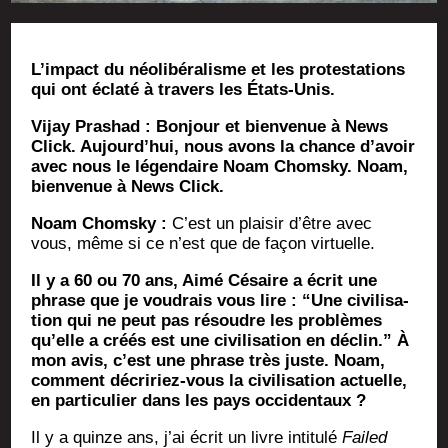
L’im­pact du néo­li­bé­ra­lisme et les pro­tes­ta­tions
qui ont écla­té à tra­vers les États-Unis.
Vijay Pra­shad : Bon­jour et bien­ve­nue à News
Click. Aujourd’­hui, nous avons la chance d’a­voir
avec nous le légen­daire Noam Chom­sky. Noam,
bien­ve­nue à News Click.
Noam Chom­sky :
C’est un plai­sir d’être avec
vous, même si ce n’est que de façon virtuelle.
Il y a 60 ou 70 ans, Aimé Césaire a écrit une
phrase que je vou­drais vous lire : “Une civi­li­sa­
tion qui ne peut pas résoudre les pro­blèmes
qu’elle a créés est une civi­li­sa­tion en déclin.” À
mon avis, c’est une phrase très juste. Noam,
com­ment décri­riez-vous la civi­li­sa­tion actuelle,
en par­ti­cu­lier dans les pays occidentaux ?
Il y a quinze ans, j’ai écrit un livre inti­tu­lé
Fai­led