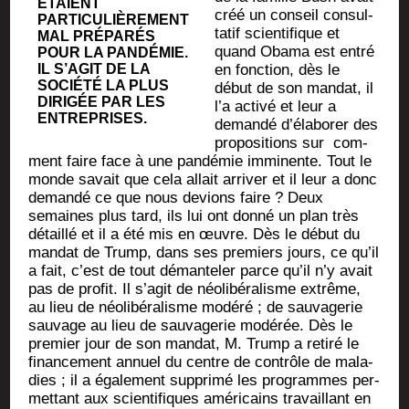
ÉTAIENT
créé un conseil consul­
PAR­TI­CU­LIÈ­RE­MENT
ta­tif scien­ti­fique et
MAL PRÉ­PA­RÉS
quand Oba­ma est entré
POUR LA PAN­DÉ­MIE.
IL S’A­GIT DE LA
en fonc­tion, dès le
SOCIÉ­TÉ LA PLUS
début de son man­dat, il
DIRI­GÉE PAR LES
l’a acti­vé et leur a
ENTREPRISES.
deman­dé d’é­la­bo­rer des
pro­po­si­tions sur com­
ment faire face à une pan­dé­mie immi­nente. Tout le
monde savait que cela allait arri­ver et il leur a donc
deman­dé ce que nous devions faire ? Deux
semaines plus tard, ils lui ont don­né un plan très
détaillé et il a été mis en œuvre. Dès le début du
man­dat de Trump, dans ses pre­miers jours, ce qu’il
a fait, c’est de tout déman­te­ler parce qu’il n’y avait
pas de pro­fit. Il s’a­git de néo­li­bé­ra­lisme extrême,
au lieu de néo­li­bé­ra­lisme modé­ré ; de sau­va­ge­rie
sau­vage au lieu de sau­va­ge­rie modé­rée. Dès le
pre­mier jour de son man­dat, M. Trump a reti­ré le
finan­ce­ment annuel du centre de contrôle de mala­
dies ; il a éga­le­ment sup­pri­mé les pro­grammes per­
met­tant aux scien­ti­fiques amé­ri­cains tra­vaillant en