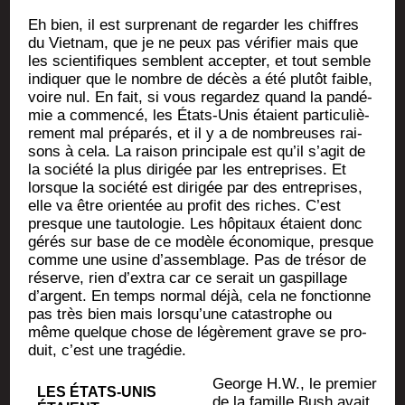
Eh bien, il est sur­pre­nant de regar­der les chiffres
du Viet­nam, que je ne peux pas véri­fier mais que
les scien­ti­fiques semblent accep­ter, et tout semble
indi­quer que le nombre de décès a été plu­tôt faible,
voire nul. En fait, si vous regar­dez quand la pan­dé­
mie a com­men­cé, les États-Unis étaient par­ti­cu­liè­
re­ment mal pré­pa­rés, et il y a de nom­breuses rai­
sons à cela. La rai­son prin­ci­pale est qu’il s’a­git de
la socié­té la plus diri­gée par les entre­prises. Et
lorsque la socié­té est diri­gée par des entre­prises,
elle va être orien­tée au pro­fit des riches. C’est
presque une tau­to­lo­gie. Les hôpi­taux étaient donc
gérés sur base de ce modèle éco­no­mique, presque
comme une usine d’as­sem­blage. Pas de tré­sor de
réserve, rien d’ex­tra car ce serait un gas­pillage
d’argent. En temps nor­mal déjà, cela ne fonc­tionne
pas très bien mais lors­qu’une catas­trophe ou
même quelque chose de légè­re­ment grave se pro­
duit, c’est une tragédie.
George H.W., le pre­mier
LES ÉTATS-UNIS
de la famille Bush avait