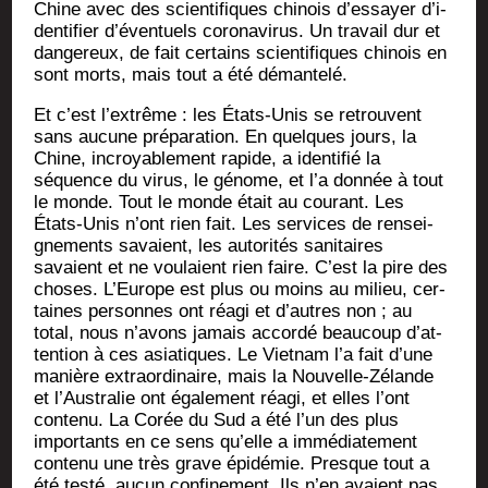
Chine avec des scien­ti­fiques chi­nois d’es­sayer d’i­
den­ti­fier d’é­ven­tuels coro­na­vi­rus. Un tra­vail dur et
dan­ge­reux, de fait cer­tains scien­ti­fiques chi­nois en
sont morts, mais tout a été démantelé.
Et c’est l’ex­trême : les États-Unis se retrouvent
sans aucune pré­pa­ra­tion. En quelques jours, la
Chine, incroya­ble­ment rapide, a iden­ti­fié la
séquence du virus, le génome, et l’a don­née à tout
le monde. Tout le monde était au cou­rant. Les
États-Unis n’ont rien fait. Les ser­vices de ren­sei­
gne­ments savaient, les auto­ri­tés sani­taires
savaient et ne vou­laient rien faire. C’est la pire des
choses. L’Eu­rope est plus ou moins au milieu, cer­
taines per­sonnes ont réagi et d’autres non ; au
total, nous n’a­vons jamais accor­dé beau­coup d’at­
ten­tion à ces asia­tiques. Le Viet­nam l’a fait d’une
manière extra­or­di­naire, mais la Nou­velle-Zélande
et l’Aus­tra­lie ont éga­le­ment réagi, et elles l’ont
conte­nu. La Corée du Sud a été l’un des plus
impor­tants en ce sens qu’elle a immé­dia­te­ment
conte­nu une très grave épi­dé­mie. Presque tout a
été tes­té, aucun confi­ne­ment. Ils n’en avaient pas