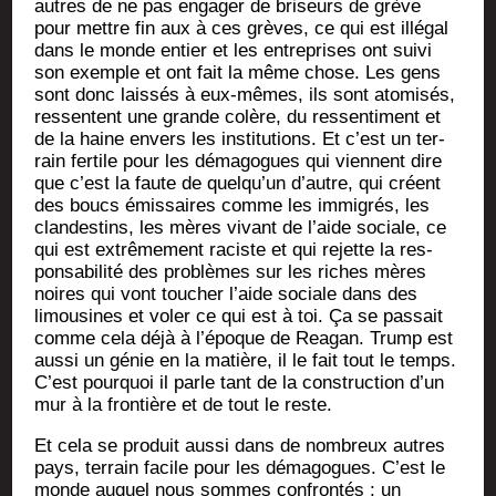
autres de ne pas enga­ger de bri­seurs de grève
pour mettre fin aux à ces grèves, ce qui est illé­gal
dans le monde entier et les entre­prises ont sui­vi
son exemple et ont fait la même chose. Les gens
sont donc lais­sés à eux-mêmes, ils sont ato­mi­sés,
res­sentent une grande colère, du res­sen­ti­ment et
de la haine envers les ins­ti­tu­tions. Et c’est un ter­
rain fer­tile pour les déma­gogues qui viennent dire
que c’est la faute de quel­qu’un d’autre, qui créent
des boucs émis­saires comme les immi­grés, les
clan­des­tins, les mères vivant de l’aide sociale, ce
qui est extrê­me­ment raciste et qui rejette la res­
pon­sa­bi­li­té des pro­blèmes sur les riches mères
noires qui vont tou­cher l’aide sociale dans des
limou­sines et voler ce qui est à toi. Ça se pas­sait
comme cela déjà à l’é­poque de Rea­gan. Trump est
aus­si un génie en la matière, il le fait tout le temps.
C’est pour­quoi il parle tant de la construc­tion d’un
mur à la fron­tière et de tout le reste.
Et cela se pro­duit aus­si dans de nom­breux autres
pays, ter­rain facile pour les déma­gogues. C’est le
monde auquel nous sommes confron­tés : un