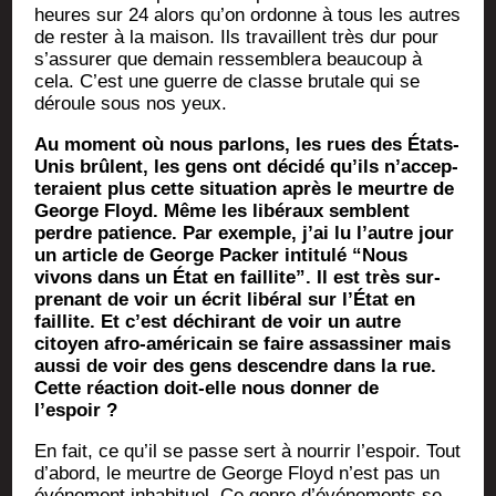
heures sur 24 alors qu’on ordonne à tous les autres
de res­ter à la mai­son. Ils tra­vaillent très dur pour
s’as­su­rer que demain res­sem­ble­ra beau­coup à
cela. C’est une guerre de classe bru­tale qui se
déroule sous nos yeux.
Au moment où nous par­lons, les rues des États-
Unis brûlent, les gens ont déci­dé qu’ils n’ac­cep­
te­raient plus cette situa­tion
après le meurtre de
George Floyd. Même les libé­raux semblent
perdre patience. Par exemple, j’ai lu l’autre jour
un article de George Packer inti­tu­lé “Nous
vivons dans un État en faillite”. Il est très sur­
pre­nant de voir un écrit libé­ral sur l’É­tat en
faillite. Et c’est déchi­rant de voir un autre
citoyen afro-amé­ri­cain se faire assas­si­ner mais
aus­si de voir des gens des­cendre dans la rue.
Cette réac­tion doit-elle nous don­ner de
l’espoir ?
En fait, ce qu’il se passe sert à nour­rir l’es­poir. Tout
d’a­bord, le meurtre de George Floyd n’est pas un
évé­ne­ment inha­bi­tuel. Ce genre d’é­vé­ne­ments se