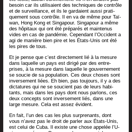
besoin car ils uti­li­saient des tech­niques de contrôle
et de sur­veillance, et ils le gar­daient aus­si pra­ti­
que­ment sous contrôle. Il en va de même pour Taï­
wan, Hong Kong et Sin­ga­pour. Sin­ga­pour a même
des hôpi­taux qui ont été pré­pa­rés et main­te­nus
vides en cas de pan­dé­mie. Cepen­dant l’Oc­ci­dent a
agi de manière bien pire et les États-Unis ont été
les pires de tous.
Et je pense que c’est direc­te­ment lié à la mesure
dans laquelle un pays est diri­gé par des entre­
prises, à la mesure dans laquelle le gou­ver­ne­ment
se sou­cie de sa popu­la­tion. Ces deux choses sont
inver­se­ment liées. Eh bien, pas tou­jours, il y a des
dic­ta­tures qui ne se sou­cient pas de leurs habi­
tants, mais dans les pays dont nous par­lons, ces
deux concepts sont inver­se­ment liés, dans une
large mesure. Cela est assez évident.
En fait, l’un des cas les plus sur­pre­nants, dont
vous n’a­vez pas le droit de par­ler aux États-Unis,
est celui de Cuba. Il existe une chose appe­lée l’U­