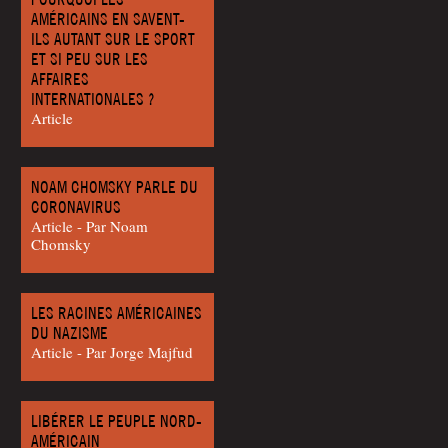
AMÉRICAINS EN SAVENT-
ILS AUTANT SUR LE SPORT
ET SI PEU SUR LES
AFFAIRES
INTERNATIONALES ?
Article
NOAM CHOMSKY PARLE DU
CORONAVIRUS
Article - Par Noam
Chomsky
LES RACINES AMÉRICAINES
DU NAZISME
Article - Par Jorge Maj­fud
LIBÉRER LE PEUPLE NORD-
AMÉRICAIN