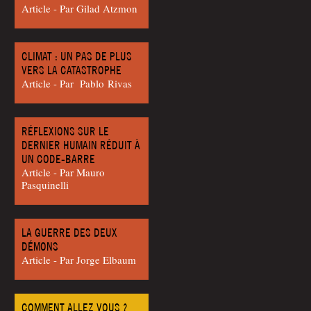
Article - Par Gilad Atz­mon
CLIMAT : UN PAS DE PLUS
VERS LA CATASTROPHE
Article - Par Pablo Rivas
RÉFLEXIONS SUR LE
DERNIER HUMAIN RÉDUIT À
UN CODE-BARRE
Article - Par Mau­ro
Pasquinelli
LA GUERRE DES DEUX
DÉMONS
Article - Par Jorge Elbaum
COMMENT ALLEZ VOUS ?