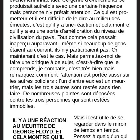
pro­dui­sait autre­fois avec une cer­taine fré­quence
mais per­sonne n’y prê­tait atten­tion. Ce qui est pro­
met­teur et il est dif­fi­cile de le dire au milieu des
émeutes, c’est qu’il y a une réac­tion et cela montre
qu’il y a eu une sorte d’a­mé­lio­ra­tion du niveau de
civi­li­sa­tion du pays. Tout comme cela pas­sait
inaper­çu aupa­ra­vant, même si beau­coup de gens
étaient au cou­rant, ils n’y par­ti­ci­paient pas. Or
main­te­nant c’est le cas. Mais per­met­tez-moi de
faire une cri­tique à ce sujet, c’est-à-dire que je
com­prends, je com­pa­tis, c’est très bien mais
remar­quez com­ment l’at­ten­tion est por­tée aus­si sur
les autres poli­ciers : l’un d’entre eux est un meur­
trier, mais les trois autres sont res­tés sans rien
faire. De nom­breuses plaintes sont dépo­sées
contre les trois per­sonnes qui sont res­tées
immobiles.
Mais il est utile de se
IL Y A UNE RÉAC­TION
regar­der dans le miroir
AU MEURTRE DE
de temps en temps.
GEORGE FLOYD, ET
Pen­sez à quel­qu’un qui
CELA MONTRE QU’IL