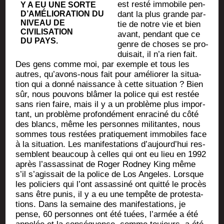
est res­té immo­bile pen­
Y A EU UNE SORTE
D’A­MÉ­LIO­RA­TION DU
dant la plus grande par­
NIVEAU DE
tie de notre vie et bien
CIVI­LI­SA­TION
avant, pen­dant que ce
DU PAYS.
genre de choses se pro­
dui­sait, il n’a rien fait.
Des gens comme moi, par exemple et tous les
autres, qu’a­vons-nous fait pour amé­lio­rer la situa­
tion qui a don­né nais­sance à cette situa­tion ? Bien
sûr, nous pou­vons blâ­mer la police qui est res­tée
sans rien faire, mais il y a un pro­blème plus impor­
tant, un pro­blème pro­fon­dé­ment enra­ci­né du côté
des blancs, même les per­sonnes mili­tantes, nous
sommes tous res­tées pra­ti­que­ment immo­biles face
à la situa­tion. Les mani­fes­ta­tions d’au­jourd’­hui res­
semblent beau­coup à celles qui ont eu lieu en 1992
après l’as­sas­si­nat de Roger Rod­ney King même
s’il s’a­gis­sait de la police de Los Angeles. Lorsque
les poli­ciers qui l’ont assas­si­né ont quit­té le pro­cès
sans être punis, il y a eu une tem­pête de pro­tes­ta­
tions. Dans la semaine des mani­fes­ta­tions, je
pense, 60 per­sonnes ont été tuées, l’ar­mée a été