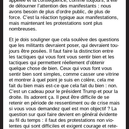
appe­lée et la consé­quence, comme tou­jours, a été
de détour­ner l’at­ten­tion des mani­fes­tants : nous
avons besoin de plus d’ordre public, de plus de
force. C’est la réac­tion typique aux mani­fes­ta­tions,
mais main­te­nant les pro­tes­ta­tions sont plus
nombreuses.
Et je dois sou­li­gner que cela sou­lève des ques­tions
que les mili­tants devraient poser, qui devraient tou­
jours être posées. Il faut faire la dis­tinc­tion entre
les tac­tiques qui vous font vous sen­tir bien et les
tac­tiques qui per­mettent réel­le­ment d’ob­te­nir
quelque chose de bien. Ceux qui vous font vous
sen­tir bien sont simples, comme cas­ser une vitrine
et mon­trer à quel point je suis en colère, cela me
fait du bien mais est-ce que cela fait du bien : non.
C’est un cadeau pour le pré­sident Trump et pour la
droite. Ils adorent ça. Il peut être dif­fi­cile de se
rete­nir en période de res­sen­ti­ment ou de crise mais
si vous vous deman­dez quel est mon objec­tif ? La
ques­tion sur quoi faire devient en géné­ral évi­dente
au fil du temps : il faut des pro­tes­ta­tions non vio­
lentes qui sont dif­fi­ciles et exigent cou­rage et rete­