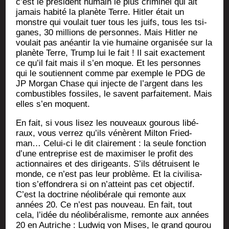
c’est le pré­sident humain le plus cri­mi­nel qui ait
jamais habi­té la pla­nète Terre. Hit­ler était un
monstre qui vou­lait tuer tous les juifs, tous les tsi­
ganes, 30 mil­lions de per­sonnes. Mais Hit­ler ne
vou­lait pas anéan­tir la vie humaine orga­ni­sée sur la
pla­nète Terre, Trump lui le fait ! Il sait exac­te­ment
ce qu’il fait mais il s’en moque. Et les per­sonnes
qui le sou­tiennent comme par exemple le PDG de
JP Mor­gan Chase qui injecte de l’argent dans les
com­bus­tibles fos­siles, le savent par­fai­te­ment. Mais
elles s’en moquent.
En fait, si vous lisez les nou­veaux gou­rous libé­
raux, vous ver­rez qu’ils vénèrent Mil­ton Fried­
man… Celui-ci le dit clai­re­ment : la seule fonc­tion
d’une entre­prise est de maxi­mi­ser le pro­fit des
action­naires et des diri­geants. S’ils détruisent le
monde, ce n’est pas leur pro­blème. Et la civi­li­sa­
tion s’ef­fon­dre­ra si on n’at­teint pas cet objec­tif.
C’est la doc­trine néo­li­bé­rale qui remonte aux
années 20. Ce n’est pas nou­veau. En fait, tout
cela, l’i­dée du néo­li­bé­ra­lisme, remonte aux années
20 en Autriche : Lud­wig von Mises, le grand gou­rou