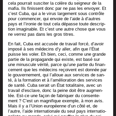
cela pour­rait sus­ci­ter la colère du sei­gneur de la
mafia. Ils finissent donc par ne pas les envoyer. Et
c’est Cuba, qui a le virus lar­ge­ment sous contrôle
pour com­men­cer, qui envoie de l’aide à d’autres
pays et l’i­ro­nie de tout cela dépasse toute des­crip­
tion ima­gi­nable. Et c’est une autre chose que vous
ne ver­rez pas dans les gros titres.
En fait, Cuba est accu­sée de tra­vail for­cé, d’a­voir
impo­sé à ses méde­cins d’y aller, afin que l’É­tat
puisse les voler. Eh bien, ceci, comme une grande
par­tie de la pro­pa­gande qui existe, est basé sur
une minus­cule véri­té, parce qu’une par­tie du finan­
ce­ment que les méde­cins reçoivent est don­née par
le gou­ver­ne­ment, qui l’al­loue aux ser­vices de san­
té, à la for­ma­tion et à l’a­mé­lio­ra­tion des ser­vices
de san­té. Cuba serait un État tota­li­taire, avec un
tra­vail d’es­clave, donc la peine doit être aug­men­
tée. Est-ce une façon de fabri­quer du consen­te­
ment ? C’est un magni­fique exemple, à mon avis.
Mais il y a l’U­nion euro­péenne d’un côté et, de
l’autre, l’aide inter­na­tio­nale du seul pays inter­na­tio­