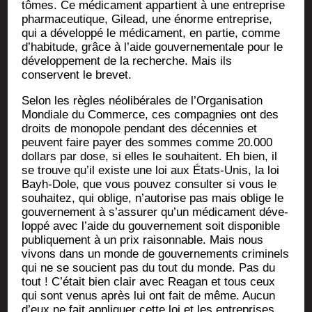
tômes. Ce médi­ca­ment appar­tient à une entre­prise
phar­ma­ceu­tique, Gilead, une énorme entre­prise,
qui a déve­lop­pé le médi­ca­ment, en par­tie, comme
d’ha­bi­tude, grâce à l’aide gou­ver­ne­men­tale pour le
déve­lop­pe­ment de la recherche. Mais ils
conservent le brevet.
Selon les règles néo­li­bé­rales de l’Or­ga­ni­sa­tion
Mon­diale du Com­merce, ces com­pa­gnies ont des
droits de mono­pole pen­dant des décen­nies et
peuvent faire payer des sommes comme 20.000
dol­lars par dose, si elles le sou­haitent. Eh bien, il
se trouve qu’il existe une loi aux États-Unis, la loi
Bayh-Dole, que vous pou­vez consul­ter si vous le
sou­hai­tez, qui oblige, n’au­to­rise pas mais oblige le
gou­ver­ne­ment à s’as­su­rer qu’un médi­ca­ment déve­
lop­pé avec l’aide du gou­ver­ne­ment soit dis­po­nible
publi­que­ment à un prix rai­son­nable. Mais nous
vivons dans un monde de gou­ver­ne­ments cri­mi­nels
qui ne se sou­cient pas du tout du monde. Pas du
tout ! C’é­tait bien clair avec Rea­gan et tous ceux
qui sont venus après lui ont fait de même. Aucun
d’eux ne fait appli­quer cette loi et les entre­prises