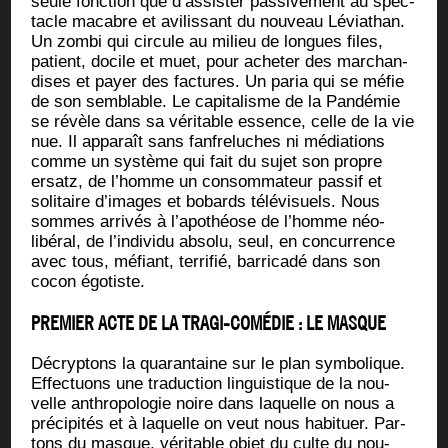
seule fonc­tion que d’as­sis­ter pas­si­ve­ment au spec­
tacle macabre et avi­lis­sant du nou­veau Lévia­than.
Un zom­bi qui cir­cule au milieu de longues files,
patient, docile et muet, pour ache­ter des mar­chan­
dises et payer des fac­tures. Un paria qui se méfie
de son sem­blable. Le capi­ta­lisme de la Pan­dé­mie
se révèle dans sa véri­table essence, celle de la vie
nue. Il appa­raît sans fan­fre­luches ni média­tions
comme un sys­tème qui fait du sujet son propre
ersatz, de l’homme un consom­ma­teur pas­sif et
soli­taire d’i­mages et bobards télé­vi­suels. Nous
sommes arri­vés à l’a­po­théose de l’homme néo-
libé­ral, de l’in­di­vi­du abso­lu, seul, en concur­rence
avec tous, méfiant, ter­ri­fié, bar­ri­ca­dé dans son
cocon égotiste.
PREMIER ACTE DE LA TRAGI-COMÉDIE : LE MASQUE
Décryp­tons la qua­ran­taine sur le plan sym­bo­lique.
Effec­tuons une tra­duc­tion lin­guis­tique de la nou­
velle anthro­po­lo­gie noire dans laquelle on nous a
pré­ci­pi­tés et à laquelle on veut nous habi­tuer. Par­
tons du masque, véri­table objet du culte du nou­