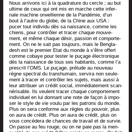
Nous arri­vons ici à la qua­dra­ture du cercle ; au but
ultime de ceux qui ont mis en marche cette infer­
nale machine orwel­lienne de la Pan­dé­mie, d’un
bout à l’autre du globe, de la Chine aux USA :
pucer tout indi­vi­du dès sa nais­sance, comme les
chiens, pour contrô­ler et tra­cer chaque mou­ve­
ment, et même chaque désir, pas­sion et com­por­te­
ment. On ne le sait pas tou­jours, mais le Ben­gla­
desh est le pre­mier Etat du monde à s’être offert
comme cobaye pour tes­ter le puçage élec­tro­nique
dès la nais­sance de tous ses habi­tants, comme l’a
pres­crit l’OMS. Le puçage, pré­lude au nou­veau
règne spec­tral du trans­hu­main, ser­vi­ra non seule­
ment à tra­cer et contrô­ler les sujets, mais aus­si à
leur attri­buer un cré­dit social, immé­dia­te­ment scan­
né­ri­sable. Ils veulent tra­cer chaque com­por­te­ment
indi­vi­duel en lui don­nant une note de façon à impo­
ser le style de vie vou­lu par les patrons du monde.
Plus on sera conforme aux règles du pou­voir, plus
on aura de cré­dit. Plus on aura de cré­dit, plus on
vous concé­de­ra de chances de tra­vail et de sur­vie.
On passe au feu rouge, ou on ne paie pas la men­