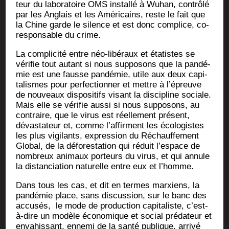
teur du labo­ra­toire OMS ins­tal­lé à Wuhan, contrô­lé
par les Anglais et les Amé­ri­cains, reste le fait que
la Chine garde le silence et est donc com­plice, co-
res­pon­sable du crime.
La com­pli­ci­té entre néo-libé­raux et éta­tistes se
véri­fie tout autant si nous sup­po­sons que la pan­dé­
mie est une fausse pan­dé­mie, utile aux deux capi­
ta­lismes pour per­fec­tion­ner et mettre à l’é­preuve
de nou­veaux dis­po­si­tifs visant la dis­ci­pline sociale.
Mais elle se véri­fie aus­si si nous sup­po­sons, au
contraire, que le virus est réel­le­ment pré­sent,
dévas­ta­teur et, comme l’af­firment les éco­lo­gistes
les plus vigi­lants, expres­sion du Réchauf­fe­ment
Glo­bal, de la défo­res­ta­tion qui réduit l’es­pace de
nom­breux ani­maux por­teurs du virus, et qui annule
la dis­tan­cia­tion natu­relle entre eux et l’homme.
Dans tous les cas, et dit en termes mar­xiens, la
pan­dé­mie place, sans dis­cus­sion, sur le banc des
accu­sés, le mode de pro­duc­tion capi­ta­liste, c’est-
à-dire un modèle éco­no­mique et social pré­da­teur et
enva­his­sant, enne­mi de la san­té publique, arri­vé