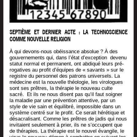
SEPTIÈME ET DERNIER ACTE : LA TECHNOSCIENCE
COMME NOUVELLE RELIGION
À qui devons-nous obéis­sance abso­lue ? À des
gou­ver­ne­ments qui, dans l’é­tat d’ex­cep­tion deve­nu
sta­tut nor­mal et per­ma­nent, ont abdi­qué leurs pré­
ro­ga­tives au pro­fit d’é­quipes de « savants » sur le
registre du per­son­nel des patrons uni­ver­sels. La
méde­cine est la nou­velle théo­lo­gie, les viro­logues
sont ses prêtres, la thé­ra­pie le nou­veau culte
sacré. Et ils ne nous disent pas qu’il faut soi­gner
la mala­die par une pré­ven­tion atten­tive, par un
style de vie sain et équi­li­bré, impos­sible dans un
sys­tème cen­tré sur le pro­fit. Ce serait héré­tique et
désa­cra­li­sant. Comme les prêtres de jadis qui nous
invi­taient seule­ment à prier, ils ne s’oc­cupent que
de thé­ra­pies. La thé­ra­pie est le nou­vel évan­gile, le