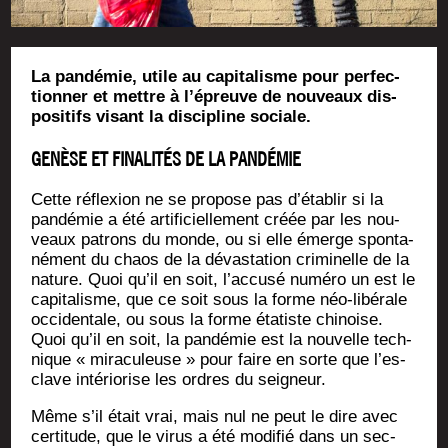
La pan­dé­mie, utile au capi­ta­lisme pour per­fec­
tion­ner et mettre à l’épreuve de nou­veaux dis­
po­si­tifs visant la dis­ci­pline sociale.
GENÈSE ET FINALITÉS DE LA PANDÉMIE
Cette réflexion ne se pro­pose pas d’é­ta­blir si la
pan­dé­mie a été arti­fi­ciel­le­ment créée par les nou­
veaux patrons du monde, ou si elle émerge spon­ta­
né­ment du chaos de la dévas­ta­tion cri­mi­nelle de la
nature. Quoi qu’il en soit, l’ac­cu­sé numé­ro un est le
capi­ta­lisme, que ce soit sous la forme néo-libé­rale
occi­den­tale, ou sous la forme éta­tiste chi­noise.
Quoi qu’il en soit, la pan­dé­mie est la nou­velle tech­
nique « mira­cu­leuse » pour faire en sorte que l’es­
clave inté­rio­rise les ordres du seigneur.
Même s’il était vrai, mais nul ne peut le dire avec
cer­ti­tude, que le virus a été modi­fié dans un sec­