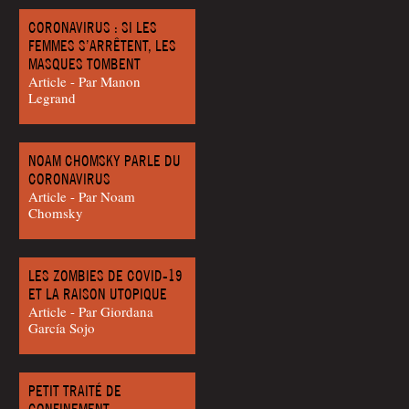
CORONAVIRUS : SI LES
FEMMES S’ARRÊTENT, LES
MASQUES TOMBENT
Article - Par Manon
Legrand
NOAM CHOMSKY PARLE DU
CORONAVIRUS
Article - Par Noam
Chomsky
LES ZOMBIES DE COVID-19
ET LA RAISON UTOPIQUE
Article - Par Gior­da­na
García Sojo
PETIT TRAITÉ DE