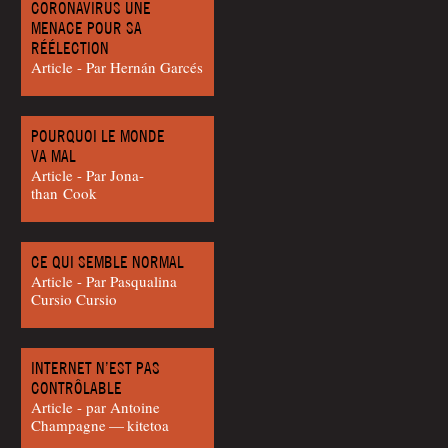
CORONAVIRUS UNE
MENACE POUR SA
RÉÉLECTION
Article - Par Hernán Garcés
POURQUOI LE MONDE
VA MAL
Article - Par Jona­
than Cook
CE QUI SEMBLE NORMAL
Article - Par Pas­qua­li­na
Cur­sio Cursio
INTERNET N’EST PAS
CONTRÔLABLE
Article - par Antoine
Cham­pagne — kitetoa