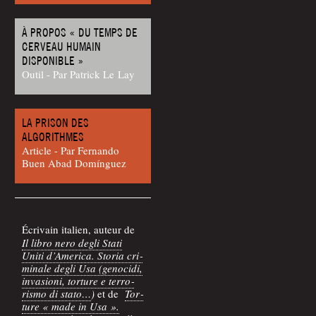
À PROPOS « DU TEMPS DE
CERVEAU HUMAIN
DISPONIBLE »
Outil - Par Patrick Le Lay
LA PRISON DES
ALGORITHMES
Article - Par Fer­nan­do
Buen Abad Domínguez
Écri­vain ita­lien, auteur de
Il libro nero degli Sta­ti
Uni­ti d’A­me­ri­ca. Sto­ria cri­
mi­nale degli Usa (geno­ci­di,
inva­sio­ni, tor­ture e ter­ro­
ris­mo di sta­to…
)
et de
Tor­
ture « made in Usa ».