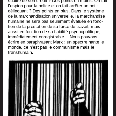
sua­li­té de son cré­dit ? Des points en moins. On fait
l’es­pion pour la police et on fait arrê­ter un petit
délin­quant ? Des points en plus. Dans le sys­tème
de la mar­chan­di­sa­tion uni­ver­selle, la mar­chan­dise
humaine ne sera pas seule­ment éva­luée en fonc­
tion de la pres­ta­tion de sa force de tra­vail, mais
aus­si en fonc­tion de sa fia­bi­li­té psy­cho­po­li­tique,
immé­dia­te­ment enre­gis­trable… Nous pou­vons
écrire en para­phra­sant Marx : un spectre hante le
monde, ce n’est pas le com­mu­nisme mais le
transhumain.