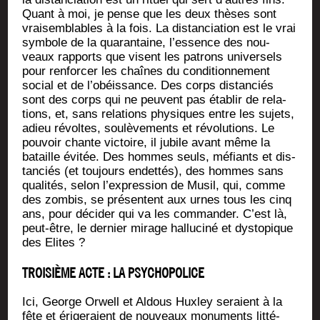
Quant à moi, je pense que les deux thèses sont
vrai­sem­blables à la fois. La dis­tan­cia­tion est le vrai
sym­bole de la qua­ran­taine, l’es­sence des nou­
veaux rap­ports que visent les patrons uni­ver­sels
pour ren­for­cer les chaînes du condi­tion­ne­ment
social et de l’o­béis­sance. Des corps dis­tan­ciés
sont des corps qui ne peuvent pas éta­blir de rela­
tions, et, sans rela­tions phy­siques entre les sujets,
adieu révoltes, sou­lè­ve­ments et révo­lu­tions. Le
pou­voir chante vic­toire, il jubile avant même la
bataille évi­tée. Des hommes seuls, méfiants et dis­
tan­ciés (et tou­jours endet­tés), des hommes sans
qua­li­tés, selon l’ex­pres­sion de Musil, qui, comme
des zom­bis, se pré­sentent aux urnes tous les cinq
ans, pour déci­der qui va les com­man­der. C’est là,
peut-être, le der­nier mirage hal­lu­ci­né et dys­to­pique
des Elites ?
TROISIÈME ACTE : LA PSYCHOPOLICE
Ici, George Orwell et Aldous Hux­ley seraient à la
fête et éri­ge­raient de nou­veaux monu­ments lit­té­