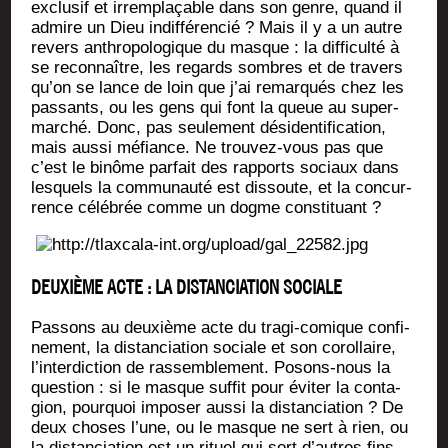
exclu­sif et irrem­pla­çable dans son genre, quand il
admire un Dieu indif­fé­ren­cié ? Mais il y a un autre
revers anthro­po­lo­gique du masque : la dif­fi­cul­té à
se recon­naître, les regards sombres et de tra­vers
qu’on se lance de loin que j’ai remar­qués chez les
pas­sants, ou les gens qui font la queue au super­
mar­ché. Donc, pas seule­ment dési­den­ti­fi­ca­tion,
mais aus­si méfiance. Ne trou­vez-vous pas que
c’est le binôme par­fait des rap­ports sociaux dans
les­quels la com­mu­nau­té est dis­soute, et la concur­
rence célé­brée comme un dogme constituant ?
DEUXIÈME ACTE : LA DISTANCIATION SOCIALE
Pas­sons au deuxième acte du tra­gi-comique confi­
ne­ment, la dis­tan­cia­tion sociale et son corol­laire,
l’in­ter­dic­tion de ras­sem­ble­ment. Posons-nous la
ques­tion : si le masque suf­fit pour évi­ter la conta­
gion, pour­quoi impo­ser aus­si la dis­tan­cia­tion ? De
deux choses l’une, ou le masque ne sert à rien, ou
la dis­tan­cia­tion est un rituel qui sert d’autres fins.