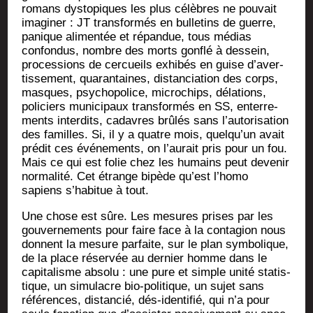
romans dys­to­piques les plus célèbres ne pou­vait
ima­gi­ner : JT trans­for­més en bul­le­tins de guerre,
panique ali­men­tée et répan­due, tous médias
confon­dus, nombre des morts gon­flé à des­sein,
pro­ces­sions de cer­cueils exhi­bés en guise d’a­ver­
tis­se­ment, qua­ran­taines, dis­tan­cia­tion des corps,
masques, psy­cho­po­lice, micro­chips, déla­tions,
poli­ciers muni­ci­paux trans­for­més en SS, enter­re­
ments inter­dits, cadavres brû­lés sans l’au­to­ri­sa­tion
des familles. Si, il y a quatre mois, quel­qu’un avait
pré­dit ces évé­ne­ments, on l’au­rait pris pour un fou.
Mais ce qui est folie chez les humains peut deve­nir
nor­ma­li­té. Cet étrange bipède qu’est l’ho­mo
sapiens s’ha­bi­tue à tout.
Une chose est sûre. Les mesures prises par les
gou­ver­ne­ments pour faire face à la conta­gion nous
donnent la mesure par­faite, sur le plan sym­bo­lique,
de la place réser­vée au der­nier homme dans le
capi­ta­lisme abso­lu : une pure et simple uni­té sta­tis­
tique, un simu­lacre bio-poli­tique, un sujet sans
réfé­rences, dis­tan­cié, dés-iden­ti­fié, qui n’a pour