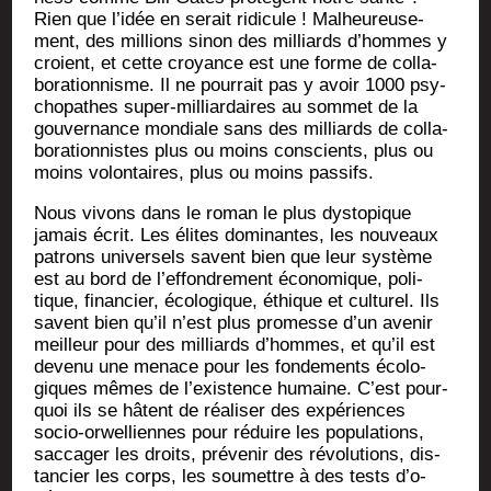
Rien que l’i­dée en serait ridi­cule ! Mal­heu­reu­se­
ment, des mil­lions sinon des mil­liards d’hommes y
croient, et cette croyance est une forme de col­la­
bo­ra­tion­nisme. Il ne pour­rait pas y avoir 1000 psy­
cho­pathes super-mil­liar­daires au som­met de la
gou­ver­nance mon­diale sans des mil­liards de col­la­
bo­ra­tion­nistes plus ou moins conscients, plus ou
moins volon­taires, plus ou moins passifs.
Nous vivons dans le roman le plus dys­to­pique
jamais écrit. Les élites domi­nantes, les nou­veaux
patrons uni­ver­sels savent bien que leur sys­tème
est au bord de l’ef­fon­dre­ment éco­no­mique, poli­
tique, finan­cier, éco­lo­gique, éthique et cultu­rel. Ils
savent bien qu’il n’est plus pro­messe d’un ave­nir
meilleur pour des mil­liards d’hommes, et qu’il est
deve­nu une menace pour les fon­de­ments éco­lo­
giques mêmes de l’exis­tence humaine. C’est pour­
quoi ils se hâtent de réa­li­ser des expé­riences
socio-orwel­liennes pour réduire les popu­la­tions,
sac­ca­ger les droits, pré­ve­nir des révo­lu­tions, dis­
tan­cier les corps, les sou­mettre à des tests d’o­