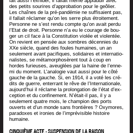
lait aus­si l’ex­hi­ber, il fal­lait même applau­dir avec
des petits sou­rires d’ap­pro­ba­tion pour le geô­lier.
Les chaînes de la pré-pan­dé­mie ne suf­fi­saient pas,
il fal­lait récla­mer qu’on les serre plus étroi­te­ment.
Per­sonne ne s’est ren­du compte qu’on avait per­du
l’E­tat de droit. Per­sonne n’a eu le cou­rage de bou­
ger un cil face à la Consti­tu­tion vio­lée et vio­len­tée.
On revient en pen­sée aux sombres décen­nies du
XXe siècle, quand des foules humaines, un an
seule­ment avant paci­fiques, soli­daires et inter­na­tio­
na­listes, se méta­mor­pho­sèrent tout à coup en
hordes furieuses, aveu­glées par la haine de l’en­ne­
mi du moment. L’a­na­lo­gie vaut aus­si pour le côté
gauche de la gauche. Si, en 1914, il a voté les cré­
dits de guerre, enter­rant le rêve de l’In­ter­na­tio­nale,
aujourd’­hui il réclame la pro­lon­ga­tion de l’é­tat d’ex­
cep­tion et du confi­ne­ment. N’é­tait-il pas, il y a
seule­ment quatre mois, le cham­pion des ports
ouverts et d’un monde sans fron­tières ? Oxy­mores,
para­doxes et iro­nies de l’im­pré­vi­sible his­toire
humaine.
CINQUIÈME ACTE : SUSPENSION DE LA RAISON