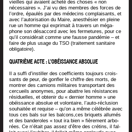
vieilles qui avaient ache­té des choses « non
néces­saires ». J’ai vu des membres des forces de
l’ordre, épau­lés par des méde­cins com­plai­sants, et
avec l’au­to­ri­sa­tion du Maire, anes­thé­sier en pleine
rue un homme qui expri­mait à tra­vers un méga­
phone son désac­cord avec les fer­me­tures, pour ce
qu’il consi­dé­rait comme une fausse pan­dé­mie – et
faire de plus usage du TSO (trai­te­ment sani­taire
obligatoire).
QUATRIÈME ACTE : L’OBÉISSANCE ABSOLUE
Il a suf­fi d’ins­til­ler des coef­fi­cients tou­jours crois­
sants de peur, de gon­fler le chiffre des morts, de
mon­trer des camions mili­taires trans­por­tant des
cer­cueils ano­nymes, pour abattre les résis­tances
rési­duelles, et obte­nir du « der­nier homme » une
obéis­sance abso­lue et volon­taire, l’au­to-réclu­sion
sou­hai­tée et requise – qu’on a même célé­brée avec
tous ces bals sur les balcons,ces bri­quets allu­més
et des ban­de­roles « tout ira bien » fiè­re­ment arbo­
rées. Ce n’é­tait pas assez d’être des cré­tins, il fal­