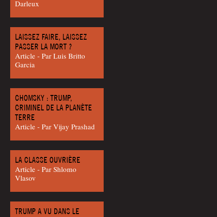
Darleux
LAISSEZ FAIRE, LAISSEZ
PASSER LA MORT ?
Article - Par Luis Brit­to
Garcia
CHOMSKY : TRUMP,
CRIMINEL DE LA PLANÈTE
TERRE
Article - Par Vijay Prashad
LA CLASSE OUVRIÈRE
Article - Par Shlo­mo
Vlasov
TRUMP A VU DANS LE