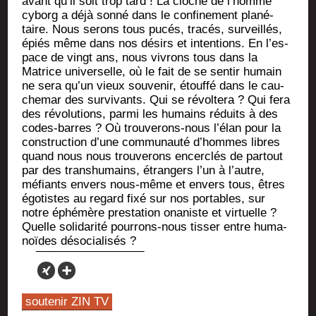
avant qu’il soit trop tard ! La cloche de l’homme
cyborg a déjà son­né dans le confi­ne­ment pla­né­
taire. Nous serons tous pucés, tra­cés, sur­veillés,
épiés même dans nos dési­rs et inten­tions. En l’es­
pace de vingt ans, nous vivrons tous dans la
Matrice uni­ver­selle, où le fait de se sen­tir humain
ne sera qu’un vieux sou­ve­nir, étouf­fé dans le cau­
che­mar des sur­vi­vants. Qui se révol­te­ra ? Qui fera
des révo­lu­tions, par­mi les humains réduits à des
codes-barres ? Où trou­ve­rons-nous l’é­lan pour la
construc­tion d’une com­mu­nau­té d’hommes libres
quand nous nous trou­ve­rons encer­clés de par­tout
par des trans­hu­mains, étran­gers l’un à l’autre,
méfiants envers nous-même et envers tous, êtres
égo­tistes au regard fixé sur nos por­tables, sur
notre éphé­mère pres­ta­tion ona­niste et vir­tuelle ?
Quelle soli­da­ri­té pour­rons-nous tis­ser entre huma­
noïdes désocialisés ?
soutenir ZIN TV