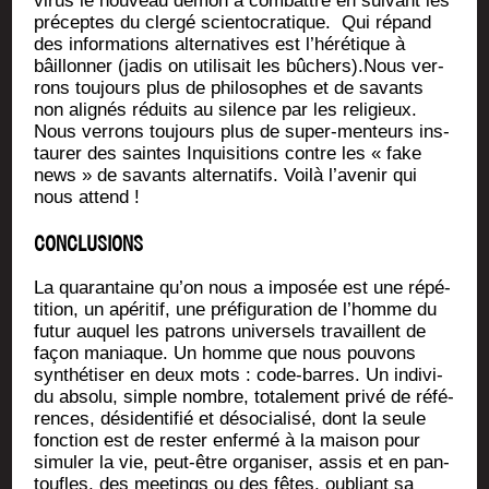
virus le nou­veau démon à com­battre en sui­vant les
pré­ceptes du cler­gé scien­to­cra­tique. Qui répand
des infor­ma­tions alter­na­tives est l’hé­ré­tique à
bâillon­ner (jadis on uti­li­sait les bûchers).Nous ver­
rons tou­jours plus de phi­lo­sophes et de savants
non ali­gnés réduits au silence par les reli­gieux.
Nous ver­rons tou­jours plus de super-men­teurs ins­
tau­rer des saintes Inqui­si­tions contre les « fake
news » de savants alter­na­tifs. Voi­là l’a­ve­nir qui
nous attend !
CONCLUSIONS
La qua­ran­taine qu’on nous a impo­sée est une répé­
ti­tion, un apé­ri­tif, une pré­fi­gu­ra­tion de l’homme
du
futur auquel les patrons uni­ver­sels tra­vaillent de
façon maniaque. Un homme que nous pou­vons
syn­thé­ti­ser en deux mots : code-barres. Un indi­vi­
du abso­lu, simple nombre, tota­le­ment pri­vé de réfé­
rences, dési­den­ti­fié et déso­cia­li­sé, dont la seule
fonc­tion est de res­ter enfer­mé à la mai­son pour
simu­ler la vie, peut-être orga­ni­ser, assis et en pan­
toufles, des mee­tings ou des fêtes, oubliant sa