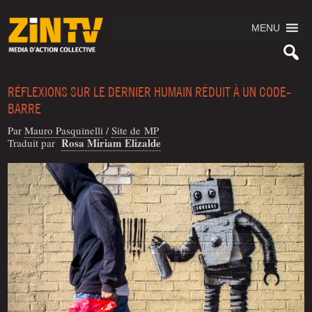
MENU
RÉFLEXIONS SUR LE DERNIER HUMAIN RÉDUIT À UN CODE-
BARRE
Par
Mau­ro Pasquinelli
/
Site de MP
Rosa Miriam Eli­zalde
Tra­duit par