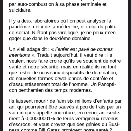
par auto-com­bus­tion à sa phase ter­mi­nale et
suicidaire.
Il y a deux labo­ra­toires où l’on peut ana­ly­ser la
pan­dé­mie, celui de la méde­cine, et celui du poli­ti­
co-social. N’é­tant pas viro­logue, je ne peux m’en­
ga­ger que dans le deuxième domaine.
Un vieil adage dit : «
l’en­fer est pavé de bonnes
inten­tions
». Tra­duit aujourd’­hui, il veut dire : ils
veulent nous faire croire qu’ils se sou­cient de notre
san­té et notre sécu­ri­té, mais en réa­li­té ils ne font
que tes­ter de nou­veaux dis­po­si­tifs de domi­na­tion,
de nou­velles formes orwel­liennes de contrôle et
d’as­su­jet­tis­se­ment total de l’homme. Un Pan­op­ti­
con ben­tha­mien des temps modernes.
Ils laissent mou­rir de faim six mil­lions d’en­fants par
an, qui pour­raient être sau­vés à peu de frais par un
vac­cin qui s’ap­pelle nour­ri­ture, en renon­çant seule­
ment à 0,00000001% de leurs ver­ti­gi­neux reve­nus
d’es­crocs, et vous croyez que des génies du Busi­
ness comme Bill Gates pro­tègent notre san­té ?