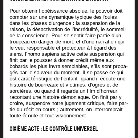
Pour obte­nir l’o­béis­sance abso­lue, le pou­voir doit
comp­ter sur une dyna­mique typique des foules
dans les phases d’ur­gence : la sus­pen­sion de la
rai­son, la désac­ti­va­tion de l’in­cré­du­li­té, le som­meil
de la conscience. Pour se sen­tir faire par­tie d’un
trou­peau en dan­ger de mort, et d’une nar­ra­tion qui
le veut res­pon­sable et pro­tec­teur à l’é­gard des
siens, l’ho­mo sapiens active cette sus­pen­sion qui
finit par le pous­ser à don­ner cré­dit même aux
bobards les plus invrai­sem­blables, s’ils sont pro­pa­
gés par le sau­veur du moment. Il se passe ce qui
est carac­té­ris­tique de l’en­fant quand il écoute une
his­toire de bour­reaux et vic­times, d’ogres et de
sor­cières, ou quand il regarde un film d’hor­reur
racon­tant une his­toire démo­niaque. On finit par y
croire, sus­pendre notre juge­ment cri­tique, faire par­
tie du récit en cours ; autre­ment, on inter­rom­prait
toute écoute et tout visionnement.
SIXIÈME ACTE : LE CONTRÔLE UNIVERSEL