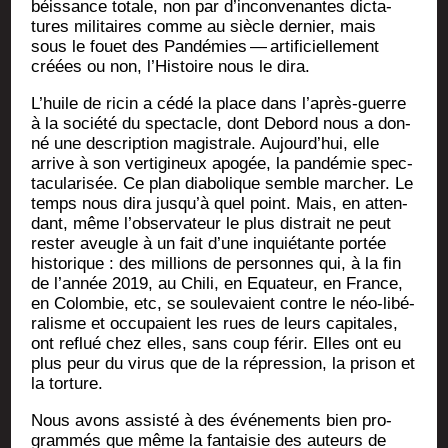
béis­sance totale, non par d’in­con­ve­nantes dic­ta­
tures mili­taires comme au siècle der­nier, mais
sous le fouet des Pan­dé­mies — arti­fi­ciel­le­ment
créées ou non, l’His­toire nous le dira.
L’huile de ricin a cédé la place dans l’a­près-guerre
à la socié­té du spec­tacle, dont Debord nous a don­
né une des­crip­tion magis­trale. Aujourd’­hui, elle
arrive à son ver­ti­gi­neux apo­gée, la pan­dé­mie spec­
ta­cu­la­ri­sée. Ce plan dia­bo­lique semble mar­cher. Le
temps nous dira jus­qu’à quel point. Mais, en atten­
dant, même l’ob­ser­va­teur le plus dis­trait ne peut
res­ter aveugle à un fait d’une inquié­tante por­tée
his­to­rique : des mil­lions de per­sonnes qui, à la fin
de l’an­née 2019, au Chi­li, en Equa­teur, en France,
en Colom­bie, etc, se sou­le­vaient contre le néo-libé­
ra­lisme et occu­paient les rues de leurs capi­tales,
ont reflué chez elles, sans coup férir. Elles ont eu
plus peur du virus que de la répres­sion, la pri­son et
la torture.
Nous avons assis­té à des évé­ne­ments bien pro­
gram­més que même la fan­tai­sie des auteurs de