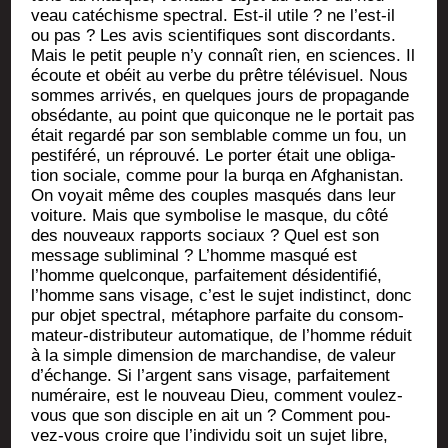
veau caté­chisme spec­tral. Est-il utile ? ne l’est-il
ou pas ? Les avis scien­ti­fiques sont dis­cor­dants.
Mais le petit peuple n’y connaît rien, en sciences. Il
écoute et obéit au verbe du prêtre télé­vi­suel. Nous
sommes arri­vés, en quelques jours de pro­pa­gande
obsé­dante, au point que qui­conque ne le por­tait pas
était regar­dé par son sem­blable comme un fou, un
pes­ti­fé­ré, un réprou­vé. Le por­ter était une obli­ga­
tion sociale, comme pour la bur­qa en Afgha­nis­tan.
On voyait même des couples mas­qués dans leur
voi­ture. Mais que sym­bo­lise le masque, du côté
des nou­veaux rap­ports sociaux ? Quel est son
mes­sage sub­li­mi­nal ? L’homme mas­qué est
l’homme quel­conque, par­fai­te­ment dési­den­ti­fié,
l’homme sans visage, c’est le sujet indis­tinct, donc
pur objet spec­tral, méta­phore par­faite du consom­
ma­teur-dis­tri­bu­teur auto­ma­tique, de l’homme réduit
à la simple dimen­sion de mar­chan­dise, de valeur
d’é­change. Si l’argent sans visage, par­fai­te­ment
numé­raire, est le nou­veau Dieu, com­ment vou­lez-
vous que son dis­ciple en ait un ? Com­ment pou­
vez-vous croire que l’in­di­vi­du soit un sujet libre,