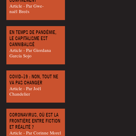
CONFINEMENT
Article - Par Gwe­
naël Breës
EN TEMPS DE PANDÉMIE,
LE CAPITALISME EST
CANNIBALISÉ
Article - Par Gior­da­na
García Sojo
COVID-19 : NON, TOUT NE
VA PAS CHANGER
Article - Par Joël
Chandelier
CORONAVIRUS, OÙ EST LA
FRONTIÈRE ENTRE FICTION
ET RÉALITÉ ?
Article - Par Corinne Morel