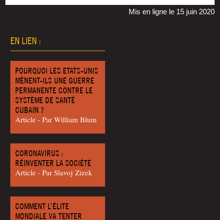
Mis en ligne le 15 juin 2020
EN LIEN :
POURQUOI LES ETATS-UNIS
MÈNENT-ILS UNE GUERRE
PERMANENTE CONTRE LE
SYSTÈME DE SANTÉ
CUBAIN ?
Article - Par William Blum
CORONAVIRUS :
RÉINVENTER LA SOCIÉTÉ
Article - Par Sla­voj Zizek
COMMENT L’ÉLITE
MONDIALE VA TENTER