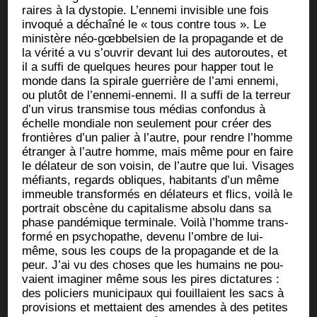
raires à la dys­to­pie. L’en­ne­mi invi­sible une fois
invo­qué a déchaî­né le « tous contre tous ». Le
minis­tère néo-gœb­bel­sien de la pro­pa­gande et de
la véri­té a vu s’ou­vrir devant lui des auto­routes, et
il a suf­fi de quelques heures pour hap­per tout le
monde dans la spi­rale guer­rière de l’a­mi enne­mi,
ou plu­tôt de l’en­ne­mi-enne­mi. Il a suf­fi de la ter­reur
d’un virus trans­mise tous médias confon­dus à
échelle mon­diale non seule­ment pour créer des
fron­tières d’un palier à l’autre, pour rendre l’homme
étran­ger à l’autre homme, mais même pour en faire
le déla­teur de son voi­sin, de l’autre que lui. Visages
méfiants, regards obliques, habi­tants d’un même
immeuble trans­for­més en déla­teurs et flics, voi­là le
por­trait obs­cène du capi­ta­lisme abso­lu dans sa
phase pan­dé­mique ter­mi­nale. Voi­là l’homme trans­
for­mé en psy­cho­pathe, deve­nu l’ombre de lui-
même, sous les coups de la pro­pa­gande et de la
peur. J’ai vu des choses que les humains ne pou­
vaient ima­gi­ner même sous les pires dic­ta­tures :
des poli­ciers muni­ci­paux qui fouillaient les sacs à
pro­vi­sions et met­taient des amendes à des petites