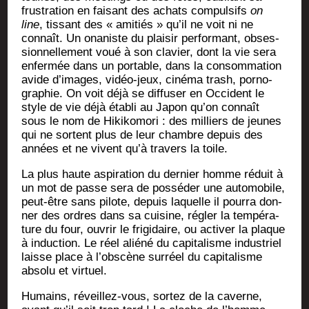
frus­tra­tion en fai­sant des achats com­pul­sifs
on
line
, tis­sant des « ami­tiés » qu’il ne voit ni ne
connaît. Un ona­niste du plai­sir per­for­mant, obses­
sion­nel­le­ment voué à son cla­vier, dont la vie sera
enfer­mée dans un por­table, dans la consom­ma­tion
avide d’i­mages, vidéo-jeux, ciné­ma trash, por­no­
gra­phie. On voit déjà se dif­fu­ser en Occi­dent le
style de vie déjà éta­bli au Japon qu’on connaît
sous le nom de Hiki­ko­mo­ri : des mil­liers de jeunes
qui ne sortent plus de leur chambre depuis des
années et ne vivent qu’à tra­vers la toile.
La plus haute aspi­ra­tion du der­nier homme réduit à
un mot de passe sera de pos­sé­der une auto­mo­bile,
peut-être sans pilote, depuis laquelle il pour­ra don­
ner des ordres dans sa cui­sine, régler la tem­pé­ra­
ture du four, ouvrir le fri­gi­daire, ou acti­ver la plaque
à induc­tion. Le réel alié­né du capi­ta­lisme indus­triel
laisse place à l’obs­cène sur­réel du capi­ta­lisme
abso­lu et virtuel.
Humains, réveillez-vous, sor­tez de la caverne,