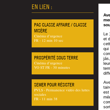
EN LIEN :
Ave
men
PAC CLASSE AFFAIRE / CLASSE
sou
MISÈRE
Le 1
Cinéma d’urgence
et 
FR - 12 min 10 sec
cet
qui 
con
PROSPÉRITÉ SOUS TERRE
jás
Cinéma d’urgence
leu
VO ST FR - 30 minutes
tem
dif
Avec
SEMER POUR RÉSISTER
tai
PVLS - Permanence vidéo des luttes
est
sociales
méd
FR - 11 min 38
com
sor