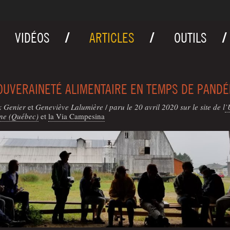
VIDÉOS
ARTICLES
OUTILS
OUVERAINETÉ ALIMENTAIRE EN TEMPS DE PANDÉ
x Genier
et
Gene­viève Lalumière
/
paru le 20 avril 2020 sur le site de l
’
ne (Qué­bec)
et
la Via Campesina