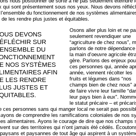
ons nous posi­tion­ner de sorte à ne pas seule­ment éteindre 
x qui sont pré­sen­te­ment sous nos yeux. Nous devons réflé­c
 l’ensemble du fonc­tion­ne­ment de nos sys­tèmes ali­men­taire
n de les rendre plus justes et équitables.
Osons aller plus loin et ne p
OUS DEVONS
seule­ment reven­di­quer une
ÉFLÉ­CHIR SUR
“agri­cul­ture de chez nous”, 
par­lons de notre dépen­dance
’ENSEMBLE DU
la main d’oeuvre agri­cole étr
ONC­TION­NE­MENT
gère. Par­lons des enjeux pou
E NOS SYS­TÈMES
ces per­sonnes qui, année ap
LI­MEN­TAIRES AFIN
année, viennent récol­ter les
fruits et légumes dans “nos
E LES RENDRE
champs bien de chez nous” a
LUS JUSTES ET
de faire vivre leur famille “da
QUITABLES.
leur pays bien à eux”. Nom­
le sta­tut pré­caire – et pré­ca­ri
e ces per­sonnes sans qui man­ger local ne serait pas pos­sib
ayons de com­prendre les rami­fi­ca­tions colo­niales de nos s
es ali­men­taires. Ayons le cou­rage de dire que nos champs 
uvent sur des ter­ri­toires qui n’ont jamais été cédés. Écou­ton
 pay­sans et pay­sannes de tout âge qui aspirent à un sys­tèm