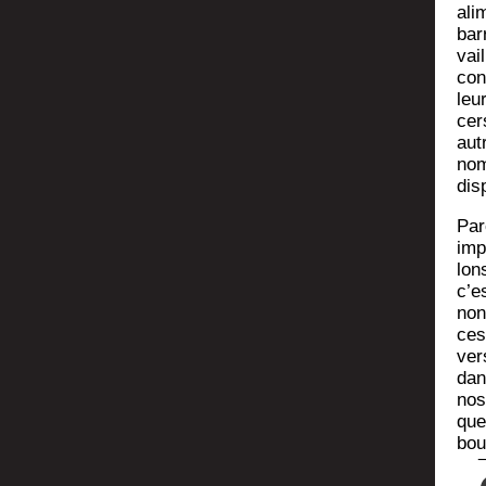
ali
bar­
vail
cond
leu
cer
aut
nom
dis
Par
imp
lon
c’e
non
ces
ver
dan
nos
que
bo