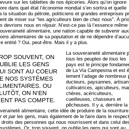
levure sur les tablettes de nos épi­ce­ries. Alors qu’on ignore
ore dans quel état l’économie mon­dial s’en sor­ti­ra et quelle
 la situa­tion du pétrole, poli­ti­ciens et grandes entre­prises p
ent de miser sur “les agri­cul­teurs bien de chez nous”. À prio­
s devrions nous en réjouir. N’est-ce pas là l’essence même
ou­ve­rai­ne­té ali­men­taire, une nation capable de sub­ve­nir aux
oins ali­men­taires de sa popu­la­tion et de ne dépendre d’auc
e enti­té ? Oui, peut-être. Mais il y a plus.
La sou­ve­rai­ne­té ali­men­taire 
ROP SOU­VENT, ON
tous
les peuples de
tous
les
UBLIE LES GENS
pays est le prin­cipe fon­da­men
de La Via Cam­pe­si­na et est 
UI SONT AU COEUR
le­ment l’adage de nom­breux 
E NOS SYS­TÈMES
duc­teurs, pay­sannes, arti­san
LI­MEN­TAIRES. OU
culti­va­trices, api­cul­teurs, ma
LU­TÔT, ON N’EN
chères, acé­ri­cul­teurs,
cueilleuses, chas­seurs et
IENT PAS COMPTE.
pêcheuses. Il y a, der­rière la
ve­rai­ne­té ali­men­taire, cette idée de pro­duire de la nour­ri­ture
r
et
par
les gens, mais éga­le­ment de le faire dans le res­pec
 droits des per­sonnes qui nous nour­rissent et dans celui de
­sys­tèmes. Or, trop sou­vent, on oublie les gens qui sont au