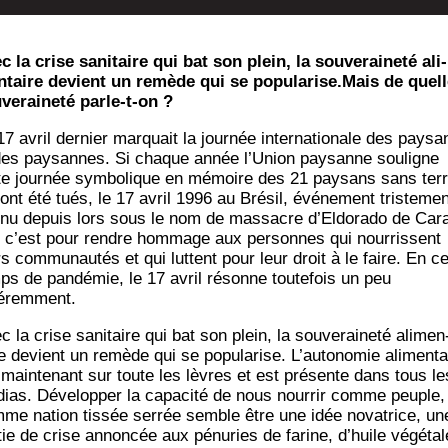
c la crise sani­taire qui bat son plein, la sou­ve­rai­ne­té ali­
­taire devient un remède qui se popularise.Mais de quell
­ve­rai­ne­té parle-t-on ?
7 avril der­nier mar­quait la jour­née inter­na­tio­nale des pay­sa
des pay­sannes. Si chaque année l’Union pay­sanne sou­ligne
te jour­née sym­bo­lique en mémoire des 21 pay­sans sans ter
ont été tués, le 17 avril 1996 au Bré­sil, évé­ne­ment tris­te­men
nu depuis lors sous le nom de mas­sacre d’Eldorado de Car
, c’est pour rendre hom­mage aux per­sonnes qui nour­rissent
rs com­mu­nau­tés et qui luttent pour leur droit à le faire. En c
ps de pan­dé­mie, le 17 avril résonne tou­te­fois un peu
féremment.
 la crise sani­taire qui bat son plein, la sou­ve­rai­ne­té ali­men
re devient un remède qui se popu­la­rise. L’autonomie ali­men­ta
 main­te­nant sur toute les lèvres et est pré­sente dans tous le
ias. Déve­lop­per la capa­ci­té de nous nour­rir comme peuple,
me nation tis­sée ser­rée semble être une idée nova­trice, un
­tie de crise annon­cée aux pénu­ries de farine, d’huile végé­tal