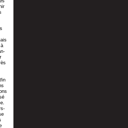
les
hir
s
as
mais
 à
an­
r
rès
fin
ns
mons
­sé
le.
ys­
se
s
e