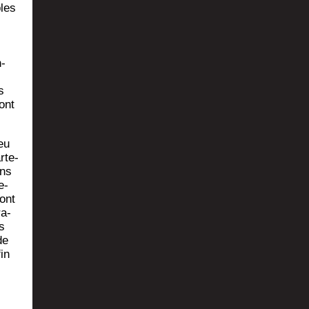
ples
n­
s
ont
eu
­te­
ons
e­
ont
ra­
s
de
in