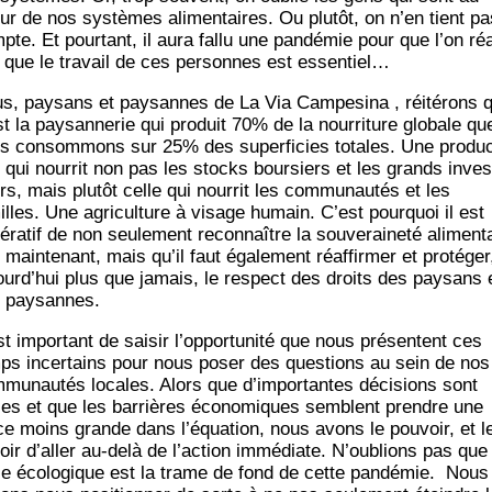
ur de nos sys­tèmes ali­men­taires. Ou plu­tôt, on n’en tient pa
pte. Et pour­tant, il aura fal­lu une pan­dé­mie pour que l’on ré
e que le tra­vail de ces per­sonnes est essentiel…
s, pay­sans et pay­sannes de La Via Cam­pe­si­na , réité­rons 
t la pay­san­ne­rie qui pro­duit 70% de la nour­ri­ture glo­bale qu
s consom­mons sur 25% des super­fi­cies totales. Une pro­du
n qui nour­rit non pas les stocks bour­siers et les grands inves­
s, mais plu­tôt celle qui nour­rit les com­mu­nau­tés et les
illes. Une agri­cul­ture à visage humain. C’est pour­quoi il est
­ra­tif de non seule­ment recon­naître la sou­ve­rai­ne­té ali­men­t
main­te­nant, mais qu’il faut éga­le­ment réaf­fir­mer et pro­té­ger
ourd’hui plus que jamais, le res­pect des droits des pay­sans 
 paysannes.
est impor­tant de sai­sir l’opportunité que nous pré­sentent ces
ps incer­tains pour nous poser des ques­tions au sein de nos
­mu­nau­tés locales. Alors que d’importantes déci­sions sont
ses et que les bar­rières éco­no­miques semblent prendre une
ce moins grande dans l’équation, nous avons le pou­voir, et l
oir d’aller au-delà de l’action immé­diate. N’oublions pas que 
se éco­lo­gique est la trame de fond de cette pan­dé­mie. Nous