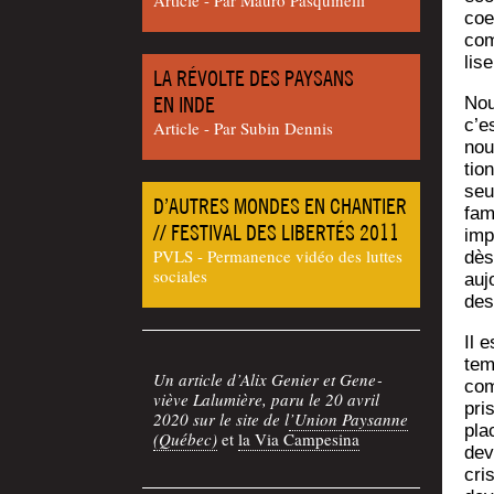
coe
com
lis
LA RÉVOLTE DES PAYSANS
EN INDE
Nou
c’es
Article - Par Sub­in Dennis
nou
tio
seur
D’AUTRES MONDES EN CHANTIER
fam
// FESTIVAL DES LIBERTÉS 2011
impé
PVLS - Permanence vidéo des luttes
dès 
sociales
auj
des
Il 
tem
Un article d’Alix Genier et Gene­
com
viève Lalu­mière, paru le 20 avril
pri
2020 sur le site de l
’Union Pay­sanne
pla
(Qué­bec)
et
la Via Campesina
dev
cri