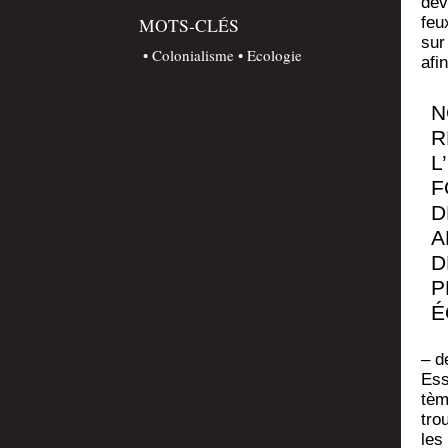
dev
MOTS-CLÉS
feu
sur
Colonialisme
Ecologie
afi
N
R
L
F
D
A
D
P
É
– d
Ess
tèm
tro
les