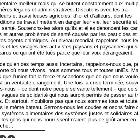
­men­taire meilleur mais qui se butent constam­ment aux mul­ti
rières légales et admi­nis­tra­tives. Dis­cu­tons avec les tra­
leurs et tra­vailleuses agri­coles, d’ici et d’ailleurs, dont les
i­tions de tra­vail mettent en dan­ger leur vie, leur sécu­ri­té et
r san­té. Sou­te­nons-les alors qu’ils et elles dénoncent les ca
s et autres pro­blèmes de san­té cau­sés par les pes­ti­cides et
res agents chi­miques. Au niveau mon­dial, rap­pe­lons-nous le
s et les visages des acti­vistes pay­sans et pay­sannes qui s
­pa­rus ou qui ont été tués parce que leur voix dérangeaient.
ce qu’en des temps aus­si incer­tains, rap­pe­lons-nous que, p
orte où nous vivons, nous sommes tous et toutes uniEs. Mar
s que l’union fait la force et scan­dons que ce que nous vou­l
st un véri­table chan­ge­ment. Une fois la crise ter­mi­née, sou­v
s-nous – ce dont notre peuple se vante tel­le­ment – que ce s
 vagues de soli­da­ri­té qui nous auront per­mis de pas­ser au t
s. Et sur­tout, n’oublions pas que nous sommes tous et toute
s le même bateau. Ser­rons-nous les coudes et osons faire 
 sys­tèmes ali­men­taires des sys­tèmes justes et soli­daires af
 les gens qui nous nour­rissent n’aient plus ce goût amer en
uche…