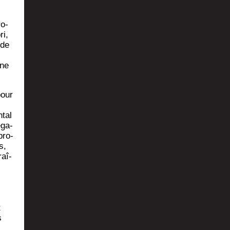
ro­
ri,
 de
une
pour
­tal
éga­
pro­
s,
raî­
t
s