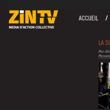
ACCUEIL
LA S
Par Ali
Pay­san