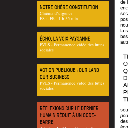
de 
NOTRE CHÈRE CONSTITUTION
enc
Cinéma d’urgence
sera
ES st FR - 1 h 35 min
pos
nou
la s
bes
ÉCHO, LA VOIX PAYSANNE
autr
PVLS - Permanence vidéo des luttes
sociales
T
O
ACTION PUBLIQUE : OUR LAND
Q
OUR BUSINESS
D
PVLS - Permanence vidéo des luttes
A
sociales
P
T
RÉFLEXIONS SUR LE DERNIER
sou­
HUMAIN RÉDUIT À UN CODE-
pou
BARRE
des
éco
Article - Par Mau­ro Pasquinelli