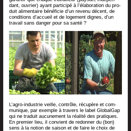
dant, ouvrier) ayant par­ti­ci­pé à l’élaboration du pro­
duit ali­men­taire béné­fi­cie d’un reve­nu décent, de
condi­tions d’accueil et de loge­ment dignes, d’un
tra­vail sans dan­ger pour sa santé ?
L’agro-industrie veille, contrôle, récu­père et com­
mu­nique, par exemple à tra­vers le label Glo­bal­Gap
qui ne tra­duit aucu­ne­ment la réa­li­té des pra­tiques.
En pre­mier lieu, il convient de redon­ner du (bon)
sens à la notion de sai­son et de faire le choix de