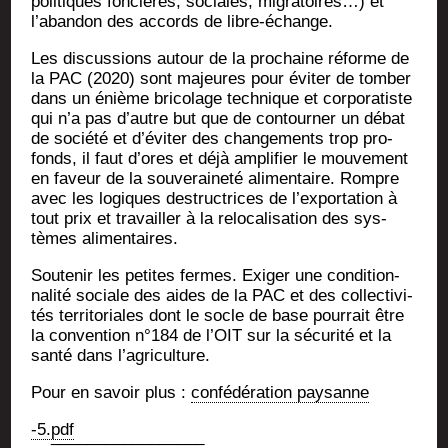
poli­tiques fon­cières, sociales, migra­toires…) et
l’abandon des accords de libre-échange.
Les dis­cus­sions autour de la pro­chaine réforme de
la PAC (2020) sont majeures pour évi­ter de tom­ber
dans un énième bri­co­lage tech­nique et cor­po­ra­tiste
qui n’a pas d’autre but que de contour­ner un débat
de socié­té et d’éviter des chan­ge­ments trop pro­
fonds, il faut d’ores et déjà ampli­fier le mou­ve­ment
en faveur de la sou­ve­rai­ne­té ali­men­taire. Rompre
avec les logiques des­truc­trices de l’exportation à
tout prix et tra­vailler à la relo­ca­li­sa­tion des sys­
tèmes alimentaires.
Sou­te­nir les petites fermes. Exi­ger une condi­tion­
na­li­té sociale des aides de la PAC et des col­lec­ti­vi­
tés ter­ri­to­riales dont le socle de base pour­rait être
la conven­tion n°184 de l’OIT sur la sécu­ri­té et la
san­té dans l’agriculture.
Pour en savoir plus :
confé­dé­ra­tion paysanne
-5.pdf