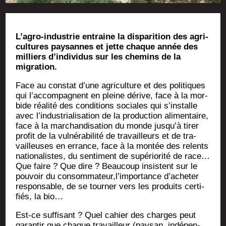
L’a­gro-indus­trie entraine la dis­pa­ri­tion des agri­
cul­tures pay­sannes et jette chaque année des
mil­liers d’in­di­vi­dus sur les che­mins de la
migration.
Face au constat d’une agri­cul­ture et des poli­tiques
qui l’accompagnent en pleine dérive, face à la mor­
bide réa­li­té des condi­tions sociales qui s’installe
avec l’industrialisation de la pro­duc­tion ali­men­taire,
face à la mar­chan­di­sa­tion du monde jusqu’à tirer
pro­fit de la vul­né­ra­bi­li­té de tra­vailleurs et de tra­
vailleuses en errance, face à la mon­tée des relents
natio­na­listes, du sen­ti­ment de supé­rio­ri­té de race…
Que faire ? Que dire ? Beau­coup insistent sur le
pou­voir du consommateur,l’importance d’acheter
res­pon­sable, de se tour­ner vers les pro­duits cer­ti­
fiés, la bio…
Est-ce suf­fi­sant ? Quel cahier des charges peut
garan­tir que chaque tra­vailleur (pay­san, indé­pen­