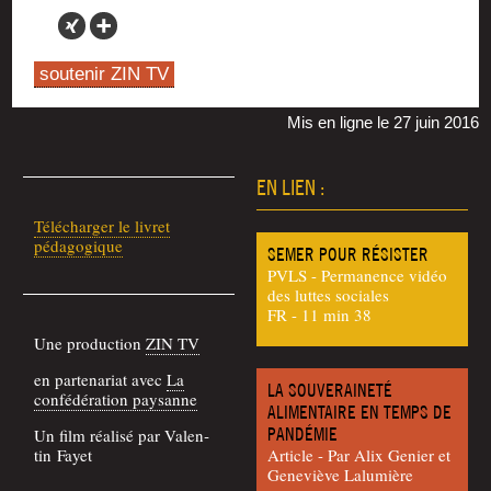
soutenir ZIN TV
Mis en ligne le 27 juin 2016
EN LIEN :
Télé­char­ger le livret
pédagogique
SEMER POUR RÉSISTER
PVLS - Permanence vidéo
des luttes sociales
FR - 11 min 38
Une pro­duc­tion
ZIN TV
en par­te­na­riat avec
La
LA SOUVERAINETÉ
confé­dé­ra­tion paysanne
ALIMENTAIRE EN TEMPS DE
PANDÉMIE
Un film réa­li­sé par Valen­
tin Fayet
Article - Par Alix Genier et
Gene­viève Lalumière