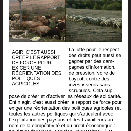
La lutte pour le res­pect
AGIR, C’EST AUS­SI
des droits peut aus­si se
CRÉER LE RAP­PORT
gagner par des cam­
DE FORCE POUR
pagnes d’information,
EXI­GER UNE
de pres­sion, voire de
RÉORIEN­TA­TION DES
POLI­TIQUES
boy­cott contre des
AGRICOLES
inves­tis­seurs sans
scru­pules. Cela sup­
pose de créer et d’activer les réseaux de soli­da­ri­té.
Enfin agir, c’est aus­si créer le rap­port de force pour
exi­ger une réorien­ta­tion des poli­tiques agri­coles (et
toutes les autres poli­tiques qui s’articulent avec
l’exploitation des pay­sans et des tra­vailleurs au
nom de la com­pé­ti­ti­vi­té et du pro­fit éco­no­mique :