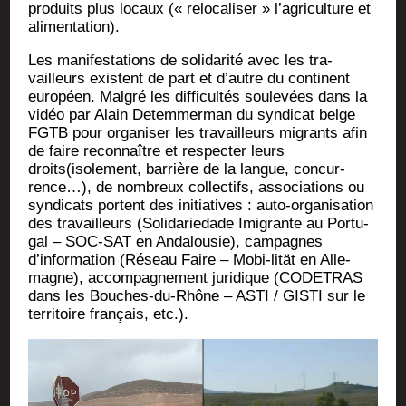
pro­duits plus locaux (« relo­ca­li­ser » l’agriculture et
alimentation).
Les mani­fes­ta­tions de soli­da­ri­té avec les tra­
vailleurs existent de part et d’autre du conti­nent
euro­péen. Mal­gré les dif­fi­cul­tés sou­le­vées dans la
vidéo par Alain Detem­mer­man du syn­di­cat belge
FGTB pour orga­ni­ser les tra­vailleurs migrants afin
de faire recon­naître et res­pec­ter leurs
droits(isolement, bar­rière de la langue, concur­
rence…), de nom­breux col­lec­tifs, asso­cia­tions ou
syn­di­cats portent des ini­tia­tives : auto-orga­ni­sa­tion
des tra­vailleurs (Soli­da­rie­dade Imi­grante au Por­tu­
gal – SOC-SAT en Anda­lou­sie), cam­pagnes
d’information (Réseau Faire – Mobi-lität en Alle­
magne), accom­pa­gne­ment juri­dique (CODETRAS
dans les Bouches-du-Rhône – ASTI / GISTI sur le
ter­ri­toire fran­çais, etc.).