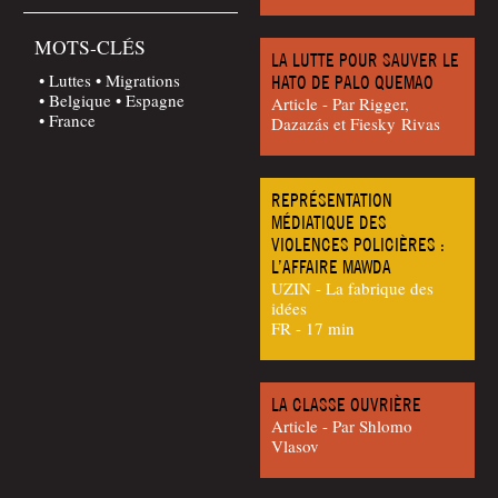
MOTS-CLÉS
LA LUTTE POUR SAUVER LE
Luttes
Migrations
HATO DE PALO QUEMAO
Belgique
Espagne
Article - Par Rig­ger,
France
Dazazás et Fies­ky Rivas
REPRÉSENTATION
MÉDIATIQUE DES
VIOLENCES POLICIÈRES :
L’AFFAIRE MAWDA
UZIN - La fabrique des
idées
FR - 17 min
LA CLASSE OUVRIÈRE
Article - Par Shlo­mo
Vlasov