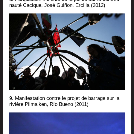
nau­té Cacique, José Guiñon, Ercilla (2012)
9. Mani­fes­ta­tion contre le pro­jet de bar­rage sur la
rivière Pil­mai­ken, Río Bue­no (2011)