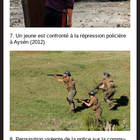
7. Un jeune est confron­té à la répres­sion poli­cière
à Aysén (2012)
8. Per­qui­si­tion vio­lente de la police sur la com­mu­