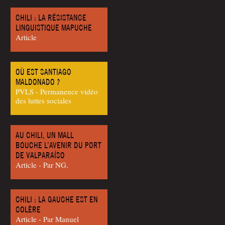
CHILI : LA RÉSISTANCE
LINGUISTIQUE MAPUCHE
Article
OÙ EST SANTIAGO
MALDONADO ?
PVLS - Permanence vidéo
des luttes sociales
AU CHILI, UN MALL
BOUCHE L’AVENIR DU PORT
DE VALPARAÍSO
Article - Par NG.
CHILI : LA GAUCHE EST EN
COLÈRE
Article - Par Manuel