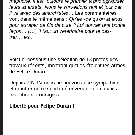
mapuche, il est tou­jours le pre­mier à pho­to­gra­phier
leurs atten­tats. Nous le sur­veillons nuit et jour car
il vit avec des anar­chistes…
Les com­men­taires
vont dans le même sens :
Qu’est-ce qu’on attends
pour attra­per ce fils de pute ? Lui don­ner une bonne
leçon… (…) Il faut un vété­ri­naire pour le cas­
trer… etc.
Voi­ci ci-des­sous une sélec­tion de 13 pho­tos des
tra­vaux récents, mon­trant quelles étaient les armes
de Felipe Duran.
Depuis ZIN TV nous ne pou­vons que sym­pa­thi­ser
et mon­trer notre soli­da­ri­té envers ce com­mu­ni­ca­
teur libre et courageux.
Liber­té pour Felipe Duran !