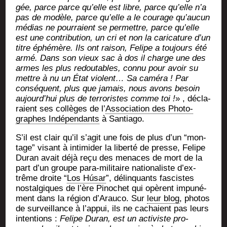
gée, parce parce qu’elle est libre, parce qu’elle n’a
pas de modèle, parce qu’elle a le cou­rage qu’au­cun
médias ne pour­raient se per­mettre, parce qu’elle
est une contri­bu­tion, un cri et non la cari­ca­ture d’un
titre éphé­mère. Ils ont rai­son, Felipe a tou­jours été
armé. Dans son vieux sac à dos il charge une des
armes les plus redou­tables, connu pour avoir su
mettre à nu un État violent… Sa camé­ra ! Par
consé­quent, plus que jamais, nous avons besoin
aujourd’­hui plus de ter­ro­ristes comme toi !
» , décla­
raient ses col­lèges de l’
Asso­cia­tion des Pho­to­
graphes Indé­pen­dants
à Santiago.
S’il est clair qu’il s’a­git une fois de plus d’un “mon­
tage” visant à inti­mi­der la liber­té de presse, Felipe
Duran avait déjà reçu des menaces de mort de la
part d’un groupe para-mili­taire natio­na­liste d’ex­
trême droite “
Los Húsar
”, délin­quants fas­cistes
nos­tal­giques de l’ère Pino­chet qui opèrent impu­né­
ment dans la région d’A­rau­co. Sur
leur blog
, pho­tos
de sur­veillance à l’ap­pui, ils ne cachaient pas leurs
inten­tions :
Felipe Duran, est un acti­viste pro-