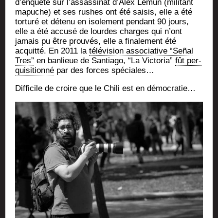
d’enquête sur l’as­sas­si­nat d’A­lex Lemun (mili­tant
mapuche) et ses rushes ont été sai­sis, elle a été
tor­tu­ré et déte­nu en iso­le­ment pen­dant 90 jours,
elle a été accu­sé de lourdes charges qui n’ont
jamais pu être prou­vés, elle a fina­le­ment été
acquit­té. En 2011 la
télé­vi­sion asso­cia­tive “Señal
Tres”
en ban­lieue de San­tia­go, “La Vic­to­ria”
fût per­
qui­si­tion­né
par des forces spéciales…
Dif­fi­cile de croire que le Chi­li est en démocratie…