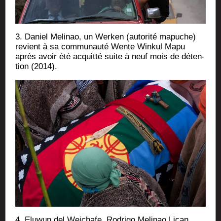
3. Daniel Meli­nao, un Wer­ken (auto­ri­té mapuche)
revient à sa com­mu­nau­té Wente Win­kul Mapu
après avoir été acquit­té suite à neuf mois de déten­
tion (2014).
4. Elu­wun del Wei­chafe, Rodri­go Meli­nao Lican,