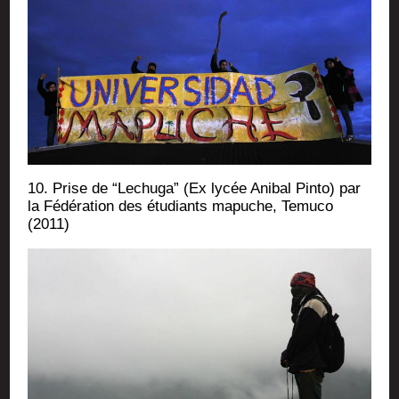
10. Prise de “Lechu­ga” (Ex lycée Ani­bal Pin­to) par
la Fédé­ra­tion des étu­diants mapuche, Temu­co
(2011)