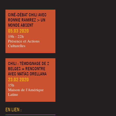
CINÉ-DÉBAT CHILI AVEC
RONNIE RAMIREZ > UN
MONDE ABSENT
05.03 2020
19h - 22h
Présence et Actions
Culturelles
CHILI : TÉMOIGNAGE DE 2
BELGES + RENCONTRE
AVEC MATÍAS ORELLANA
23.02 2020
15h
Maison de l'Amérique
Latine
EN LIEN :