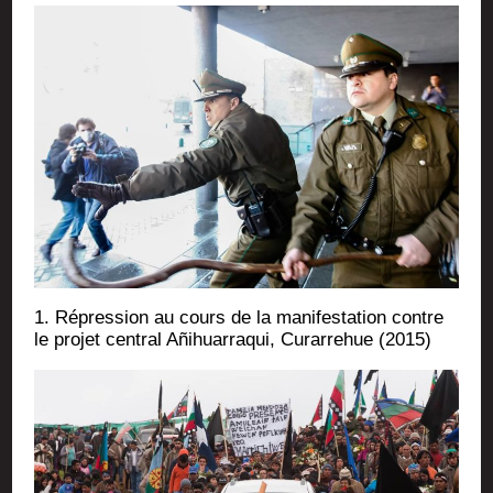
1. Répres­sion au cours de la mani­fes­ta­tion contre
le pro­jet cen­tral Añi­huar­ra­qui, Curar­re­hue (2015)