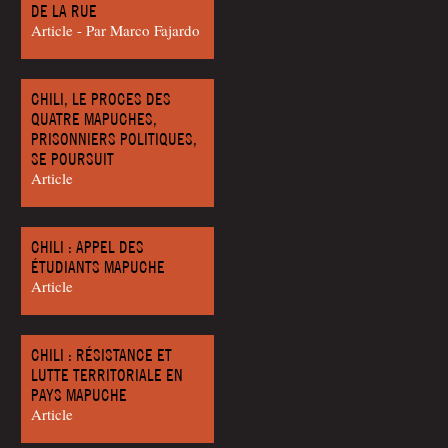
DE LA RUE
Article - Par Mar­co Fajardo
CHILI, LE PROCES DES
QUATRE MAPUCHES,
PRISONNIERS POLITIQUES,
SE POURSUIT
Article
CHILI : APPEL DES
ÉTUDIANTS MAPUCHE
Article
CHILI : RÉSISTANCE ET
LUTTE TERRITORIALE EN
PAYS MAPUCHE
Article