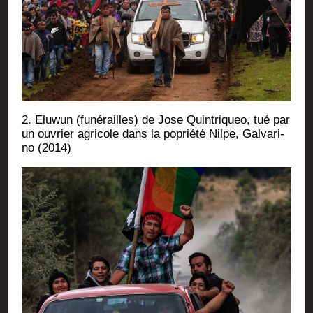
2. Elu­wun (funé­railles) de Jose Quin­tri­queo, tué par
un ouvrier agri­cole dans la poprié­té Nilpe, Gal­va­ri­
no (2014)