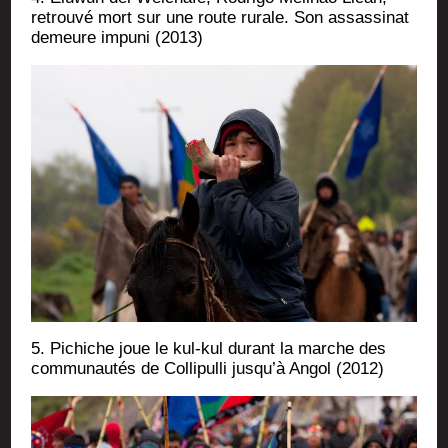
retrou­vé mort sur une route rurale. Son assas­si­nat
demeure impu­ni (2013)
5. Pichiche joue le kul-kul durant la marche des
com­mu­nau­tés de Col­li­pul­li jus­qu’à Angol (2012)