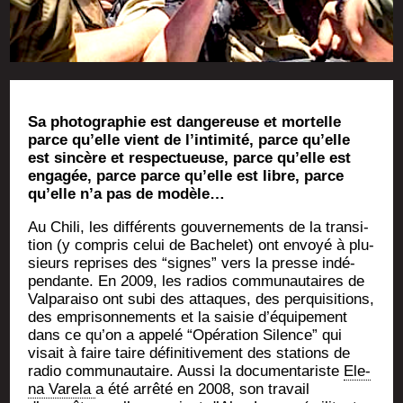
Sa pho­to­gra­phie est dan­ge­reuse et mor­telle
parce qu’elle vient de l’in­ti­mi­té, parce qu’elle
est sin­cère et res­pec­tueuse, parce qu’elle est
enga­gée, parce parce qu’elle est libre, parce
qu’elle n’a pas de modèle…
Au Chi­li, les dif­fé­rents gou­ver­ne­ments de la tran­si­
tion (y com­pris celui de Bache­let) ont envoyé à plu­
sieurs reprises des “signes” vers la presse indé­
pen­dante. En 2009, les radios com­mu­nau­taires de
Val­pa­rai­so ont subi des attaques, des per­qui­si­tions,
des empri­son­ne­ments et la sai­sie d’é­qui­pe­ment
dans ce qu’on a appe­lé “Opé­ra­tion Silence” qui
visait à faire taire défi­ni­ti­ve­ment des sta­tions de
radio com­mu­nau­taire. Aus­si la docu­men­ta­riste
Ele­
na Vare­la
a été arrê­té en 2008, son tra­vail