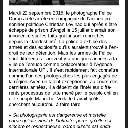
Mar­di 22 sep­tembre 2015, le pho­to­graphe Felipe
Duran a été arrê­té en com­pa­gnie de l’an­cien pri­
son­nier poli­tique Chris­tian Levi­nao qui après s’être
échap­pé de pri­son d’An­gol le 15 juillet cla­mait son
inno­cence sur les faits qui lui sont repro­chés
depuis la clan­des­ti­ni­té. La police a exhi­bé des
armes et des explo­sifs qu’ils auraient trou­vé à l’en­
droit de leur déten­tion. Mais les armes de Felipe
sont dif­fé­rentes : arri­vé il y a quelques années à la
ville de Temu­co comme col­la­bo­ra­teur à l’A­gence
inter­na­tio­nale UPI, il s’est rapi­de­ment fait connaître
comme l’un des pho­to­graphes les plus enga­gés de
la région. Avec un talent excep­tion­nel au cours des
der­nières années, il a dépeint de l’in­té­rieur dif­fé­
rents pro­ces­sus de lutte mené par le peuple chi­lien
et le peuple Mapuche. Voi­là le tra­vail qu’ils
cherchent aujourd’­hui à faire taire.
«
Sa pho­to­gra­phie est dan­ge­reuse et mor­telle
parce qu’elle vient de l’in­ti­mi­té, parce qu’elle est
sin­cère et res­pec­tueuse, parce qu’elle est enga­