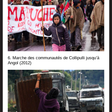
6. Marche des com­mu­nau­tés de Col­li­pul­li jus­qu’à
Angol (2012)