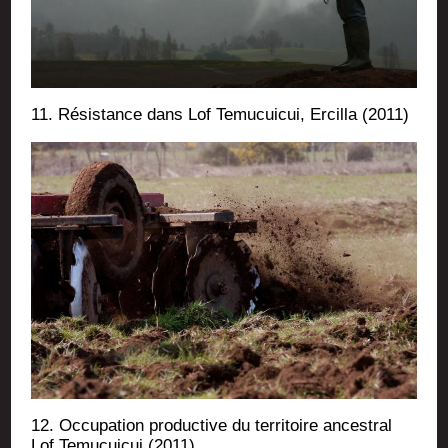
11. Résis­tance dans Lof Temu­cui­cui, Ercilla (2011)
12. Occu­pa­tion pro­duc­tive du ter­ri­toire ances­tral
Lof Temu­cui­cui (2011)