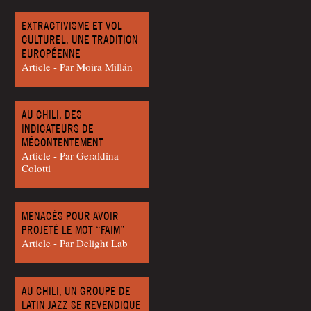
EXTRACTIVISME ET VOL
CULTUREL, UNE TRADITION
EUROPÉENNE
Article - Par Moi­ra Millán
AU CHILI, DES
INDICATEURS DE
MÉCONTENTEMENT
Article - Par Geral­di­na
Colotti
MENACÉS POUR AVOIR
PROJETÉ LE MOT “FAIM”
Article - Par Delight Lab
AU CHILI, UN GROUPE DE
LATIN JAZZ SE REVENDIQUE