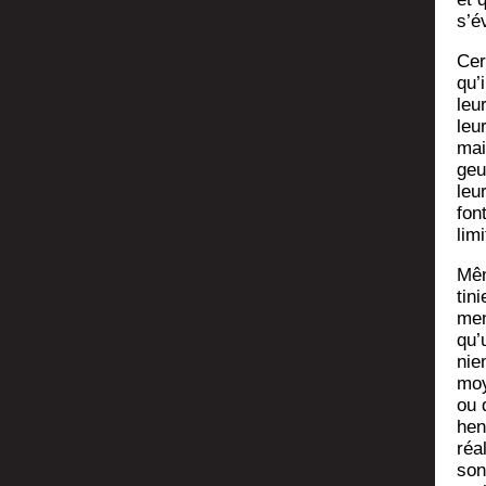
s’év
Cer
qu’
leur
leu
mai
geu
leu
fon
limi
Mêm
ti­
men
qu’
nie
moy
ou 
hen­
réa
son