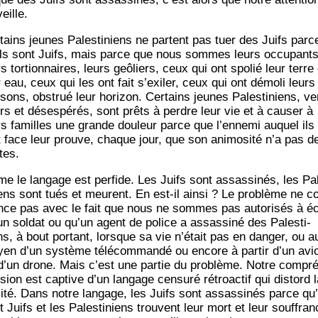
eille.
­tains jeunes Pales­ti­niens ne partent pas tuer des Juifs parc
ils sont Juifs, mais parce que nous sommes leurs occu­pants
s tor­tion­naires, leurs geô­liers, ceux qui ont spo­lié leur terre 
r eau, ceux qui les ont fait s’exiler, ceux qui ont démo­li leurs
­sons, obs­trué leur hori­zon. Cer­tains jeunes Pales­ti­niens, ve
rs et déses­pé­rés, sont prêts à perdre leur vie et à cau­ser à
rs familles une grande dou­leur parce que l’ennemi auquel ils
t face leur prouve, chaque jour, que son ani­mo­si­té n’a pas d
tes.
e le lan­gage est per­fide. Les Juifs sont assas­si­nés, les Pa
niens sont tués et meurent. En est-il ain­si ? Le pro­blème ne 
ce pas avec le fait que nous ne sommes pas auto­ri­sés à éc
un sol­dat ou qu’un agent de police a assas­si­né des Pales­ti­
ns, à bout por­tant, lorsque sa vie n’était pas en dan­ger, ou a
en d’un sys­tème télé­com­man­dé ou encore à par­tir d’un avi
d’un drone. Mais c’est une par­tie du pro­blème. Notre com­pré
sion est cap­tive d’un lan­gage cen­su­ré rétro­ac­tif qui dis­tord 
­li­té. Dans notre lan­gage, les Juifs sont assas­si­nés parce qu’
t Juifs et les Pales­ti­niens trouvent leur mort et leur souf­fran