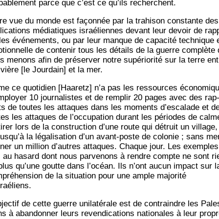
­ba­ble­ment parce que c’est ce qu’ils recherchent.
re vue du monde est façon­née par la tra­hi­son constante des
li­ca­tions média­tiques israé­liennes devant leur devoir de rap­
 les évé­ne­ments, ou par leur manque de capa­ci­té tech­nique 
­tion­nelle de conte­nir tous les détails de la guerre com­plète
s menons afin de pré­ser­ver notre supé­rio­ri­té sur la terre ent
ivière [le Jour­dain] et la mer.
e ce quo­ti­dien [Haa­retz] n’a pas les res­sources éco­no­miq
mployer 10 jour­na­listes et de rem­plir 20 pages avec des rap
ts de toutes les attaques dans les moments d’escalade et d
tes les attaques de l’occupation durant les périodes de calm
irer lors de la construc­tion d’une route qui détruit un vil­lage,
jusqu’à la léga­li­sa­tion d’un avant-poste de colo­nie ; sans me
n­ner un mil­lion d’autres attaques. Chaque jour. Les exemples
s au hasard dont nous par­ve­nons à rendre compte ne sont ri
plus qu’une goutte dans l’océan. Ils n’ont aucun impact sur l
­pré­hen­sion de la situa­tion pour une ample majo­ri­té
sraéliens.
jectif de cette guerre uni­la­té­rale est de contraindre les Pales­
ns à aban­don­ner leurs reven­di­ca­tions natio­nales à leur prop