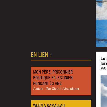
EN LIEN :
Le 
lor
Pal
MON PÈRE, PRISONNIER
POLITIQUE PALESTINIEN
PENDANT 13 ANS
Article - Par Shahd Abu­sa­la­ma
WEEN A RAMALLAH