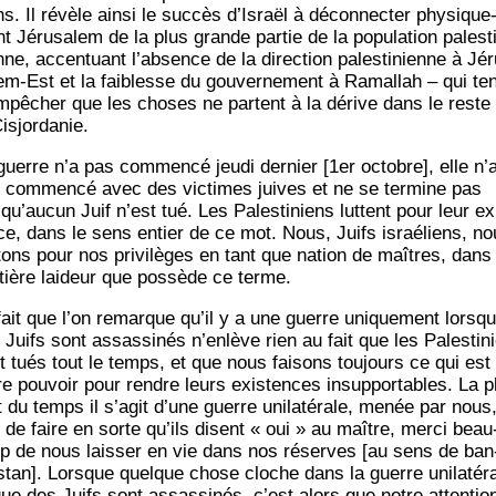
s. Il révèle ain­si le suc­cès d’Israël à décon­nec­ter phy­si­que
 Jéru­sa­lem de la plus grande par­tie de la popu­la­tion pales­ti
nne, accen­tuant l’absence de la direc­tion pales­ti­nienne à Jér
lem-Est et la fai­blesse du gou­ver­ne­ment à Ramal­lah – qui te
mpêcher que les choses ne partent à la dérive dans le reste
Cisjordanie.
guerre n’a pas com­men­cé jeu­di der­nier [1er octobre], elle n’
 com­men­cé avec des vic­times juives et ne se ter­mine pas
squ’aucun Juif n’est tué. Les Pales­ti­niens luttent pour leur ex
ce, dans le sens entier de ce mot. Nous, Juifs israé­liens, n
­tons pour nos pri­vi­lèges en tant que nation de maîtres, dans
ntière lai­deur que pos­sède ce terme.
fait que l’on remarque qu’il y a une guerre uni­que­ment lorsq
 Juifs sont assas­si­nés n’enlève rien au fait que les Pales­ti­n
t tués tout le temps, et que nous fai­sons tou­jours ce qui est
re pou­voir pour rendre leurs exis­tences insup­por­tables. La p
t du temps il s’agit d’une guerre uni­la­té­rale, menée par nous
n de faire en sorte qu’ils disent « oui » au maître, mer­ci beau
p de nous lais­ser en vie dans nos réserves [au sens de ban
s­tan]. Lorsque quelque chose cloche dans la guerre uni­la­té­r
que des Juifs sont assas­si­nés, c’est alors que notre atten­tio