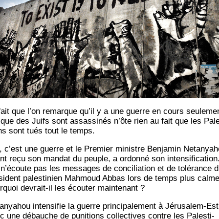
fait que l’on remarque qu’il y a une guerre en cours seule­me
sque des Juifs sont assas­si­nés n’ôte rien au fait que les Pales
ns sont tués tout le temps.
, c’est une guerre et le Pre­mier ministre Ben­ja­min Neta­nya­h
nt reçu son man­dat du peuple, a ordon­né son inten­si­fi­ca­tion
l n’écoute pas les mes­sages de conci­lia­tion et de tolé­rance 
­sident pales­ti­nien Mah­moud Abbas lors de temps plus calme
r­quoi devrait-il les écou­ter maintenant ?
­nya­hou inten­si­fie la guerre prin­ci­pa­le­ment à Jéru­sa­lem-Est
c une débauche de puni­tions col­lec­tives contre les Pales­ti­