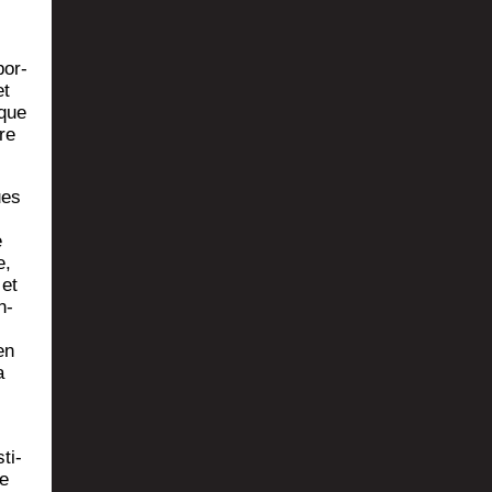
por­
et
 que
re
ues
­
e
e,
 et
n­
en
a
ti­
re