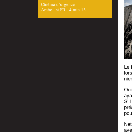
Cinéma d’urgence
Arabe - st FR - 4 min 13
Le 
lor
nie
Oui
aya
S’i
pré
pou
Neta
ave