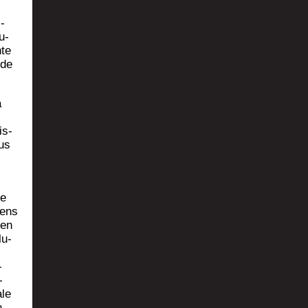
­
­
u­
nte
 de
a
is­
ous
ue
iens
 en
lu­
,
­
­
ale
n