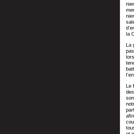
nien
ment
nie
sa­
d’e
la 
La 
pas
lor
ten
bat
l’e
Le 
des
son
not
par
afi
cou
tou
et 