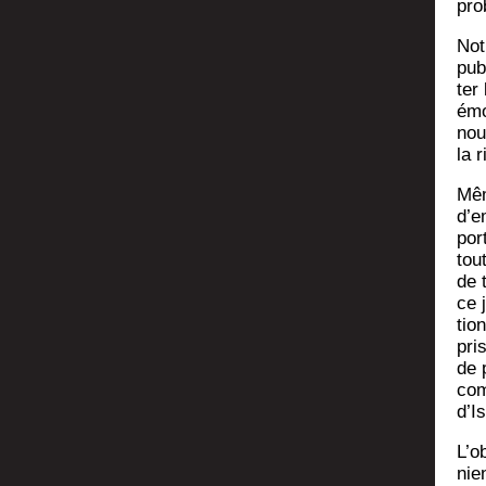
pro
Not
pub
ter
émo
nou
la r
Mêm
d’e
por
tou
de t
ce 
tio
pri
de 
com
d’I
L’ob
nie