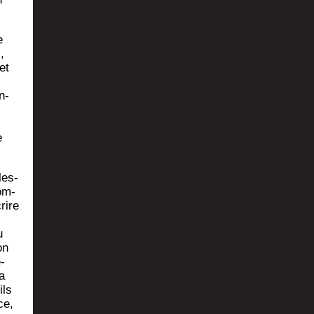
e
,
et
n­
e
les­
com­
rire
u
on
­
la
ils
ce,