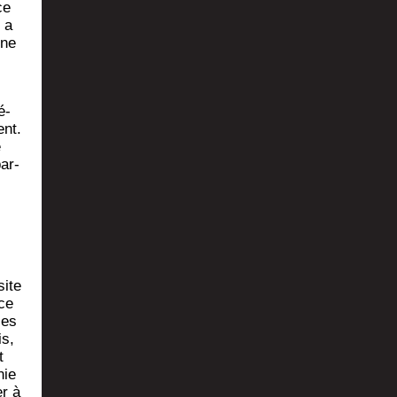
ce
 a
une
é­
ent.
e
par­
site
 ce
les
is,
t
nie
r à