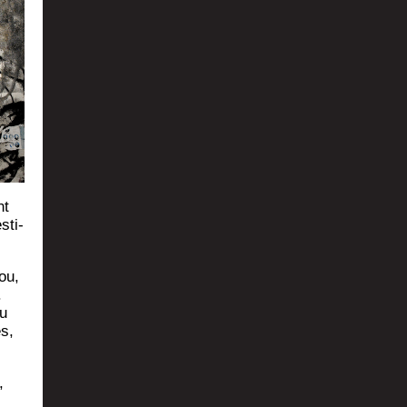
nt
­ti­
ou,
.
du
s,
,