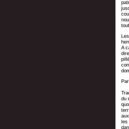
pat
jus
cou
nou
tou
Les 
hen
A c
dire
pil
cont
dom
Par
Tra
du q
quo
ter­
aux
les 
dan