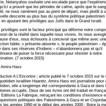
rie. Neta­nya­hou sou­haite une esca­lade parce que l’expérien
qu’ici a prou­vé que les périodes de calme, après que le sang
­lé, ne nous ramènent pas au point de départ, mais plu­tôt à 
­velle des­cente au plus bas du sys­tème poli­tique pales­ti­nien
t en ajou­tant des pri­vi­lèges aux Juifs dans le Grand Israël.
pri­vi­lèges sont le fac­teur prin­ci­pal qui déforme notre com­pr
­sion de la réa­li­té dans laquelle nous vivons. Ils nous aveugl
ause d’eux, nous échouons à conce­voir que même avec un
c­tion faible, « pré­sente-absente », le peuple pales­ti­nien – é
lé dans ses réserves d’Indiens – n’abandonnera pas et qu’il
i­nue­ra de pui­ser la force néces­saire pour résis­ter à notre
i­na­tion. (7 octobre 2015)
 Ami­ra Hass
­duc­tion A L’Encontre ; article publié le 7 octobre 2015 sur le 
uo­ti­dien israé­lien Haa­retz. Ami­ra Hass est jour­na­liste pour
­ti­dien, elle a long­temps été cor­res­pon­dante à Gaza et dans 
ri­toires occu­pés. Deux de ses livres ont été tra­duit en fran­ça
 Edi­tions La Fabrique, retra­çant les condi­tions d’existence e
ques­tions poli­tiques des Pales­ti­niens à Gaza et en Cis­jor­da­
s les années 1990 et le début des années 2000 : Boire la me