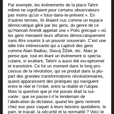
Par exemple, les évé­ne­ments de la place Tah­rir
même ne signi­fiaient pour cer­tains obser­va­teurs
pas moins qu’un « futur-dans-le-pré­sent ». En
d’autres termes, ils étaient vus comme un espace
démo­cra­tique géré par les gens, du genre de ce
qu’Hannah Arendt appe­lait une « Polis grecque » où
les gens menaient leurs affaires démo­cra­ti­que­ment
sans être sou­mis à un pou­voir sou­ve­rain. C’est une
idée très inté­res­sante qui a cap­ti­vé des gens
comme Alain Badiou, Sla­voj Žižek, etc. Mais je
pense que, tout en étant un évé­ne­ment si spec­ta­
cu­laire, si exal­tant, Tahi­rir a aus­si été excep­tion­nel
et tran­si­toire. Ce fut un moment dans le long pro­
ces­sus de la révo­lu­tion, qui se pro­duit dans la plu­
part des grandes trans­for­ma­tions révo­lu­tion­naires,
quand appa­raissent des pra­tiques qui naviguent
entre le réel et l’irréel, entre la réa­li­té et l’utopie.
Mais la ques­tion que je me posais était la sui­
vante : que se passe-t-il le len­de­main de
l’abdication du dic­ta­teur, quand les gens rentrent
chez eux pour vaquer à leurs besoins quo­ti­diens, le
pain, le tra­vail, la sécu­ri­té et la nor­ma­li­té ? Voi­ci le