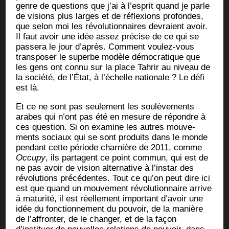
genre de ques­tions que j’ai à l’esprit quand je parle
de visions plus larges et de réflexions pro­fondes,
que selon moi les révo­lu­tion­naires devraient avoir.
Il faut avoir une idée assez pré­cise de ce qui se
pas­se­ra le jour d’après. Com­ment vou­lez-vous
trans­po­ser le superbe modèle démo­cra­tique que
les gens ont connu sur la place Tah­rir au niveau de
la socié­té, de l’État, à l’échelle natio­nale ? Le défi
est là.
Et ce ne sont pas seule­ment les sou­lè­ve­ments
arabes qui n’ont pas été en mesure de répondre à
ces ques­tion. Si on exa­mine les autres mou­ve­
ments sociaux qui se sont pro­duits dans le monde
pen­dant cette période char­nière de 2011, comme
Occu­py
, ils par­tagent ce point com­mun, qui est de
ne pas avoir de vision alter­na­tive à l’instar des
révo­lu­tions pré­cé­dentes. Tout ce qu’on peut dire ici
est que quand un mou­ve­ment révo­lu­tion­naire arrive
à matu­ri­té, il est réel­le­ment impor­tant d’avoir une
idée du fonc­tion­ne­ment du pou­voir, de la manière
de l’affronter, de le chan­ger, et de la façon