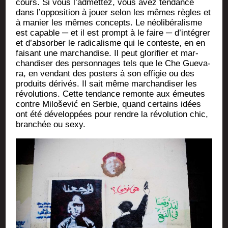
cours. Si vous l’admettez, vous avez ten­dance
dans l’opposition à jouer selon les mêmes règles et
à manier les mêmes concepts. Le néo­li­bé­ra­lisme
est capable ─ et il est prompt à le faire ─ d’intégrer
et d’absorber le radi­ca­lisme qui le conteste, en en
fai­sant une mar­chan­dise. Il peut glo­ri­fier et mar­
chan­di­ser des per­son­nages tels que le Che Gue­va­
ra, en ven­dant des pos­ters à son effi­gie ou des
pro­duits déri­vés. Il sait même mar­chan­di­ser les
révo­lu­tions. Cette ten­dance remonte aux émeutes
contre Miloše­vić en Ser­bie, quand cer­tains idées
ont été déve­lop­pées pour rendre la révo­lu­tion chic,
bran­chée ou sexy.