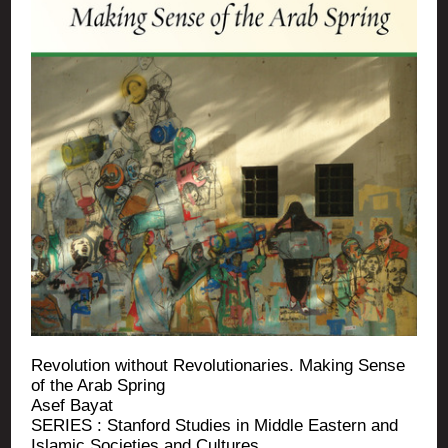
Revo­lu­tion without Revo­lu­tio­na­ries. Making Sense
of the Arab Spring
Asef Bayat
SERIES : Stan­ford Stu­dies in Middle Eas­tern and
Isla­mic Socie­ties and Cultures