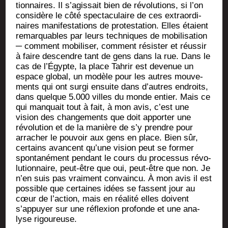
tion­naires. Il s’agissait bien de révo­lu­tions, si l’on
consi­dère le côté spec­ta­cu­laire de ces extra­or­di­
naires mani­fes­ta­tions de pro­tes­ta­tion. Elles étaient
remar­quables par leurs tech­niques de mobi­li­sa­tion
─ com­ment mobi­li­ser, com­ment résis­ter et réus­sir
à faire des­cendre tant de gens dans la rue. Dans le
cas de l’Égypte, la place Tah­rir est deve­nue un
espace glo­bal, un modèle pour les autres mou­ve­
ments qui ont sur­gi ensuite dans d’autres endroits,
dans quelque 5.000 villes du monde entier. Mais ce
qui man­quait tout à fait, à mon avis, c’est une
vision des chan­ge­ments que doit appor­ter une
révo­lu­tion et de la manière de s’y prendre pour
arra­cher le pou­voir aux gens en place. Bien sûr,
cer­tains avancent qu’une vision peut se for­mer
spon­ta­né­ment pen­dant le cours du pro­ces­sus révo­
lu­tion­naire, peut-être que oui, peut-être que non. Je
n’en suis pas vrai­ment convain­cu. À mon avis il est
pos­sible que cer­taines idées se fassent jour au
cœur de l’action, mais en réa­li­té elles doivent
s’appuyer sur une réflexion pro­fonde et une ana­
lyse rigoureuse.