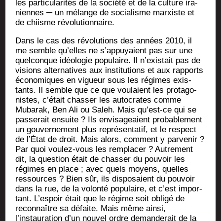
les par­ti­cu­la­ri­tés de la socié­té et de la culture ira­
niennes ─ un mélange de socia­lisme mar­xiste et
de chiisme révolutionnaire.
Dans le cas des révo­lu­tions des années 2010, il
me semble qu’elles ne s’appuyaient pas sur une
quel­conque idéo­lo­gie popu­laire. Il n’existait pas de
visions alter­na­tives aux ins­ti­tu­tions et aux rap­ports
éco­no­miques en vigueur sous les régimes exis­
tants. Il semble que ce que vou­laient les pro­ta­go­
nistes, c’était chas­ser les auto­crates comme
Muba­rak, Ben Ali ou Saleh. Mais qu’est-ce qui se
pas­se­rait ensuite ? Ils envi­sa­geaient pro­ba­ble­ment
un gou­ver­ne­ment plus repré­sen­ta­tif, et le res­pect
de l’État de droit. Mais alors, com­ment y par­ve­nir ?
Par quoi vou­lez-vous les rem­pla­cer ? Autre­ment
dit, la ques­tion était de chas­ser du pou­voir les
régimes en place ; avec quels moyens, quelles
res­sources ? Bien sûr, ils dis­po­saient du pou­voir
dans la rue, de la volon­té popu­laire, et c’est impor­
tant. L’espoir était que le régime soit obli­gé de
recon­naître sa défaite. Mais même ain­si,
l’instauration d’un nou­vel ordre deman­de­rait de la