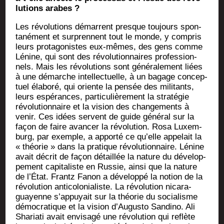
lu­tions arabes ?
Les révo­lu­tions démarrent presque tou­jours spon­
ta­né­ment et sur­prennent tout le monde, y com­pris
leurs pro­ta­go­nistes eux-mêmes, des gens comme
Lénine, qui sont des révo­lu­tion­naires pro­fes­sion­
nels. Mais les révo­lu­tions sont géné­ra­le­ment liées
à une démarche intel­lec­tuelle, à un bagage concep­
tuel éla­bo­ré, qui oriente la pen­sée des mili­tants,
leurs espé­rances, par­ti­cu­liè­re­ment la stra­té­gie
révo­lu­tion­naire et la vision des chan­ge­ments à
venir. Ces idées servent de guide géné­ral sur la
façon de faire avan­cer la révo­lu­tion. Rosa Luxem­
burg, par exemple, a appor­té ce qu’elle appe­lait la
« théo­rie » dans la pra­tique révo­lu­tion­naire. Lénine
avait décrit de façon détaillée la nature du déve­lop­
pe­ment capi­ta­liste en Rus­sie, ain­si que la nature
de l’État. Frantz Fanon a déve­lop­pé la notion de la
révo­lu­tion anti­co­lo­nia­liste. La révo­lu­tion nica­ra­
guayenne s’appuyait sur la théo­rie du socia­lisme
démo­cra­tique et la vision d’Augusto San­di­no. Ali
Sha­ria­ti avait envi­sa­gé une révo­lu­tion qui reflète