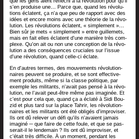
que les gens aient réflé­chi à la révo­lu­tion pour qu’il
s’en pro­duise une… Parce que, quand les révo­lu­
tions éclatent, ça n’a que peu de rap­port avec des
idées et encore moins avec une théo­rie de la révo­
lu­tion. Les révo­lu­tions éclatent, « sim­ple­ment »…
Bien sûr je mets « sim­ple­ment » entre guille­mets,
mais en fait elles éclatent d’une manière très com­
plexe. Qu’on ait ou non une concep­tion de la révo­
lu­tion a des consé­quences cru­ciales sur l’issue
d’une révo­lu­tion, quand celle-ci éclate.
En d’autres termes, des mou­ve­ments révo­lu­tion­
naires peuvent se pro­duire, et se sont effec­ti­ve­
ment pro­duits, même si la classe poli­tique, par
exemple les mili­tants, n’avait pas pen­sé à la révo­
lu­tion, ne l’avait peut-être même pas ima­gi­née. Et
c’est pour cela que, quand ça a écla­té à Sidi Bou­
zid et plus tard sur la place Tah­rir, les révo­lu­tion­
naires et les mili­tants ont été obli­gés d’improviser.
Ils ont dû rele­ver un défi qu’ils n’avaient jamais
ima­gi­né ─ que faire de cette foule, et que se pas­
se­rait-il le len­de­main ? Ils ont dû impro­vi­ser, et
c’était très dif­fi­cile. À un moment, pen­dant les