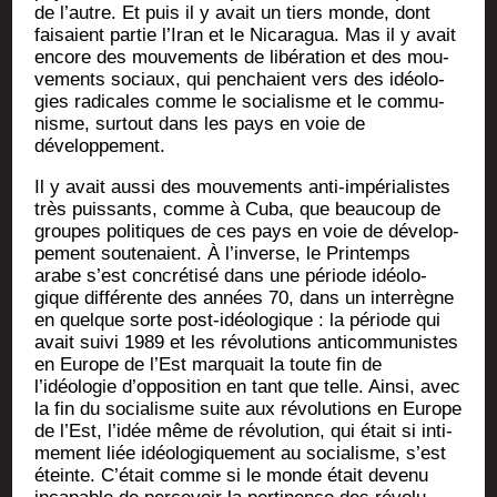
de l’autre. Et puis il y avait un tiers monde, dont
fai­saient par­tie l’Iran et le Nica­ra­gua. Mas il y avait
encore des mou­ve­ments de libé­ra­tion et des mou­
ve­ments sociaux, qui pen­chaient vers des idéo­lo­
gies radi­cales comme le socia­lisme et le com­mu­
nisme, sur­tout dans les pays en voie de
développement.
Il y avait aus­si des mou­ve­ments anti-impé­ria­listes
très puis­sants, comme à Cuba, que beau­coup de
groupes poli­tiques de ces pays en voie de déve­lop­
pe­ment sou­te­naient. À l’inverse, le Prin­temps
arabe s’est concré­ti­sé dans une période idéo­lo­
gique dif­fé­rente des années 70, dans un inter­règne
en quelque sorte post-idéo­lo­gique : la période qui
avait sui­vi 1989 et les révo­lu­tions anti­com­mu­nistes
en Europe de l’Est mar­quait la toute fin de
l’idéologie d’opposition en tant que telle. Ain­si, avec
la fin du socia­lisme suite aux révo­lu­tions en Europe
de l’Est, l’idée même de révo­lu­tion, qui était si inti­
me­ment liée idéo­lo­gi­que­ment au socia­lisme, s’est
éteinte. C’était comme si le monde était deve­nu