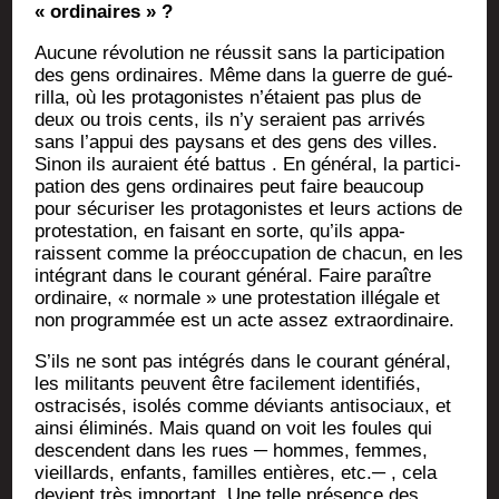
« ordinaires » ?
Aucune révo­lu­tion ne réus­sit sans la par­ti­ci­pa­tion
des gens ordi­naires. Même dans la guerre de gué­
rilla, où les pro­ta­go­nistes n’étaient pas plus de
deux ou trois cents, ils n’y seraient pas arri­vés
sans l’appui des pay­sans et des gens des villes.
Sinon ils auraient été bat­tus . En géné­ral, la par­ti­ci­
pa­tion des gens ordi­naires peut faire beau­coup
pour sécu­ri­ser les pro­ta­go­nistes et leurs actions de
pro­tes­ta­tion, en fai­sant en sorte, qu’ils appa­
raissent comme la pré­oc­cu­pa­tion de cha­cun, en les
inté­grant dans le cou­rant géné­ral. Faire paraître
ordi­naire, « nor­male » une pro­tes­ta­tion illé­gale et
non pro­gram­mée est un acte assez extraordinaire.
S’ils ne sont pas inté­grés dans le cou­rant géné­ral,
les mili­tants peuvent être faci­le­ment iden­ti­fiés,
ostra­ci­sés, iso­lés comme déviants anti­so­ciaux, et
ain­si éli­mi­nés. Mais quand on voit les foules qui
des­cendent dans les rues ─ hommes, femmes,
vieillards, enfants, familles entières, etc.─ , cela
devient très impor­tant. Une telle pré­sence des