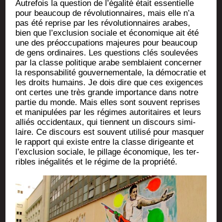
Autre­fois la ques­tion de l’égalité était essen­tielle
pour beau­coup de révo­lu­tion­naires, mais elle n’a
pas été reprise par les révo­lu­tion­naires arabes,
bien que l’exclusion sociale et éco­no­mique ait été
une des pré­oc­cu­pa­tions majeures pour beau­coup
de gens ordi­naires. Les ques­tions clés sou­le­vées
par la classe poli­tique arabe sem­blaient concer­ner
la res­pon­sa­bi­li­té gou­ver­ne­men­tale, la démo­cra­tie et
les droits humains. Je dois dire que ces exi­gences
ont certes une très grande impor­tance dans notre
par­tie du monde. Mais elles sont sou­vent reprises
et mani­pu­lées par les régimes auto­ri­taires et leurs
alliés occi­den­taux, qui tiennent un dis­cours simi­
laire. Ce dis­cours est sou­vent uti­li­sé pour mas­quer
le rap­port qui existe entre la classe diri­geante et
l’exclusion sociale, le pillage éco­no­mique, les ter­
ribles inéga­li­tés et le régime de la propriété.