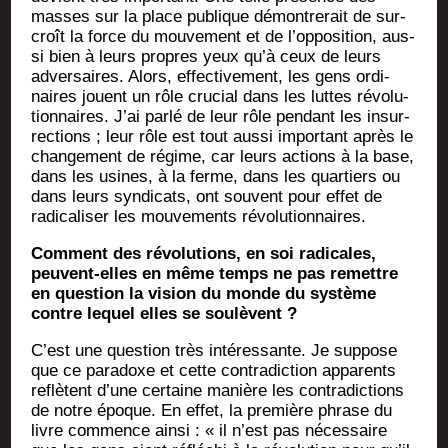
masses sur la place publique démon­tre­rait de sur­
croît la force du mou­ve­ment et de l’opposition, aus­
si bien à leurs propres yeux qu’à ceux de leurs
adver­saires. Alors, effec­ti­ve­ment, les gens ordi­
naires jouent un rôle cru­cial dans les luttes révo­lu­
tion­naires. J’ai par­lé de leur rôle pen­dant les insur­
rec­tions ; leur rôle est tout aus­si impor­tant après le
chan­ge­ment de régime, car leurs actions à la base,
dans les usines, à la ferme, dans les quar­tiers ou
dans leurs syn­di­cats, ont sou­vent pour effet de
radi­ca­li­ser les mou­ve­ments révolutionnaires.
Com­ment des révo­lu­tions, en soi radi­cales,
peuvent-elles en même temps ne pas remettre
en ques­tion la vision du monde du sys­tème
contre lequel elles se soulèvent ?
C’est une ques­tion très inté­res­sante. Je sup­pose
que ce para­doxe et cette contra­dic­tion appa­rents
reflètent d’une cer­taine manière les contra­dic­tions
de notre époque. En effet, la pre­mière phrase du
livre com­mence ain­si : « il n’est pas néces­saire