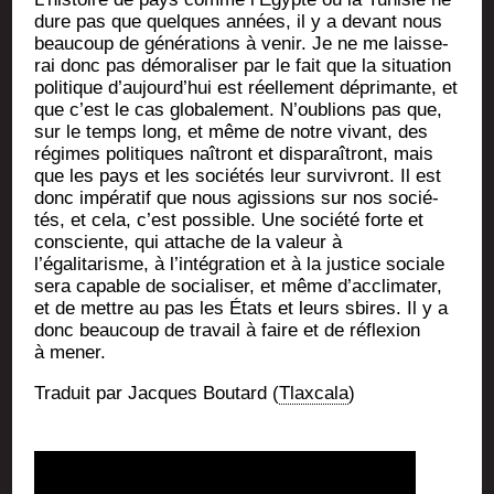
dure pas que quelques années, il y a devant nous
beau­coup de géné­ra­tions à venir. Je ne me lais­se­
rai donc pas démo­ra­li­ser par le fait que la situa­tion
poli­tique d’aujourd’hui est réel­le­ment dépri­mante, et
que c’est le cas glo­ba­le­ment. N’oublions pas que,
sur le temps long, et même de notre vivant, des
régimes poli­tiques naî­tront et dis­pa­raî­tront, mais
que les pays et les socié­tés leur sur­vi­vront. Il est
donc impé­ra­tif que nous agis­sions sur nos socié­
tés, et cela, c’est pos­sible. Une socié­té forte et
consciente, qui attache de la valeur à
l’égalitarisme, à l’intégration et à la jus­tice sociale
sera capable de socia­li­ser, et même d’acclimater,
et de mettre au pas les États et leurs sbires. Il y a
donc beau­coup de tra­vail à faire et de réflexion
à mener.
Tra­duit par Jacques Bou­tard (
Tlax­ca­la
)