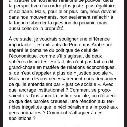
d’instituer de nou­velles rela­tions de pou­voir, dans
la pers­pec­tive d’un ordre plus juste, plus éga­li­taire
et soli­daire. Mais, pour aller plus loin, nous devons,
dans nos mou­ve­ments, non seule­ment réflé­chir à
la façon d’aborder la ques­tion du pou­voir, mais
aus­si celle de la propriété.
À ce stade, je vou­drais sou­li­gner une dif­fé­rence
impor­tante : les mili­tants du Prin­temps Arabe ont
sépa­ré le domaine du poli­tique de celui de
l’économique, comme s’il s’agissait de deux
sphères dis­tinctes. En fait, ils n’ont pas fait ou dit
grand-chose en matière de rela­tions éco­no­miques,
si ce n’est d’appeler à plus de « jus­tice sociale ».
Mais nous devons néces­sai­re­ment nous deman­der
ce qu’ils enten­daient par « jus­tice sociale ». Avec
quel ancrage ins­ti­tu­tion­nel ? Com­ment se pro­po­
saient-ils d’instaurer la jus­tice sociale, ou n’étaient-
ce que des paroles creuses, une réac­tion aux ter­
ribles inéga­li­tés que le néo­li­bé­ra­lisme a impo­sé aux
gens ordi­naires ? Com­ment s’attaquer à ces
spoliations ?