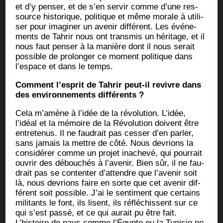
et d’y pen­ser, et de s’en ser­vir comme d’une res­
source his­to­rique, poli­tique et même morale à uti­li­
ser pour ima­gi­ner un ave­nir dif­fé­rent. Les évé­ne­
ments de Tah­rir nous ont trans­mis un héri­tage, et il
nous faut pen­ser à la manière dont il nous serait
pos­sible de pro­lon­ger ce moment poli­tique dans
l’espace et dans le temps.
Com­ment l’esprit de Tah­rir peut-il revivre dans
des envi­ron­ne­ments différents ?
Cela m’amène à l’idée de la révo­lu­tion. L’idée,
l’idéal et la mémoire de la Révo­lu­tion doivent être
entre­te­nus. Il ne fau­drait pas ces­ser d’en par­ler,
sans jamais la mettre de côté. Nous devrions la
consi­dé­rer comme un pro­jet inache­vé, qui pour­rait
ouvrir des débou­chés à l’avenir. Bien sûr, il ne fau­
drait pas se conten­ter d’attendre que l’avenir soit
là, nous devrions faire en sorte que cet ave­nir dif­
fé­rent soit pos­sible. J’ai le sen­ti­ment que cer­tains
mili­tants le font, ils lisent, ils réflé­chissent sur ce
qui s’est pas­sé, et ce qui aurait pu être fait.
L’histoire de pays comme l’Égypte ou la Tuni­sie ne