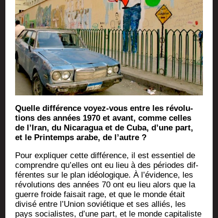
Quelle dif­fé­rence voyez-vous entre les révo­lu­
tions des années 1970 et avant, comme celles
de l’Iran, du Nica­ra­gua et de Cuba, d’une part,
et le Prin­temps arabe, de l’autre ?
Pour expli­quer cette dif­fé­rence, il est essen­tiel de
com­prendre qu’elles ont eu lieu à des périodes dif­
fé­rentes sur le plan idéo­lo­gique. À l’évidence, les
révo­lu­tions des années 70 ont eu lieu alors que la
guerre froide fai­sait rage, et que le monde était
divi­sé entre l’Union sovié­tique et ses alliés, les
pays socia­listes, d’une part, et le monde capi­ta­liste