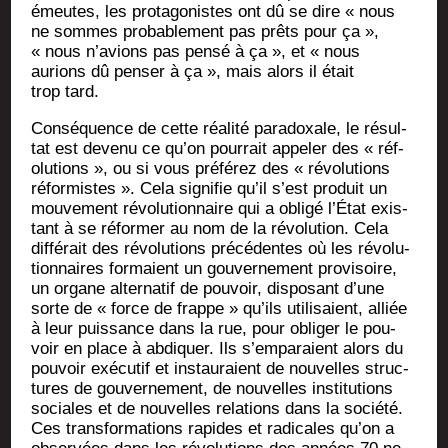
émeutes, les pro­ta­go­nistes ont dû se dire « nous
ne sommes pro­ba­ble­ment pas prêts pour ça »,
« nous n’avions pas pen­sé à ça », et « nous
aurions dû pen­ser à ça », mais alors il était
trop tard.
Consé­quence de cette réa­li­té para­doxale, le résul­
tat est deve­nu ce qu’on pour­rait appe­ler des « réf-
olu­tions », ou si vous pré­fé­rez des « révo­lu­tions
réfor­mistes ». Cela signi­fie qu’il s’est pro­duit un
mou­ve­ment révo­lu­tion­naire qui a obli­gé l’État exis­
tant à se réfor­mer au nom de la révo­lu­tion. Cela
dif­fé­rait des révo­lu­tions pré­cé­dentes où les révo­lu­
tion­naires for­maient un gou­ver­ne­ment pro­vi­soire,
un organe alter­na­tif de pou­voir, dis­po­sant d’une
sorte de « force de frappe » qu’ils uti­li­saient, alliée
à leur puis­sance dans la rue, pour obli­ger le pou­
voir en place à abdi­quer. Ils s’emparaient alors du
pou­voir exé­cu­tif et ins­tau­raient de nou­velles struc­
tures de gou­ver­ne­ment, de nou­velles ins­ti­tu­tions
sociales et de nou­velles rela­tions dans la socié­té.
Ces trans­for­ma­tions rapides et radi­cales qu’on a