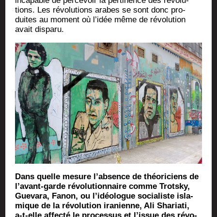
inca­pable de per­ce­voir la per­ti­nence des révo­lu­
tions. Les révo­lu­tions arabes se sont donc pro­
duites au moment où l’idée même de révo­lu­tion
avait disparu.
Dans quelle mesure l’absence de théo­ri­ciens de
l’avant-garde révo­lu­tion­naire comme Trots­ky,
Gue­va­ra, Fanon, ou l’idéologue socia­liste isla­
mique de la révo­lu­tion ira­nienne, Ali Sha­ria­ti,
a‑t-elle affec­té le pro­ces­sus et l’issue des révo­