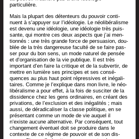
particulière.
Mais la plu­part des déten­teurs du pou­voir conti­
nuent à s’appuyer sur l’idéologie. Le néo­li­bé­ra­lisme
est deve­nu une idéo­lo­gie, une idéo­lo­gie très puis­
sante, qui montre ces deux aspects que j’ai men­
tion­nés : une très grande force de per­sua­sion, dou­
blée de la très dan­ge­reuse facul­té de se faire pas­
ser pour du bon sens, un mode natu­rel de pen­sée
et d’organisation de la vie publique. Il est très
impor­tant d’en faire la cri­tique et de la sub­ver­tir, de
mettre en lumière ses prin­cipes et ses consé­
quences au plus haut point répres­sives et inéga­li­
taires. Comme je l’explique dans mon livre, le néo­
li­bé­ra­lisme a pour effet, à la fois de sus­ci­ter de la
dis­si­dence chez les gens ordi­naires, en créant des
pri­va­tions, de l’exclusion et des inéga­li­tés ; mais
aus­si, de déra­di­ca­li­ser la classe poli­tique, en se
pré­sen­tant comme un mode de vie auquel il
n’existe aucune alter­na­tive. Par consé­quent, tout
chan­ge­ment éven­tuel doit se pro­duire dans le
contexte de ce régime de pou­voir et de son dis­