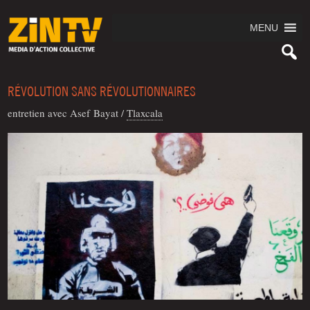
MENU
RÉVOLUTION SANS RÉVOLUTIONNAIRES
entre­tien avec Asef Bayat
/
Tlax­ca­la