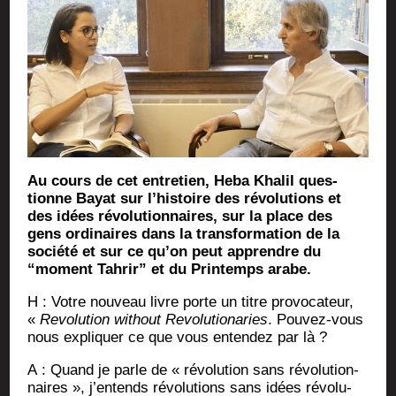
Au cours de cet entre­tien, Heba Kha­lil ques­
tionne Bayat sur l’histoire des révo­lu­tions et
des idées révo­lu­tion­naires, sur la place des
gens ordi­naires dans la trans­for­ma­tion de la
socié­té et sur ce qu’on peut apprendre du
“moment Tah­rir” et du Prin­temps arabe.
H : Votre nou­veau livre porte un titre pro­vo­ca­teur,
«
Revo­lu­tion without Revo­lu­tio­na­ries
. Pou­vez-vous
nous expli­quer ce que vous enten­dez par là ?
A : Quand je parle de « révo­lu­tion sans révo­lu­tion­
naires », j’entends révo­lu­tions sans idées révo­lu­