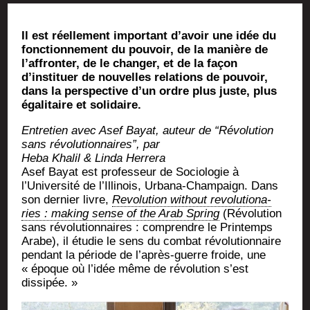
Il est réel­le­ment impor­tant d’avoir une idée du
fonc­tion­ne­ment du pou­voir, de la manière de
l’affronter, de le chan­ger, et de la façon
d’instituer de nou­velles rela­tions de pou­voir,
dans la pers­pec­tive d’un ordre plus juste, plus
éga­li­taire et solidaire.
Entre­tien avec Asef Bayat, auteur de “Révo­lu­tion
sans révo­lu­tion­naires”, par
Heba Kha­lil & Lin­da Herrera
Asef Bayat est pro­fes­seur de Socio­lo­gie à
l’Université de l’Illinois, Urba­na-Cham­pai­gn. Dans
son der­nier livre,
Revo­lu­tion without revo­lu­tio­na­
ries : making sense of the Arab Spring
(Révo­lu­tion
sans révo­lu­tion­naires : com­prendre le Prin­temps
Arabe), il étu­die le sens du com­bat révo­lu­tion­naire
pen­dant la période de l’après-guerre froide, une
« époque où l’idée même de révo­lu­tion s’est
dissipée. »