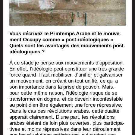
Vous décri­vez le Prin­temps Arabe et le mou­ve­
ment Occu­py comme « post-idéo­lo­giques ».
Quels sont les avan­tages des mou­ve­ments post-
idéologiques ?
À ce stade je pense aux mou­ve­ments d’opposition.
En effet, l’idéologie peut consti­tuer une très grande
force quand il faut mobi­li­ser, d’unifier et gal­va­ni­ser
un mou­ve­ment, en créant un tout uni­fié, ce qui a
son impor­tance dans la prise de pou­voir. Mais,
pour cette même rai­son, l’idéologie risque de se
trans­for­mer en dogme, et de deve­nir incon­tes­table
au point d’en être éga­le­ment une force répres­sive.
Dans le cas des révo­lu­tions arabes, cette dua­li­té
appa­raît clai­re­ment. D’une part, les révo­lu­tions
arabes étaient de loin plus ouvertes, plus par­ti­ci­pa­
tives et moins répres­sives dans leur dérou­le­ment