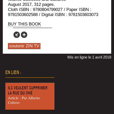
August 2017, 312 pages.
Cloth ISBN : 9780804799027 / Paper ISBN :
9781503602588 / Digi­tal ISBN : 9781503603073
BUY THIS BOOK
soutenir ZIN TV
Mis en ligne le 1 avril 2018
EN LIEN :
ILS VEULENT SUPPRIMER
LA RUE DU CHÉ
Article - Par Alber­to
Cubero