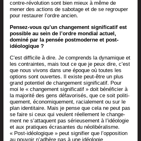
contre-révo­lu­tion sont bien mieux à même de
mener des actions de sabo­tage et de se regrou­per
pour res­tau­rer l’ordre ancien.
Pen­sez-vous qu’un chan­ge­ment signi­fi­ca­tif est
pos­sible au sein de l’ordre mon­dial actuel,
domi­né par la pen­sée post­mo­derne et post-
idéologique ?
C’est dif­fi­cile à dire. Je com­prends la dyna­mique et
les contraintes, mais tout ce que je peux dire, c’est
que nous vivons dans une époque où toutes les
options sont ouvertes. Il existe peut-être un plus
grand poten­tiel de chan­ge­ment signi­fi­ca­tif. Pour
moi le « chan­ge­ment signi­fi­ca­tif » doit béné­fi­cier à
la majo­ri­té des gens défa­vo­ri­sés, que ce soit poli­ti­
que­ment, éco­no­mi­que­ment, racia­le­ment ou sur le
plan iden­ti­taire. Mais je pense que cela ne peut pas
se faire si ceux qui veulent réel­le­ment le chan­ge­
ment ne s’attaquent pas sérieu­se­ment à l’idéologie
et aux pra­tiques écra­santes du néo­li­bé­ra­lisme.
« Post-idéo­lo­gique » peut signi­fier que l’opposition
au pou­voir n’adhère pas à une idéo­lo­gie