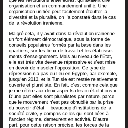
que les révo­lu­tions anté­rieures, qui avaient une
orga­ni­sa­tion et un com­man­de­ment uni­fié. Une
orga­ni­sa­tion uni­fiée peut faci­le­ment étouf­fer la
diver­si­té et la plu­ra­li­té, on l’a consta­té dans le cas
de la révo­lu­tion iranienne.
Mal­gré cela, il y avait dans la révo­lu­tion ira­nienne
un fort élé­ment démo­cra­tique, sous la forme de
conseils popu­laires for­més par la base dans les
quar­tiers, sur les lieux de tra­vail et les éta­blis­se­
ments d’enseignement. Mais au niveau de l’État,
elle est très vite deve­nue répres­sive et s’est mise
en devoir de muse­ler l’opposition. Ce type de
répres­sion n’a pas eu lieu en Égypte, par exemple,
jusqu’en 2013, et la Tuni­sie est res­tée rela­ti­ve­ment
ouverte et plu­ra­liste. En fait, c’est comme cela que
je me réfère aux deux aspects des « réf-olu­tions ».
D’une part elles sont plu­ra­listes par nature, parce
que le mou­ve­ment n’est pas obnu­bi­lé par la prise
du pou­voir d’état ─ beau­coup d’institutions de la
socié­té civile, y com­pris celles qui sont liées à
l’ancien régime, demeurent en acti­vi­té. D’autre
part, pour cette rai­son pré­cise, les forces de la