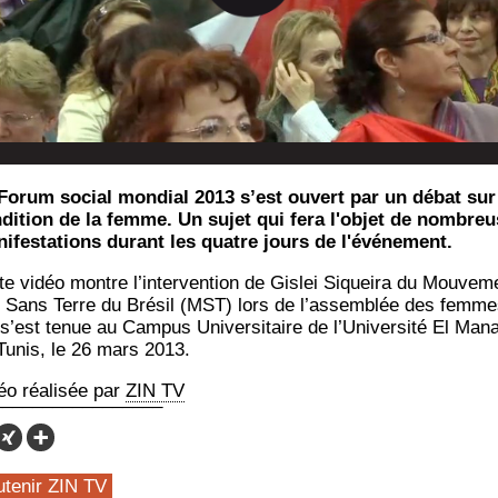
Forum social mondial 2013 s’est ouvert par un débat sur
dition de la femme. Un sujet qui fera l'objet de nombre
ifestations durant les quatre jours de l'événement.
te vidéo montre l’in­ter­ven­tion de Gis­lei Siquei­ra du Mou­ve­m
 Sans Terre du Bré­sil (MST) lors de l’as­sem­blée des femm
s’est tenue au Cam­pus Uni­ver­si­taire de l’U­ni­ver­si­té El Man
Tunis, le 26 mars 2013.
éo réa­li­sée par
ZIN TV
utenir ZIN TV