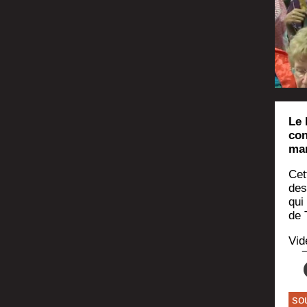
Le 
con
man
Cet
des
qui 
de 
Vid
so