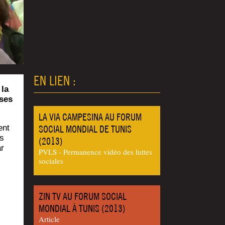
EN LIEN :
 la
uses
LA VIA CAMPESINA AU FORUM
ent
SOCIAL MONDIAL DE TUNIS
es
(2013)
ar
PVLS - Permanence vidéo des luttes
sociales
ZIN TV AU FORUM SOCIAL
MONDIAL À TUNIS (2013)
Article