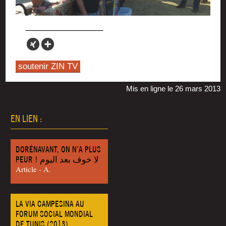
soutenir ZIN TV
Mis en ligne le 26 mars 2013
EN LIEN :
DORÉNAVANT, ON N’A PLUS
PEUR ! لا خوف بعد اليوم
Article - A.
LA VIA CAMPESINA AU
FORUM SOCIAL MONDIAL
DE TUNIS (2013)