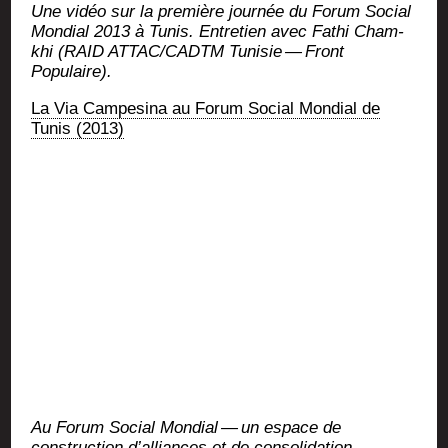
Une vidéo sur la pre­mière jour­née du Forum Social
Mon­dial 2013 à Tunis. Entre­tien avec Fathi Cham­
khi (RAID ATTAC/CADTM Tuni­sie — Front
Populaire).
La Via Cam­pe­si­na au Forum Social Mon­dial de
Tunis (2013)
Au Forum Social Mon­dial — un espace de
construc­tion d’alliances et de conso­li­da­tion