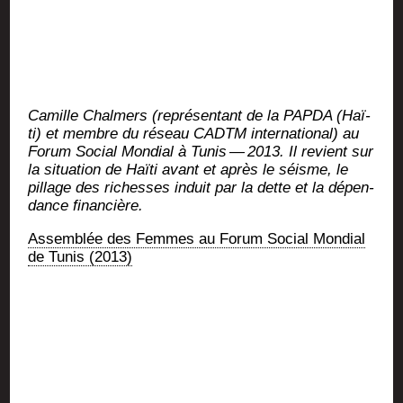
Camille Chal­mers (repré­sen­tant de la PAPDA (Haï­
ti) et membre du réseau CADTM inter­na­tio­nal) au
Forum Social Mon­dial à Tunis — 2013. Il revient sur
la situa­tion de Haï­ti avant et après le séisme, le
pillage des richesses induit par la dette et la dépen­
dance financière.
Assem­blée des Femmes au Forum Social Mon­dial
de Tunis (2013)