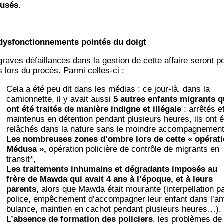
usés.
dys­fonc­tion­ne­ments poin­tés du doigt
graves défaillances dans la ges­tion de cette affaire seront p
s lors du pro­cès. Par­mi celles-ci :
Cela a été peu dit dans les médias : ce jour-là, dans la
camion­nette, il y avait aus­si
5 autres enfants migrants q
ont été trai­tés de manière indigne et illé­gale
: arrê­tés e
main­te­nus en déten­tion pen­dant plu­sieurs heures, ils ont é
relâ­chés dans la nature sans le moindre accompagnement
Les nom­breuses zones d’ombre lors de cette « opé­ra­t
Médu­sa »,
opé­ra­tion poli­cière de contrôle de migrants en
transit*,
Les trai­te­ments inhu­mains et dégra­dants impo­sés au
frère de Maw­da qui avait 4 ans à l’é­poque, et à leurs
parents,
alors que Maw­da était mou­rante (inter­pel­la­tion pa
police, empê­che­ment d’ac­com­pa­gner leur enfant dans l’a
bu­lance, main­tien en cachot pen­dant plu­sieurs heures…),
L’ab­sence de for­ma­tion des poli­ciers
, les pro­blèmes de