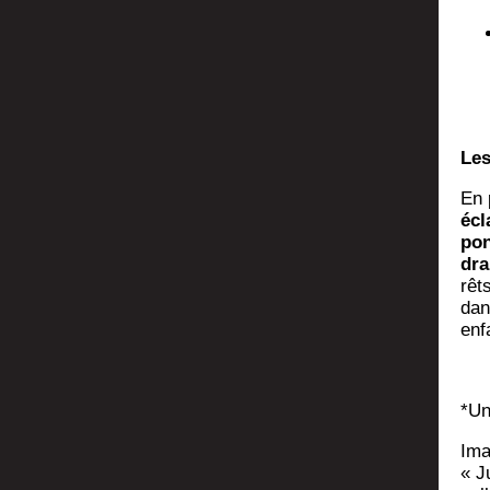
Les
En 
écl
pon
dra
rêt
dan
enf
*Un
Ima
« J