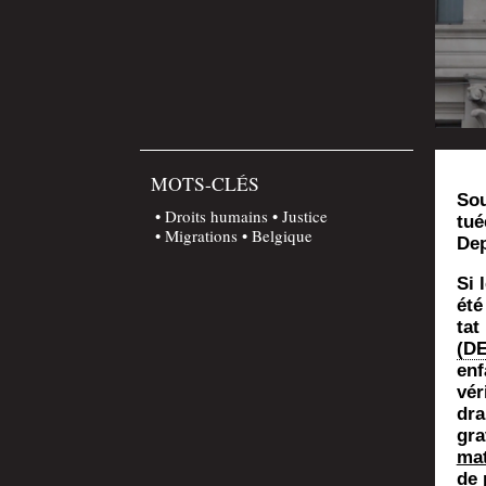
MOTS-CLÉS
Sou
Droits humains
Justice
tué
Migrations
Belgique
Dep
Si 
été
tat
(DE
enf
vér
dra
gra
mat
de 