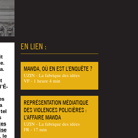
EN LIEN :
it
e.
MAWDA, OÙ EN EST L’ENQUÊTE ?
a.
UZIN - La fabrique des idées
t
VF - 1 heure 4 min
l’É­
es
REPRÉSENTATION MÉDIATIQUE
a
DES VIOLENCES POLICIÈRES :
 tel
L’AFFAIRE MAWDA
s
les
UZIN - La fabrique des idées
FR - 17 min
ise
 le