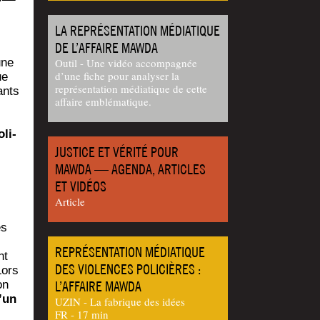
LA REPRÉSENTATION MÉDIATIQUE
DE L’AFFAIRE MAWDA
une
Outil - Une vidéo accompagnée
d’une fiche pour analyser la
ue
représentation médiatique de cette
ants
affaire emblématique.
oli­
JUSTICE ET VÉRITÉ POUR
MAWDA — AGENDA, ARTICLES
ET VIDÉOS
Article
ès
REPRÉSENTATION MÉDIATIQUE
nt
DES VIOLENCES POLICIÈRES :
Lors
on
L’AFFAIRE MAWDA
’un
UZIN - La fabrique des idées
FR - 17 min