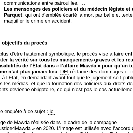
com­mu­ni­ca­tions entre patrouilles, …
Les men­songes des poli­ciers et du méde­cin légiste et
Par­quet
, qui ont d’emblée écar­té la mort par balle et ten­té
maquiller le crime en accident.
 objec­tifs du procès
plus d’être hau­te­ment sym­bo­lique, le pro­cès vise à faire
enf
a­ter la véri­té sur tous les man­que­ments graves et les res
­sa­bi­li­tés de l’É­tat dans « l’af­faire Maw­da » pour qu’un te
me n’ait plus jamais lieu
.
DEI
réclame des dom­mages et in
s à l’É­tat, en deman­dant avant tout que le juge­ment soit publ
s les médias, et que la for­ma­tion des poli­ciers aux droits de
ants devienne obli­ga­toire, ce qui n’est pas le cas actuelleme
e enquête à ce sujet :
ici
ge de Maw­da réa­li­sée dans le cadre de la cam­pagne
ustice4Mawda » en 2020. L’i­mage est uti­li­sée avec l’ac­cord 