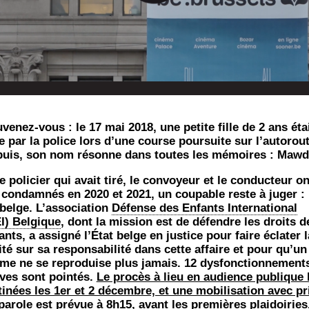
­ve­nez-vous : le 17 mai 2018, une petite fille de 2 ans éta
e par la police lors d’une course pour­suite sur l’au­to­rout
uis, son nom résonne dans toutes les mémoires : Mawd
le poli­cier qui avait tiré, le convoyeur et le conduc­teur on
 condam­nés en 2020 et 2021, un cou­pable reste à juger : 
 belge. L’as­so­cia­tion
Défense des Enfants Inter­na­tio­nal
I) Bel­gique
, dont la mis­sion est de défendre les droits d
ants, a assi­gné l’É­tat belge en jus­tice pour faire écla­ter l
i­té sur sa res­pon­sa­bi­li­té dans cette affaire et pour qu’un
me ne se repro­duise plus jamais. 12 dys­fonc­tion­ne­ment
ves sont poin­tés.
Le pro­cès à lieu en audience publique 
i­nées les 1er et 2 décembre, et une mobi­li­sa­tion avec pr
parole est pré­vue à 8h15, avant les pre­mières plai­doi­ries,