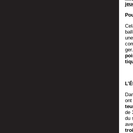
jeu
Pou
Cel
bal
une
com
ger
poi
tiq
L’É
Dan
ont
teu
de 3
du 
ave
tro