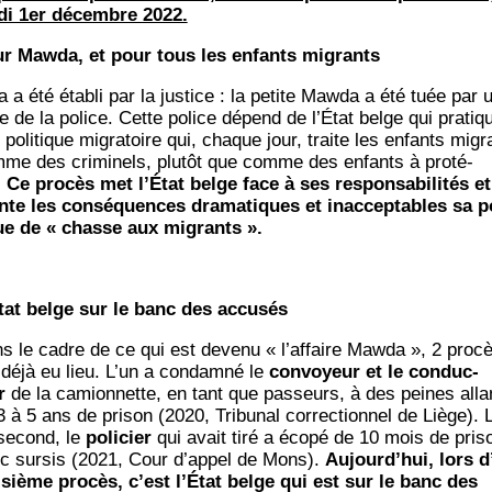
­di 1er décembre 2022.
r Maw­da, et pour tous les enfants migrants
a a été éta­bli par la jus­tice : la petite Maw­da a été tuée par 
le de la police. Cette police dépend de l’É­tat belge qui pra­tiq
 poli­tique migra­toire qui, chaque jour, traite les enfants migr
me des cri­mi­nels, plu­tôt que comme des enfants à pro­té­
.
Ce pro­cès met l’É­tat belge face à ses res­pon­sa­bi­li­tés et
nte les consé­quences dra­ma­tiques et inac­cep­tables sa p
ue de « chasse aux migrants ».
­tat belge sur le banc des accusés
s le cadre de ce qui est deve­nu « l’af­faire Maw­da », 2 pro­c
 déjà eu lieu. L’un a condam­né le
convoyeur et le conduc­
r
de la camion­nette, en tant que pas­seurs, à des peines alla
 à 5 ans de pri­son (2020, Tri­bu­nal cor­rec­tion­nel de Liège). 
second, le
poli­cier
qui avait tiré a éco­pé de 10 mois de pri­s
c sur­sis (2021, Cour d’ap­pel de Mons).
Aujourd’­hui, lors d
i­sième pro­cès, c’est l’É­tat belge qui est sur le banc des