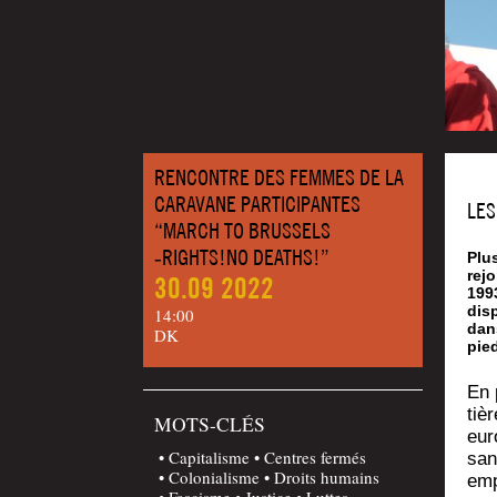
RENCONTRE DES FEMMES DE LA
CARAVANE PARTICIPANTES
LES
“MARCH TO BRUSSELS
‑RIGHTS!NO DEATHS!”
Plu
rejo
30.09 2022
1993
dis
14:00
dan
DK
pie
En 
tièr
MOTS-CLÉS
eur
Capitalisme
Centres fermés
san
Colonialisme
Droits humains
emp
Fascisme
Justice
Luttes