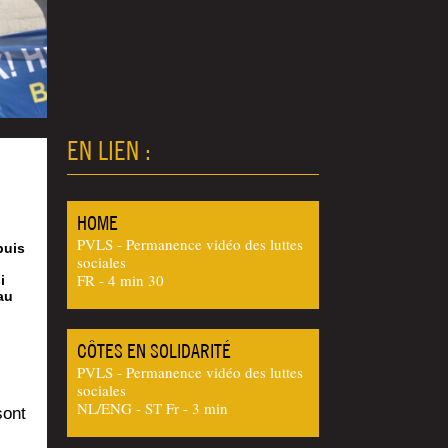
EN LIEN :
HOME
PVLS - Permanence vidéo des luttes
puis
sociales
FR - 4 min 30
i
au
CÔTES EN SOLIDARITÉ
PVLS - Permanence vidéo des luttes
sociales
NL/ENG - ST Fr - 3 min
sont