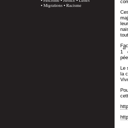
com
Migrations
Racisme
Ces
majo
leu
nai
tou
Face
er
1
o
pée
Le 
la 
Viv
Pou
cet
htt
htt