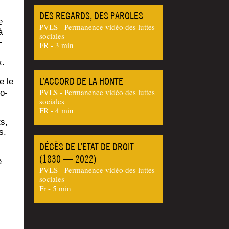
DES REGARDS, DES PAROLES
e
PVLS - Permanence vidéo des luttes
à
sociales
­
FR - 3 min
x.
L’ACCORD DE LA HONTE
e le
PVLS - Permanence vidéo des luttes
ro­
sociales
FR - 4 min
ts,
s.
DÉCÈS DE L’ETAT DE DROIT
(1830 — 2022)
e
PVLS - Permanence vidéo des luttes
sociales
Fr - 5 min