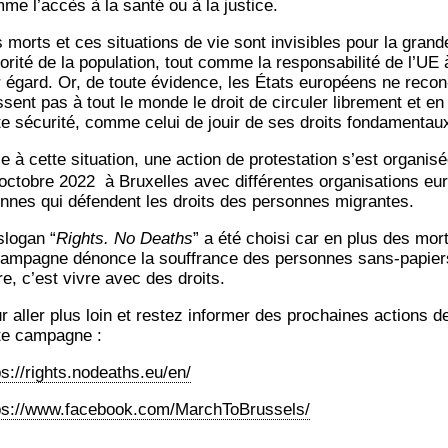
me l’accès à la san­té ou à la justice.
 morts et ces situa­tions de vie sont invi­sibles pour la grand
­ri­té de la popu­la­tion, tout comme la res­pon­sa­bi­li­té de l’UE 
r égard. Or, de toute évi­dence, les États euro­péens ne recon
ssent pas à tout le monde le droit de cir­cu­ler libre­ment et en
te sécu­ri­té, comme celui de jouir de ses droits fondamentau
 à cette situa­tion, une action de pro­tes­ta­tion s’est orga­ni­sé
ctobre 2022 à Bruxelles avec dif­fé­rentes orga­ni­sa­tions eu
nnes qui défendent les droits des per­sonnes migrantes.
slo­gan “
Rights. No Deaths
” a été choi­si car en plus des mor
cam­pagne dénonce la souf­france des per­sonnes sans-papier
re, c’est vivre avec des droits.
r aller plus loin et res­tez infor­mer des pro­chaines actions d
te campagne :
ps://rights.nodeaths.eu/en/
ps://www.facebook.com/MarchToBrussels/