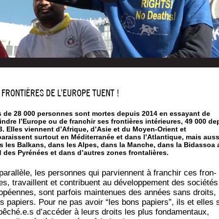
 FRONTIÈRES DE L’EUROPE TUENT !
s de 28 000 personnes sont mortes depuis 2014 en essayant de
indre l’Europe ou de franchir ses frontières intérieures, 49 000 de
. Elles viennent d’Afrique, d’Asie et du Moyen-Orient et
paraissent surtout en Méditerranée et dans l’Atlantique, mais auss
s les Balkans, dans les Alpes, dans la Manche, dans la Bidassoa 
d des Pyrénées et dans d’autres zones frontalières.
paral­lèle, les per­sonnes qui par­viennent à fran­chir ces fron­
es, tra­vaillent et contri­buent au déve­lop­pe­ment des socié­tés
o­péennes, sont par­fois main­te­nues des années sans droits,
s papiers. Pour ne pas avoir “les bons papiers”, ils et elles 
êché.e.s d’accéder à leurs droits les plus fon­da­men­taux,