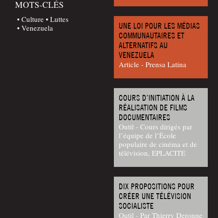
MOTS-CLÉS
Culture
Luttes
UNE LOI POUR LES MÉDIAS
Venezuela
COMMUNAUTAIRES ET
ALTERNATIFS AU
VENEZUELA
Article - Pren­sa Latina
COURS D’INITIATION À LA
RÉALISATION DE FILMS
DOCUMENTAIRES
Outil - Cours dirigés par
l’équipe de l’École
populaire de cinéma et de
télévision, EPLACITE
DIX PROPOSITIONS POUR
CRÉER UNE TÉLÉVISION
SOCIALISTE
Outil - Par Thierry Deronne