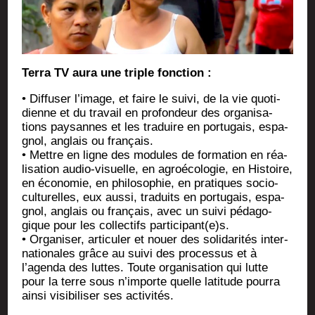
Ter­ra TV aura une triple fonction :
• Dif­fu­ser l’image, et faire le sui­vi, de la vie quo­ti­
dienne et du tra­vail en pro­fon­deur des orga­ni­sa­
tions pay­sannes et les tra­duire en por­tu­gais, espa­
gnol, anglais ou français.
• Mettre en ligne des modules de for­ma­tion en réa­
li­sa­tion audio-visuelle, en agroé­co­lo­gie, en His­toire,
en éco­no­mie, en phi­lo­so­phie, en pra­tiques socio­
cul­tu­relles, eux aus­si, tra­duits en por­tu­gais, espa­
gnol, anglais ou fran­çais, avec un sui­vi péda­go­
gique pour les col­lec­tifs participant(e)s.
• Orga­ni­ser, arti­cu­ler et nouer des soli­da­ri­tés inter­
na­tio­nales grâce au sui­vi des pro­ces­sus et à
l’agenda des luttes. Toute orga­ni­sa­tion qui lutte
pour la terre sous n’importe quelle lati­tude pour­ra
ain­si visi­bi­li­ser ses activités.