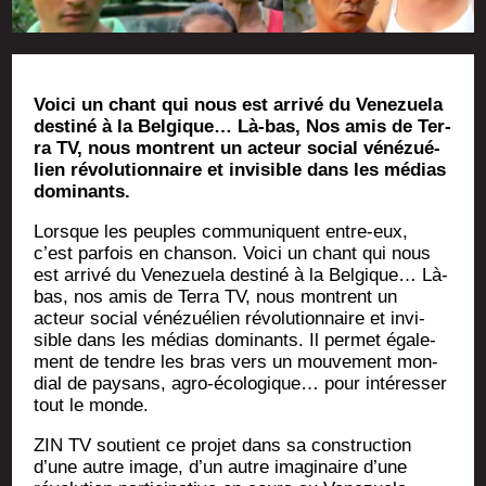
Voi­ci un chant qui nous est arri­vé du Vene­zue­la
des­ti­né à la Bel­gique… Là-bas, Nos amis de Ter­
ra TV, nous montrent un acteur social véné­zué­
lien révo­lu­tion­naire et invi­sible dans les médias
dominants.
Lorsque les peuples com­mu­niquent entre-eux,
c’est par­fois en chan­son. Voi­ci un chant qui nous
est arri­vé du Vene­zue­la des­ti­né à la Bel­gique… Là-
bas, nos amis de Ter­ra TV, nous montrent un
acteur social véné­zué­lien révo­lu­tion­naire et invi­
sible dans les médias domi­nants. Il per­met éga­le­
ment de tendre les bras vers un mou­ve­ment mon­
dial de pay­sans, agro-éco­lo­gique… pour inté­res­ser
tout le monde.
ZIN TV sou­tient ce pro­jet dans sa construc­tion
d’une autre image, d’un autre ima­gi­naire d’une