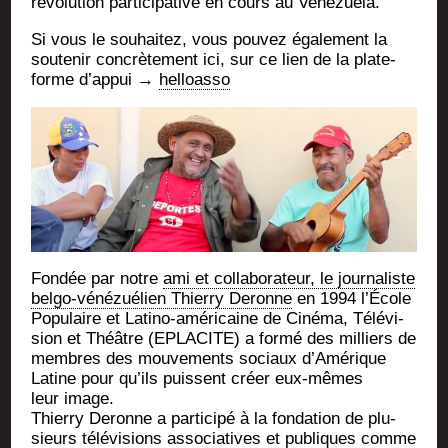
révo­lu­tion par­ti­ci­pa­tive en cours au Venezuela.
Si vous le sou­hai­tez, vous pou­vez éga­le­ment la
sou­te­nir concrè­te­ment ici, sur ce lien de la plate-
forme d’appui →
hel­loas­so
Fon­dée par notre
ami et col­la­bo­ra­teur, le jour­na­liste
bel­go-véné­zué­lien Thier­ry Deronne
en 1994 l’École
Popu­laire et Lati­no-amé­ri­caine de Ciné­ma, Télé­vi­
sion et Théâtre (EPLACITE) a for­mé des mil­liers de
membres des mou­ve­ments sociaux d’Amérique
Latine pour qu’ils puissent créer eux-mêmes
leur image.
Thier­ry Deronne a par­ti­ci­pé à la fon­da­tion de plu­
sieurs télé­vi­sions asso­cia­tives et publiques comme