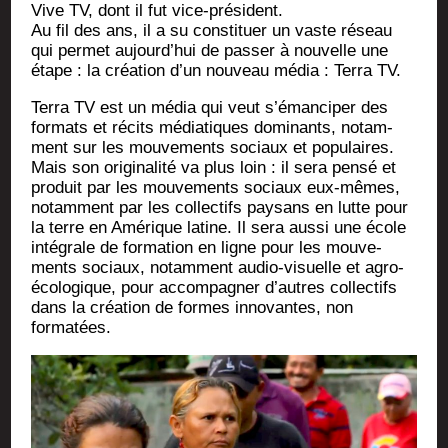
Vive TV, dont il fut vice-président.
Au fil des ans, il a su consti­tuer un vaste réseau
qui per­met aujourd’hui de pas­ser à nou­velle une
étape : la créa­tion d’un nou­veau média : Ter­ra TV.
Ter­ra TV est un média qui veut s’émanciper des
for­mats et récits média­tiques domi­nants, notam­
ment sur les mou­ve­ments sociaux et popu­laires.
Mais son ori­gi­na­li­té va plus loin : il sera pen­sé et
pro­duit par les mou­ve­ments sociaux eux-mêmes,
notam­ment par les col­lec­tifs pay­sans en lutte pour
la terre en Amé­rique latine. Il sera aus­si une école
inté­grale de for­ma­tion en ligne pour les mou­ve­
ments sociaux, notam­ment audio-visuelle et agro-
éco­lo­gique, pour accom­pa­gner d’autres col­lec­tifs
dans la créa­tion de formes inno­vantes, non
formatées.