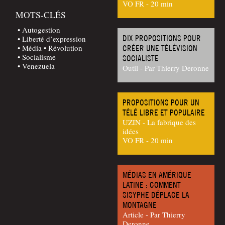
VO FR - 20 min
MOTS-CLÉS
Autogestion
DIX PROPOSITIONS POUR
Liberté d’expression
Média
Révolution
CRÉER UNE TÉLÉVISION
Socialisme
SOCIALISTE
Venezuela
Outil - Par Thierry Deronne
PROPOSITIONS POUR UN
TÉLÉ LIBRE ET POPULAIRE
UZIN - La fabrique des
idées
VO FR - 20 min
MÉDIAS EN AMÉRIQUE
LATINE : COMMENT
SISYPHE DÉPLACE LA
MONTAGNE
Article - Par Thier­ry
Deronne