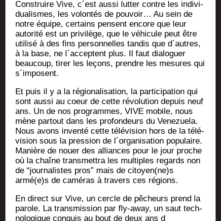
Construire Vive, c´est aus­si lut­ter contre les indi­vi­
dua­lismes, les volon­tés de pou­voir… Au sein de
notre équipe, cer­tains pensent encore que leur
auto­ri­té est un pri­vi­lège, que le véhi­cule peut être
uti­li­sé à des fins per­son­nelles tan­dis que d´autres,
à la base, ne l´acceptent plus. Il faut dia­lo­guer
beau­coup, tirer les leçons, prendre les mesures qui
s´imposent.
Et puis il y a la régio­na­li­sa­tion, la par­ti­ci­pa­tion qui
sont aus­si au coeur de cette révo­lu­tion depuis neuf
ans. Un de nos pro­grammes, VIVE mobile, nous
mène par­tout dans les pro­fon­deurs du Vene­zue­la.
Nous avons inven­té cette télé­vi­sion hors de la télé­
vi­sion sous la pres­sion de l´organisation popu­laire.
Manière de nouer des alliances pour le jour proche
où la chaîne trans­met­tra les mul­tiples regards non
de “jour­na­listes pros” mais de citoyen(ne)s
armé(e)s de camé­ras à tra­vers ces régions.
En direct sur Vive, un cercle de pêcheurs prend la
parole. La trans­mis­sion par fly-away, un saut tech­
no­lo­gique conquis au bout de deux ans d