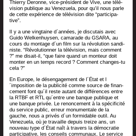
Thier­ry Deronne, vice-pré­sident de Vive, une télé­
vi­sion publique au Vene­zue­la, pour qu’il nous parle
de cette expé­rience de télé­vi­sion dite “par­ti­ci­pa­
tive”.
Il y a une ving­taine d´années, je dis­cu­tais avec
Gui­do Wel­ken­huy­sen, cama­rade du GSARA, au
cours du mon­tage d´un film sur la révo­lu­tion san­di­
niste. “Révo­lu­tion­ner la télé­vi­sion, mais com­ment
?” me disait-il, “que faire quand un mon­teur doit
mon­ter en un temps record ? Com­ment changes-tu
cela ?”
En Europe, le désen­ga­ge­ment de l´État et l
´imposition de la publi­ci­té comme source de finan­
ce­ment font qu´il reste autant de dif­fé­rences entre
la RTBF et RTL qu´entre une banque publique et
une banque pri­vée. Le renon­ce­ment à la spé­ci­fi­ci­té
du ser­vice public, erreur monu­men­tale de la
gauche, nous a pri­vés d´un for­mi­dable outil. Au
Vene­zue­la, où je tra­vaille depuis treize ans, un
nou­veau type d´État naît à tra­vers la démo­cra­tie
par­ti­ci­pa­tive, les conseils com­mu­naux. Le ser­vice