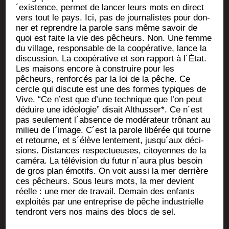
´existence, per­met de lan­cer leurs mots en direct
vers tout le pays. Ici, pas de jour­na­listes pour don­
ner et reprendre la parole sans même savoir de
quoi est faite la vie des pêcheurs. Non. Une femme
du vil­lage, res­pon­sable de la coopé­ra­tive, lance la
dis­cus­sion. La coopé­ra­tive et son rap­port à l´État.
Les mai­sons encore à construire pour les
pêcheurs, ren­for­cés par la loi de la pêche. Ce
cercle qui dis­cute est une des formes typiques de
Vive. “Ce n’est que d’une tech­nique que l’on peut
déduire une idéo­lo­gie” disait Althus­ser*. Ce n´est
pas seule­ment l´absence de modé­ra­teur trô­nant au
milieu de l´image. C´est la parole libé­rée qui tourne
et retourne, et s´élève len­te­ment, jusqu´aux déci­
sions. Dis­tances res­pec­tueuses, citoyennes de la
camé­ra. La télé­vi­sion du futur n´aura plus besoin
de gros plan émo­tifs. On voit aus­si la mer der­rière
ces pêcheurs. Sous leurs mots, la mer devient
réelle : une mer de tra­vail. Demain des enfants
exploi­tés par une entre­prise de pêche indus­trielle
ten­dront vers nos mains des blocs de sel.