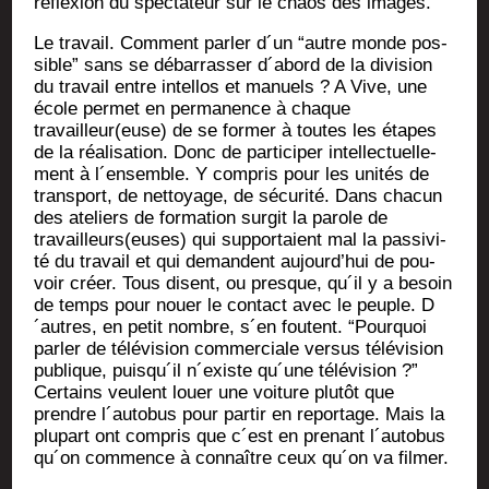
réflexion du spec­ta­teur sur le chaos des images.
Le tra­vail. Com­ment par­ler d´un “autre monde pos­
sible” sans se débar­ras­ser d´abord de la divi­sion
du tra­vail entre intel­los et manuels ? A Vive, une
école per­met en per­ma­nence à chaque
travailleur(euse) de se for­mer à toutes les étapes
de la réa­li­sa­tion. Donc de par­ti­ci­per intel­lec­tuel­le­
ment à l´ensemble. Y com­pris pour les uni­tés de
trans­port, de net­toyage, de sécu­ri­té. Dans cha­cun
des ate­liers de for­ma­tion sur­git la parole de
travailleurs(euses) qui sup­por­taient mal la pas­si­vi­
té du tra­vail et qui demandent aujourd’hui de pou­
voir créer. Tous disent, ou presque, qu´il y a besoin
de temps pour nouer le contact avec le peuple. D
´autres, en petit nombre, s´en foutent. “Pour­quoi
par­ler de télé­vi­sion com­mer­ciale ver­sus télé­vi­sion
publique, puisqu´il n´existe qu´une télé­vi­sion ?”
Cer­tains veulent louer une voi­ture plu­tôt que
prendre l´autobus pour par­tir en repor­tage. Mais la
plu­part ont com­pris que c´est en pre­nant l´autobus
qu´on com­mence à connaître ceux qu´on va filmer.