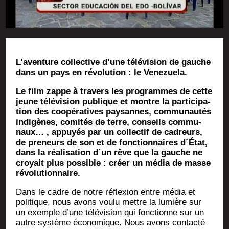
L’a­ven­ture col­lec­tive d’une télé­vi­sion de gauche
dans un pays en révo­lu­tion : le Venezuela.
Le film zappe à tra­vers les pro­grammes de cette
jeune télé­vi­sion publique et montre la par­ti­ci­pa­
tion des coopé­ra­tives pay­sannes, com­mu­nau­tés
indi­gènes, comi­tés de terre, conseils com­mu­
naux… , appuyés par un col­lec­tif de cadreurs,
de pre­neurs de son et de fonc­tion­naires d´État,
dans la réa­li­sa­tion d´un rêve que la gauche ne
croyait plus pos­sible : créer un média de masse
révolutionnaire.
Dans le cadre de notre réflexion entre média et
poli­tique, nous avons vou­lu mettre la lumière sur
un exemple d’une télé­vi­sion qui fonc­tionne sur un
autre sys­tème éco­no­mique. Nous avons contac­té