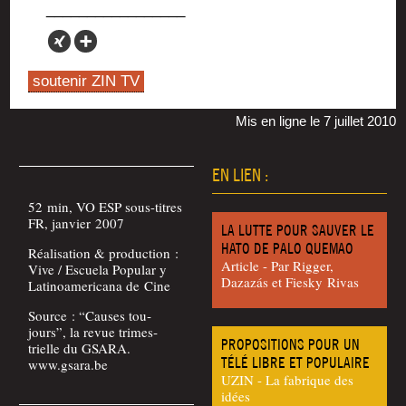
soutenir ZIN TV
Mis en ligne le 7 juillet 2010
EN LIEN :
52 min, VO ESP sous-titres
FR, jan­vier 2007
LA LUTTE POUR SAUVER LE
HATO DE PALO QUEMAO
Réa­li­sa­tion & pro­duc­tion :
Article - Par Rig­ger,
Vive / Escue­la Popu­lar y
Dazazás et Fies­ky Rivas
Lati­noa­me­ri­ca­na de Cine
Source : “Causes tou­
jours”, la revue tri­mes­
PROPOSITIONS POUR UN
trielle du GSARA.
TÉLÉ LIBRE ET POPULAIRE
www.gsara.be
UZIN - La fabrique des
idées