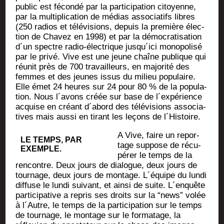
public est fécon­dé par la par­ti­ci­pa­tion citoyenne,
par la mul­ti­pli­ca­tion de médias asso­cia­tifs libres
(250 radios et télé­vi­sions, depuis la pre­mière élec­
tion de Cha­vez en 1998) et par la démo­cra­ti­sa­tion
d´un spectre radio-élec­trique jusqu´ici mono­po­li­sé
par le pri­vé. Vive est une jeune chaîne publique qui
réunit près de 700 tra­vailleurs, en majo­ri­té des
femmes et des jeunes issus du milieu popu­laire.
Elle émet 24 heures sur 24 pour 80 % de la popu­la­
tion. Nous l´avons créée sur base de l´expérience
acquise en créant d´abord des télé­vi­sions asso­cia­
tives mais aus­si en tirant les leçons de l´Histoire.
A Vive, faire un repor­
LE TEMPS, PAR
tage sup­pose de récu­
EXEMPLE.
pé­rer le temps de la
ren­contre. Deux jours de dia­logue, deux jours de
tour­nage, deux jours de mon­tage. L´équipe du lun­di
dif­fuse le lun­di sui­vant, et ain­si de suite. L´enquête
par­ti­ci­pa­tive a repris ses droits sur la “news” volée
à l´Autre, le temps de la par­ti­ci­pa­tion sur le temps
de tour­nage, le mon­tage sur le for­ma­tage, la