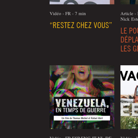
Vidéo - FR - 7 min
Article -
Nick Est
“RESTEZ CHEZ VOUS”
LE PO
DÉPLA
LES G
Vidéo - FR-ESP-ENG-IT-NL-DE
Vidéo - 