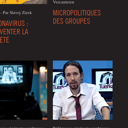
Vercauteren
MICROPOLITIQUES
 - Par Sla­voj Zizek
DES GROUPES
NAVIRUS :
VENTER LA
ÉTÉ
nces cinématographiques
Références cinématographiques