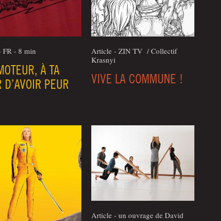
- FR - 8 min
Article - ZIN TV / Col­lec­tif
Krasnyi
OTEUR, À TA
VIVE LA COMMUNE !
 D’AVOIR PEUR
Article - un ouvrage de David