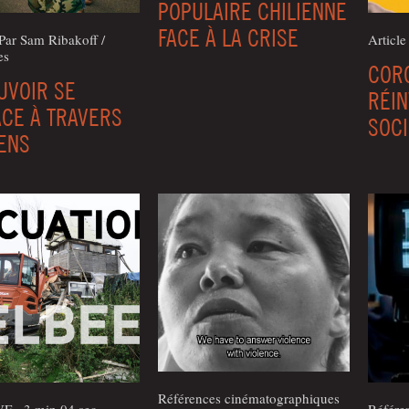
POPULAIRE CHILIENNE
FACE À LA CRISE
 Par Sam Riba­koff /
Article
es
CORO
UVOIR SE
RÉIN
CE À TRAVERS
SOCI
ENS
Références cinématographiques
VF - 3 min 04 sec
Référe