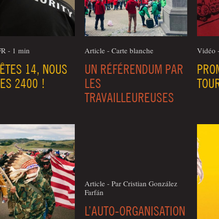
FR - 1 min
Article - Carte blanche
Vidéo 
ÊTES 14, NOUS
UN RÉFÉRENDUM PAR
PROM
ES 2400 !
LES
TOUR
TRAVAILLEUREUSES
Article - Par Cris­tian Gonzá­lez
Farfán
L’AUTO-ORGANISATION