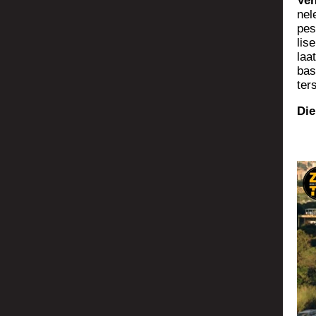
Ven
nele
pes
li­
laa
bas
ter
Die