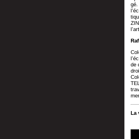
gé. 
l’éc
tiq
ZIN
l’ar
Raf
Colo
l’é­
de c
dro
Col
TEL
tra
mem
La 