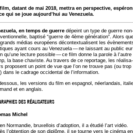
film, datant de mai 2018, met­tra en pers­pec­tive, espé­ron
 ce qui se joue aujourd’­hui au Venezuela.
e­zue­la, en temps de guerre
dépeint un type de guerre non
ven­tion­nelle, bap­ti­sé “guerre de 4ème géné­ra­tion”. Alors qu
 grands médias euro­péens décon­tex­tua­lisent les évè­ne­ment
i­tiques ayant cours au Vene­zue­la — ne lais­sant au public eur
n qu’une lec­ture pos­sible — ce film donne la parole à l’autre
p, la base cha­viste. Au tra­vers de ce repor­tage, les réa­li­sa­
rs pro­posent un point de vue que l’on ne trouve pas (ou trop
) dans le cadrage occi­den­tal de l’information.
es­sous, les ver­sions du film en espa­gnol, néer­lan­dais, ita­li
e­mand et en anglais.
GRAPHIES DES RÉALISATEURS
­mas Michel
n Nor­man­die, bruxel­lois d’adoption, il a étu­dié l’art vidéo.
ès l’obtention de son diplôme, il se tourne vers le ciné­ma e