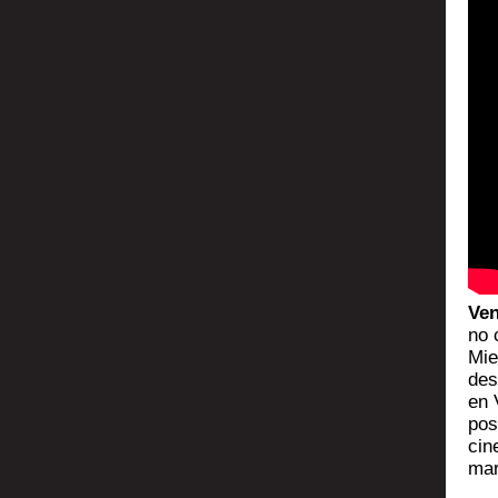
Ven
no 
Mie
des­
en 
posi
cin
mar