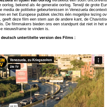
e­zue­la in tij­den van oor­log
ver­beeldt een soort oncon­ven­t
 oor­log, bekend als 4e gene­ra­tie oor­log. Ter­wi­jl de grote Eu
e media de poli­tieke gebeur­te­nis­sen in Vene­zue­la decon­tex­
se­ren en het Euro­pese publiek slechts één moge­lijke lezing ov
t, geeft deze film een stem aan de andere kant, de Cha­vis­ti
is. De film­ma­kers bie­den ons een stand­punt dat niet in het 
se nieuws­frame te vin­den is.
 deutsch unter­ti­telte ver­sion des Films :