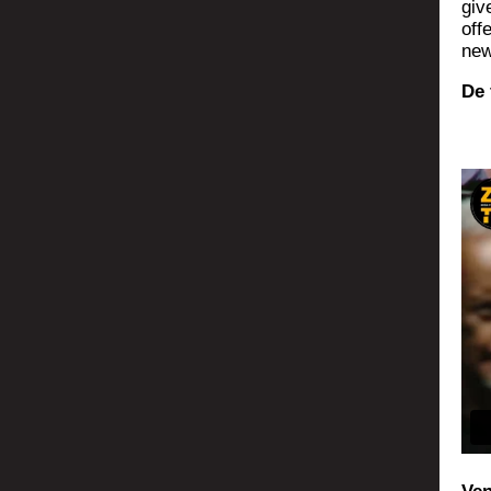
giv
off
new
De 