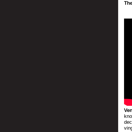
The
Ven
kno
deco
vin