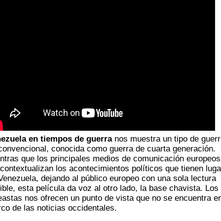
e­zue­la en tiem­pos de guer­ra
nos mues­tra un tipo de guer­
conven­cio­nal, cono­ci­da como guer­ra de cuar­ta gene­ra­ción.
n­tras que los prin­ci­pales medios de comu­ni­ca­ción euro­peos
con­tex­tua­li­zan los acon­te­ci­mien­tos polí­ti­cos que tie­nen luga
Vene­zue­la, dejan­do al públi­co euro­peo con una sola lec­tu­ra
ble, esta pelí­cu­la da voz al otro lado, la base cha­vis­ta. Los
eas­tas nos ofre­cen un pun­to de vis­ta que no se encuen­tra en
­co de las noti­cias occidentales.