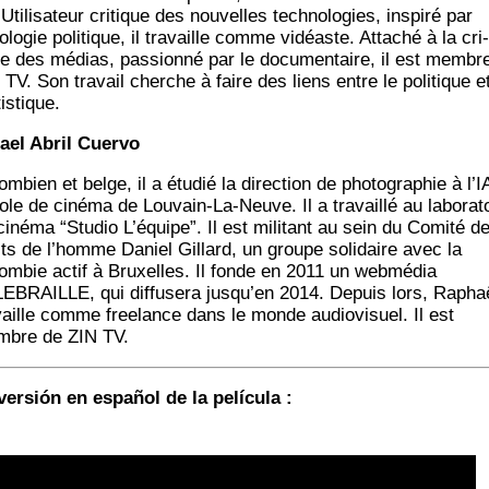
Uti­li­sa­teur cri­tique des nou­velles tech­no­lo­gies, ins­pi­ré par
ologie poli­tique, il tra­vaille comme vidéaste. Atta­ché à la cri­
ue des médias, pas­sion­né par le docu­men­taire, il est membr
 TV. Son tra­vail cherche à faire des liens entre le poli­tique e
tistique.
ael Abril Cuervo
m­bien et belge, il a étu­dié la direc­tion de pho­to­gra­phie à l’
cole de ciné­ma de Lou­vain-La-Neuve. Il a tra­vaillé au labo­ra­t
iné­ma “Stu­dio L’é­quipe”. Il est mili­tant au sein du Comi­té d
its de l’homme Daniel Gil­lard, un groupe soli­daire avec la
om­bie actif à Bruxelles. Il fonde en 2011 un web­mé­dia
EBRAILLE, qui dif­fu­se­ra jus­qu’en 2014. Depuis lors, Rapha
­vaille comme free­lance dans le monde audio­vi­suel. Il est
bre de ZIN TV.
ver­sión en español de la película :