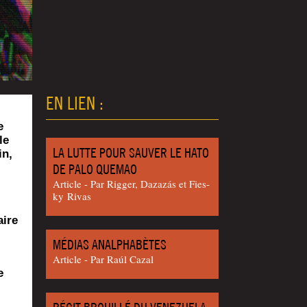
EN LIEN :
e
le
LA LUTTE POUR SAUVER LE HATO
in,
DE PALO QUEMAO
Article - Par Rig­ger, Dazazás et Fies­
ky Rivas
aire
MÉDIAS ANALPHABÈTES
Article - Par Raúl Cazal
e