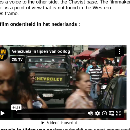
es a voice to the other side, the Cha­vist base. The film­ma­ke
er us a point of view that is not found in the Wes­tern
s frame.
film onder­ti­teld in het nederlands :