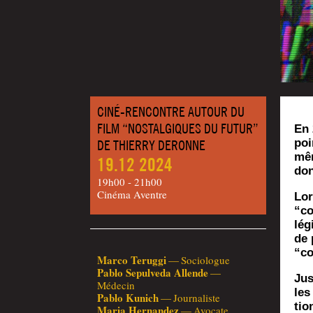
CINÉ-RENCONTRE AUTOUR DU
FILM “NOSTALGIQUES DU FUTUR”
En 
poi
DE THIERRY DERONNE
mêm
19.12 2024
don
19h00 - 21h00
Cinéma Aventre
Lor
“co
lég
de 
“co
Mar­co Terug­gi
— Sociologue
Pablo Sepul­ve­da Allende
—
Jus
Médecin
les
Pablo Kunich
— Journaliste
tio
Maria Her­nan­dez
— Avocate