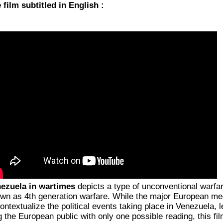
 film sub­tit­led in English :
e­zue­la in war­times
depicts a type of uncon­ven­tio­nal war­fa
wn as 4th gene­ra­tion war­fare. While the major Euro­pean me
n­tex­tua­lize the poli­ti­cal events taking place in Vene­zue­la, l
g the Euro­pean public with only one pos­sible rea­ding, this fi