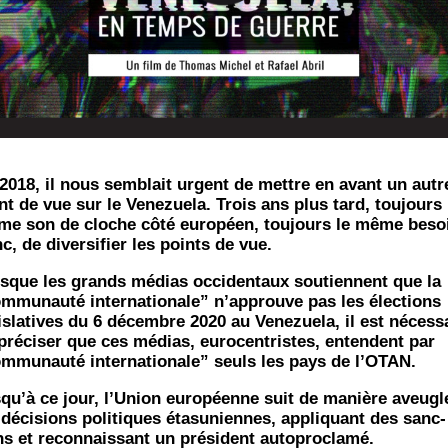
2018, il nous sem­blait urgent de mettre en avant un autr
nt de vue sur le Vene­zue­la. Trois ans plus tard, tou­jours 
e son de cloche côté euro­péen, tou­jours le même beso
c, de diver­si­fier les points de vue.
sque les grands médias occi­den­taux sou­tiennent que la
m­mu­nau­té inter­na­tio­nale” n’ap­prouve pas les élec­tions
is­la­tives du 6 décembre 2020 au Vene­zue­la, il est néces­s
pré­ci­ser que ces médias, euro­cen­tristes, entendent par
m­mu­nau­té inter­na­tio­nale” seuls les pays de l’OTAN.
­qu’à ce jour, l’U­nion euro­péenne suit de manière aveugl
 déci­sions poli­tiques éta­su­niennes, appli­quant des sanc­
ns et recon­nais­sant un pré­sident autoproclamé.