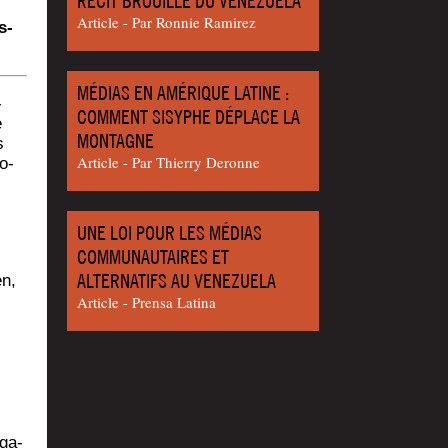
RÉCIT BROUILLÉ DU VENEZUELA
Article - Par Ron­nie Ramirez
s-
MÉDIAS EN AMÉRIQUE LATINE :
-
COMMENT SISYPHE DÉPLACE LA
e
MONTAGNE
s
Article - Par Thier­ry Deronne
o­
UNE LOI POUR LES MÉDIAS
COMMUNAUTAIRES ET
ALTERNATIFS AU VENEZUELA
en,
Article - Pren­sa Latina
nga­