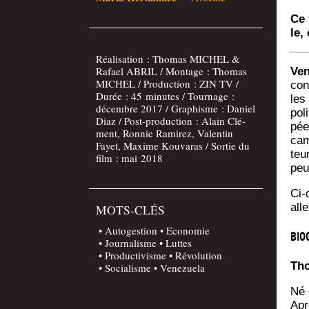
Ce 
le,
Réa­li­sa­tion : Tho­mas MICHEL &
Rafael ABRIL / Mon­tage : Tho­mas
Ven
MICHEL / Pro­duc­tion : ZIN TV /
con
Durée : 45 minutes / Tour­nage :
les
décembre 2017 / Gra­phisme : Daniel
pol
Diaz / Post-pro­duc­tion : Alain Clé­
pée
ment, Ron­nie Rami­rez, Valen­tin
cam
Fayet, Maxime Kou­va­ras / Sor­tie du
teu
film : mai 2018
peu
Ci-d
all
MOTS-CLÉS
Autogestion
Economie
BIO
Journalisme
Luttes
Productivisme
Révolution
Tho
Socialisme
Venezuela
Né e
Apr