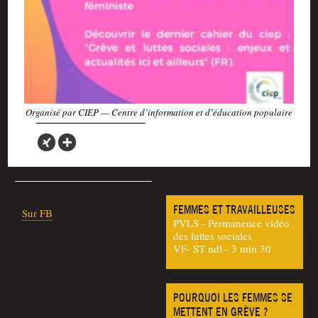
Orga­ni­sé par CIEP — Centre d’in­for­ma­tion et d’é­du­ca­tion populaire
FEMMES ET TRAVAILLEUSES
Sur FB
PVLS - Permanence vidéo
des luttes sociales
VF- ST ndl - 3 min 30
POURQUOI LES FEMMES SE
METTENT EN GRÈVE ?