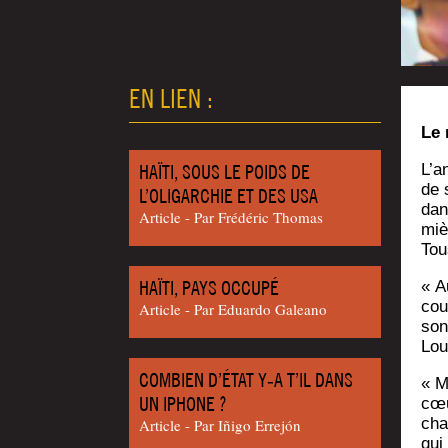
EN LIEN :
Le 
HAÏTI, SOUS LE POIDS DE
L’an
de 
L’OLIGARCHIE ET DES USA
dan
Article - Par Frédéric Thomas
miè
Tou
HAÏTI, PAYS OCCUPÉ
« A
cou
Article - Par Eduar­do Galeano
son
Lou
COMBIEN D’ÉTAT Y‑A T’IL DANS
« M
UN IPHONE ?
cœu
chan
Article - Par Iñi­go Errejón
qui