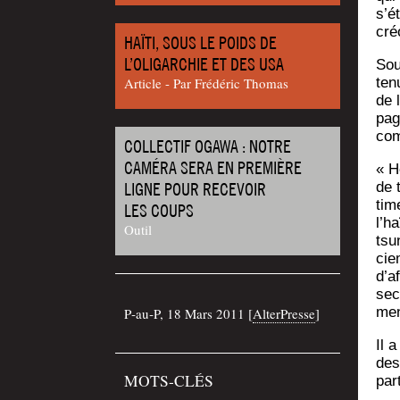
s’ét
cré
HAÏTI, SOUS LE POIDS DE
L’OLIGARCHIE ET DES USA
Sou
Article - Par Frédéric Thomas
ten
de 
pa­g
com
COLLECTIF OGAWA : NOTRE
CAMÉRA SERA EN PREMIÈRE
« H
LIGNE POUR RECEVOIR
de 
tim
LES COUPS
l’h
Outil
tsu
cie
d’a
seco
men
P‑au‑P, 18 Mars 2011 [
Alter­Presse
]
Il 
des
MOTS-CLÉS
par