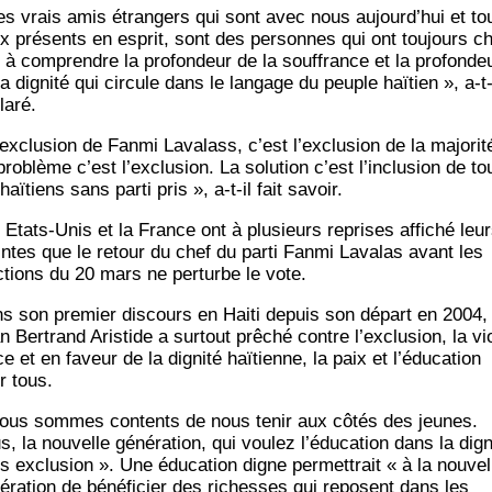
es vrais amis étran­gers qui sont avec nous aujourd’hui et to
x pré­sents en esprit, sont des per­sonnes qui ont tou­jours c
 à com­prendre la pro­fon­deur de la souf­france et la pro­fon­de
a digni­té qui cir­cule dans le lan­gage du peuple haï­tien », a‑t-
laré.
’exclusion de Fan­mi Lava­lass, c’est l’exclusion de la majo­ri­t
pro­blème c’est l’exclusion. La solu­tion c’est l’inclusion de to
haï­tiens sans par­ti pris », a‑t-il fait savoir.
 Etats-Unis et la France ont à plu­sieurs reprises affi­ché leu
intes que le retour du chef du par­ti Fan­mi Lava­las avant les
c­tions du 20 mars ne per­turbe le vote.
s son pre­mier dis­cours en Hai­ti depuis son départ en 2004,
 Ber­trand Aris­tide a sur­tout prê­ché contre l’exclusion, la vi
ce et en faveur de la digni­té haï­tienne, la paix et l’éducation
r tous.
ous sommes contents de nous tenir aux côtés des jeunes.
, la nou­velle géné­ra­tion, qui vou­lez l’éducation dans la digni
s exclu­sion ». Une édu­ca­tion digne per­met­trait « à la nou­vel
é­ra­tion de béné­fi­cier des richesses qui reposent dans les