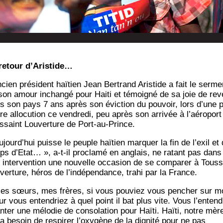
retour d’Aristide…
cien pré­sident haï­tien Jean Ber­trand Aris­tide a fait le ser­me
son amour inchan­gé pour Hai­ti et témoi­gné de sa joie de reve
s son pays 7 ans après son évic­tion du pou­voir, lors d’une p
re allo­cu­tion ce ven­dre­di, peu après son arri­vée à l’aéroport
s­saint Lou­ver­ture de Port-au-Prince.
ujourd’hui puisse le peuple haï­tien mar­quer la fin de l’exil et
ps d’Etat… », a‑t-il pro­cla­mé en anglais, ne ratant pas dans
 inter­ven­tion une nou­velle occa­sion de se com­pa­rer à Tous­s
­ver­ture, héros de l’indépendance, tra­hi par la France.
es sœurs, mes frères, si vous pou­viez vous pen­cher sur m
r vous enten­driez à quel point il bat plus vite. Vous l’entend
­ter une mélo­die de conso­la­tion pour Haï­ti. Haï­ti, notre mèr
 a besoin de res­pi­rer l’oxygène de la digni­té pour ne pas