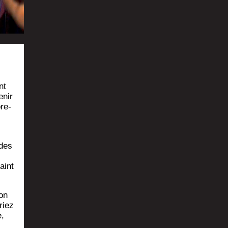
nt
­nir
re­
 des
aint
on
riez
e,