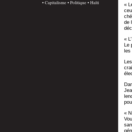
Capitalisme
Politique
Haïti
« L
ceu
ché
de l
déc
« L
Le 
les 
Les
cra
éle
Dan
Jean
len
pou
« N
Vous
san
gén