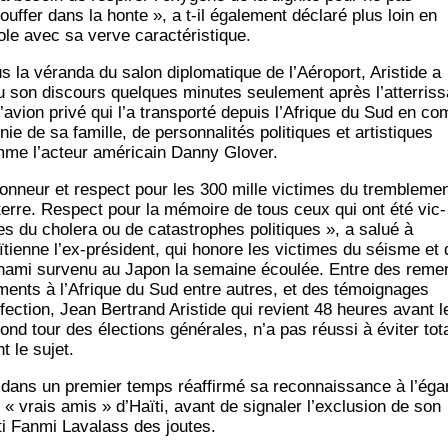
ouffer dans la honte », a t‑il éga­le­ment décla­ré plus loin en
ole avec sa verve caractéristique.
s la véran­da du salon diplo­ma­tique de l’Aéroport, Aris­tide a
u son dis­cours quelques minutes seule­ment après l’atterris
l’avion pri­vé qui l’a trans­por­té depuis l’Afrique du Sud en co
nie de sa famille, de per­son­na­li­tés poli­tiques et artis­tiques
me l’acteur amé­ri­cain Dan­ny Glover.
on­neur et res­pect pour les 300 mille vic­times du trem­ble­me
terre. Res­pect pour la mémoire de tous ceux qui ont été vic­
es du cho­le­ra ou de catas­trophes poli­tiques », a salué à
aïtienne l’ex-président, qui honore les vic­times du séisme et 
­na­mi sur­ve­nu au Japon la semaine écou­lée. Entre des reme
­ments à l’Afrique du Sud entre autres, et des témoi­gnages
ffection, Jean Ber­trand Aris­tide qui revient 48 heures avant l
nd tour des élec­tions géné­rales, n’a pas réus­si à évi­ter tota
t le sujet.
a dans un pre­mier temps réaf­fir­mé sa recon­nais­sance à l’éga
 « vrais amis » d’Haïti, avant de signa­ler l’exclusion de son
­ti Fan­mi Lava­lass des joutes.